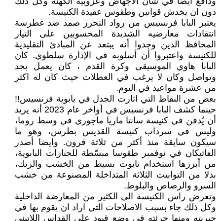
ودافع ايضا في شأن الاجهاض وعزوبية الكهنة وكل ذلك
دون ان يخدش قوانين وطقوس عقيدة الكنيسة.
يعتبر البابا فرنسيس من رواد التحرر صمد ضد غطرسة
انتقادات معارضيه الشديدة المحسوبين على التيار
المحافظ الذين وجدوا أنه يبتعد عن المبادئ التقليدية
للكنيسة واعتبروا أن أسلوبه في الإدارة سلطوي. كان
البابا هاوي الموسيقى وكرة القدم ، كان يعمل بجد
وتواصل وكان لا يرغب في العطلات حيث كان له اكثر
من عشرة مواعيد في اليوم.
بعض من النقاط التي اثارت الجدل في بابوية فرنسيس!!
حينما كشف البابا فرنسيس في أواخر عام 2023 أنه يريد
أن يُدفن في كنيسة سانتا ماريا ماجوري في وسط روما،
وليس في سرداب كنيسة القديس بطرس، وهو ما
سيكون سابقة منذ أكثر من ثلاثة قرون. وايضا أصدر
الفاتيكان في نوفمبر طقوسا مبسّطة للجنازات البابوية،
من أبرزها استخدام تابوت بسيط من الخشب والزنك،
بدلا من التوابيت الثلاثة المتداخلة المصنوعة من خشب
السرو والرصاص والبلوط.
وتعرض راس الكنيسة الى الكثير من المعارضة الداخلية
وكل ذلك جاء بسبب الاصلاحات التي اراد ان يقوم بها في
حبريته ومنها جرئته في وضع قيود على القداس اللاتيني