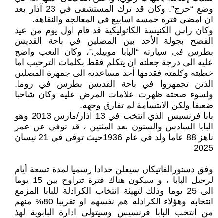
وضع “حرج”. وكان قد ترك المستشفى في 23 آذار بعد
ان امضى فترة خمسة اسابيع في المعالجة والنقاهة.
وكان راس الكنيسة الكاثوليكية قد قام اول يوم من عيد
الفصح بجولة الأحد بين المصلين في باحة القديس
بطرس في سيارته “البابا موبيلي”، وكان التعب واضح
عليه الى درجة جعلته ان يتكلم فقط بكلمات الترحيب اما
خطبته وكلمته فقدمها أحد مساعديه الى جمهرة المصلين
الذين تجمهروا في باحة القديس بطرس في روما.
ولسوء صحته ظهرت علامات المرض عليه وكان شاحبا
ضعيفا ولكن الابتسامة لم تفارق وجهه.
بابا فرنسيس الذي انتخب في 13 آذار/مارس 2013 وهو
البابا السادس والستون بعد المئتين ، قد توفى عن عمر
ناهز 88 عاما ولد في عام 1936حيث توفى في 21 نيسان
2025
وفق دستورالفاتيكان سيعلن حدادا رسميا لمدة تسعة أيام
لرحيل البابا ، و سيكون هناك فترة تتراوح بين 15 يوما
الى 25 يوما وذلك لتهيئة انتخاب الكرادلة للبابا المزمع
انتخابه وهؤلاء الكرادلة هم نفسهم او تقريبا 80% منهم
من انتخب البابا فرنسيس وسيتولى ادارة البابوية لهذ