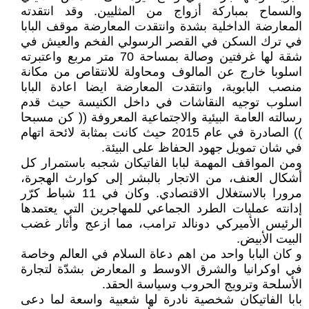
والسماح بمباركة أزواج من المثليين. وقد انتقدته
المعارضة الداخلية بشدة وانتقدت المعارضة موقف البابا
في ترك السكن في القصر الرسولي الفخم والعيش في
شقة لها غرفتين وصالة بمساحة 70 متر مربع واعتبرته
اسلوبا خارج عن المالوف ومحاولة للانتقاص من مكانة
منصب البابوية، وانتقدت المعارضة ايضا اعادة البابا
اسلوب توجيه النقاشات في داخل الكنيسة حيث قدم
رسالته العامة البيئية والاجتماعية المعروفة (( كن مسبحا
)) الصادرة في عام 2015 حيث كانت بمثابة لائحة اتهام
في شان تمويل جهود الحفاظ على البيئة.
ومن المواقف المهمة لبابا الفاتيكان شجبه باستمرار كل
أشكال العنف، من الاتجار بالبشر إلى كوارث الهجرة،
مرورا بالاستغلال الاقتصادي. وكان في 11 شباط كرّر
إدانته عمليات الطرد الجماعي للمهاجرين التي يعتمدها
الرئيس الأميركي دونالد ترامب، مما ازعج وأثار غضب
البيت الأبيض.
و كان البابا واحد من اهم دعاة السلام في العالم وخاصة
في اوكرانيا والشرق الاوسط و المعارض بشدّة لتجارة
الأسلحة وترويج الحروب وسياسة الحقد.
بابا الفاتيكان شخصية نادرة لها شعبية واسعة لما دعى