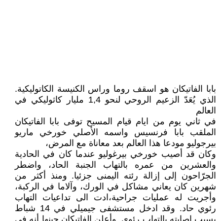
بابا الفاتيكان هو اسقف روما وراس الكنيسة الكاتوليكية.
الذي يُعَدّ الزعيم الروحي لنحو 1,4 مليار كاثوليكي في
العالم
في ثاني يوم من ايام قيام المسيح توفى بابا الفاتيكان
الملقب بابا فرنسيس واسمه الأصلي خورخي ماريو
بيرجوليو مودعا هذا العالم بعد معاناة مع المرض،
وكان قد أصيب خورخي بيرغوليو عندما كان في الحادية
والعشرين من عمره بالتهاب الجنبة الحاد، واضطر
الجرّاحون إلى إزالة رئته اليمنى جزئيا. ومنذ أكثر من
شهرين كان يعاني مشاكل في الورك، وآلاما في الركبة،
وأجريت له عمليات جراحية،ادت الى تداعيات التهاب
رئوي حاد. وقد ادخل مستشفى جيميلي في 14 شباط
بسبب إصابته بالتهاب رئوي. وأعلن الفاتيكان حينها أنه في