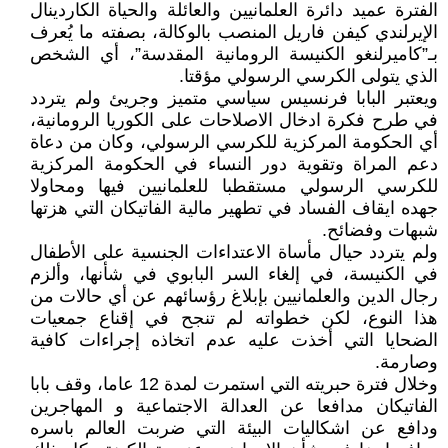
الفترة عميد دائرة العلمانيين والعائلة والحياة الكاردينال
الإيرلندي كيفن فاريل المنصب بالوكالة، بصفته ما يُعرف
بـ”كاميرلنغو الكنيسة الرومانية المقدسة”، أي الشخص
الذي يتولى الكرسي الرسولي مؤقتا.
ويعتبر البابا فرنسيس سياسي متميز وجريئ ولم يتردد
في طرح فكرة ادخال الاصلاحات على الكوريا الرومانية،
أي الحكومة المركزية للكرسي الرسولي، وكان من دعاة
دعم المراة وتقوية دور النساء في الحكومة المركزية
للكرسي الرسولي مستقطبا للعلمانيين فيها ومحاولا
جهده ايقاف الفساد في تطهير مالية الفاتيكان التي هزتها
شبهات وفضائح.
ولم يتردد حيال مأساة الاعتداءات الجنسية على الأطفال
في الكنيسة، في إلغاء السر البابوي في شأنها، وألزم
رجال الدين والعلمانيين بإبلاغ رؤسائهم عن أي حالات من
هذا النوع، لكن خطواته لم تنجح في إقناع جمعيات
الضحايا التي أخذت عليه عدم اتخاذه إجراءات كافية
وصارمة.
وخلال فترة حبريته التي استمرت لمدة 12 عاما، وقف بابا
الفاتيكان مدافعا عن العدالة الاجتماعية و المهاجرين
ودافع عن اشكاليات البيئة التي ضربت العالم باسره