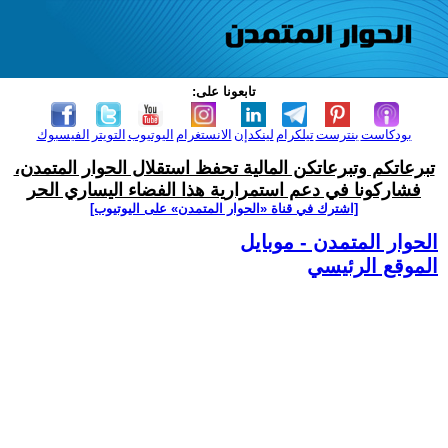
تابعونا على:
بودكاست
بنترست
تيلكرام
لينكدإن
الانستغرام
اليوتيوب
التويتر
الفيسبوك
تبرعاتكم وتبرعاتكن المالية تحفظ استقلال الحوار المتمدن،
فشاركونا في دعم استمرارية هذا الفضاء اليساري الحر
[اشترك في قناة ‫«الحوار المتمدن» على اليوتيوب]
الحوار المتمدن - موبايل
الموقع الرئيسي