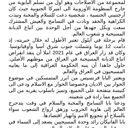
لمجموعة من الاصلاحات وهو أول من تسلم البابوية من
خارج المنظومة الأوروبية الى اميركا الجنوبية حيث كان
أرجنتيني الجنسية ، شخصية دعت للسلام والمحبة ونبذت
الكراهية والحقد ونادت في التسامح والعيش المشترك
سعت وبكل جهدها من أجل الوحدة بين اتباع الديانة
المسيحية و شعوب العالم.
قام برحلة في أيلول تعتبر الأطول له خلال حبريته، إذ
دامت 12 يوما وشملت جنوب شرق آسيا وأوقيانوسيا.
وكان قد زار العراق في عام 2021 املا أن ينقذ انقراض
اتباع الديانة المسيحية في العراق من موطنهم الأصلي.
حاول جاهدا أن ينبه الحكومة العراقية إلى ما يعانيه
المسيحيون في العراق والعالم.
ويعتبر البابا فرنسيس من ابرز المتمسكين في موضوع
الحوار بين الاديان وخصوصا الحوار مع الاسلام ودعى الى
كنيسة منفتحة على الجميع، وتميز باسلوب يقربه من الى
الجميع مما زادة في شعبيته.
ودعنا بابا التسامح والمحبة والسلام في وقت يتدحرج
العالم إلى هاوية الحروب وزهق ارواح الشعوب سواء
بالسلاح أو بتجويع الامم وانهيار اقتصادها.
بابا الفاتيكان رائد وحدة المسيحيين يصعد إلى السماء في