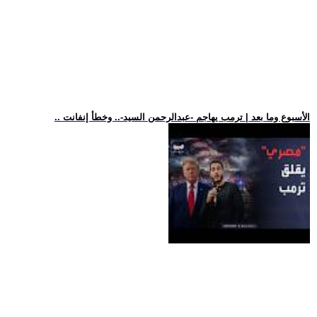
.. الأسبوع وما بعد | ترمب يهاجم -عبدالرحمن السيد-.. وخطأ إنفانت