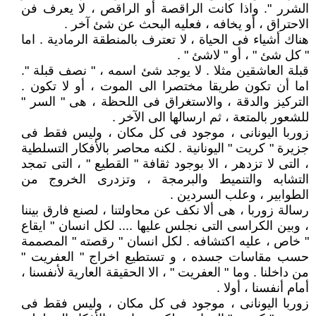
الشرر ". واذا كانت الراقصة أو الراقص ، لا يعرف فن
الاحتراق ، أو يخافه ، فعليه البحث عن شئ آخر .
هناك أشياء فى الحياة ، لا تعترف بالمنطقة الرمادية . اما
" كل شئ " ، أو " لاشئ " .
قبلة العاشقين مثلا . لا يوجد شئ اسمه ، " نصف قبلة ".
اما أن تكون طريقا مختصرا الى الموت ، أو لا تكون .
التركيز والدقة ، والاستغراق فى اللحظة ، هى " السر "
للشعور بالمتعة ، ثم ارسالها الى الآخر .
زوربا اليونانى ، موجود فى كل مكان ، وليس فقط فى
جزيرة " كريت " اليونانية . لكنه محاصر بالأفكار التسلطية
، التى لا تزدهر ، الا بوجود ثقافة " القطيع " ، التى تمجد
التشابه والتنميط والبرمجة ، وتزدرى الخروج من
الطوابير ، وعلب السردين .
رسالة زوربا ، هى ألا نكف عن محاولتنا ، لصنع فارق بيننا
، وبين الكراسى التى نجلس عليها .... لكل انسان " ايقاع
" خاص ، عليه اكتشافه . لكل انسان " رقصته " المصممة
حسب مقاسات جسده ، و تستطيع اخراج " العفريت "
من داخلنا . وما " العفريت " ، الا الحقيقة العارية لأنفسنا ،
أمام أنفسنا ، أولا .
زوربا اليونانى ، موجود فى كل مكان ، وليس فقط فى