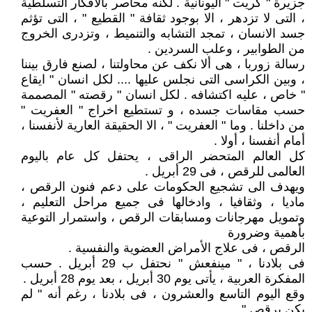
جزيرة " كريت " اليونانية . لكنه محاصر بالأفكار التسلطية
، التى لا تزدهر ، الا بوجود ثقافة " القطيع " ، التى تؤثم
جسد الانسان ، تمجد التشابه والتنميط ، وتزدرى الخروج
من الطوابير ، وعلب السردين .
رسالة زوربا ، هى ألا نكف عن محاولتنا ، لصنع فارق بيننا
، وبين الكراسى التى نجلس عليها .... لكل انسان " ايقاع
" خاص ، عليه اكتشافه . لكل انسان " رقصته " المصممة
حسب مقاسات جسده ، و تستطيع اخراج " العفريت "
من داخلنا . وما " العفريت " ، الا الحقيقة العارية لأنفسنا ،
أمام أنفسنا ، أولا .
كل العالم المتحضر الراقى ، يحتفل كل عام باليوم
العالمى للرقص ، فى 29 أبريل .
ويهدف الى تشجيع الحكومات على دعم فنون الرقص ،
ماديا ، وثقافيا ، وادخالها فى جميع مراحل التعليم ،
وتمويل مهرجانات ومسابقات الرقص ، واستمرار التوعية
بأهمية وضرورة
الرقص ، فى علاج الأمراض العضوية والنفسية .
فى بلادنا ، " مينفعش " نحتفل ب 29 أبريل . حسب
المفكرة العربية ، يأتى يوم 30 أبريل ، بعد يوم 28 أبريل .
وقع اليوم التاسع والعشرون ، فى بلادنا ، رغم أنه " لم
يكن يرقص " .