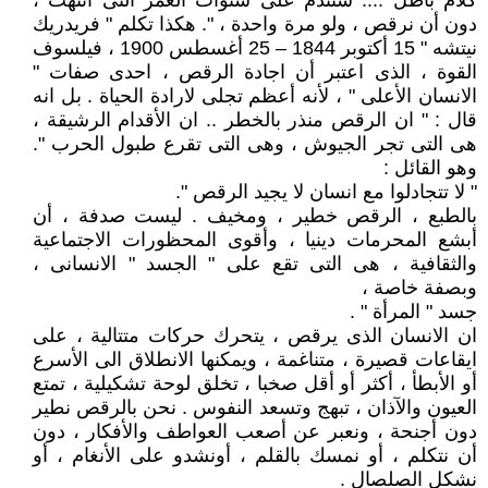
كلام باطل .... سنندم على سنوات العمر التى انتهت ،
دون أن نرقص ، ولو مرة واحدة ، ". هكذا تكلم " فريدريك
نيتشه " 15 أكتوبر 1844 – 25 أغسطس 1900 ، فيلسوف
القوة ، الذى اعتبر أن اجادة الرقص ، احدى صفات "
الانسان الأعلى " ، لأنه أعظم تجلى لارادة الحياة . بل انه
قال : " ان الرقص منذر بالخطر .. ان الأقدام الرشيقة ،
هى التى تجر الجيوش ، وهى التى تقرع طبول الحرب ".
وهو القائل :
" لا تتجادلوا مع انسان لا يجيد الرقص ".
بالطبع ، الرقص خطير ، ومخيف . ليست صدفة ، أن
أبشع المحرمات دينيا ، وأقوى المحظورات الاجتماعية
والثقافية ، هى التى تقع على " الجسد " الانسانى ،
وبصفة خاصة ،
جسد " المرأة " .
ان الانسان الذى يرقص ، يتحرك حركات متتالية ، على
ايقاعات قصيرة ، متناغمة ، ويمكنها الانطلاق الى الأسرع
أو الأبطأ ، أكثر أو أقل صخبا ، تخلق لوحة تشكيلية ، تمتع
العيون والآذان ، تبهج وتسعد النفوس . نحن بالرقص نطير
دون أجنحة ، ونعبر عن أصعب العواطف والأفكار ، دون
أن نتكلم ، أو نمسك بالقلم ، أونشدو على الأنغام ، أو
نشكل الصلصال .