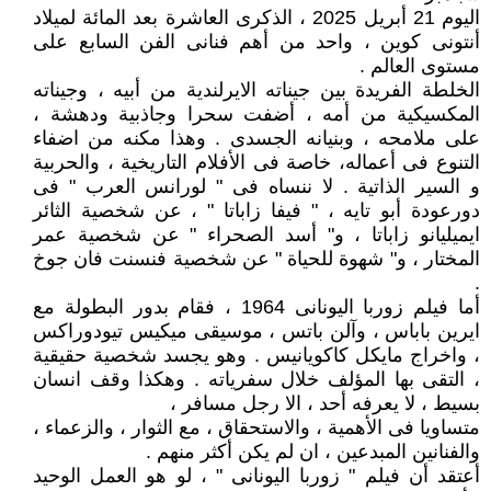
اليوم 21 أبريل 2025 ، الذكرى العاشرة بعد المائة لميلاد
أنتونى كوين ، واحد من أهم فنانى الفن السابع على
مستوى العالم .
الخلطة الفريدة بين جيناته الايرلندية من أبيه ، وجيناته
المكسيكية من أمه ، أضفت سحرا وجاذبية ودهشة ،
على ملامحه ، وبنيانه الجسدى . وهذا مكنه من اضفاء
التنوع فى أعماله، خاصة فى الأفلام التاريخية ، والحربية
و السير الذاتية . لا ننساه فى " لورانس العرب " فى
دورعودة أبو تايه ، " فيفا زاباتا " ، عن شخصية الثائر
ايميليانو زاباتا ، و" أسد الصحراء " عن شخصية عمر
المختار ، و" شهوة للحياة " عن شخصية فنسنت فان جوخ
.
أما فيلم زوربا اليونانى 1964 ، فقام بدور البطولة مع
ايرين باباس ، وآلن باتس ، موسيقى ميكيس تيودوراكس
، واخراج مايكل كاكويانيس . وهو يجسد شخصية حقيقية
، التقى بها المؤلف خلال سفرياته . وهكذا وقف انسان
بسيط ، لا يعرفه أحد ، الا رجل مسافر ،
متساويا فى الأهمية ، والاستحقاق ، مع الثوار ، والزعماء ،
والفنانين المبدعين ، ان لم يكن أكثر منهم .
أعتقد أن فيلم " زوربا اليونانى " ، لو هو العمل الوحيد