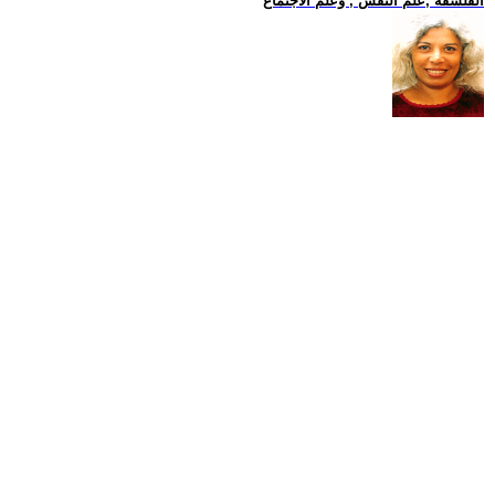
الفلسفة ,علم النفس , وعلم الاجتماع