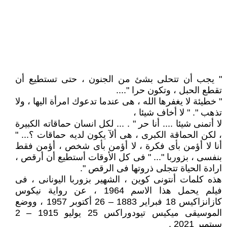
" يجب أن تتحلى بشئ من الجنون ، حتى تستطيع أن
تقطع الحبل ، وتكون حرا "....
" خطيئة لا يغفرها الله ، هى عندما تدعوك امرأة اليها ، ولا
تذهب ". " لا أخاف شيئا ،
لا أتمنى شيئا .... أنا حر " . ... لكل انسان حماقاته الكبيرة
، لكن الحماقة الكبرى ، هى ألآ يكون لديه حماقات ؟... "
أنا لا أؤمن بأى فكرة ، لا أؤمن بأى شخص ، أؤمن فقط
بنفسى ، بزوربا "... " فى كل الأوقات أستطيع أن أرقص ،
ارادة الحياة تتجلى ذروتها فى الرقص ".
هذه كلمات أنتونى كوين ، الشهير بزوربا اليونانى ، فى
فيلم يحمل هذا الاسم 1964 ، عن رواية نيكوس
كازانزاكيس 18 فبراير 1883 – 26 أكتوبر 1957 ، ووضع
الموسيقى ميكيس تيودوراكس 25 يوليو 1915 – 2
سبتمبر 2021 .