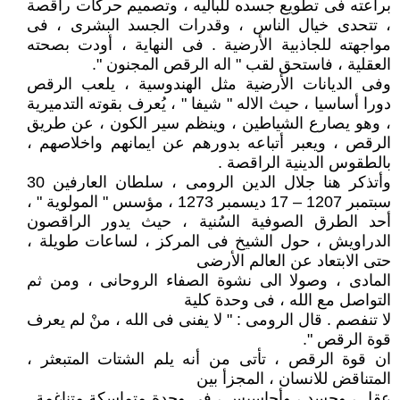
براعته فى تطويع جسده للباليه ، وتصميم حركات راقصة
، تتحدى خيال الناس ، وقدرات الجسد البشرى ، فى
مواجهته للجاذبية الأرضية . فى النهاية ، أودت بصحته
العقلية ، فاستحق لقب " اله الرقص المجنون ".
وفى الديانات الأرضية مثل الهندوسية ، يلعب الرقص
دورا أساسيا ، حيث الاله " شيفا " ، يُعرف بقوته التدميرية
، وهو يصارع الشياطين ، وينظم سير الكون ، عن طريق
الرقص ، ويعبر أتباعه بدورهم عن ايمانهم واخلاصهم ،
بالطقوس الدينية الراقصة .
وأتذكر هنا جلال الدين الرومى ، سلطان العارفين 30
سبتمبر 1207 – 17 ديسمبر 1273 ، مؤسس " المولوية " ،
أحد الطرق الصوفية السُنية ، حيث يدور الراقصون
الدراويش ، حول الشيخ فى المركز ، لساعات طويلة ،
حتى الابتعاد عن العالم الأرضى
المادى ، وصولا الى نشوة الصفاء الروحانى ، ومن ثم
التواصل مع الله ، فى وحدة كلية
لا تنفصم . قال الرومى : " لا يفنى فى الله ، منْ لم يعرف
قوة الرقص ".
ان قوة الرقص ، تأتى من أنه يلم الشتات المتبعثر ،
المتناقض للانسان ، المجزأ بين
عقل ، وجسد ، وأحاسيس ، فى وحدة متماسكة متناغمة .