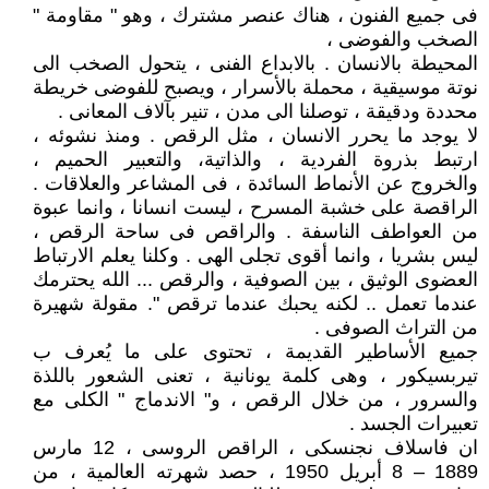
فى جميع الفنون ، هناك عنصر مشترك ، وهو " مقاومة "
الصخب والفوضى ،
المحيطة بالانسان . بالابداع الفنى ، يتحول الصخب الى
نوتة موسيقية ، محملة بالأسرار ، ويصبح للفوضى خريطة
محددة ودقيقة ، توصلنا الى مدن ، تنير بآلاف المعانى .
لا يوجد ما يحرر الانسان ، مثل الرقص . ومنذ نشوئه ،
ارتبط بذروة الفردية ، والذاتية، والتعبير الحميم ،
والخروج عن الأنماط السائدة ، فى المشاعر والعلاقات .
الراقصة على خشبة المسرح ، ليست انسانا ، وانما عبوة
من العواطف الناسفة . والراقص فى ساحة الرقص ،
ليس بشريا ، وانما أقوى تجلى الهى . وكلنا يعلم الارتباط
العضوى الوثيق ، بين الصوفية ، والرقص ... الله يحترمك
عندما تعمل .. لكنه يحبك عندما ترقص ". مقولة شهيرة
من التراث الصوفى .
جميع الأساطير القديمة ، تحتوى على ما يُعرف ب
تيربسيكور ، وهى كلمة يونانية ، تعنى الشعور باللذة
والسرور ، من خلال الرقص ، و" الاندماج " الكلى مع
تعبيرات الجسد .
ان فاسلاف نجنسكى ، الراقص الروسى ، 12 مارس
1889 – 8 أبريل 1950 ، حصد شهرته العالمية ، من