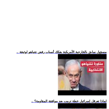
.. مسؤول سابق بالخارجية الأمريكية يفكك أسباب رفض نتنياهو لوثيقة
.. لماذا تعرقل إسرائيل خطة ترمب بعد موافقة المقاومة؟