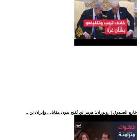
.. خارج الصندوق | رويوران: هرمز لن يُفتح بدون مقابل.. وإيران تن