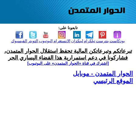
تابعونا على:
بودكاست
بنترست
تيلكرام
لينكدإن
الانستغرام
اليوتيوب
التويتر
الفيسبوك
تبرعاتكم وتبرعاتكن المالية تحفظ استقلال الحوار المتمدن،
فشاركونا في دعم استمرارية هذا الفضاء اليساري الحر
[اشترك في قناة ‫«الحوار المتمدن» على اليوتيوب]
الحوار المتمدن - موبايل
الموقع الرئيسي