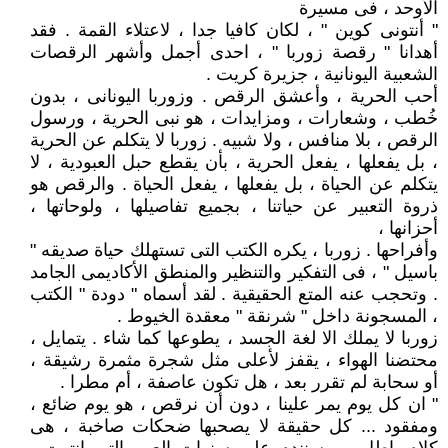
الأوحد ، فى مسيرة
" أنتونى كوين " ، لكان كافيا جدا ، لاعتلاء القمة . فقد
أهدانا " رقصة زوربا " ، احدى أجمل وأشهر الرقصات
الشعبية اليونانية ، جزيرة كريت .
أحب الحرية ، وأعشق الرقص . وزوربا اليونانى ، بدون
خُطب ، وشعارات ، ومزايدات ، هو نبى الحرية ، ورسول
الرقص ، بلا منافس ، ولا شبيه . زوربا لا يتكلم عن الحرية
، بل يفعلها ، يفعل الحرية ، بأن يقطع حبل العبودية ، لا
يتكلم عن الحياة ، بل يفعلها ، يفعل الحياة . والرقص هو
ذروة التعبير عن حياتنا ، بجميع تفاصيلها ، ولوحاتها ،
أحزانها ،
وأفراحها . زوربا ، يكره الكتب التى تستهلك حياة صديقه "
باسيل " ، فى التفكير والتنظير والمنطق الأكاديمى الجامد
. وتحجب عنه المتع الحقيقية . لقد أسماه " دودة " الكتب
، المسجونة داخل " شرنقة " معقدة الخيوط .
زوربا لا يملك الا لغة الجسد ، يطوعها كما شاء . يتمايل ،
محتضنا الهواء ، يقفز لأعلى مثل شجرة مثمرة رشيقة ،
أو سحابة لم تقرر بعد ، هل تكون عاصفة ، أم مطرا .
" ان كل يوم يمر علينا ، دون أن نرقص ، هو يوم ضائع ،
ومفقود ... كل حقيقة لا يصحبها ضحكات صاخبة ، هى