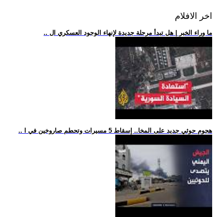
اخر الافلام
.. ما وراء الخبر | هل تبدأ مرحلة جديدة لإنهاء الوجود العسكري ال
.. هجوم حوثي جديد على المخا.. إسقاط 5 مسيرات وتحطم صاروخين في ا