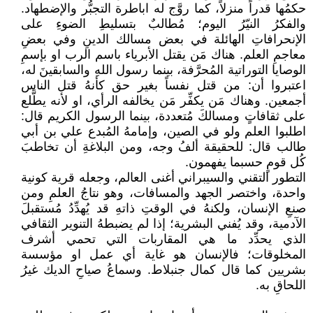
حكمُها قدراً منزلاً، كما روَّج له اباطرة التجبُّر والإضطهاد.
والفكرُ النيّرُ اليوم؛ مُطالبٌ بتسليطِ الضوءِ على
الإنحرافاتِ الهائلة في بعض مسالك الدينِ وفي بعضِ
معاجمِ العلم. هناك مَن يقتل الأبرياء باسم الرب او بإسمِ
الوصايا التوراتية المُحرَّفة، بينما رسول اللهِ والسابقينَ له،
اعتبروا أن: من قتل نفساً بغير حق كأنهُ قتل الناس
أجمعين. وهناك مَن يكفِّر مَن يخالفه الرأي، او لأنه يطَّلع
على ثقافاتٍ ومسالكَ مُتعددة، بينما الرسول الكريم قال:
اطلبوا العلم ولو في الصين، وإمامهُ المُبدع علي بن أبي
طالب قال: للحقيقة ألفُ وجه، ومن البلاغةِ أن تخاطبَ
كُل قومٍ حسبما يفهمون.
التطور التقني والسيبراني أغنى العالم، وجعله قرية كونية
واحدة، واختصر الجهد والمسافات، وهو نتاجُ العلمِ ومن
صنعِ الإنسان، ولكنهُ في الوقتِ ذاتهِ قد يُهدِّدُ مُستقبلَ
الآدمية، وقد يُفني البشرية؛ إذا لم يضبطهُ التنوير الثقافي
الذي يحدِّد ما هي المقاربات التي تحمي أشرف
المخلوقات؛ فالإنسان هو غاية أي عمل او مؤسسة
بشريين كما قال كمال جنبلاط. وسماعُ صياحِ الديك غيرُ
اللحاقِ به.