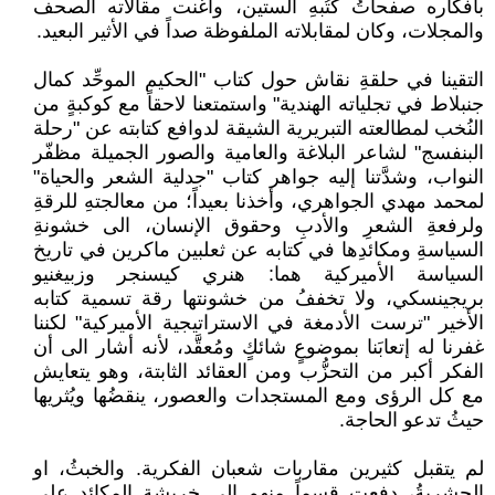
بأفكاره صفحاتُ كتُبهِ الستين، وأغنت مقالاته الصحف
والمجلات، وكان لمقابلاته الملفوظة صداً في الأثير البعيد.
التقينا في حلقةِ نقاش حول كتاب "الحكيم الموحِّد كمال
جنبلاط في تجلياته الهندية" واستمتعنا لاحقاً مع كوكبةٍ من
النُخب لمطالعته التبريرية الشيقة لدوافع كتابته عن "رحلة
البنفسج" لشاعر البلاغة والعامية والصور الجميلة مظفّر
النواب، وشدَّتنا إليه جواهر كتاب "جدلية الشعر والحياة"
لمحمد مهدي الجواهري، وأخذنا بعيداً؛ من معالجتهِ للرقةِ
ولرفعةِ الشعرِ والأدبِ وحقوق الإنسان، الى خشونةِ
السياسةِ ومكائدِها في كتابه عن ثعلبين ماكرين في تاريخ
السياسة الأميركية هما: هنري كيسنجر وزبيغنيو
بريجينسكي، ولا تخففُ من خشونتها رقة تسمية كتابه
الأخير "ترست الأدمغة في الاستراتيجية الأميركية" لكننا
غفرنا له إتعابَنا بموضوعٍ شائكٍ ومُعقَّد، لأنه أشار الى أن
الفكر أكبر من التحزُّب ومن العقائد الثابتة، وهو يتعايش
مع كل الرؤى ومع المستجدات والعصور، ينقضُها ويُثريها
حيثُ تدعو الحاجة.
لم يتقبل كثيرين مقاربات شعبان الفكرية. والخبثُ، او
الحشريةُ، دفعت قسماً منهم الى خربشةِ المكائد على