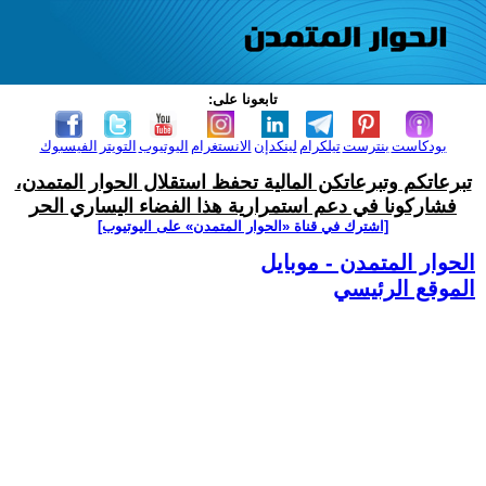
تابعونا على:
بودكاست
بنترست
تيلكرام
لينكدإن
الانستغرام
اليوتيوب
التويتر
الفيسبوك
تبرعاتكم وتبرعاتكن المالية تحفظ استقلال الحوار المتمدن،
فشاركونا في دعم استمرارية هذا الفضاء اليساري الحر
[اشترك في قناة ‫«الحوار المتمدن» على اليوتيوب]
الحوار المتمدن - موبايل
الموقع الرئيسي