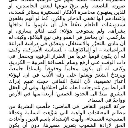
صورته الناصعة. ولم يرقَ تنوعِها لبعض الحاسدين، او
للذين يمتهنون محاصرة الأفكار المستنيرة بستائر مُسدَلة،
بإعتقادهم أنها تخفي الذخائر والدُرر، كما لو أنهم يغلفون
سندويشات الطعام تعفُفاً قبل أن يلتهموا ما بداخلها
بشراهة. ولم يستوعب هؤلاء؛ كيف لقائدٍ يساري، او
ماركسي، ان يحاضرَ في الفقهِ وفي نهجِ البلاغةِ، وكيف له
أن ينادي بالتحرَّر والاستقلال، ويتعمَّق في دراسة البراعة
البراغماتية – او الماكيافيلية - للسياسة الأميركية، وكيف
له أن يكون قومياً عربياً من الطراز الرفيع، ويحصل في
ذات الوقت على أرفع وسام للصداقة العربية – الكردية،
وكيف له أن يكون محامياً وحقوقياً واستاذاً جامعياً،
ويرندحُ الشعرَ ويغفوا على رقة الأدب في آن. لهؤلاء
أعذارَ تخفيفية، لأن الشحّ الثقافي حجبَ عنهم إدراك
الترابط بين مُندرجات العلم على اختلافها، وفي أن العقل
البشري يمتدُ الى الحدود الخمس؛ أربعة منها في الأرض
وواحدٌ في السماء.
حركة التنوير الثقافي في الماضي؛ خلَّصتِ البشريةُ من
مظالمِ المعتقداتِ الواهية التي شوَّهت انسانية وعدالة
المسيحية السمحاء، وأنهت الإستبداد باسم الدين، وأعادت
الحق لإرادة الشعوب بتقرير مصيرها، دون أن يكون