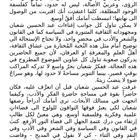
الرؤى، وعربيُ الأصالة، ليس له حدود، تماماً كفلسفة
الوجود المطلقة، كلما اعتقدت أنك اقتربت من الوصول
الى نهايتها؛ انبسطت أمامك أُفقٌ أوسع.
لا يمكن تناول كل جوانب إغناءات عبد الحسين شعبان
ومجهوداته الثقافية المتنورة في السياسة كما في القانون
والشعر والأدب في محضرٍ واحد، ولا تحتاج الإستحالة الى
توضيح أمام مثل هذه النُخبة المُختارة من عشاق الثقافة،
أهلُ العلمِ والمعرفةِ او العرفان، لأن جميع الحاضرين
يدركون صعوبة تناول كل عناوين الموضوع المطروح في
هذه العجالة، ففكرُ شعبان بحرٌ واسع لا تدركه المراكب
بوقتٍ قصير، بينما التنوير مساحةً لا حدود لها، وهو سراجُ
ضوءٍ لا ينضبُ زيتهُ.
عرفت عبد الحسين شعبان قبل أن اتعرَّف عليه، فكان
حاضراً بقوة في مساحةِ حاضرةِ الفكرِ والأدب، وكيفما
اتجهت في مسالك الأبحاث، ترى أمامك أدراجاً رصفها
شعبان لكي يعبرُ فوقها التواقون للولوج الى فضاءاتٍ
علمية وفكرية وفلسفية أوسع، وهي معينٌ لكل طالبِ
إرتقاء من دركِ عتمةِ الجهلِ الى فضاءِ النورِ الأرفع. كتبَ
في القانونِ وفي السياسةِ وفي الشعرِ وفي الأدبِ وفي
النقدِ وفي الثناء - كي لا نقولَ في المديح - وفاضت