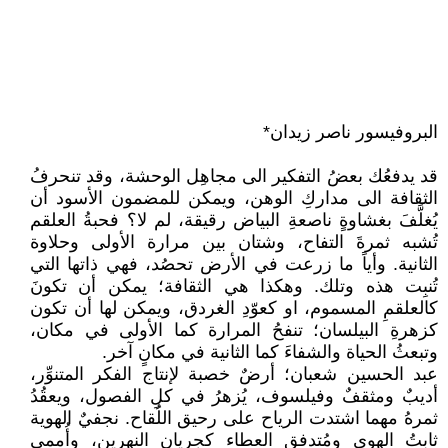
البروفيسور ناصر زيدان*
قد يدفعُك بعضُ التفكير الى مجاهِل الوحشة، وقد تنحرفُ
الثقافة الى مداركِ الوهن، ويمكن للمضمون الأسود أن
يُغلَّفَ بغشاوةٍ ناصعةِ البياض رقيقة، لم لا؟ فحبةُ العلقم
تُشبه ثمرةَ التفاح، وشتان بين مرارة الأولى وحلاوة
الثانية. وأياً ما زرعت في الأرض تحصُد، فهي ذاتها التي
تُنبِت هذه وتلك. وهكذا هي الثقافة؛ يمكن أن تكونَ
كالعلقمِ المسموم، او كعوّدِ الغردق، ويمكن لها أن تكون
كزهرةِ البيلسان؛ تنفحُ المرارة كما الأولى في مكان،
وتبعثُ الحياة والشفاءَ كما الثانية في مكانٍ آخر.
عبد الحسين شعبان؛ أرضٌ خصبة لإنتاج الفكر المتنوِّر،
أديبٌ ومثقفٌ وفيلسوف، يُزهرُ في كلِ الفصول، ويعقُدُ
ثمرهُ مهما اشتدت الرياح على رحيق اللُقاح. نجفيٌ الهوية
ثابتُ الهوى ومُتدفق العطاء كجريان النهرين، وأُممي