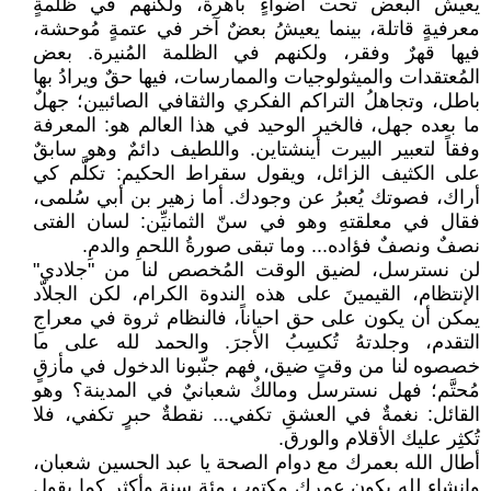
يعيش البعض تحت أضواءٍ باهرة، ولكنهم في ظلمةٍ
معرفيةٍ قاتلة، بينما يعيشُ بعضٌ آخر في عتمةٍ مُوحشة،
فيها قهرٌ وفقر، ولكنهم في الظلمة المُنيرة. بعض
المُعتقدات والميثولوجيات والممارسات، فيها حقٌ ويرادُ بها
باطل، وتجاهلُ التراكم الفكري والثقافي الصائبين؛ جهلٌ
ما بعده جهل، فالخير الوحيد في هذا العالم هو: المعرفة
وفقاً لتعبير البيرت أينشتاين. واللطيف دائمٌ وهو سابقٌ
على الكثيف الزائل، ويقول سقراط الحكيم: تكلَّم كي
أراك، فصوتك يُعبرُ عن وجودك. أما زهير بن أبي سُلمى،
فقال في معلقتهِ وهو في سنّ الثمانيِّن: لسان الفتى
نصفٌ ونصفٌ فؤاده... وما تبقى صورةُ اللحمِ والدمِ.
لن نسترسل، لضيق الوقت المُخصص لنا من "جلادي"
الإنتظام، القيمينَ على هذه الندوة الكرام، لكن الجلاّد
يمكن أن يكون على حق احياناً، فالنظام ثروة في معراجِ
التقدم، وجلدتهُ تُكسِبُ الأجرَ. والحمد لله على ما
خصصوه لنا من وقتٍ ضيق، فهم جنّبونا الدخول في مأزقٍ
مُحتَّم؛ فهل نسترسل ومالكٌ شعبانيٌ في المدينة؟ وهو
القائل: نغمةٌ في العشقِ تكفي... نقطةٌ حبرٍ تكفي، فلا
تُكثِر عليك الأقلام والورق.
أطال الله بعمرك مع دوام الصحة يا عبد الحسين شعبان،
وانشاء لله يكون عمرك مكتوب مئة سنة وأكثر كما يقول