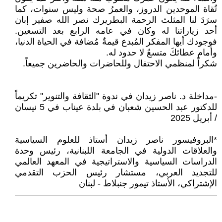
تُقاة الموحدين الدروز، والعمرُ صحة وليس سنوات، كما
سرَدَ لنا المثلث الرحمة البطريرك نصر الله صفير إبان
أحد زياراتنا له وكان في عامه الرابع بعد التسعين.
فوجودك أيها المفكر المُبدع قيمةٌ مُضافة في الحياة الدنيا،
وأمام عطائكَ متسعٌ لا حدود له.
شكراً لمنظمي الاحتفال وللحاضرات والحاضرين جميعاً.
-مداخلة د. ناصر زيدان في ندوة "الثقافة والتنوير" تكريماً
للدكتور عبد الحسين شعبان في بلدة عيناب في 5 نيسان
/ أبريل 2025
*البروفيسور ناصر زيدان أستاذ للعلوم السياسية
والعلاقات الدولية في الجامعة اللبنانية، رئيس وحدة
الدراسات السياسية والاستراتيجية في المعهد العالمي
للتجديد العربي، مستشار رئيس الحزب التقدمي
الإشتراكي، الأستاذ تيمور جنبلاط - لبنان