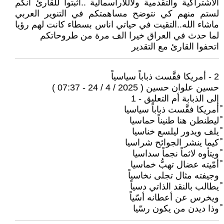
الاشتراكية والتقدمية ولاللارأسمالية ..اثبتوا للقارئ انكم
لستم منهم كي نتوضح مساهمتكم في التنوير العربي
ماشاء الله..التقيت في حياتي اناس بسطاء كانت لهم رؤيا
لما حدث في العراق خيرا الف مرة من طروحاتكم
اتحفوا القارئ مع التقدير
2 - أمريكا فقَّست ذباباً سياسياً
حسين علوان حسين ( 2025 / 4 / 24 - 07:37 )
إلى الذبابة أم التعليق - 1
ًأمريكا فقَّست ذباباً سياسيا
ًليطنطن هنا طنيناً حماسيا
ًيلف ويدور ليلسع خناسيا
ًكيما ينشر الجوائح شراسيا
ًويتأوه لاثماً نجماً سداسيا
ًأمّيته عضال تهبُّ خماسيا
وجيفته مثال تجلى نخاسياً
ًيطالب بالنقد الذاتي دسياً
ويخرس عن أعطانه أسّياً
ًوذا ديدن من يكون رسّيا