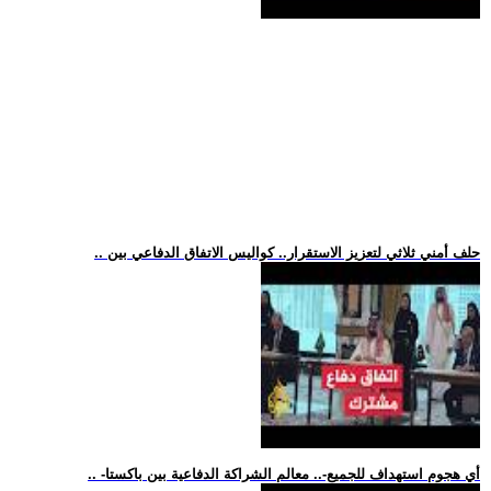
.. حلف أمني ثلاثي لتعزيز الاستقرار.. كواليس الاتفاق الدفاعي بين
.. -أي هجوم استهداف للجميع-.. معالم الشراكة الدفاعية بين باكستا