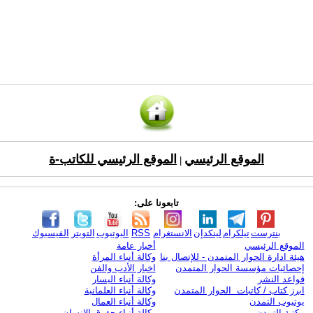
الموقع الرئيسي
الموقع الرئيسي للكاتب-ة
|
تابعونا على:
بنترست
تيلكرام
لينكدإن
الانستغرام
RSS
اليوتيوب
التويتر
الفيسبوك
الموقع الرئيسي
أخبار عامة
هيئة ادارة الحوار المتمدن - للإتصال بنا
وكالة أنباء المرأة
إحصائيات مؤسسة الحوار المتمدن
اخبار الأدب والفن
قواعد النشر
وكالة أنباء اليسار
ابرز كتاب / كاتبات الحوار المتمدن
وكالة أنباء العلمانية
يوتيوب التمدن
وكالة أنباء العمال
مكتبة التمدن
وكالة أنباء حقوق الإنسان