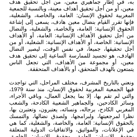
به، في إطار جماهيري معين، من أجل تحقيق هدف
معين، أو من أجل تحقيق أهداف معينة، وبالنسبة للجمعية
المغربية لحقوق الإنسان: العامة، والخاصة، والشغلية،
فإنها تقرر القيام بنضال معين هادف، يسعى إلى إشاعة
الحقوق الإنسانية: العامة، والخاصة، والشغلية، والنضال
من أجل تحقيق الأهداف الإنسانية: العامة، أو الأهداف
الإنسانية: الخاصة، أو الأهداف الإنسانية: الشغلية، أو من
أجل تحقيقها، جميعا، في نفس الوقت، ليصير النضال
الهادف، هو تجسيد للممارسة الساعية إلى تحقيق هدف
معين، أو مجموعة من الأهداف، التي تجعل الناس
يتمتعون بالهدف المتحقق، أو بالأهداف المتحققة.
ونعني بالتاريخ المشرف، مختلف المراحل، التي تواجدت
فيها الجمعية المغربية لحقوق الإنسان، منذ سنة 1979،
والتي لم تقم بها، إلا بما يجعل العمال، وباقي الأجراء،
وسائر الكادحين، والجماهير الشعبية الكادحة، والشعب
المغربي الكادح، برجاله، ونسائه، يعتبرون، وتعتبرن بها،
نظرا لمرجعيتها، ولبرامجها، ولصدق نضالها، والتمسك
بالحقوق الإنسانية: العامة، والخاصة، والشغلية، كما هي
في الإعلانات، والمواثيق، والاتفاقيات الدولية المتعلقة
بحقوق الإنسان: العامة، وحقوق الإنسان: الخاصة،