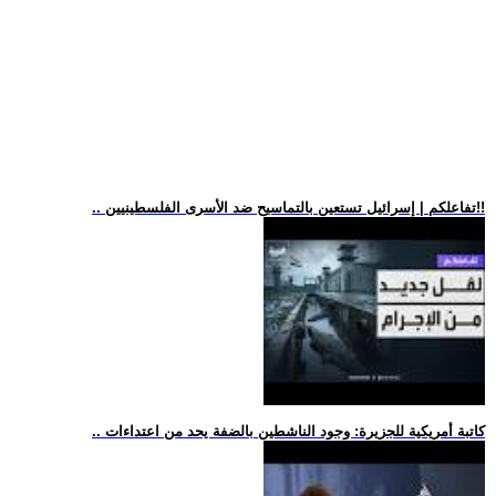
.. تفاعلكم | إسرائيل تستعين بالتماسيح ضد الأسرى الفلسطينيين!!
.. كاتبة أمريكية للجزيرة: وجود الناشطين بالضفة يحد من اعتداءات