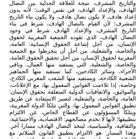
والتاريخ المشرف، نتيجة للعلاقة الجدلية بين النضال
الهادف، والإعداد الهادف، في نفس الوقت؛ لأنه بدون
إعداد هادف، لا يكون نضال هادف، ولا يكون بناء التاريخ
المشرف؛ لأن القيام بالنضال الهادف، شرط في يناء
التاريخ المشرف. والإعداد الهادف شرط في وجود
النضال الهادف، الذي تقوده الجمعية المغربية لحقوق
الإنسان، من أجل إشاعة الحقوق الإنسانية: العامة،
والخاصة، والشغلية، من أجل أن ينخرطوا مع الجمعية
المغربية لحقوق الإنسان، من أجل تحقيق الحقوق العامة،
والخاصة، والشغلية، التي يستفيد منها العمال، وباقي
الأجراء، وسائر الكادحين، كما تستفيد منها الجماهير
الشعبية الكادحة، ويستفيد منها الشعب المغربي الكادح،
وخاصة، إذا تلاءمت القوانين المعمول بها، مع الإعلانات،
والمواثيق، والاتفاقيات الدولية المتعلقة بحقوق الإنسان:
العامة، والخاصة، والشغلية، لتصير الاستفادة عن طريق
تطبيق القوانين المعمول بها، والتي تتلكأ الدولة المغربية،
ويتلكأ المسؤولون عن القطاع الخاص، عن الالتزام
بتطبيقها؛ لأنها لا تخدم مصالحهم: الاقتصادية، والاجتماعية،
والثقافية، والسياسية، ليتخذ النضال الهادف مسارا آخر.
وهذا المسار: هو الالتزام بتطبيق القانون المتلائم مع