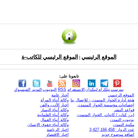
الموقع الرئيسي
الموقع الرئيسي للكاتب-ة
|
تابعونا على:
بنترست
تيلكرام
لينكدإن
الانستغرام
RSS
اليوتيوب
التويتر
الفيسبوك
الموقع الرئيسي
أخبار عامة
هيئة ادارة الحوار المتمدن - للإتصال بنا
وكالة أنباء المرأة
إحصائيات مؤسسة الحوار المتمدن
اخبار الأدب والفن
قواعد النشر
وكالة أنباء اليسار
ابرز كتاب / كاتبات الحوار المتمدن
وكالة أنباء العلمانية
يوتيوب التمدن
وكالة أنباء العمال
مكتبة التمدن
وكالة أنباء حقوق الإنسان
عدد الزوار: 3,427,166,458
اخبار الرياضة
اضافة موضوع جديد
اخبار الاقتصاد