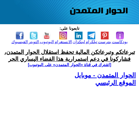
تابعونا على:
بودكاست
بنترست
تيلكرام
لينكدإن
الانستغرام
اليوتيوب
التويتر
الفيسبوك
تبرعاتكم وتبرعاتكن المالية تحفظ استقلال الحوار المتمدن،
فشاركونا في دعم استمرارية هذا الفضاء اليساري الحر
[اشترك في قناة ‫«الحوار المتمدن» على اليوتيوب]
الحوار المتمدن - موبايل
الموقع الرئيسي