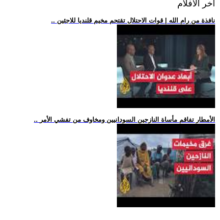
اخر الافلام
.. نافذة من رام الله | قوات الاحتلال تقتحم مخيم قلنديا للاجئين
.. الأمطار تفاقم مأساة النازحين السودانيين ومخاوف من تفشي الأمر