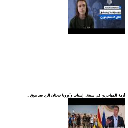
.. أزمة المهاجرين في سبتة.. إسبانيا وأوروبا تبحثان الرد بعد موق