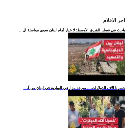
اخر الافلام
.. باحث في قضايا الشرق الأوسط: لا خيار أمام لبنان سوى مواصلة ال
.. -خسرنا آلاف الدولارات-... صرخة مزارعي الهبارية في لبنان من آ