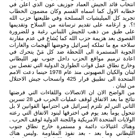
انتخاب قائد الجيش العماد جوزيف عون الذي اعلن في
خطابه الاول كما اسماه القسم وكان مضمون الخطاب
تجريد كل الميليشيات المسلحة وفي طليعتها حزب الله
!؟. و ارغامه على تقديم ترسانته من السلاح وتقديمها
على طبق من ذهب للجيش اللبناني رغبة و للضرورة
القصوى بعد هزيمة حزب الله كما يُشاع في عدم مقارنة
سلاحه مع ما تملكه إسرائيل وخوضها الهجمات والغارات
الجوية المستمرة الى اللحظة ضد كل مَنْ يتحرك في
اعادة ترميم مواقع الحزب داخل جنوب نهر الليطاني
وخارج نطاق عمل قوات الطوارئ الدولية التي تفصل بين
لبنان والكيان الصهيونى منذ عام 1978 حينما دعت الامم
المتحدة الى تطبيق قرار 425 وانسحاب جيش الاحتلال
من لبنان .
من الواضح الان ان الاتصالات واللقاءات التي فرضتها
نتائج ما بعد الاتفاق لوقف عمليات الحرب في 28 تسرين
الثاني التي لم تلتزم إسرائيل في احترامها القوانين لا بل
تتحول يوماً بعد يوم في اخترقها لبنود الاتفاق التي رعته
الولايات المتحدة الامريكية واللجنة الدولية لوقف الحرب .
وهناك اغتيالات دائمة و مستمرة خارج نطاق جنوب
الليطاني وما بعد - بعد نفوذ المقاومة .وليس هناك