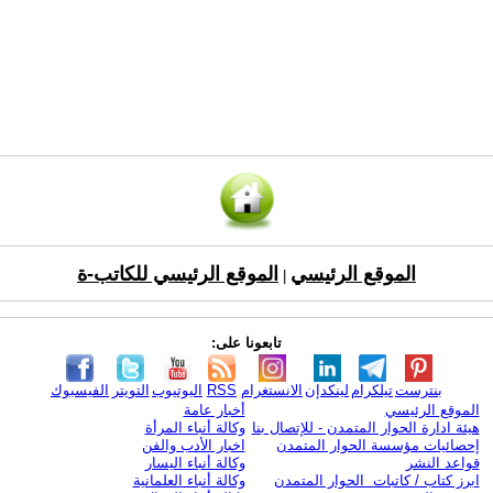
الموقع الرئيسي
الموقع الرئيسي للكاتب-ة
|
تابعونا على:
بنترست
تيلكرام
لينكدإن
الانستغرام
RSS
اليوتيوب
التويتر
الفيسبوك
الموقع الرئيسي
أخبار عامة
هيئة ادارة الحوار المتمدن - للإتصال بنا
وكالة أنباء المرأة
إحصائيات مؤسسة الحوار المتمدن
اخبار الأدب والفن
قواعد النشر
وكالة أنباء اليسار
ابرز كتاب / كاتبات الحوار المتمدن
وكالة أنباء العلمانية