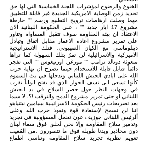
الخنوع والرضوخ لمؤشرات اللجنة الخماسية التي لها حق
تحديد زمن الوصاية الامريكية الجديدة غير قابلة للتطبيق
مهما وصلت ارهاصات ترويج التطبيع ورسم "" خارطة
مشروع 17 ايار جديد "" ، على الحكومة اللبنانية الان
الاعتقاد ان بيئة المقاومة سوف تتقبل المساواة وتناور
على تمرير مشروع اعادة الاعمار مقابل اتفاق وتبادل
ديبلوماسي مع الكيان الصهيونى. فتلك الاستراتيجية
الاميركية والاسرائيلية لن تمرُ بتلك السهولة كما تراها
مبعوثة دونالد ترامب "" مورغن اورتيغوس "" التي تفجر
دائماً قنابل قابلة للاستخدام حينما تصرح ان نهاية حزب
الله على ايادي الجيش اللبناني وتدخلها في بث السموم
كأنها تسعى الى نسف الحوار الذي قد يفتح ابواباً تقرب
في وجهات النظر حول حصر السلاح في يد الجيش
اللبناني او حتى تمرير مشروع الدمج والترقب !؟. لا سيما
بعد تصريحات رئيس الحكومة الاسرائيلية بينيامين نيتنياهو
اننا لن نسمح لإستعادة قوة ونفوذ حزب الله وعلى
ألرئيس اللبناني جوزيف عون تحمل المسؤولية في تجريد
وتدمير سلاح المقاومة وإلا نحن نُحلق فوق سماء لبنان
دون محاذير ويدنا طويلة فوق ما تتصورون .من المُعيب
تعويم نظرية تجريد سلاح المقاومة وتناسى اطماع