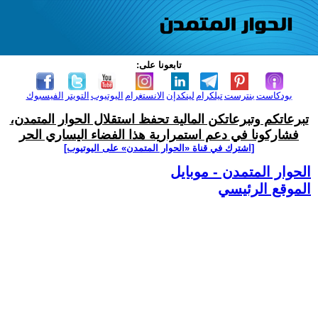
تابعونا على:
بودكاست
بنترست
تيلكرام
لينكدإن
الانستغرام
اليوتيوب
التويتر
الفيسبوك
تبرعاتكم وتبرعاتكن المالية تحفظ استقلال الحوار المتمدن،
فشاركونا في دعم استمرارية هذا الفضاء اليساري الحر
[اشترك في قناة ‫«الحوار المتمدن» على اليوتيوب]
الحوار المتمدن - موبايل
الموقع الرئيسي