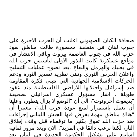
صحافة الكيان الصهيوني اعلنت أن الحرب الاخيرة على
جنوب لبنان في منطقة محصورة طالت مناطق نفوذ
حزب الله في جنوب العاصمة بيروت وباقي الانتشار في
مواقع عسكرية كانت البذور الاولى لتأسيس حزب الله
في بعلبك والهرمل والبقاع .بعد نضوج عمليات التسليح
واعلان الحرس الثوري وتبني نظرية تصدير الثورة ودعم
الحركات الاسلامية الجهادية التي تتبنى فكرة المقاومة
ضد إسرائيل واحتلالها للاراضي الفلسطينية منذ عقود
طويلة . اشار مسؤول عسكري اسرائيلي لصحيفة
"يديعوت أحرونوت"، الى أن "الوضع لا يزال يتطور، وعلينا
أن نعمل باستمرار لمنع عودة حزب الله"، معتبرا أن
"هناك مناطق مهمة يفرض فيها الجيش اللبناني إجراءات
ضد حزب الله تفوق بكثير ما توقعناه قبل وقف إطلاق
النار، لكننا نرغب دائمًا في المزيد". الان وبعد مرور ثمانية
اسابيع على تشكيل الحكومة الجديدة في لبنان بعد