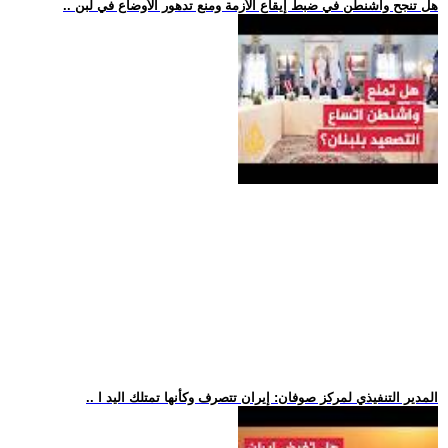
.. هل تنجح واشنطن في ضبط إيقاع الأزمة ومنع تدهور الأوضاع في لبن
.. المدير التنفيذي لمركز صوفان: إيران تتصرف وكأنها تمتلك اليد ا