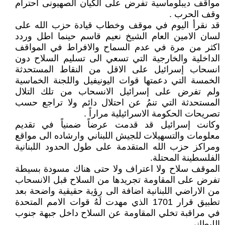
مواقف ديبلوماسية تفرض على الكيان الصهيونى احترام
وقف الحرب .
قد نقرأ اليوم في موقف وخطاب قيادة حزب الله على
لسان الامين العام الشيخ نعيم قاسم حينما اطل وردد
اكثر من مرة في عدم السماح والافراط في المواقف
الداخلية والخارجية التي تسعي الى تسليم السلاح دون
انسحاب إسرائيل على الاقل من النقاط المستحدثة
الخمسة التي دعمتها قوات اليونيفيل واللجنة الخماسية
ولم تفرض على إسرائيل الانسحاب من تلك التلال
المستحدثة التي تنمُ عن احتلال دائم ولا تراجع حسب
تصريحات الحكومة الاسرائيلية مراراً .
وكانت إسرائيل قد قدمت عرضاً ضمنياً في تقديم
معلومات والتسهيلات للجيش اللبناني وارشاده الى مواقع
ومراكز حزب الله المتقدمة على طول الحدود اللبنانية
الفلسطينة المحتلة.
الموقف سلاح ولا اعتراف ولا حتى هناك مسودة بسيطة
تفرض على المقاومة تجريدها من السلاح قبل الانسحاب
من الاراضي اللبنانية اضافة الى رؤية حقيقية واضحة بعد
تطبيق قرار 1701 الذي مهدت لَهُ قوات الامم المتحدة
في مراقبة تخلي المقاومة عن السلاح داخل جبهة جنوب
الليطاني .