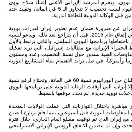
نووي، ويحرم المرشد الإيراني الأعلى إقتناء سلاح نووي
عسكري. ووافقت إيران على تقييد برنامجها النووي ومراقبته في إتفاق عام 2015، من خلال تقييد مستوى تخصيب اليورانيوم لنسبة تخصيب لا تتجاوز الـ 5 في المائة، وتقييد عدد
قبل الوكالة الدولية للطاقة الذرية.
يران عن ضرورة ضمان عدم تطوير إيران لقدرات نووية
عسكرية. وحدد في أحد تصريحاته ضرورة عدم تجاوز نسبة التخصيب عن 3.67 في المائة، وهي النسبة المحددة بالضبط في إتفاق عام 2015، قبل أن يتراجع بعد ذلك، ويدعو لنسبة
حتفاظها برنامجها النووي السلمي، والثاني يرتبط بالأول
حمراء الإيرانية مع مطالبات إسرائيل، التي تريد تفكيك
والمفاوضات الفنية ستدور حول نسبة التخصيب وعدد ومستوى
أميركياً، في ظل تزايد الاهتمام ببناء المشاريع النووية
وحسب اعتقاد خبراء غربيين، استطاعت إيران، بعد خروج الولايات المتحدة من الإتفاق النووي عام 2018، تخصيب سبعة أطنان من اليورانيوم نسبة 60 في المائة، وتحتاج لرفع نسبة
علاً إلا إيران، التي أوقفت الرقابة الدولية على برنامجها النووي
لات نووية جديدة، لم تحدد موقعها بالضبط.
باشرة باختلال التوازنات التي عملت الولايات المتحدة
المفاوضات النووية قبل أسبوعين، بينما قام بزيارة الصين
ي مع إيران الذي تم توقيعه مطلع العام الجاري، خلال فترة
ة، وإن لم يتضمن الاتفاق الروسي الإيراني الاستراتيجي