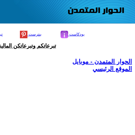
بودكاست
بنترست
تي
تبرعاتكم وتبرعاتكن المال
الحوار المتمدن - موبايل
الموقع الرئيسي