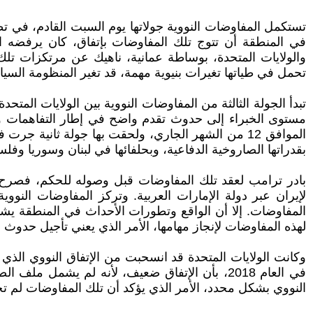
تستكمل المفاوضات النووية جولاتها يوم السبت القادم، في تط
في المنطقة أن تتوج تلك المفاوضات بإتفاق، كان يرفضه ال
والولايات المتحدة، بوساطة عمانية، ناهيك عن مرتكزات تلك
تحمل في طياتها تغيرات بنيوية مهمة، قد تغير المنظومة السيا
تبدأ الجولة الثالثة من المفاوضات النووية بين الولايات المت
مستوى الخبراء إلى حدوث تقدم واضح في إطار التفاهمات وال
الموافق 12 من الشهر الجاري، ولحقت بها جولة ثانية
بقدراتها الصاروخية الدفاعية، وبحلفائها في لبنان وسوريا وفلس
بادر ترامب لعقد تلك المفاوضات قبل وصوله للحكم، فصرح بن
لإيران عبر دولة الإمارات العربية. وتركز المفاوضات النوو
المفاوضات. إلا أن الواقع وتطورات الأحداث في المنطقة يش
لهذه المفاوضات لإنجاز مهامها، الأمر الذي يعني تأجيل حدوث ح
في العام 2018، بأن الإتفاق ضعيف، لأنه لم يشمل 
النووي بشكل محدد، الأمر الذي يؤكد أن تلك المفاوضات لم تخرج عن حدود تلك السابقة،