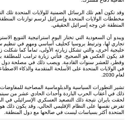
اتفاقية دفاع مشترك.
وقد تكون أهم تلك الرسائل الضمنية للولايات المتحدة تلك ال
مخططات الولايات المتحدة وإسرائيل لرسم توازنات المنطقة، 
المنطقة عن وجه إسرائيل الحقيقي.
ويبدو أن السعودية التي تختار اليوم استراتيجية التنويع ال
تجاري لها، وترتبط بروسيا كحليف أساسي ومهم في تنظيم سر
خليجية أخرى، والتي تشكل زيارته الأولى، تماماً كما شكلت ز
وقطر، للعشر سنوات القادمة. ويصب ذلك في مصلحة دول الخليج
في الولايات المتحدة على الأسلحة المتقدمة والذكاء الاصطناع
لعام 2030.
تشير التطورات السياسية والدبلوماسية المصاحبة للمفاوضات النو
ذلك في أعقاب الحرب الباردة وأحداث الحادي عشر من سبتمر. 
لحقت بايران نتيجة ذلك التصعيد العسكري الإسرائيلي في الم
تفرض نفسها على النظام الإقليمي الحالي، وقد يكون ذلك هو 
المتحدة أكثر بسياسات ليست في صالحها مع دول المنطقة.