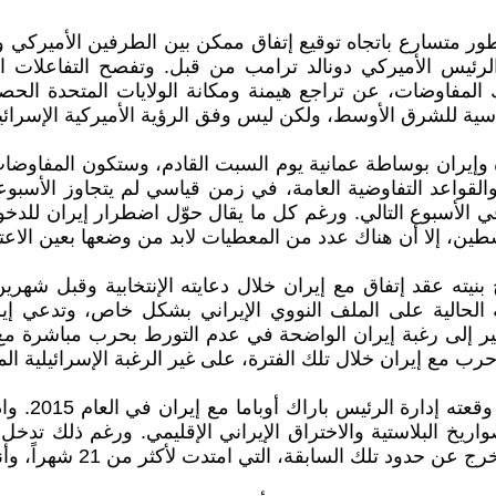
ور متسارع باتجاه توقيع إتفاق ممكن بين الطرفين الأميركي وا
رئيس الأميركي دونالد ترامب من قبل. وتفصح التفاعلات الم
 المفاوضات، عن تراجع هيمنة ومكانة الولايات المتحدة الحص
سية للشرق الأوسط، ولكن ليس وفق الرؤية الأميركية الإسرائيل
حدة وإيران بوساطة عمانية يوم السبت القادم، وستكون المفاوضا
قواعد التفاوضية العامة، في زمن قياسي لم يتجاوز الأسبوع
 جرت في الأسبوع التالي. ورغم كل ما يقال حوّل اضطرار إيران ل
طين، إلا أن هناك عدد من المعطيات لابد من وضعها بعين الاعتبا
يته عقد إتفاق مع إيران خلال دعايته الإنتخابية وقبل شهري
ية الحالية على الملف النووي الإيراني بشكل خاص، وتدعي إي
ير إلى رغبة إيران الواضحة في عدم التورط بحرب مباشرة مع
رب مع إيران خلال تلك الفترة، على غير الرغبة الإسرائيلية الم
وكانت الول
ملف الصواريخ البلاستية والاختراق الإيراني الإقليمي. ورغم ذلك ت
 التي امتدت لأكثر من 21 شهراً، وأنتجت في النهاية إتفاق عام 2015.