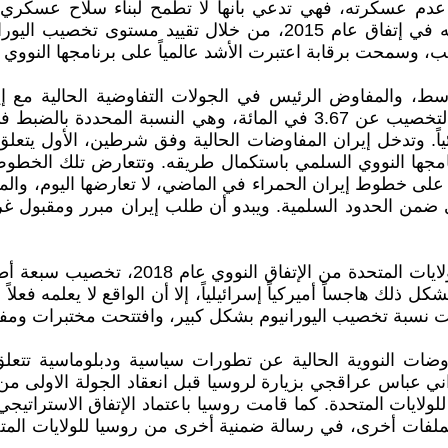
ان عدم عسكرته، فهي تدعي بأنها لا تطمح لبناء سلاح عسكري 
سمحت برقابة اعتبرت الأشد عالمياً على برنامجها النووي من 
، والمفاوض الرئيس في الجولات التفاوضية الحالية مع إ
 وتدخل إيران المفاوضات الحالية وفق شرطين، الأول يتعلق با
مجها النووي السلمي باستكمال طريقه. وتتعارض تلك الخطوط ال
فقت على خطوط إيران الحمراء في الماضي، لا تعارضها اليوم، 
من الحدود السلمية. ويبدو أن طلب إيران مبرر ومقبول غربياً و
وية. ويشكل ذلك هاجساً أميركياً إسرائيلياً، إلا أن الواقع لا يعلمه ف
 نسبة تخصيب اليورانيوم بشكل كبير، وافتتحت مختبرات ومفاع
ات النووية الحالية عن تطورات سياسية ودبلوماسية تتعلق م
ني عباس عراقجي بزيارة لروسيا قبل انعقاد الجولة الاولى من 
لولايات المتحدة. كما قامت روسيا باعتماد الإتفاق الاستراتيج
لفات أخرى، في رسالة ضمنية أخرى من روسيا للولايات المتحد