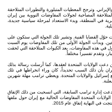
لإيراني. وترجح المعطيات المتبلورة والتطورات المتلاحقة
تلاحقة المصاحبة لجولات المفاوضات النووية بين إيران
رية في المنطقة، وبدء الاستعداد لمرحلة سياسية جديدة،
ية.
ت حوّل القضايا الفنية. وتشير تلك الجولة التي ستكون على
ين. وبدأت الجولة الأولى من تلك المفاوضات يوم السبت
لدخول في هذه المفاوضات، بعد الكبوات المتلاحقة التي لحقت
ر، وتقدم تفسيرا مختلفاً.
ن دعت الولايات المتحدة لعقدها، كما أرسلت رسالة بذلك
ران بأن ذلك السبب تحديداً، كان وراء انخراطها في تلك
 إسرائيل والولايات المتحدة. ويعطي ترامب مهلة شهرين
علنة.
ايات المتحدة قد انسحبت من الإتفاق النووي الذي وقعته إدارة الرئيس باراك أوباما مع إيران في العام 2015. وادعت إدارة ترامب السابقة، التي انسحبت من ذلك الإتفاق
دخل الولايات المتحدة المفاوضات الحالية مع إيران حول ملفها