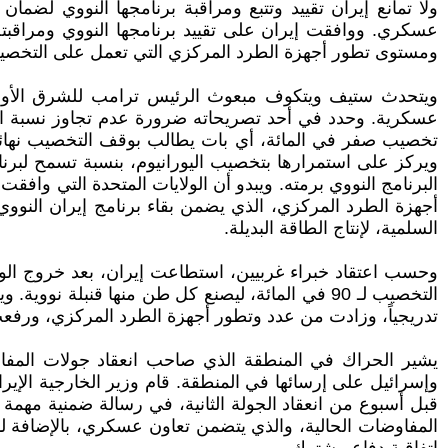
ولا تمانع إيران تقييد وتتبع ومراقبة برنامجها النووي لضم
ومستوى تطور أجهزة الطرد المركزي التي تعمل على التخصيب، و
ويتحدث ستيف ويتكوف مبعوث الرئيس ترامب للشرق الأوسط
تخصيب صفر في المائة، أي بات يطالب بوقف التخصيب نهائياً.
ويركز على استمرارها بتخصيب اليورانيوم، بنسبة تسمح لبرنا
البرنامج النووي برمته. ويبدو أن الولايات المتحدة التي وا
أجهزة الطرد المركزي، الذي يضمن بقاء برنامج إيران النووي ض
السلمية، لإنتاج الطاقة البديلة.
التخصيب لـ 90 في المائة، ليصنع كل طن منها قنبلة نو
تدريجياً، وزادت من عدد وتطور أجهزة الطرد المركزي، ورفعت
يشير الحراك في المنطقة الذي صاحب انعقاد جولات المفاوض
وإسرائيل على إرسائها في المنطقة. قام وزير الخارجية الإيرا
قبل أسبوع من انعقاد الجولة الثانية، في رسالة ضمنية مهمة ل
المفاوضات الحالية، والذي يتضمن تعاون عسكري، بالإضافة لم