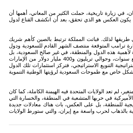
، في زيارة تاريخية، حملت الكثير من المعاني، أهمها أن
د يكون العكس هو الذي تحقق، بعد أن انكشف القناع لدول
في طريقها لذلك. فباتت المملكة ترتبط بالصين كأهم شريك
رة ترامب المتوقعة منتصف الشهر القادم للسعودية ودول
 لأهمية هذه الدول والمنطقة، في غير صالح السعودية، بل
قد يكون العكس هو الصحيح. فتأتي زيارة ترامب للمطلقة بذريعة جلب استثمارات بتريليون دولار من السعودية لمدة أربع سنوات، وحوالي تريليون و400 مليار دولار من الإمارات
يجية التنويع الاستراتيجي، فتركز استثمارات تلك الدول
 بشكل خاص مع طموحات السعودية لرؤيتها الوطنية التنموية
ير، لم تعد الولايات المتحدة فيه الهيمنة الكاملة، كما كان
أميركية في حربها المتشعبة في المنطقة، والخسارة التي
تيجية للمنطقة، بل على العكس، بات هناك معادلات جديدة
ة بالذهاب لحرب واسعة مع إيران، والتي ستورط الولايات