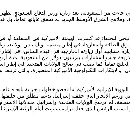
تي جاءت من السعودية، بعد زيارة وزير الدفاع السعودي لطهران
وملامح الشرق الأوسط الجديد لم تحقق غاياتها تماماً، بل ق
استرتيجي للحلفاء قد كسرت الهيمنة الاميركية في المنطقة أو 
ق الطاقة وأسعارها، في إطار منظمة أوبك بلس. ولا تعد زيا
يارة مشابهة أول زيارته الخارجية في عهده السابق، في إشارة
 تماماً كما يصب في صالح الولايات المتحدة في إطار استرات
ي، والابتكارات التكنولوجية الأميركية المتطورة، والتي ترتبط
وية الإيرانية الأميركية أننا نخطو خطوات جرئية باتجاه عام متغ
ورغم الإنجاز الذي حققته إسرائيل بدعم مطلق من حليفتها ال
نطقة، لم ترسخ الولايات المتحدة وإسرائيل معدلاتها الاسترا
السبب الرئيس الذي جعل ترامب يتريث أمام الرغبة الإسرائيلي