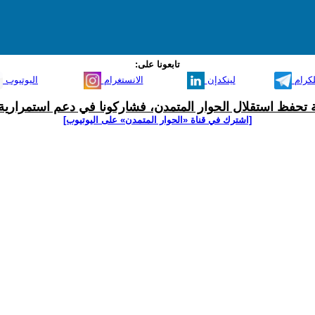
تابعونا على:
لكرام
لينكدإن
الانستغرام
اليوتيوب
ية تحفظ استقلال الحوار المتمدن، فشاركونا في دعم استمرارية 
[اشترك في قناة ‫«الحوار المتمدن» على اليوتيوب]