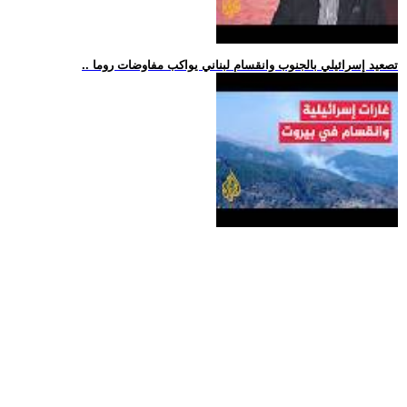
.. تصعيد إسرائيلي بالجنوب وانقسام لبناني يواكب مفاوضات روما