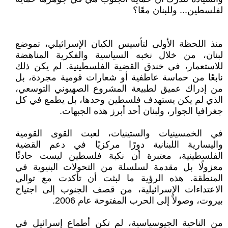
لفلسطين... وللبنان معًا؟
منذ اللحظة الأولى لتأسيس الكيان الإسرائيلي، تموضع
لبنان، من خلال نخبه السياسية والفكرية المناهضة
للاستعمار، في خندق القضية الفلسطينية. لم يكن ذلك
نابعًا من حماسة عاطفية أو شعارات قومية مجردة، بل
من إدراك عميق لطبيعة المشروع الصهيوني التوسعي،
الذي لم يكن يستهدف فلسطين وحدها، بل يطمع في كل
جغرافيا الجوار، ولبنان أحد أبرز هذه الجبهات.
في الخمسينيات والستينيات، لعبت القوى القومية
واليسارية اللبنانية دورًا مركزيًا في دعم القضية
الفلسطينية، معتبرة أن نكبة فلسطين ليست حادثًا
معزولًا بل مقدمة لسلسلة من التحولات البنيوية في
المنطقة. هذه الرؤية ما لبثت أن تأكدت مع توالي
الاعتداءات الإسرائيلية، من قصف الجنوب إلى اجتياح
بيروت، وصولاً إلى الحرب المفتوحة عام 2006.
من الناحية الجيوسياسية، لم تكن أطماع إسرائيل في