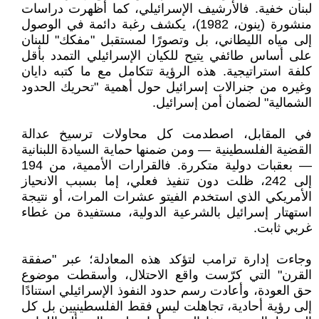
لبنان خفية. فالأرشيف الإسرائيلي، كما أظهرت دراسات
منشورة (ينون، 1982)، يكشف رغبة دائمة في الوصول
إلى مياه الليطاني، بل وتصورًا لمستقبل "مفكك" للبنان
على أساس طائفي يتيح للكيان الإسرائيلي التمدد بأقل
كلفة استراتيجية. هذه الرؤية تتكامل مع ما كتبه دايان
وغيره من جنرالات إسرائيل حول أهمية "تحريك الحدود
الشمالية" لضمان أمن إسرائيل.
في المقابل، اصطدمت كل محاولات ترسيخ عدالة
القضية الفلسطينية — ومن ضمنها حماية السيادة اللبنانية
— بعقبات دولية متكررة. فالقرارات الأممية، من 194
إلى 242، ظلت دون تنفيذ فعلي، إما بسبب الانحياز
الأمريكي الذي استخدم الفيتو عشرات المرات، أو نتيجة
استهتار إسرائيل بالشرعية الدولية، مستفيدة من غطاء
غربي ثابت.
وجاءت إدارة ترامب لتؤكد هذه المعادلة؛ عبر "صفقة
القرن" التي كرّست واقع الاحتلال، وأسقطت موضوع
حق العودة، وأعادت رسم حدود النفوذ الإسرائيلي استنادًا
إلى رؤية أحادية، تجاهلت ليس فقط الفلسطينيين بل كل