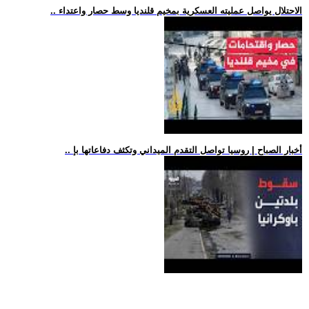
.. الاحتلال يواصل عمليته العسكرية بمخيم قلنديا وسط حصار واعتداء
.. أخبار الصباح | روسيا تواصل التقدم الميداني وتكثف دفاعاتها بإ