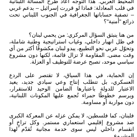
المحيط العربي. هذا التوجه أعاد طرح المسألة اللبنانية
في قلب المعادلة: فماذا لو قررت إسرائيل – بدعم غربي
– تصفية حساباتها الجغرافية في الجنوب اللبناني تحت
ذرائع "أمنية"؟
من هنا ينبثق السؤال المركزي: من يحمي لبنان؟
في ظل انهيار داخلي، وغياب استراتيجية وطنية شاملة،
وتحوّل عربي نحو التطبيع، يبدو لبنان مكشوفًا أكثر من أي
وقت مضى. المقاومة لا تزال قائمة، لكنها دون مشروع
سياسي موحد، تصبح عرضة للتوظيف أو العزلة.
إن الحماية، في هذا السياق، لا تقتصر على الردع
العسكري، بل تتطلب إنتاج وعي سيادي جديد، يعيد
الاعتبار للدولة باعتبارها الضامن الوحيد للاستقرار،
ويرسم خطوطًا حمراء تُجمع عليها المكونات اللبنانية،
دون مواربة أو مساومة.
فلبنان، كما فلسطين، لا يمكن عزله عن المعركة الكبرى
ضد مشروع إقليمي استعماري مستمر. وكل تراخٍ أو
انقسام داخلي ليس سوى خدمة مجانية تُقدّم لهذا
المشروع.