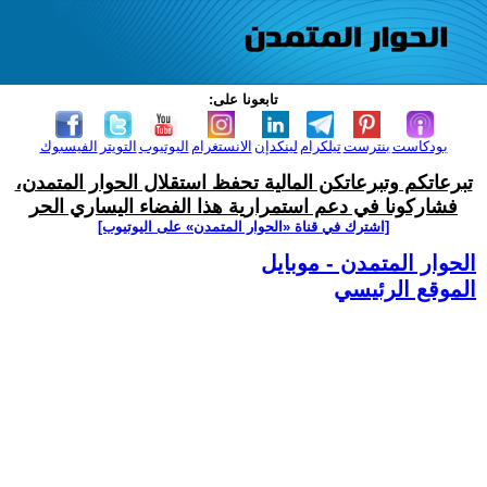
تابعونا على:
بودكاست
بنترست
تيلكرام
لينكدإن
الانستغرام
اليوتيوب
التويتر
الفيسبوك
تبرعاتكم وتبرعاتكن المالية تحفظ استقلال الحوار المتمدن،
فشاركونا في دعم استمرارية هذا الفضاء اليساري الحر
[اشترك في قناة ‫«الحوار المتمدن» على اليوتيوب]
الحوار المتمدن - موبايل
الموقع الرئيسي