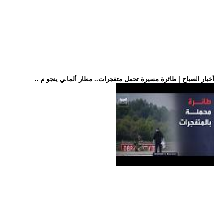
.. أخبار الصباح | طائرة مسيرة تحمل متفجرات.. مطار ألماني ينجو م