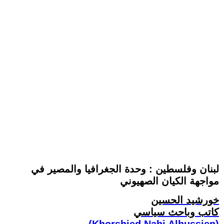
لبنان وفلسطين : وحدة الجغرافيا والمصير في
مواجهة الكيان الصهيوني
خورشيد الحسين
كاتب وباحث سياسي
(Khorshied Nahi Alhussien)