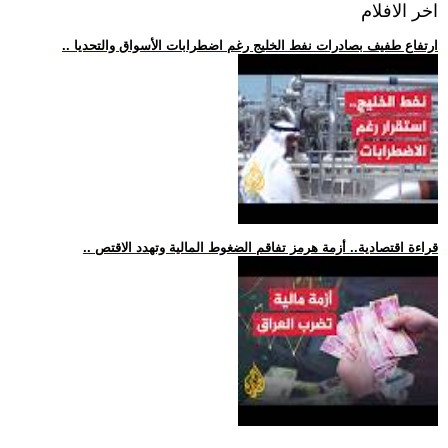
اخر الافلام
.. ارتفاع طفيف بصادرات نفط الخليج رغم اضطرابات الأسواق والتحديا
.. قراءة اقتصادية.. أزمة هرمز تفاقم الضغوط المالية وتهدد الاقتص