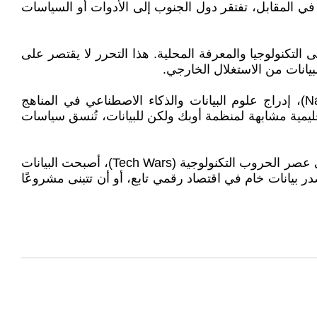
في المقابل، تفتقر دول الجنوب إلى الأدوات أو السياسات
لتكنولوجيا والمعرفة المحلية. هذا التحرر لا يقتصر على
بيانات من الاستغلال الخارجي.
يتطلب تحقيق هذا الهدف تبني سياسات استباقية، مثل الاستثمار في إنشاء مراكز بيانات وطنية (National Data Centers)، إدراج علوم البيانات والذكاء الاصطناعي في المناهج
قليمية مشابهة لمنظمة أوبك ولكن للبيانات، تُنسق سياسات
لم تعد السيادة تعني فقط السيطرة على الأرض أو الموارد التقليدية، بل تشمل أيضًا الفضاء السيبراني والمعرفة الرقمية. في عصر الحروب التكنولوجية (Tech Wars)، أصبحت البيانات
ر بيانات خام في اقتصاد رقمي تابع، أو أن تتبنى مشروعًا