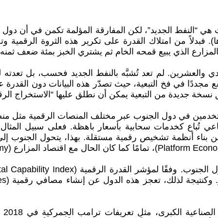
هي “النفط الجديد”، لكن المفارقة المؤلمة تكمن في أن دول ال
). فبدلاً من امتلاك القدرة على تكرير هذه الثروة الرقمية و
ا كالمزارع الذي يبيع قمحه الخام ثم يشتري الخبز بمئة ضعف ثمنه!
دي والعشرين. لم تعد تُشبَّه بالنفط الجديد فحسب، بل تعدته 
قع مجددًا في فخ التبعية، حيث تصدّر هذه البيانات دون القدرة ع
دة من التبعية يمكن أن نطلق عليها “الاستخراج الرقمي” (al Extractivism
تخدمين في دول الجنوب عبر مختلف المنصات الرقمية مثل منصات 
اعي تُباع كخدمات سحابية بأسعار باهظة. فعلى سبيل المثا
ناء أنظمة تشخيص رقمية مستقلة. بهذا، يتحول الجنوب إلى ما 