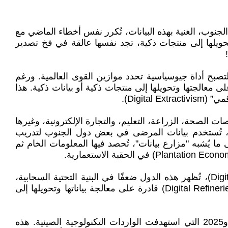
جنوب، الغنية بهذه البيانات، تُكرر نفس أخطاء الماضي مع
تحويلها إلى منتجات ذكية، تجد نفسها عالقة في فخ تصدير
لتصبح أداة جيوسياسية تحدد موازين القوى العالمية. ورغم
لى معالجتها وتحويلها إلى منتجات ذكية أو بيانات ذكية. هذا
Digit).
الصحة، الزراعة، التعليم، والتجارة الإلكترونية، وغيرها
ل، تُستخدم بيانات المرضى في بعض دول الجنوب لتدريب
يُشبه "مزارع بيانات"، تُحصد فيها المعلومات الخام ثم
ما يزيد الأمر تعقيدًا هو هشاشة البنية التحتية الرقمية في دول الجنوب. وفقًا لمؤشر القدرة الرقمية (Digital Capability Index)، تُظهر هذه الدول ضعفًا في البنية التحتية السحابية،
رأس المال البشري الرقمي، والاستثمار في البحث والتطوير. وكنتيجة لذلك، تعجز هذه الدول عن إنشاء مصافي رقمية (Digital Refineries) قادرة على معالجة بياناتها وتحويلها إلى
تفاقم هذا الوضع مع السياسات الحمائية التي تنتهجها الدول الصناعية الكبرى، مثل تعريفات ترامب الجمركية في 2018 و2025 التي استهدفت الواردات التكنولوجية الصينية. هذه