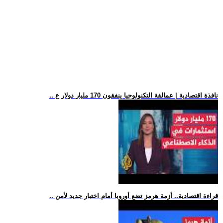
.. نافذة اقتصادية | عمالقة التكنولوجيا ينفقون 170 مليار دولار ع
.. قراءة اقتصادية.. أزمة هرمز تضع أوروبا أمام اختبار جديد لأمن