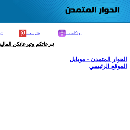
بودكاست
بنترست
تي
تبرعاتكم وتبرعاتكن المال
الحوار المتمدن - موبايل
الموقع الرئيسي