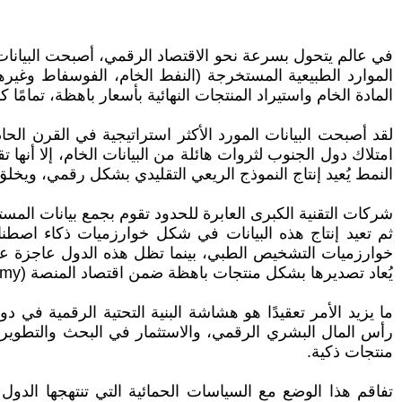
في عالم يتحول بسرعة نحو الاقتصاد الرقمي، أصبحت البيانات 
الموارد الطبيعية المستخرجة (النفط الخام، الفوسفاط وغيرها
المادة الخام واستيراد المنتجات النهائية بأسعار باهظة، تمامً
لقد أصبحت البيانات المورد الأكثر استراتيجية في القرن الحا
امتلاك دول الجنوب لثروات هائلة من البيانات الخام، إلا أنها ت
النمط يُعيد إنتاج النموذج الريعي التقليدي بشكل رقمي، ويخلق نسخة جدي
شركات التقنية الكبرى العابرة للحدود تقوم بجمع بيانات المس
ثم تعيد إنتاج هذه البيانات في شكل خوارزميات ذكاء اصطن
خوارزميات التشخيص الطبي، بينما تظل هذه الدول عاجزة عن ب
يُعاد تصديرها بشكل منتجات باهظة ضمن اقتصاد المنصة (Platform Economy)، تمامًا كما كان الحال مع اقتصاد المزارع (Plantation Economy) في الحقبة الاستعمارية.
منتجات ذكية.