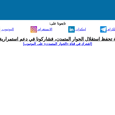
تابعونا على:
لكرام
لينكدإن
الانستغرام
اليوتيوب
ية تحفظ استقلال الحوار المتمدن، فشاركونا في دعم استمرارية 
[اشترك في قناة ‫«الحوار المتمدن» على اليوتيوب]