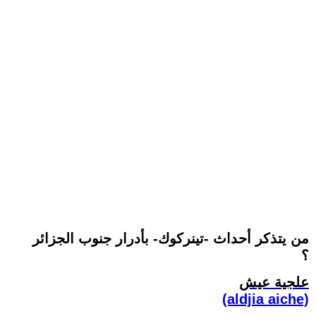
من يتذكر أحداث -تينركوك- بأدرار جنوب الجزائر
؟
علجية عيش
(aldjia aiche)