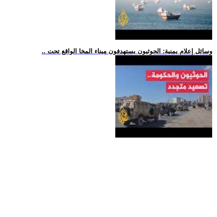
.. وسائل إعلام يمنية: الحوثيون يستهدفون ميناء المخا الواقع تحت