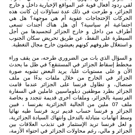
لقي ردود أفعال قوية عبر المواقع الإخبارية داخل و خارج
الجزائر، و طرحت في ذلك عدة تساؤلات إن كانت هذه
الحركات الإحتجاجات عفوية أم هي موجهة؟ هل هي
اجتماعية أم سياسية؟ أي هل هناك أجندات تسعى
أطراف من داخل و خارج الجزائر لتجسيدها من أجل
السيطرة على النفط، عن طريق تحريض سكان الجنوب
و استغلال ظروفهم كونهم يعيشون خارج مجال التغطية.
و السؤال الذي بات من الضروري طرحه، من يقف وراء
مخطط إسقاط الجزائر في المستنقع؟ في ظل ما يحدث
الأن و على مستويات عليا، يريد البعض تشويه صورة
الجزائر في الخارج من خلال ملفات بدءًا من ملف
صنصال، و تطاول فرنسا على الجزائر عندما قامت
الجزائر بطرد موظفين دبلوماسيين عاملين في السفارة
الفرنسية بالجزائر، وملفات أخرى قديمة تتجدد و بخاصة
ملف 07 ملين من الجالية الجزائرية بفرنسا ، فبين
الجزائر و فرنسا حساب قديم تريد فرنسا طيه نهائيا
وسط اتهامات متبادلة بالتدخل وانتهاك السيادة الجزائرية،
و لعل فرنسا تريد الإستثمار في تذبذب العلاقات بين
الجزائر و مالي، رغم محاولات الجزائر في احتواء الأزمة،