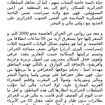
حياة بائسة خاصة الشباب منهم ، كما أن تجاهل السلطات
الجزائرية للسكان راجع إلى بعد المنطقة عن أعين
المسؤولين، فهي تتبع ولاية تمنراست ضمن الناحية
العسكرية السادسة في أقصى الجنوب الجزائري على
الحدود مع دولتي مالي و النيجر.
و تبعد تين زواتين عن الجزائر العاصمة بنحو 2000 كلم، و
السفر إليها جوا يستغرق أزيد من 05 ساعات انطلاقا من
العاصمة، و كما هو معلوم تشكل الولايات الجنوبية الثلاث
(تمنراست، إليزي، أدرار) حوالي نصف مساحة الجزائر،
وتتسم تركيبتها السكانية حسب التقارير بتعدد عرقي
ولغوي، فجل السكان ينحدرون من أصول بربرية وعربية
وأفريقية، بالإضافة إلى التوارق، و بالتالي فهذه المناطق
مهددة أمنيا ، بحكم موقعها الجغرافي و ما يربطها من
دول، فهي تطل جغرافيا على تونس وليبيا وجنوباً النيجر
ومالي وموريتانيا، وصولاً إلى المغرب وإقليم الصحراء
الغربية المتنازع عليه، لولا أحداث مالي لما حوّلت
السلطات الجزائرية أنظارها إلى هذه المناطق، و لعل ما
حدث اليوم إثر القصف الذي قامت به مالي قرب الجزائر
بطائرات بدون طيار و الذي خلف مقتل 20 من الأبرياء