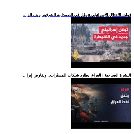
.. قوات الاحتلال الإسرائيلي تتوغل في الصمدانية الشرقية بريف الق
.. النشرة الصباحية | العراق يطارد شبكات المسيّرات.. ويفاوض إيرا