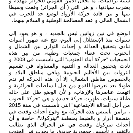
سببه تراكمات، ما يجعل الأمن القومي للجزائر مهددا، و
يضرب سيادتها ، و هي التي ( أي الجزائر) وقفت وسيطا
بينها و بين قادة حركة الأزواد لوضع حد للحرب في
الشمال المالي و عقد المصالحة الوطنية و السلام بينهما.
الوضع في تين زواتين ليس بالجديد ، و هو يعود إلى
سنوات منذ الإستقلال إلى اليوم، نتج عنه ظهور أصوات
تنادي بتحقيق العدالة و إحداث التوازن بين الشمال و
الجنوب تحت غطاء جمعيات وطنية، من بين هذه
الجمعيات "حركة أبناء الجنوب" التي تأسست في 2003 و
نادت بتحقيق العدالة و التنمية والمساواة في تقسيم
الثروات بين الأقاليم الجنوبية وباقي مناطق البلاد و
بالخصوص مناطق الشمال، إلا أن هذه الحركة لم تدم
طويلا بعد تعرضها للقمع من قبل السلطات الجزائرية و
اتهمت عناصرها بالإرهاب، و لأن الوضع ظل على حاله
طيلة سنوات، ظهرت حركة جديدة و هي "حركة الجنوب
من أجل العدالة الاجتماعية" التي تأسست في سنة 2015
، تزامن تأسيس هذه الحركة مع وقوع أحداث وقعت في
منطقة أدرار و بالضبط بمنطقة "تينركوك"، خاصة و أن
أحداث تينركوك وقعت في عز الحراك الذي يطالب
بالتغيير و تأسيس جمهورية جديدة، ما يحدث في الجنوب