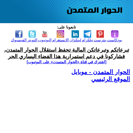
تابعونا على:
بودكاست
بنترست
تيلكرام
لينكدإن
الانستغرام
اليوتيوب
التويتر
الفيسبوك
تبرعاتكم وتبرعاتكن المالية تحفظ استقلال الحوار المتمدن،
فشاركونا في دعم استمرارية هذا الفضاء اليساري الحر
[اشترك في قناة ‫«الحوار المتمدن» على اليوتيوب]
الحوار المتمدن - موبايل
الموقع الرئيسي