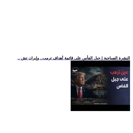
.. النشرة الصباحية | جبل الفأس على قائمة أهداف ترمب.. وإيران تش