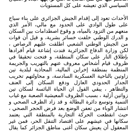
السياسي الذي تعيشه على كل المستويات
الأحداث تعود إلى إقدام الجيش الجزائري على بناء سياج
على طول الوادي على الحدود مع مالي، الأمر الذي
منعهم من التزود بالمياه، و وقوع اصطدامات بين السكان
و الدرك الوطني خلفت خسائر بشرية، و قيل أن قوات
من الجيش الوطني الشعبي اطلقت عليهم الرصاص ،
لكن وزارة الدفاع الجزائرية فندت إشاعة قيام أفرادها
بإطلاق النار على سكان المنطقة، و فتحت تحقيقا في
ظروف قيام أشخاص معروف عنهم بالتهريب والجريمة
المنظمة بمنطقة إخرابن المالية، المحاذية لبلدية تين
زاوتين بالناحية العسكرية السادسة، و محاولتهم تخريب
الجدار الحدودي العازل ودفع السكان إلى العنف
والتظاهر ، يبقي القول ان الحياة البائسة لسكان تين
زواتين أزلية ، بسبب الظروف المعيشية الصعبة مع غياب
التنمية وتوسع دائرة البطالة و قد زاد الظرف الصحي و
انتشار الوباء من تعفن الوضع بعد فرض الحجر الصحي ،
حيث انقطعت الحركة التجارية بالمنطقة التي يعتمد
سكانها في عيشهم على اقتصاد التنقل الحر، فمن غير
المعقول أن يعيش سكان أغنى مناطق الجزائر كما يقال