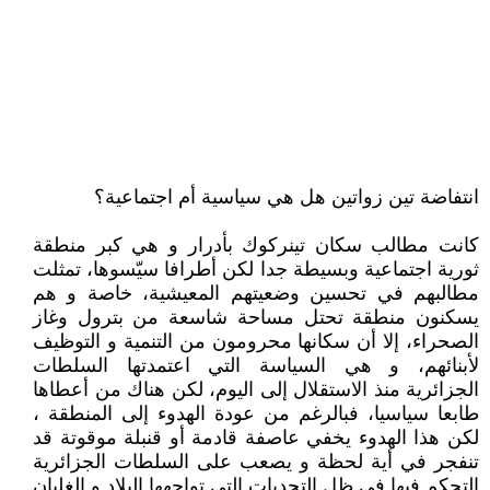
انتفاضة تين زواتين هل هي سياسية أم اجتماعية؟
كانت مطالب سكان تينركوك بأدرار و هي كبر منطقة
ثورية اجتماعية وبسيطة جدا لكن أطرافا سيّسوها، تمثلت
مطالبهم في تحسين وضعيتهم المعيشية، خاصة و هم
يسكنون منطقة تحتل مساحة شاسعة من بترول وغاز
الصحراء، إلا أن سكانها محرومون من التنمية و التوظيف
لأبنائهم، و هي السياسة التي اعتمدتها السلطات
الجزائرية منذ الاستقلال إلى اليوم، لكن هناك من أعطاها
طابعا سياسيا، فبالرغم من عودة الهدوء إلى المنطقة ،
لكن هذا الهدوء يخفي عاصفة قادمة أو قنبلة موقوتة قد
تنفجر في أية لحظة و يصعب على السلطات الجزائرية
التحكم فيها في ظل التحديات التي تواجهها البلاد و الغليان