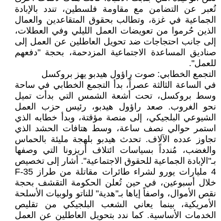
تُعبر عن التضامن مع مقاومة فلسطين، تندد بالإبادة
الجماعية في غزة، وتطالب بحقوق المتقاعدين والعمال
الذين حُرموا من تعويضات العمل الليلي وفي العطلات،
إلى جانب احتجاجات ضد تحويل العاطلين عن العمل إلى
صناديق المساعدة الاجتماعية المزدحمة، بحجة "دفعهم
للعمل".
التجمع الخطابي: صوت راؤول هيدبو يهز بروكسل
في الساعة الثالثة عصراً، بدأ التجمع الخطابي في ساحة
وسط بروكسل، تحت أشعة الشمس التي بدأت تميل
نحو الغروب. صعد راؤول هيدبو، رئيس حزب العمل
الشيوعي البلجيكي، إلى منصة مؤقتة، وبدأ خطابه الذي
استمر حوالي نصف ساعة، وسط هتافات الحشد الذي
تجاوز عدده الآلاف. تحدث هيدبو بلهجة مليئة بالحماس
والغضب، مُندداً بسياسات ائتلاف أريزونا التي وصفها
بـ"الإبادة الجماعية للحقوق الاجتماعية". أشار إلى تخصيص
4 مليارات يورو لشراء طائرات مقاتلة من طراز F-35
خلال أسبوعين، في حين تُعلن الحكومة التقشف بحجة
نقص الأموال، واصفاً إياها بـ"هدية" للناتو ولوبيات الأسلحة
الأمريكية، بينما يعاني الشعب البلجيكي من تقليص
الخدمات الأساسية. كما ندد بتحويل العاطلين عن العمل