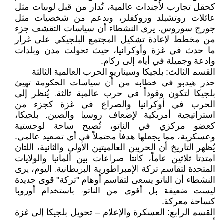
كحقل تجارب لأجندات عالمية، تُدار من قبل لوبيات مثل
عائلات روتشيلد وروكفلر، وبدعم من شخصيات مثل
جورج سوروس. يرى النشطاء أن سياسات التقشف جزء
من مخطط لإعادة تشكيل المجتمع البلجيكي على غرار
ما حدث في غزة وأوكرانيا، حيث تحولت مدن وبلدات
وادعة وجميلة في أيام إلى ركام.
القسم الثالث: بلجيكا وسيناريو الحرب العالمية الثالثة
حذر هيدبو في خطابه من أن سياسات الحكومة تهيئ
بلجيكا لتكون وقوداً في حرب عالمية ثالثة. يُنظر إلى
الحرب في أوكرانيا والصراع في غزة كجزء من
استراتيجية أمريكية لإضعاف روسيا والصين. بلجيكا،
كعضو مركزي في الناتو، تُصبح ساحة لوجستية
وعسكرية، مما يجعلها هدفاً محتملاً في أي تصعيد عالمي.
يُظهر التاريخ أن الحربين العالميتين الأولى والثانية، اللتان
امتدتا ثلاثين عاماً، كانتا صراعات بين ألمانيا والولايات
المتحدة لتقاسم تركة الإمبراطورية البريطانية. اليوم، يرى
النشطاء أن الناتو يسعى لتقاسم أوهام "تركة" قوى جديدة
ليست ضعيفة بل أقوى من الناتو، باستخدام أوروبا
كساحة معركة.
القسم الرابع: العسكرة والإعلام – تحويل بلجيكا إلى غزة