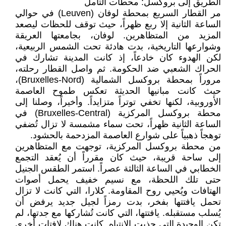
الطريق إلى بروكسل: محطات التأمل
مر القطار السريع بمحطة لوفان (Leuven) في حوالي
الساعة الثانية إلا ربع ظهراً، حيث توقف للحظات ليصعد
المزيد من المتظاهرين. لوفان، بجامعتها العريقة
وشوارعها التاريخية، بدت هادئة تحت الشمس الربيعية،
لكن الهدوء كان خادعاً، إذ كانت المدينة تشارك في
الحراك الشعبي ضد الحكومة. ثم واصل القطار رحلته،
مروراً بمحطة بروكسل الشمالية (Bruxelles-Nord)،
حيث كانت مبانيها الحديثة تعكس طموح العاصمة
الأوروبية، لكنها تخفي توتراً متزايداً. وأخيراً، وصلنا إلى
محطة بروكسل المركزية (Bruxelles-Central) في
الساعة الثانية ظهراً، تحت سماء مشمسة لا تزال تُضفي
توهجاً ذهبياً على شوارع العاصمة المزدحمة بالحشود.
من محطة بروكسل المركزية، توجهت مع المتظاهرين
إلى ساحة قريبة، حيث كان مقرراً أن يُعقد التجمع
الخطابي في الساعة الثالثة عصراً. استمر الطقس الجنيل
حتى تلك اللحظة، مع نسيم خفيف يحمل أصوات
الهتافات ويُحيي روح المقاومة. كلارا، التي كانت لا تزال
تحمل يافتتها بفخر، بدت رمزاً لجيل جديد يرفض أن
يُسلب مستقبله. يافتتها، التي كانت تُشاركها مع جدتها، لم
تكن الوحيدة التي جذبت الانتباه. كانت هناك لافتات أخرى