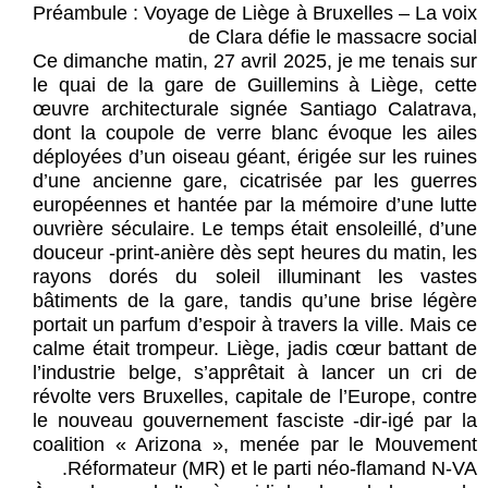
Préambule : Voyage de Liège à Bruxelles – La voix
de Clara défie le massacre social
Ce dimanche matin, 27 avril 2025, je me tenais sur
le quai de la gare de Guillemins à Liège, cette
œuvre architecturale signée Santiago Calatrava,
dont la coupole de verre blanc évoque les ailes
déployées d’un oiseau géant, érigée sur les ruines
d’une ancienne gare, cicatrisée par les guerres
européennes et hantée par la mémoire d’une lutte
ouvrière séculaire. Le temps était ensoleillé, d’une
douceur -print-anière dès sept heures du matin, les
rayons dorés du soleil illuminant les vastes
bâtiments de la gare, tandis qu’une brise légère
portait un parfum d’espoir à travers la ville. Mais ce
calme était trompeur. Liège, jadis cœur battant de
l’industrie belge, s’apprêtait à lancer un cri de
révolte vers Bruxelles, capitale de l’Europe, contre
le nouveau gouvernement fasciste -dir-igé par la
coalition « Arizona », menée par le Mouvement
Réformateur (MR) et le parti néo-flamand N-VA.