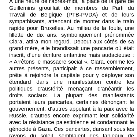
À une heure de l’après-midi, la place de la gare de
Guillemins grouillait de membres du Parti du
Travail de Belgique (PTB-PVDA) et de leurs
sympathisants, attendant de monter dans le train
rapide pour Bruxelles. Au milieu de la foule, une
fillette de dix ans, symboliquement prénommée
Clara, attira mon regard. Debout aux côtés de sa
grand-mère, elle brandissait une pancarte où était
inscrit, d’une écriture enfantine mais audacieuse :
« Arrêtons le massacre social ». Clara, comme les
autres présents, participait à ce rassemblement,
prête à rejoindre la capitale pour y déployer son
étendard dans une manifestation contre les
politiques d’austérité menaçant d’anéantir les
droits sociaux. La plupart des manifestants
portaient leurs pancartes, certaines dénonçant le
gouvernement, d’autres appelant à la paix avec la
Russie, d’autres encore exprimant leur solidarité
avec la résistance palestinienne et condamnant le
génocide à Gaza. Ces pancartes, dansant sous les
rayons du soleil, semblaient des tableaux de