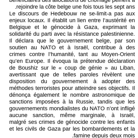
bénéficiaires des allocations de chômage peinent à
rejoindre la côte belge une fois tous les sept ans.
Le discours de Hedebouw ne se-limit-a pas aux
enjeux locaux. Il établit un lien entre l’austérité en
Belgique et le génocide à Gaza, exprimant la
solidarité du parti avec la résistance palestinienne.
Il déclara que le gouvernement belge, par son
soutien au NATO et à Israël, contribue à des
crimes contre l’humanité, tant au Moyen-Orient
qu’en Europe. Il évoqua la prétendue déclaration
de Boushiz sur le « coup de génie » au Liban,
avertissant que de telles paroles révèlent une
disposition du gouvernement à adopter des
méthodes terroristes pour atteindre ses objectifs. Il
dénonça également le nombre astronomique de
sanctions imposées à la Russie, tandis que les
gouvernements mondialistes du NATO n’ont infligé
aucune sanction, même marginale, à Israël,
malgré ses crimes de génocide contre les enfants
et les civils de Gaza par les bombardements et la
famine depuis deux mois.