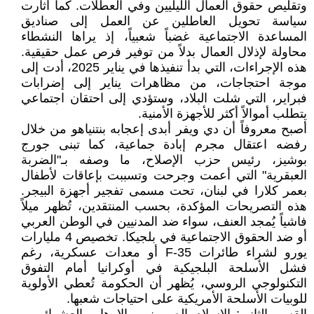
وتقليص حقوق العمال الليليين وفي العطلات. كما أثارت
سياسة تحويل العاطلين عن العمل إلى صناديق
المساعدة الاجتماعية غضباً شعبياً، إذ يراها النشطاء
محاولة لإذلال العمال بدلاً من توفير فرص عمل حقيقية.
هذه الإجراءات، التي بدأ تنفيذها في يناير 2025، أدت إلى
موجة احتجاجات، من مظاهرات يناير إلى إضرابات
فبراير، التي شلت البلاد، وستؤدي إلى احتقان اجتماعي
يتطلب أموالاً أكثر للأجهزة الأمنية.
أصبح معروفاً أن دي ويفر أبدى إعجابه بنتنياهو من خلال
رفضه اعتقال مجرم إبادة جماعية، كما تبنى جورج
بوشيز، رئيس حزب الإصلاح، ما وصفه بـ"الضربة
العبقرية" التي أعمت وجرحت وتسببت بإعاقات لأطفال
بعمر كلارا في لبنان، تحت مسمى تفجير أجهزة البيجر.
هذه التصريحات المؤكدة، بحسب المنتقدين، تُظهر ميلاً
فاشياً يُمجد العنف، سواء ضد المدنيين في الوطن العربي
أو ضد الحقوق الاجتماعية في بلجيكا. تخصيص 4 مليارات
يورو لشراء طائرات F-35 أو معدات عسكرية، رغم
فشل الأسلحة البلجيكية في أوكرانيا أمام التفوق
التكنولوجي الروسي، يُظهر أن الحكومة تُعطي الأولوية
للوبيات الأسلحة الأمريكية على احتياجات شعبها.