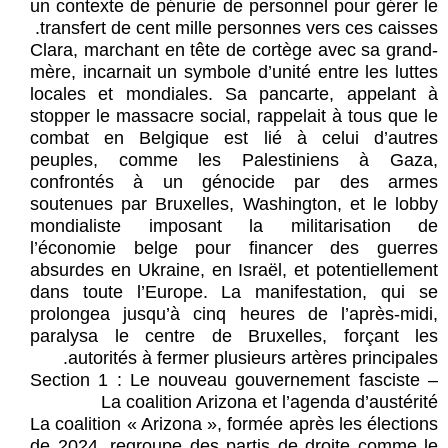
un contexte de pénurie de personnel pour gérer le
transfert de cent mille personnes vers ces caisses.
Clara, marchant en tête de cortège avec sa grand-
mère, incarnait un symbole d’unité entre les luttes
locales et mondiales. Sa pancarte, appelant à
stopper le massacre social, rappelait à tous que le
combat en Belgique est lié à celui d’autres
peuples, comme les Palestiniens à Gaza,
confrontés à un génocide par des armes
soutenues par Bruxelles, Washington, et le lobby
mondialiste imposant la militarisation de
l’économie belge pour financer des guerres
absurdes en Ukraine, en Israël, et potentiellement
dans toute l’Europe. La manifestation, qui se
prolongea jusqu’à cinq heures de l’après-midi,
paralysa le centre de Bruxelles, forçant les
autorités à fermer plusieurs artères principales.
Section 1 : Le nouveau gouvernement fasciste –
La coalition Arizona et l’agenda d’austérité
La coalition « Arizona », formée après les élections
de 2024, regroupe des partis de droite comme le