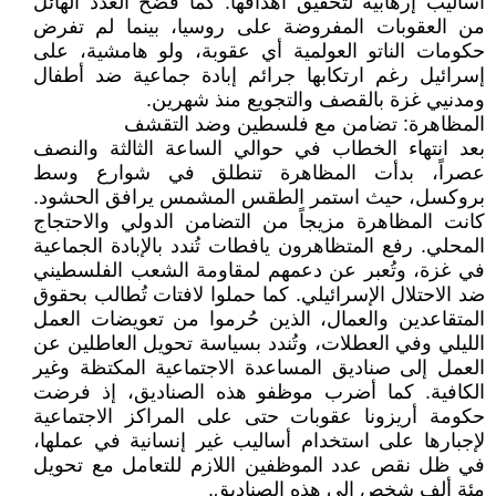
أساليب إرهابية لتحقيق أهدافها. كما فضح العدد الهائل
من العقوبات المفروضة على روسيا، بينما لم تفرض
حكومات الناتو العولمية أي عقوبة، ولو هامشية، على
إسرائيل رغم ارتكابها جرائم إبادة جماعية ضد أطفال
ومدنيي غزة بالقصف والتجويع منذ شهرين.
المظاهرة: تضامن مع فلسطين وضد التقشف
بعد انتهاء الخطاب في حوالي الساعة الثالثة والنصف
عصراً، بدأت المظاهرة تنطلق في شوارع وسط
بروكسل، حيث استمر الطقس المشمس يرافق الحشود.
كانت المظاهرة مزيجاً من التضامن الدولي والاحتجاج
المحلي. رفع المتظاهرون يافطات تُندد بالإبادة الجماعية
في غزة، وتُعبر عن دعمهم لمقاومة الشعب الفلسطيني
ضد الاحتلال الإسرائيلي. كما حملوا لافتات تُطالب بحقوق
المتقاعدين والعمال، الذين حُرموا من تعويضات العمل
الليلي وفي العطلات، وتُندد بسياسة تحويل العاطلين عن
العمل إلى صناديق المساعدة الاجتماعية المكتظة وغير
الكافية. كما أضرب موظفو هذه الصناديق، إذ فرضت
حكومة أريزونا عقوبات حتى على المراكز الاجتماعية
لإجبارها على استخدام أساليب غير إنسانية في عملها،
في ظل نقص عدد الموظفين اللازم للتعامل مع تحويل
مئة ألف شخص إلى هذه الصناديق.