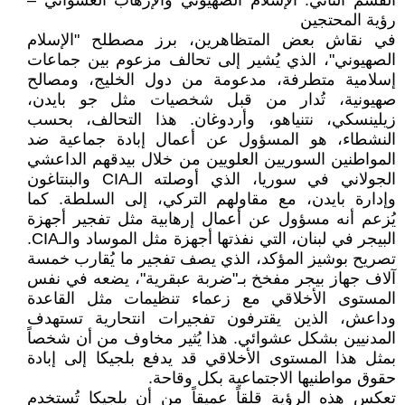
القسم الثاني: الإسلام الصهيوني والإرهاب العشوائي –
رؤية المحتجين
في نقاش بعض المتظاهرين، برز مصطلح "الإسلام
الصهيوني"، الذي يُشير إلى تحالف مزعوم بين جماعات
إسلامية متطرفة، مدعومة من دول الخليج، ومصالح
صهيونية، تُدار من قبل شخصيات مثل جو بايدن،
زيلينسكي، نتنياهو، وأردوغان. هذا التحالف، بحسب
النشطاء، هو المسؤول عن أعمال إبادة جماعية ضد
المواطنين السوريين العلويين من خلال بيدقهم الداعشي
الجولاني في سوريا، الذي أوصلته الـCIA والبنتاغون
وإدارة بايدن، مع مقاولهم التركي، إلى السلطة. كما
يُزعم أنه مسؤول عن أعمال إرهابية مثل تفجير أجهزة
البيجر في لبنان، التي نفذتها أجهزة مثل الموساد والـCIA.
تصريح بوشيز المؤكد، الذي يصف تفجير ما يُقارب خمسة
آلاف جهاز بيجر مفخخ بـ"ضربة عبقرية"، يضعه في نفس
المستوى الأخلاقي مع زعماء تنظيمات مثل القاعدة
وداعش، الذين يقترفون تفجيرات انتحارية تستهدف
المدنيين بشكل عشوائي. هذا يُثير مخاوف من أن شخصاً
بمثل هذا المستوى الأخلاقي قد يدفع بلجيكا إلى إبادة
حقوق مواطنيها الاجتماعية بكل وقاحة.
تعكس هذه الرؤية قلقاً عميقاً من أن بلجيكا تُستخدم