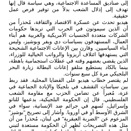
إلى صناديق المساعدة الاجتماعية، وهي سياسة قال إنها
تهدف إلى إذلال الشعب بدلاً من توفير فرص عمل
حقيقية.
هيدبو تحدث عن عسكرة الاقتصاد والثقافة، مُحذراً من
أن الذين سيموتون في الحرب التي تريدها حكومات
الشركات متعددة الجنسيات الأمريكية والغربية هم أبناء
العمال، المستهدفون بسياسات دي ويفر وبوشيز، وليس
أبناء السياسيين. وقارن بين الإعانات الاجتماعية الشحيحة
التي يستهدفها ائتلاف أريزونا والرواتب الخيالية للوزراء،
الذين يقضي بعضهم وقته في عطلات استجمامية باهظة،
بينما بالكاد يستطيع متلقو إعانات البطالة زيارة البحر
البلجيكي مرة كل سبع سنوات.
لم يقتصر خطاب هيدبو على القضايا المحلية. فقد ربط
بين سياسات التقشف في بلجيكا والإبادة الجماعية في
غزة، مُعبراً عن تضامن الحزب مع مقاومة الشعب
الفلسطيني. قال إن الحكومة البلجيكية، بدعمها للناتو
وإسرائيل، تُسهم في جرائم ضد الإنسانية، سواء في
الشرق الأوسط أو في أوروبا. وأشار إلى تصريح "بوشيز"
المزعوم عن "الضربة العبقرية" في لبنان، مُحذراً من أن
مثل هذه التصريحات تُظهر أن الحكومة مستعدة لتبني