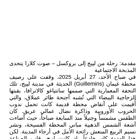
مقدمة: رحلة من لييج إلى بروكسل – صوت كلارا يتحدى
المذبحة الاجتماعية
في صباح الأحد، 27 أبريل 2025، وقفت على رصيف
محطة غيمان (Guillemins) الحديثة في مدينة لييج، تلك
التحفة المعمارية التي صممها سانتياغو كالاترافا، بقبتها
الزجاجية البيضاء التي تُشبه أجنحة طائر عملاق، والتي
أُقيمت على أنقاض محطة قديمة كانت تحمل ندوب
الحروب الأوروبية وذاكرة نضال عمالي عريق. كان
الطقس مشمساً وجنيلاً منذ السابعة صباحاً، حيث أضاءت
أشعة الشمس الذهبية مباني المحطة الفسيحة، ونشر
نسيم الربيع المنعش رائحة الأمل في أرجاء المدينة. لكن
هذا الهدوء كان خادعاً، إذ كانت لييج، قلب الصناعة