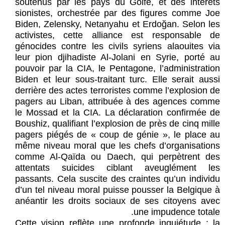
soutenus par les pays du Golfe, et des intérêts
sionistes, orchestrée par des figures comme Joe
Biden, Zelensky, Netanyahu et Erdoğan. Selon les
activistes, cette alliance est responsable de
génocides contre les civils syriens alaouites via
leur pion djihadiste Al-Jolani en Syrie, porté au
pouvoir par la CIA, le Pentagone, l’administration
Biden et leur sous-traitant turc. Elle serait aussi
derrière des actes terroristes comme l’explosion de
pagers au Liban, attribuée à des agences comme
le Mossad et la CIA. La déclaration confirmée de
Boushiz, qualifiant l’explosion de près de cinq mille
pagers piégés de « coup de génie », le place au
même niveau moral que les chefs d’organisations
comme Al-Qaïda ou Daech, qui perpètrent des
attentats suicides ciblant aveuglément les
passants. Cela suscite des craintes qu’un individu
d’un tel niveau moral puisse pousser la Belgique à
anéantir les droits sociaux de ses citoyens avec
une impudence totale.
Cette vision reflète une profonde inquiétude : la