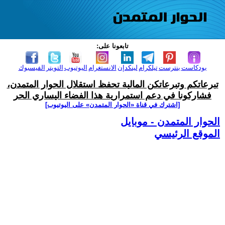
تابعونا على:
بودكاست
بنترست
تيلكرام
لينكدإن
الانستغرام
اليوتيوب
التويتر
الفيسبوك
تبرعاتكم وتبرعاتكن المالية تحفظ استقلال الحوار المتمدن،
فشاركونا في دعم استمرارية هذا الفضاء اليساري الحر
[اشترك في قناة ‫«الحوار المتمدن» على اليوتيوب]
الحوار المتمدن - موبايل
الموقع الرئيسي