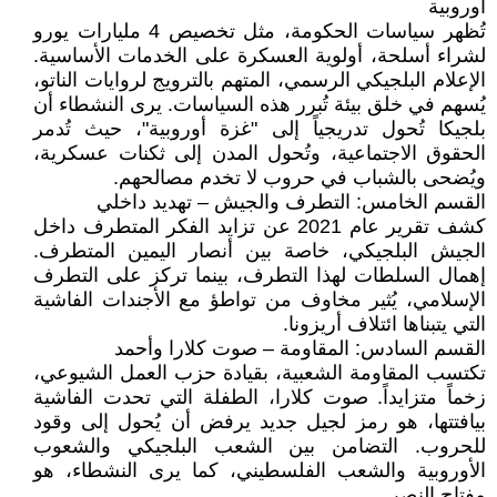
أوروبية
تُظهر سياسات الحكومة، مثل تخصيص 4 مليارات يورو
لشراء أسلحة، أولوية العسكرة على الخدمات الأساسية.
الإعلام البلجيكي الرسمي، المتهم بالترويج لروايات الناتو،
يُسهم في خلق بيئة تُبرر هذه السياسات. يرى النشطاء أن
بلجيكا تُحول تدريجياً إلى "غزة أوروبية"، حيث تُدمر
الحقوق الاجتماعية، وتُحول المدن إلى ثكنات عسكرية،
ويُضحى بالشباب في حروب لا تخدم مصالحهم.
القسم الخامس: التطرف والجيش – تهديد داخلي
كشف تقرير عام 2021 عن تزايد الفكر المتطرف داخل
الجيش البلجيكي، خاصة بين أنصار اليمين المتطرف.
إهمال السلطات لهذا التطرف، بينما تركز على التطرف
الإسلامي، يُثير مخاوف من تواطؤ مع الأجندات الفاشية
التي يتبناها ائتلاف أريزونا.
القسم السادس: المقاومة – صوت كلارا وأحمد
تكتسب المقاومة الشعبية، بقيادة حزب العمل الشيوعي،
زخماً متزايداً. صوت كلارا، الطفلة التي تحدت الفاشية
بيافتتها، هو رمز لجيل جديد يرفض أن يُحول إلى وقود
للحروب. التضامن بين الشعب البلجيكي والشعوب
الأوروبية والشعب الفلسطيني، كما يرى النشطاء، هو
مفتاح النصر.