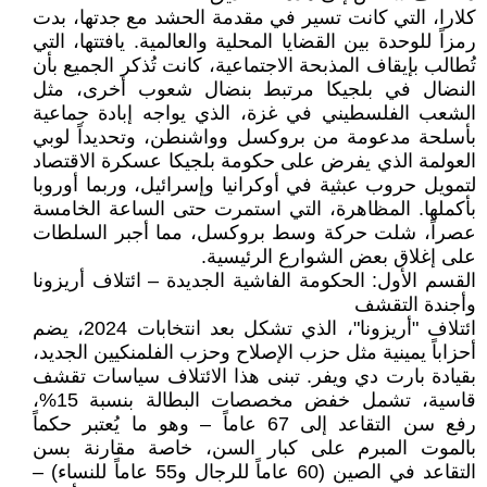
كلارا، التي كانت تسير في مقدمة الحشد مع جدتها، بدت
رمزاً للوحدة بين القضايا المحلية والعالمية. يافتتها، التي
تُطالب بإيقاف المذبحة الاجتماعية، كانت تُذكر الجميع بأن
النضال في بلجيكا مرتبط بنضال شعوب أخرى، مثل
الشعب الفلسطيني في غزة، الذي يواجه إبادة جماعية
بأسلحة مدعومة من بروكسل وواشنطن، وتحديداً لوبي
العولمة الذي يفرض على حكومة بلجيكا عسكرة الاقتصاد
لتمويل حروب عبثية في أوكرانيا وإسرائيل، وربما أوروبا
بأكملها. المظاهرة، التي استمرت حتى الساعة الخامسة
عصراً، شلت حركة وسط بروكسل، مما أجبر السلطات
على إغلاق بعض الشوارع الرئيسية.
القسم الأول: الحكومة الفاشية الجديدة – ائتلاف أريزونا
وأجندة التقشف
ائتلاف "أريزونا"، الذي تشكل بعد انتخابات 2024، يضم
أحزاباً يمينية مثل حزب الإصلاح وحزب الفلمنكيين الجديد،
بقيادة بارت دي ويفر. تبنى هذا الائتلاف سياسات تقشف
قاسية، تشمل خفض مخصصات البطالة بنسبة 15%،
رفع سن التقاعد إلى 67 عاماً – وهو ما يُعتبر حكماً
بالموت المبرم على كبار السن، خاصة مقارنة بسن
التقاعد في الصين (60 عاماً للرجال و55 عاماً للنساء) –