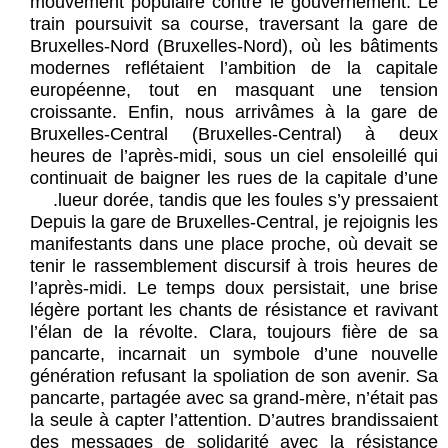
mouvement populaire contre le gouvernement. Le
train poursuivit sa course, traversant la gare de
Bruxelles-Nord (Bruxelles-Nord), où les bâtiments
modernes reflétaient l’ambition de la capitale
européenne, tout en masquant une tension
croissante. Enfin, nous arrivâmes à la gare de
Bruxelles-Central (Bruxelles-Central) à deux
heures de l’après-midi, sous un ciel ensoleillé qui
continuait de baigner les rues de la capitale d’une
lueur dorée, tandis que les foules s’y pressaient.
Depuis la gare de Bruxelles-Central, je rejoignis les
manifestants dans une place proche, où devait se
tenir le rassemblement discursif à trois heures de
l’après-midi. Le temps doux persistait, une brise
légère portant les chants de résistance et ravivant
l’élan de la révolte. Clara, toujours fière de sa
pancarte, incarnait un symbole d’une nouvelle
génération refusant la spoliation de son avenir. Sa
pancarte, partagée avec sa grand-mère, n’était pas
la seule à capter l’attention. D’autres brandissaient
des messages de solidarité avec la résistance