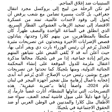
الستينيات ضد إغلاق المناجم.
لم تكن الرحلة من لييج إلى بروكسل مجرد انتقال
جغرافي، بل كانت مسيرة تضامن مع شعب يرفض أن
يُحول إلى وقود لأجندات عالمية، تمتد من عسكرة
الاقتصاد إلى تمجيد الإرهاب العشوائي. القطار السريع،
الذي انطلق في الساعة الواحدة والنصف ظهراً، كان
مكتظاً بالمتظاهرين، من بينهم كلارا وجدتها، يتبادلون
قصص الإضرابات الأخيرة ويتحدثون عن تصريحات مثيرة
للجدل يُزعم أن رئيس الوزراء بارت دي ويفر أدلى بها،
حيث أعلن أنه قد لا يُلقي القبض على نتنياهو، المتهم
بجرائم إبادة جماعية، إذا مر في بلجيكا، مخالفاً مذكرة
اعتقال ملزمة للدول الموقعة على إنشاء المحكمة
الجنائية الدولية، ومنها بلجيكا. كما تحدثوا عن تصريحات
جورج بوشيز، رئيس حزب الإصلاح، الذي يُزعم أنه أبدى
إعجابه بأعمال إرهابية مثل تفجير أجهزة البيجر في لبنان
عام 2024، واصفاً إياها بـ"ضربة عبقرية". هذه
التصريحات، التي تداولها النشطاء، أثارت غضباً عارماً، إذ
رأوا فيها دليلاً على ميول فاشية تُمجد العنف، سواء ضد
الأطفال مثل كلارا والمدنيين في الوطن العربي أو ضد
الحقوق الاجتماعية في بلجيكا.