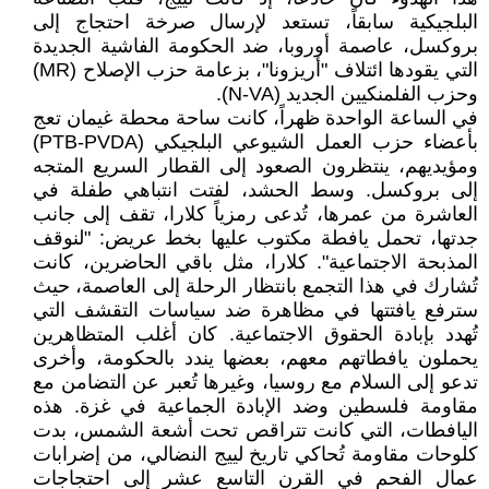
البلجيكية سابقاً، تستعد لإرسال صرخة احتجاج إلى
بروكسل، عاصمة أوروبا، ضد الحكومة الفاشية الجديدة
التي يقودها ائتلاف "أريزونا"، بزعامة حزب الإصلاح (MR)
وحزب الفلمنكيين الجديد (N-VA).
في الساعة الواحدة ظهراً، كانت ساحة محطة غيمان تعج
بأعضاء حزب العمل الشيوعي البلجيكي (PTB-PVDA)
ومؤيديهم، ينتظرون الصعود إلى القطار السريع المتجه
إلى بروكسل. وسط الحشد، لفتت انتباهي طفلة في
العاشرة من عمرها، تُدعى رمزياً كلارا، تقف إلى جانب
جدتها، تحمل يافطة مكتوب عليها بخط عريض: "لنوقف
المذبحة الاجتماعية". كلارا، مثل باقي الحاضرين، كانت
تُشارك في هذا التجمع بانتظار الرحلة إلى العاصمة، حيث
سترفع يافتتها في مظاهرة ضد سياسات التقشف التي
تُهدد بإبادة الحقوق الاجتماعية. كان أغلب المتظاهرين
يحملون يافطاتهم معهم، بعضها يندد بالحكومة، وأخرى
تدعو إلى السلام مع روسيا، وغيرها تُعبر عن التضامن مع
مقاومة فلسطين وضد الإبادة الجماعية في غزة. هذه
اليافطات، التي كانت تتراقص تحت أشعة الشمس، بدت
كلوحات مقاومة تُحاكي تاريخ لييج النضالي، من إضرابات
عمال الفحم في القرن التاسع عشر إلى احتجاجات