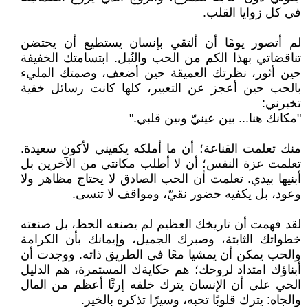
في كل زوايا القلب.
لم أتصور يومًا أن ألتقي بإنسان يستطيع أن يحتضن
تناقضاتي بهذا الكم من الحب والنُبل. ابتسامتك الخفيفة
حين أثور، نظرتك العميقة حين أضعف، وصمتك المليء
بالحب حين أعجز عن التعبير، كلها كانت رسائل خفية
تخبرني:
"مكانك هنا... بين عينيّ وبين قلبي."
منك تعلمت القناعة؛ أن ما أملكه يكفيني لأكون سعيدة.
تعلمت عزة النفس؛ أن لا أطلب مكانتي من الآخرين بل
أبنيها بيدي. تعلمت أن الحب الصادق لا يحتاج مظاهر ولا
وعود، بل يكفيه حضور نقيّ، ومواقف لا تنسى.
لقد فهمت أن تاريخك العظيم لم يصنعه الحظ، بل صنعته
خطواتك الثابتة، وصبرك الجميل، وإيمانك بأن الكرامة
والحب يمكن أن يمشيا معًا في الطريق ذاته. ووجدت أن
أبناؤك امتداد لروحك؛ هم حكايةك المستمرة، هم الدليل
الحي على أن الإنسان يترك خلفه إرثًا أعظم من المال
والجاه: يترك قلوبًا تحبه، وسيرًا تذكره بالخير.