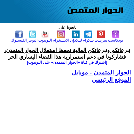
تابعونا على:
بودكاست
بنترست
تيلكرام
لينكدإن
الانستغرام
اليوتيوب
التويتر
الفيسبوك
تبرعاتكم وتبرعاتكن المالية تحفظ استقلال الحوار المتمدن،
فشاركونا في دعم استمرارية هذا الفضاء اليساري الحر
[اشترك في قناة ‫«الحوار المتمدن» على اليوتيوب]
الحوار المتمدن - موبايل
الموقع الرئيسي