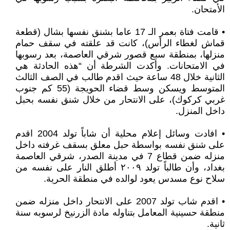
الأمتحان.
• قامت فتاة بعمر الـ 17 عاما بشنق نفسها بشال (قطعة
قماش لغطاء الرأس)، كانت قد علقته في سقف حمام
منزلها، بمنطقة سبع قصور شرقي العاصمة، بعد رسوبها
في الامتحانات. وأكدت الشرطة أن “هذه الحادثة هي
الثانية خلال 48 ساعة حيث اقدم طالب في الصف الثالث
المتوسط ويسكن وسط قضاء الحويجة (55 كم جنوب
غربي كركوك)، على الانتحار من خلال شنق نفسه بحبل
داخل المنزل.
• افادت وسائل إعلام محلية أن شاباً تولد 2004 اقدم
على شنق نفسه بواسطة حبل معلق بسقف غرفته داخل
منزله ضمن قطاع 7 في مدينة الصدر، شرقي العاصمة
بغداد، وأن طالباً تولد ٢٠٠٩ أطلق النار على نفسه من
سلاح نوع مسدس يعود لوالده في منطقة الحرية.
• اقدم شاب تولد 2007 على الانتحار داخل منزله ضمن
منطقة حسينية المعامل بتناوله مادة الزرنيخ لرسوبه سنة
ثانية.