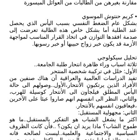
مقارنة بغيرهن من الطالبات من العوائل الميسورة
• كريم حنتوش الموسوي
بشكل عام الضغط النفسي بسبب اليأس الذي يحصل
عند الطلبة أما بشكل خاص هذه الطالبة تعرضت إلى
صدمة افقدها التوازن في اتخاذ القرار المناسب لمواجهة
الأزمة قد يكون خبر زواج حبيبها أو خبر رسوبها.
تحليل سيكولوجي
ثلاثة اسباب وراء ظاهرة انتحار طلبة الجامعة..
الأول: خلل في تركيبة شخصية المنتحر
تفيد الدراسات العالمية والعراقية أن هناك صنفين من
الأفراد الذين يرتكبون الأنتحار،الأول..وصولهم الى حالة
اليأس المطلق فيلجأون الى الأنتحار كوسيلة للهرب،
والثاني، النظر الى انفسهم انهم صاروا عبئا على الآخرين
،فيعاقبون انفسهم بالأنتحار.
الثاني: مجهولية المستقبل:
اكثر ما يشغل الشباب هو التفكير بالمستقبل..ما هو
طموح الشاب؟ ماذا يريد ان يكون؟ ..فأن كانت الظروف
السياسية والاجتماعية والعلمية..ليست لصالحه فانه