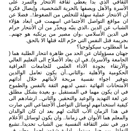
الثقافي الذي بدأ يعطي ثقافة الانتحار والتمرد على
الأسرة والأهل ويصفها بالحرية الشخصية، وإيصال فكرة
أن الانتحار عملية سهلة للتخلص من الضغوط!.. فضلا عن
ان مواقع التواصل الأجتماعي اسهمت في ابعاد هؤلاء
الشباب عن الدين ،الذي ينبّه ويحذّر من أن الأنتحار حرام
في الدين الأسلامي ،وان مصير من يرتكبه هو جهنم..
بجريمة قتل النفس التي حرّم الله قتلها الا بالحق.
ما المطلوب سيكولوجيا؟
جهتان مسؤولتان عن الحد من ظاهرة انتحار الطلبة هما (
الجامعة والأسرة)..في ان يعاد الأصلاح الى التعليم العالي
والأرتقاء بجودة الأداء العلمي للجامعات العراقية
الحكومية والأهلية ،والثاني..أن يكون تعامل الوالدين
بتوفير اجواء نفسية مريحة لأبنائهم خلال أدائهم
الأمتحانات النهائية ،تنمي لديهم الثقة بالنفس والطموح
في ان يكون مهما في المستقبل ،و بعيدة بشكل مطلق
عن لغة التهديد والوعيد والتحقير. والثاني.. ارشادهم الى
كيفية استخدامهم لوسائل التواصل الأجتماعي التي صارت
في هذا الزمان الأب الثالث لهم بعد ان كان الوالدان
والمعلم هما الأبوان في زماننا.. وان يكون لوسائل الأعلام
دور في نشر الثقافة النفسية بين الشباب تحديدا..تشيع
التفاؤل بين جيل سيتولى ادارة شؤون اجمل وطن في