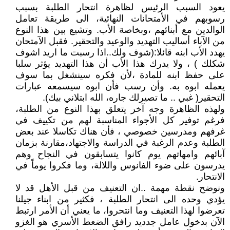
يعود السبب الرئيس لظاهرة انتحار الطلبة بسبب
رسوبهم في الأمتحانات النهائية، الى طريقة تعامل
الوالدين مع أبنائهم ،وبخاصة الأب. وتشيع بين هذا النوع
من الآباء أساليب التهديد والوعيد والتحقير. فقبل الآمتحان
يهدد الأب ابنه قائلا:(شوف ولك..اذا رسبت ما اريد اشوف
شكلك ) ، ولا يدرك هذا الأب أن هذا التهديد يؤثر سلبا
على حفظ ابنه للمادة ،لأن فكره سينشغل بما سوف
يعمله ابوه به. وأن رسب فأن ابوه سيسمعه عبارات
التحقير( غبي .. ما تصيرلك جاره، الله ابتلاني بيك).
ولهذه الظاهرة وجه آخر يتعلق بهذا النوع من الطلبة،
فرغم توفير كل الأجواء المناسبة لهم من تكييف في
غرفهم ومدرسين خصوصي ، فأن هناك تكاسلا عند بعض
الطلبة وعدم الرغبة في الدراسة والاجتهاد،مقارنة بزمان
آبائهم وامهاتهم يوم كانوا يتسابقون في النجاح وهم
يدرسون على ضوء الفانوس واللالة، وما فكروا يوماً في
الانتحار.
ونوضح نقطة مهمة ..ان التعنيف من قبل الأهل قد لا
يؤدي وحده الى انتحار الطلبة ، فكثير من ابناء جيلنا
تعرضوا لهذا التعنيف وما انتحروا، ما يعني أن الأمر ارتبط
الآن بدخول عامل جدديد رافق الضعط الأسري هو الغزو