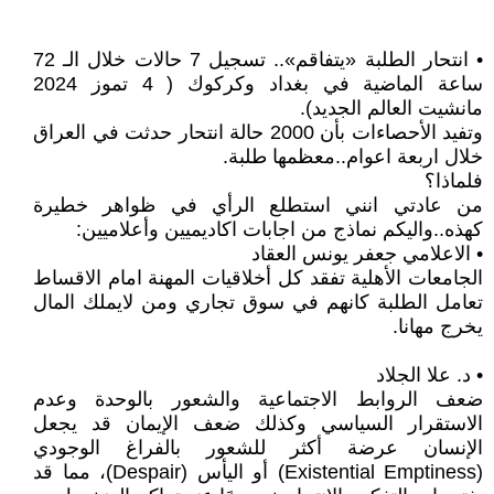
• انتحار الطلبة «يتفاقم».. تسجيل 7 حالات خلال الـ 72
ساعة الماضية في بغداد وكركوك ( 4 تموز 2024
مانشيت العالم الجديد).
وتفيد الأحصاءات بأن 2000 حالة انتحار حدثت في العراق
خلال اربعة اعوام..معظمها طلبة.
فلماذا؟
من عادتي انني استطلع الرأي في ظواهر خطيرة
كهذه..واليكم نماذج من اجابات اكاديميين وأعلاميين:
• الاعلامي جعفر يونس العقاد
الجامعات الأهلية تفقد كل أخلاقيات المهنة امام الاقساط
تعامل الطلبة كانهم في سوق تجاري ومن لايملك المال
يخرج مهانا.
• د. علا الجلاد
ضعف الروابط الاجتماعية والشعور بالوحدة وعدم
الاستقرار السياسي وكذلك ضعف الإيمان قد يجعل
الإنسان عرضة أكثر للشعور بالفراغ الوجودي
(Existential Emptiness) أو اليأس (Despair)، مما قد