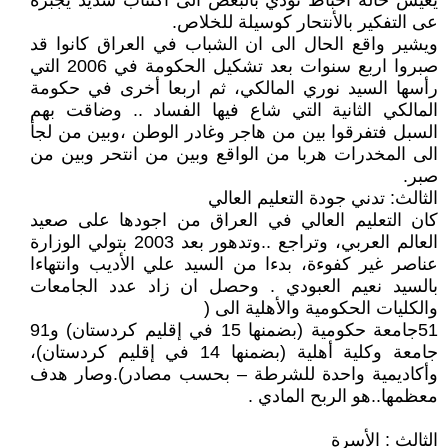
يعيش حالة احباط تؤدي بالبعض الى اكتئاب شديد يجبره
عى التفكير بالأنتحار كوسيلة للخلاص.
ويشير واقع الحال الى ان الشباب في العراق كانوا قد
صبروا اربع سنوات بعد تشكيل الحكومة في 2006 التي
رأسها السيد نوري المالكي، ثم اربعا أخرى في حكومة
المالكي الثانية التي شاع فيها الفساد .. وضاقت بهم
السبل فتفرقوا بين من هاجر وغادر الوطن ،وبين من لجأ
الى المخدرات هربا من الواقع وبين من انتحر وبين من
صبر.
الثالث: تدني جودة التعليم العالي
كان التعليم العالي في العراق من اجودها على صعيد
العالم العربي، وتراجع ..وتدهور بعد 2003 بتولي الوزارة
عناصر غير كفوءة، بدءا من السيد علي الأديب وانتهاءا
بالسيد نعيم العبودي . وحصل ان زاد عدد الجامعات
والكليات الحكومية والأهلية الى (
51جامعة حكومية (بضمنها 15 في إقليم كردستان) و91
جامعة وكلية أهلية (بضمنها 14 في إقليم كردستان)،
وأكاديمية واحدة للشرطة – بحسب مصادر).وصار هدف
معظمها..هو الربح المادي .
الثالث : الأسرة