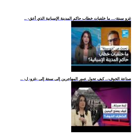
.. -غزو سبتة-... ما خلفيات خطاب حاكم المدينة الإسبانية الذي أعق
.. -صناعة الخوف-.. كيف تحول عبور المهاجرين إلى سبتة إلى -غزو- ل