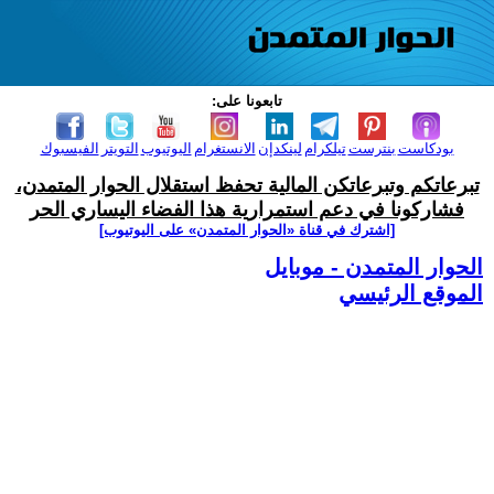
تابعونا على:
بودكاست
بنترست
تيلكرام
لينكدإن
الانستغرام
اليوتيوب
التويتر
الفيسبوك
تبرعاتكم وتبرعاتكن المالية تحفظ استقلال الحوار المتمدن،
فشاركونا في دعم استمرارية هذا الفضاء اليساري الحر
[اشترك في قناة ‫«الحوار المتمدن» على اليوتيوب]
الحوار المتمدن - موبايل
الموقع الرئيسي