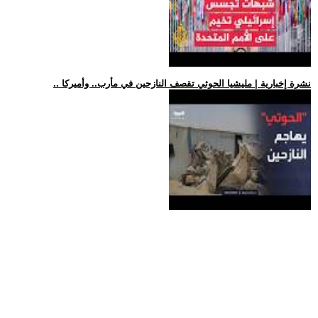
.. نشرة إخبارية | مليشيا الحوثي تقصف النازحين في مأرب.. وأميركا