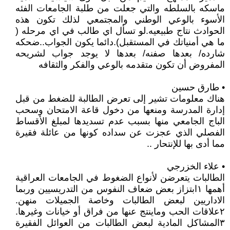
ماسكه بالسلطه والتي جعلت من طلبة الجامعات الفئه
الأسوء بالوعي الوطني والمجتمعي لذلك تكون هذه
الحوادث نتاج طبيعيه.لو تسأل اي طالب في اي مرحله (
ما هي أمنياتك في المستقبل).دائما يكون الجواب..ضحكه
شارده/ بعدها صفنه/ بعدها لا يوجد جواب لشريحه
المفروض أن تكون متقدمه بالوعي والفكر والثقافه
• طارق حسين
هناك معلومات تشير إلى تعرض الطالبة للضغط من قبل
إدارة المدرسة ومنعها من دخول قاعة الامتحان وسحب
الباج الجامعي منها بسبب عدم تسديدها لمبلغ الأقساط
الفصلي الذي عجزت عن سداده كونها من عائلة فقيرة
مما أدى بها للإنتحار ..
• علاء الخزرجي
الطالبات يتعرضن لأنواع الضغوط في الجامعات العراقية
أهمها ١ابتزاز بعض ضعاف النفوس من التدريسيين وربما
الاداريين لبعض الطالبات وخاصة الجميلات منهن.
٢علاقات الحب وماينتج عنها من فراق أو خيانات وغيرها.
٣المشاكل المادية لبعض الطالبات من العوائل الفقيرة