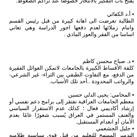
يفتح باب التفكير بالانتحار خصوصًا عند تراكم الضغوط.
• أ.د الكفائي
الطالبة تعرضت الى اهانة كبيرة من قبل رئيس القسم
وامام زملائها لعدم دفعها اجور الدراسة وهي تعاني
اساسا من الفقر والعوز المادي .
• د. صباح محسن كاظم
كلفة الأقساط الكبيرة بالجامعات لاتمكن العوائل الفقيرة
من الدفع، مع التفاوت الطبقي بين الثراء- غير الشرعي-
والرواتب المحدودة ..أحد تلك الأسباب.
• المحامي: يحيى الدلي حسين
معظم الجامعات العراقية تفتقر إلى برامج دعم نفسي أو
إرشاد أكاديمي فعال ؛ كذلك عدم الاستقرار السياسي
والعنف المستمر في العراق يُسبب شعورًا عامًا بعدم
الأمان أو انعدام المستقبل.
• جليل الجشعمي
التدمير الممنهج للتعليم من قبل قوى سياسيه ظلاميه