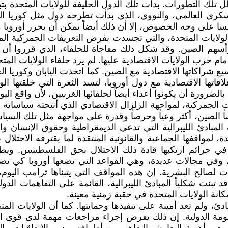
ظل تلك التطورات. بدأت تلك الدول الحليفة للولايات المتحدة 
كري العالمي، والنووي، الذي بدأت تطرحه دول مثل كوريا الج
نسا على وجه الخصوص، إلا أن ذلك أيضاً يمكن أن يحرر أوروبا 
لايات المتحدة، والتي تجسدت بفرض التعريفات الجمركية المث
 رأسهم الصين. وقد شكل ذلك مفاجأة للحلفاء، الذي قرروا أن 
حرب الولايات الاقتصادية عليها. لم يرد حلفاء الولايات المتحد
 شراكاتها الاقتصادية مع الصين. كما اتخذت اليابان وكوريا ا
تها الاقتصادية مع دول أوروبا، لتسد الثغرة التي خلقتها ا
بالضرورة أن يكونوا أعداء أيضاً لحلفائها الغربيين، لأن واقع الي
ت الجمركية، لمواجهة الزلزال الاقتصادي الذي أنتجته سياساته وق
صاً الصين، أكثر وعياً وحرصاً وقدرة على مواجهة مثل تلك الس
لمبادئ الليبرالية التي تدعي الديمقراطية وحقوق الإنسان و
، لمواقفها الجماعية والقانونية المنتقدة لما يقترفه الاحتل
في جرائم ارتكبها قادة ذلك الاحتلال بحق الفلسطينيين. ويطا
، وفي مجالات عديدة، وهي القواعد التي تضعها أوروبا كي تض
ح البشرية. إن هذه المواقف التي يتبناها ترامب اليوم، بال
تبنت شكلياً المبادئ الليبرالية، القائمة على التفاهمات الدو
انة الولايات المتحدة في حقبة زمنية معينة.
بادئ، ولم تعد أمينة على تنفيذها وحمايتها. كما أن الولايات ال
ة الدولية. إن ذلك يفرض إجراء مراجعات مهمة لدى قوى العا