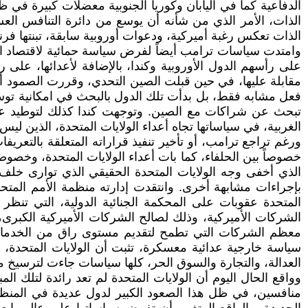
الدفاعية كما في اليابان وكوريا الجنوبية معضلات كبيرة في 
الذات، الأمر الذي من شأنه أن يوسع من دائرة التنافس العس
الذات تعكس رغبة أميركية، ودعوات أوروبية سابقة، تبنتها فر
وامتدت سياسات ترامب أيضاً لفرض سياسة حمائية لاقتصاد الو
على رأسهم الدول الأوروبية وكندا، بالإضافة لأعدائها، على
مقابلة عليها، في حين قبلت الصين التحدي، وقررت الصمود أمام 
فعل مشابه فقط، بل بدأت تلك الدول بالبحث في امكانية توسيع
تبحث عن شراكات مع الصين. وتوجهت كندا كذلك لتوطيد علاقا
الغربية، في سياساتها تجاه أعداء الولايات المتحدة، الذين ليس 
ورغم تراجع ترامب، أو تأخير تنفيذ قراراته المتعلقة بالتعريفا
خصوصاً بين الحلفاء، كما بات أعداء الولايات المتحدة، وخصو
الذي أخفى وجه الولايات المتحدة الحقيقي الذي توارى خلف ا
بإجراءات مشابهة أخرى. وانتقدت إدارته منظمة الأمم المتحدة
المتحدة عقوبات على المحكمة الجنائية الدولية، التي تنظر 
الشركات الأميركية، وذلك لصالح الشركات الأميركية الكبرى
معظم الشركات التي تطمح لتقديم مستوى راق من الخدمات لصال
سياسة خارجية عدائية معسكرة، تثبت أن الولايات المتحدة، قد 
العدالة، والتجارة والسوق الحر، كلها سياسات جاءت لترسيخ مك
وواقع الحال اليوم أن الولايات المتحدة لم تعد رائدة لتلك الم
منافسين، في ظل هذا الصعود الكبير لدول عديدة في المنظوم