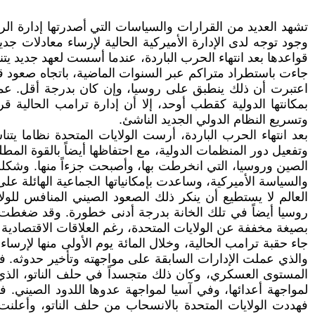
تشهد العديد من القرارات والسياسات التي أصدرتها إدارة الر
وجود توجه لدى الإدارة الأميركية الحالية لإرساء معادلات جد
قواعدها بعد انتهاء الحرب الباردة، عندما أسست لعهد جديد يت
جاءت باستطراد متراكم عبر السنوات الماضية، باتجاه صعود ق
اعتبرت أن ذلك ينطبق على روسيا، وإن كان بدرجة أقل. عملت 
بمكانتها الدولية كقطب أوحد، إلا أن إدارة ترامب الحالية 
وتسريع النظام الدولي الجديد الناشئ.
بعد انتهاء الحرب الباردة، أرست الولايات المتحدة نظاما يتن
وتفعيل دور المنظمات الدولية، مع احتفاظها أيضاً بالقوة المط
الصين وروسيا، التي انخرطت بها، وأصبحت جزءاً منها. وشكلت ال
والسياسة الأميركية، وساعدت بإمكانياتها الجماعية الهائلة ع
العالم لا يستطيع أن ينكر ذلك الصعود الصيني المنافس للولاي
روسيا أيضاً في تلك الخانة بدرجة أدنى خطورة. وقد ضغطت ال
بصيغة مخففة عن الولايات المتحدة، رغم العلاقات الاقتصادية 
جاء حقبة ترامب الحالية، وخلال المائة يوم الأولى منها لإرسا
والذي عملت الإدارات السابقة على مواجهته وتأخير حدوثه. فك
المستوى العسكري، وكان ذلك متجسداً في حلف الناتو، الذي 
لمواجهة أعدائها، وفي آسيا لمواجهة عدوها اللدود الصيني. 
فهددت الولايات المتحدة بالانسحاب من حلف الناتو، وأعلنت