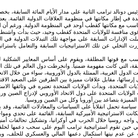
ئيس دونالد ترامب الثانية على مدار الأيام المائة السابقة، 
يدة في إطار مكانتها في منظومة العلاقات الدولية القائمة. يع
ناسب مع مكانتها كقطب أوحد في المنظومة الدولية. ورغم أن الت
وى منافسة للولايات المتحدة كقطب وحيد، حيث بدأت واشنطن ت
الإدارات السابقة على مواجهة تلك التبدلات الدولية في الن
قررت التخلي عن تلك الاستراتيجيات السابقة والتعامل باسترا
اسب مع قوتها المطلقة، ويقوم على أساس المعايير الشكلية للن
لقة، التي كانت مفهومة ضمنياً. وانخرطت دول العالم في تلك الم
دول الغربية، الممثلة بالدول الأوروبية، سواء من خلال الاتحا
لى إرسائها، مقابل علاقات مميزة بين الطرفين على الصعيد الاق
ات المتحدة، وبدأت الولايات المتحدة تعتبره في وثائقها الاس
ولايات المتحدة على دول الاتحاد الأوروبي لإدراج الصين ورو
المميزة بتصاعد بين أوروبا وكل من الصين وروسيا.
ء سياسة تحمل انقلاباً على السياسات والمعادلات القائمة، وقد
انت الاستراتيجية الأميركية السابقة، القائمة على تحدي وموا
واجه روسيا خلال الحرب في أوكرانيا، وتشكيل تحالفات أمنية
في حين تقوم استراتيجية ترامب اليوم على سحب دعمها لحلفائ
 عن عدم نيتها استكمال دعمها المالي والعسكري للحلف، ويو