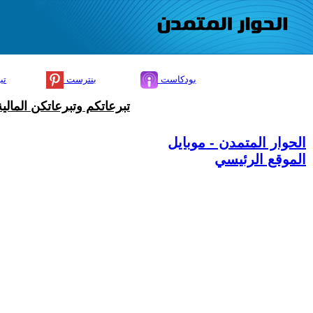
بودكاست
بنترست
تي
تبرعاتكم وتبرعاتكن المال
الحوار المتمدن - موبايل
الموقع الرئيسي