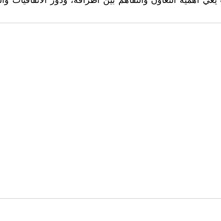
عي أهمية التعاون والتفاهم بين أطرافه، ودور الاتفاقيات وال