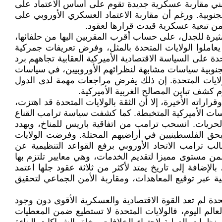
بتبني مقاربة عسكرية جديدة تقوم على أساس الاعتماد على
نوبية. ورغم أن مقاربة الاعتماد العسكري الأوروبي على
من تبعية عسكرية قيدت قرارها لعقود.
يرة للجدل، على حساب أقرب المقربين اليها من حلفائها،
يعاملوا الولايات المتحدة بالمثل، وفرض تعريفات جمركية
ة على السياسة الاقتصادية الأميركية العقابية تجاههم برد
لجنوبية سياسات مشابهة لنظرائهم الأوروبيين، في سياسات
لولايات المتحدة. إن ذلك يفرض مراجعات مهمة لدى الدول
وم كشف تباين المصالح الغربية الأميركية.
راراته الأخيرة، إلا أن الثقة بالولايات المتحدة قد اهتزت،
ياسات الأميركية المتخبطة. كما كشفت سياسة ترامب القناع
الحريات. انسحب ترامب من اتفاقية باريس للمناخ، ويهدد
ال بحق الفلسطينيين في أراضيهم المحتلة. وفرضت الولايات
لب ترامب الاتحاد الأوروبي برفع القواعد التنظيمية عن
من مستوى مميزا لتقديم الخدمات، وهي معايير تلتزم بها
إضافة إلى تاريخ يمتد لأكثر من ثلاثة عقود جلها اعتمد
لية عبر توقيع المعاهدات، ومقاربة الأمن الجماعي لتحقيق
متحدة لم تعد القوة الاقتصادية والعسكرية الأقوى دون وجود
لم اليوم، فالولايات المتحدة لا تستطيع ضمن المعطيات