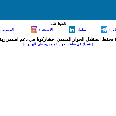
تابعونا على:
لكرام
لينكدإن
الانستغرام
اليوتيوب
ية تحفظ استقلال الحوار المتمدن، فشاركونا في دعم استمرارية 
[اشترك في قناة ‫«الحوار المتمدن» على اليوتيوب]