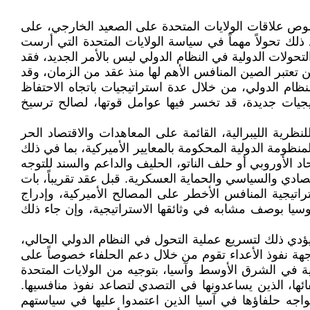
بخصوص علاقات الولايات المتحدة على الصعيد الخارجي، على
د ذلك تحولاً مهماً في سياسة الولايات المتحدة التي أرست
حولات الدولية في النظام الدولي ليس بالأمر الجديد، فقد
عتبر الصين المنافس الأهم لها منذ عقد من الزمان، وقد
ظام الدولي، من خلال عدة استراتيجيات باتجاه الاحتفاظ
تيجيات جديدة، قد تخسر فيها عوامل قوتها، لصالح ترسيخ
ظرية الليبرالية، القائمة على المعاهدات والاقتصاد الحر
نظومة الدولية المحكومة بالمعايير الأميركية، بما في ذلك
د الأوروبي أو حلف الناتو، الحليف والداعم والسند للتوجه
تصادي والسياسي والحماية العسكرية. قبل عقد تقريباً، بات
تراتيجية المنافس الأخطر على المصالح الأميركية، وإدراج
سيا بوصف مشابه في وثائقها الاستراتيجية، وإن جاء ذلك
 يؤدي ذلك لتسريع عملية التحول في النظام الدولي الحالي،
جهة نفوذ الأعداء تقوم من خلال دعم الحلفاء خصوصاً على
 في الشرق الأوسط وآسيا، بتوجيه من الولايات المتحدة
ها، الذين يساعدونها في التصدي لتصاعد نفوذ منافسيها.
اجه حلفاؤها في آسيا الذين اعتمدوا عليها في سياستهم