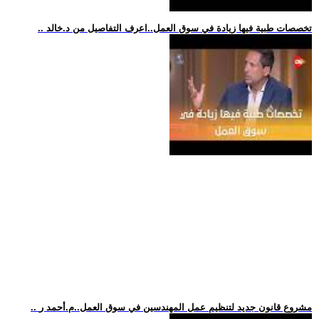
.. تخصصات طبية فيها زيادة في سوق العمل..اعرف التفاصيل من د.خالد
.. مشروع قانون جديد لتنظيم عمل المهندسين في سوق العمل..م.أحمد ر