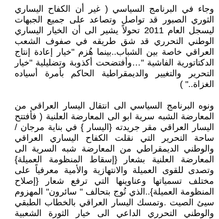
وجاء في البرنامج السياسي ( غير أن الكفاح اليساري
الثوري الصبور قد تواصل وتصاعد على جميع الجبهات
ليسجل العام 2011 تحولاً يشير الى أن الخيار اليساري
الوطني التحرري قد شق طريقه في صفوف الشعب
العراقي خاصة بين الشباب..بينما هُزم "خيار إعادة إنتاج
الدكتاتورية الفاشية "…وأفتضحت أكذوبة وتضليلية "خيار
التحرير والتغيير والديمقراطية الحاكم بأمرة أسياده
الغزاة.." )
ونوه البرنامج السياسي الى انتقال اليسار العراقي من
المعارضة الشبه سرية ابو الى المعارضة العلنية ( فأفتتح
اليسار العراقي مقر جريدته {اليسار } في بناية مرجان /
ساحة التحرير التي نقلت الكفاح اليساري العراقي
والوطني الديمقراطي من المعارضة شبه السرية الى
المعارضة العلنية بشعار {إسقاط المنظومة العميلة}
وتصدى للقوى العميلة والانتهازية والأمية معرفياً على
مختلف تسمياتها وعناوينها التي ترفع شعار {إصلاح
المنظومة العميلة}..الذي تُوج بتحالف " سائرون" المهزوم
سيئ الصيت .وتمسك اليسار العراقي بالخطاب الطبقي
والوطني التحرري الداعي الى خيار الثورة الشعبية