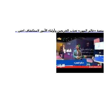
.. منصة «عالم المهن» تجذب الخريجين وأولياء الأمور لاستكشاف احتي