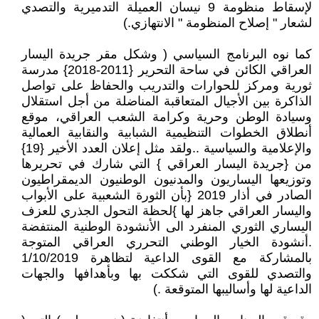
لإسقاط منظومة 9 نيسان العميلة التدميرية والتصدي
لشعار " إصلاح المنظومة " الانتهازي.)
كما نوه البرنامج السياسي ( وشكل مقر جريدة اليسار
العراقي الكائن في ساحة التحرير {2011-2018} مدرسة
ثورية ومركز للحوارات والتدريب والحفاظ على تواصل
الذاكرة بين الأجيال المتعاقبة المناضلة من أجل استقلال
وسيادة الوطن وحرية وكرامة الشعب العراقي، موقع
أنطلاق الخطوات التنظيمية الشبابية والنقابية العمالية
والإعلامية والسياسية ..ولقد مثل إعلان العدد الأخير {19}
من {جريدة اليسار العراقي } التي شارك في تحريرها
وتوزيعها اليساريون والمدنيون الوطنيون الديمقراطيون
الصادر في أذار 2019 {بأن الثورة الشعبية على الأبواب
واليسار العراقي جاهز لها }لحظة التحول الجذري للعزف
اليساري الثوري المنفرد الى الأنشودة الوطنية المنتفضة
.أنشودة الخيار الوطني التحرري العراقي المتوجة
بالمشاركة مع القوى الداعية لتظاهرة 1/10/2019
والتصدي للقوى التي شككت بها وبأهدافها والجهات
الداعية لها وأساليبها المتوقعة .)