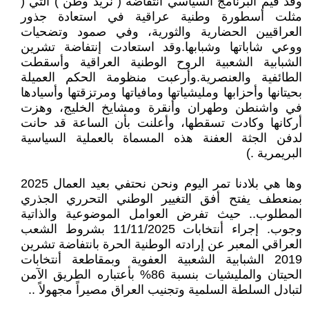
وقد قيم البرنامج السياسي أنتفاضة ( نريد وطن ) التي (
مثلت أسطورة وطنية عراقية في استعادة جذور
العراقيين الحضارية والثورية، وفي صمود وتضحيات
ووعي شاباتها وشبابها.وقد استعادت إنتفاضة تشرين
الشبابية الشعبية الروح الوطنية العراقية وأسقطت
الطائفية والعنصرية. وأرعبت منظومة الحكم العميلة
بحيتانها وأحزابها ومليشياتها ومافياتها ومرتزقتها وأسيادها
في واشنطن وطهران وأنقرة ومشايخ الخليج، وهزت
أركانها وكادت تسقطها، وأعلنت بأن الساعة قد حانت
لدفن الجثة العفنة هذه المسماة بالعملية السياسية
البريمرية .)
وها هي بلادنا تمر اليوم ونحن نحتفي بعيد العمال 2025
بمنعطف يفتح أفق التغيير الوطني التحرري الجذري
المطلوب.. حيث تفرض العوامل الموضوعية والذاتية
وجوب. إجراء أنتخابات 11/11/2025 بشروط الشعب
العراقي المعبر عن إرادته الوطنية الحرة بانتفاضة تشرين
2019 الشبابية الشعبية العفوية وبمقاطعة أنتخابات
الحيتان والمليشيات بنسبة 86% بأعتباره الطريق الآمن
لتبادل السلطة السلمية وتجنيب العراق مصيراً مجهولاً ..