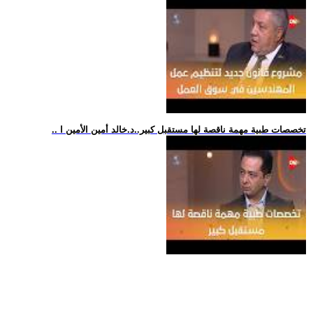
.. تخصصات طبية مهمة ناقصة لها مستقبل كبير..د.خالد أمين الأمين ا