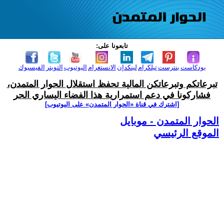
تابعونا على:
بودكاست
بنترست
تيلكرام
لينكدإن
الانستغرام
اليوتيوب
التويتر
الفيسبوك
تبرعاتكم وتبرعاتكن المالية تحفظ استقلال الحوار المتمدن،
فشاركونا في دعم استمرارية هذا الفضاء اليساري الحر
[اشترك في قناة ‫«الحوار المتمدن» على اليوتيوب]
الحوار المتمدن - موبايل
الموقع الرئيسي