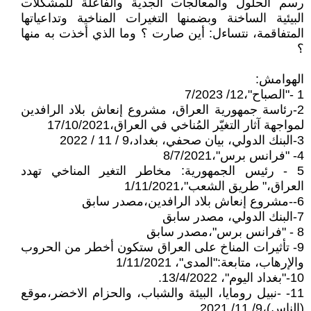
رسم الحلول والمعالجات الجدية والفاعلة للمشكلات
البيئية الساخنة وبضمنها التغيرات المناخية وتداعياتها
المتفاقمة، نتساءل: أين صارت ؟ وما الذي أخذت به منها
؟
الهوامش:
1 -"الصباح"،12/ 7/2023
2-رئاسة جمهورية العراق، مشروع إنعاش بلاد الرافدين
لمواجهة آثار التغيّر المُناخي في العراق،17/10/2021
3-البنك الدولي، بيان صحفي، بغداد،9 / 11 / 2022
4- "فرانس برس"،8/7/2021
5 - رئيس الجمهورية: مخاطر التغير المناخي تهدد
العراق،" طريق الشعب"،1/11/2021
6--مشروع إنعاش بلاد الرافدين،مصدر سابق
7-البنك الدولي، مصدر سابق
8 - "فرانس برس"،مصدر سابق
9- تأثيرات المناخ على العراق ستكون أخطر من الحروب
والإرهاب، متابعة:"المدى"، 1/11/2021
10-"بغداد اليوم"، 13/4/2022.
11- -نبيل رومايا، البيئة والشباب، والحزام الاخضر،موقع
(الناس)،9/ 11/ 2021