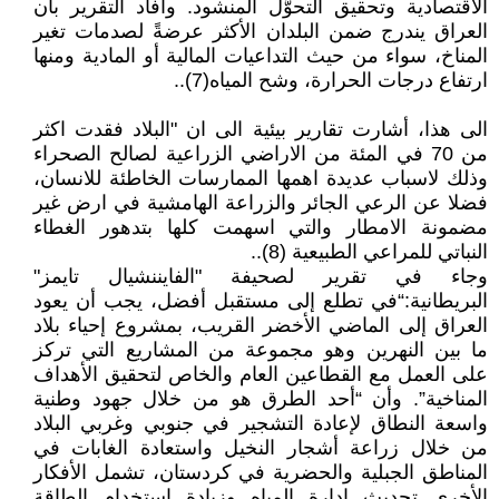
الاقتصادية وتحقيق التحوُّل المنشود. وأفاد التقرير بأن
العراق يندرج ضمن البلدان الأكثر عرضةً لصدمات تغير
المناخ، سواء من حيث التداعيات المالية أو المادية ومنها
ارتفاع درجات الحرارة، وشح المياه(7)..
الى هذا، أشارت تقارير بيئية الى ان "البلاد فقدت اكثر
من 70 في المئة من الاراضي الزراعية لصالح الصحراء
وذلك لاسباب عديدة اهمها الممارسات الخاطئة للانسان،
فضلا عن الرعي الجائر والزراعة الهامشية في ارض غير
مضمونة الامطار والتي اسهمت كلها بتدهور الغطاء
النباتي للمراعي الطبيعية (8)..
وجاء في تقرير لصحيفة "الفايننشيال تايمز"
البريطانية:“في تطلع إلى مستقبل أفضل، يجب أن يعود
العراق إلى الماضي الأخضر القريب، بمشروع إحياء بلاد
ما بين النهرين وهو مجموعة من المشاريع التي تركز
على العمل مع القطاعين العام والخاص لتحقيق الأهداف
المناخية”. وأن “أحد الطرق هو من خلال جهود وطنية
واسعة النطاق لإعادة التشجير في جنوبي وغربي البلاد
من خلال زراعة أشجار النخيل واستعادة الغابات في
المناطق الجبلية والحضرية في كردستان، تشمل الأفكار
الأخرى تحديث إدارة المياه وزيادة استخدام الطاقة