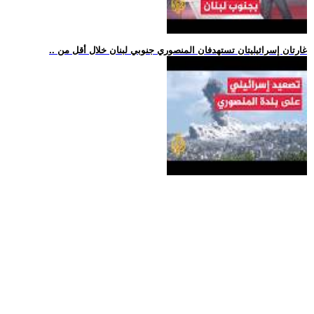
.. غارتان إسرائيليتان تستهدفان المنصوري جنوبي لبنان خلال أقل من