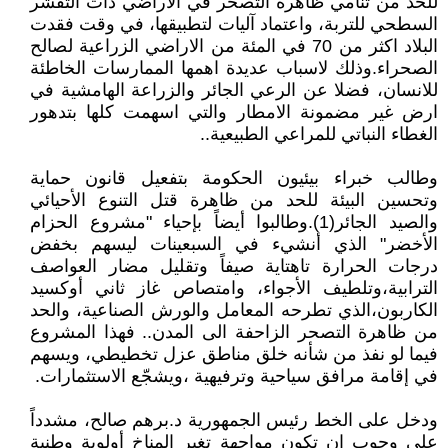
للحد من تنامي ظاهرة التصحر في الأراضي ذات التقشر
السطحي للتربة، واعتماد آليات لتطبيقها، في وقت فقدت
البلاد اكثر من 70 في المئة من الاراضي الزراعية لصالح
الصحراء.وذلك لاسباب عديدة اهمها الممارسات الخاطئة
للانسان، فضلا عن الرعي الجائر والزراعة الهامشية في
ارض غير مضمونة الامطار والتي اسهمت كلها بتدهور
الغطاء النباتي للمراعي الطبيعية..
وطالب خبراء بيئيون الحكومة بتفعيل قانون حماية
وتحسين البيئة للحد من ظاهرة قتل التنوع الأحيائي
والصيد الجائر(1).وطالبوا أيضاً بإحياء "مشروع الحزام
الأخضر" الذي أنشيء في السبعينات ليسهم بخفض
درجات الحرارة تاهتاية صيفاً وتقليل مضار العواصف
الترابية،وتلطيف الأجواء، وامتصاص غاز ثاني أوكسيد
الكاربون،الذي تطرحه المعامل والورش الصناعية، والحد
من ظاهرة التصحر الزاحفة الى المدن.. فهذا المشروع
فيما لو نفذ من شأنه خلق مناطق عزل تخطيطي، ويسهم
في إقامة مرافق سياحية وترفيهية ،ويشجّع الاستثمارات.
ودخل على الخط رئيس الجمهورية د.برهم صالح، مشدداً
على وجوب ان تكون مواجهة تغير المناخ أولوية وطنية