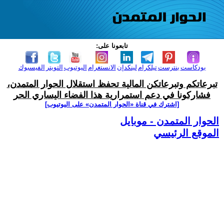
تابعونا على:
بودكاست
بنترست
تيلكرام
لينكدإن
الانستغرام
اليوتيوب
التويتر
الفيسبوك
تبرعاتكم وتبرعاتكن المالية تحفظ استقلال الحوار المتمدن،
فشاركونا في دعم استمرارية هذا الفضاء اليساري الحر
[اشترك في قناة ‫«الحوار المتمدن» على اليوتيوب]
الحوار المتمدن - موبايل
الموقع الرئيسي