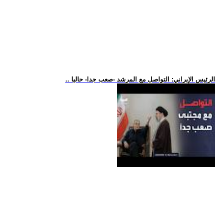
.. الرئيس الإيراني: التواصل مع المرشد -صعب جدا- حاليا