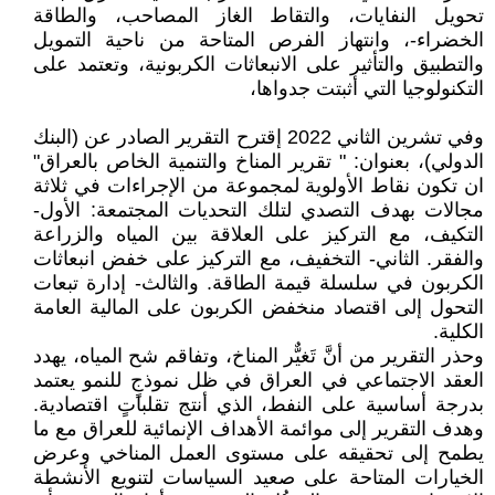
تحويل النفايات، والتقاط الغاز المصاحب، والطاقة
الخضراء-، وانتهاز الفرص المتاحة من ناحية التمويل
والتطبيق والتأثير على الانبعاثات الكربونية، وتعتمد على
التكنولوجيا التي أثبتت جدواها،
وفي تشرين الثاني 2022 إقترح التقرير الصادر عن (البنك
الدولي)، بعنوان: " تقرير المناخ والتنمية الخاص بالعراق"
ان تكون نقاط الأولوية لمجموعة من الإجراءات في ثلاثة
مجالات بهدف التصدي لتلك التحديات المجتمعة: الأول-
التكيف، مع التركيز على العلاقة بين المياه والزراعة
والفقر. الثاني- التخفيف، مع التركيز على خفض انبعاثات
الكربون في سلسلة قيمة الطاقة. والثالث- إدارة تبعات
التحول إلى اقتصاد منخفض الكربون على المالية العامة
الكلية.
وحذر التقرير من أنَّ تَغيٌّر المناخ، وتفاقم شح المياه، يهدد
العقد الاجتماعي في العراق في ظل نموذجٍ للنمو يعتمد
بدرجة أساسية على النفط، الذي أنتج تقلباتٍ اقتصادية.
وهدف التقرير إلى موائمة الأهداف الإنمائية للعراق مع ما
يطمح إلى تحقيقه على مستوى العمل المناخي وعرض
الخيارات المتاحة على صعيد السياسات لتنويع الأنشطة