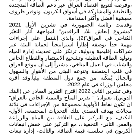
،وفرصة لتنويع اقتصاد العراق عبر دعم الطاقة المتجددة
والنظيفة والمشاركة في أسواق الكربون، وتوفير ظروف
معيشية أفضل وأكثر استدامة.
وقدمت رئاسة الجمهورية في تشرين الأول 2021
"مشروع إنعاش بلاد الرافدين" لمواجهة آثار التغيّر
المُناخي في العراق"(2)، والذي إشتمل على إجراءات
مهمة جداً بوصفه إطاراً استراتيجياً لحماية البيئة عبر
شراكات إقليمية ودولية، ترتكز على تحديث إدارة المياه
وتوليد الطاقة النظيفة وتشجيع الاستثمار والقطاع الخاص
والشباب في العمل المناخي، مشيراً إلى أن موقع العراق
في قلب المنطقة وتنوعه البيئي من الأهوار والسهول
والجبال يُمكّنه من جمع دول المنطقة بيئياً.وقد أقره
مجلس الوزراء في عام 2022.
وفي تشرين الثاني 2022 إقترح التقرير الصادر عن (البنك
الدولي)، بعنوان: " تقرير المناخ والتنمية الخاص بالعراق"
ان تكون نقاط الأولوية لمجموعة من الإجراءات في ثلاثة
مجالات بهدف التصدي لتلك التحديات المجتمعة: الأول-
التكيف، مع التركيز على العلاقة بين المياه والزراعة
والفقر. الثاني- التخفيف، مع التركيز على خفض انبعاثات
الكربون في سلسلة قيمة الطاقة. والثالث- إدارة تبعات