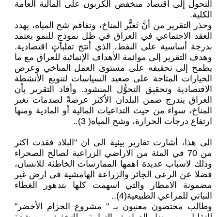
التحول إلى اقتصاد منخفض الكربون على المالية العامة
الكلية.
وحذر التقرير من أنَّ تَغيٌّر المناخ، وتفاقم شح المياه، يهدد
العقد الاجتماعي في العراق في ظل نموذجٍ للنمو يعتمد
بدرجة أساسية على النفط، الذي أنتج تقلباتٍ اقتصادية.
وهدف التقرير إلى موائمة الأهداف الإنمائية للعراق مع ما
يطمح إلى تحقيقه على مستوى العمل المناخي وعرض
الخيارات المتاحة على صعيد السياسات لتنويع الأنشطة
الاقتصادية وتحقيق التحوُّل المنشود. وأفاد التقرير بأن
العراق يندرج ضمن البلدان الأكثر عرضةً لصدمات تغير
المناخ، سواء من حيث التداعيات المالية أو المادية ومنها
ارتفاع درجات الحرارة، وشح المياه( 3)..
الى هذا، أشارت تقارير بيئية الى ان "البلاد فقدت اكثر
من 70 في المئة من الاراضي الزراعية لصالح الصحراء
وذلك لاسباب عديدة اهمها الممارسات الخاطئة للانسان،
فضلا عن الرعي الجائر والزراعة الهامشية في ارض غير
مضمونة الامطار والتي اسهمت كلها بتدهور الغطاء
النباتي للمراعي الطبيعية(4)..
وطالب مختصون معنيون بـ " مشروع الحزام الأخضر"