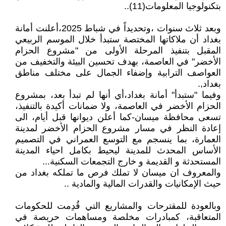
بتكنولوجيا المعلومات(11)..
وبعد ثلاث سنوات ،وتحديداً في شباط 2025،أعلنت أمانة
بغداد أن ملاكاتها المختصة ستبدأ خلال الموسم الربيعي
المقبل بتنفيذ المرحلة الأولى من "مشروع الحزام
الأخضر" في العاصمة، بهدف تحسين البيئة والتخفيف من
العواصف الترابية وإضفاء الجمال على مختلف مناطق
بغداد,.
وفيما "ستبدأ" أمانة بغداد،أي أنها لم تبدأ بعد، بمشروع
الحزام الأخضر في العاصمة، ولا ضمانات أكيدة بالتنفيذ،
تسعى محافظة ميسان-كما أعلن ديوانها قبل أيام، الى
إعادة النظر في مسار مشروع الحزام الأخضر لمدينة
العمارة، بما ينسجم مع التوسع العمراني في التصميم
الأساس المحدث للمدينة ليحيط بكامل احياء المدينة
المستحدثة و القديمة و خارج التجمعات السكنية...
والمعروف ان ميسان لا تملك فرص ما تملكه بغداد من
حيث الإمكانيات والقدرات المالية والمادية ..
وبالعودة للمقترحات والمشاريع التي قُدِمت للحكومات
المتعاقبة، كمبادرات مخلصة ومساهمات حريصة في