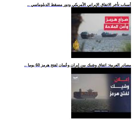
.. أسباب تأخر الاتفاق الإيراني الأمريكي ودور مسقط الدبلوماسي
.. مصادر العربية: اتفاق وشيك بين إيران وعُمان لفتح هرمز 60 يوما