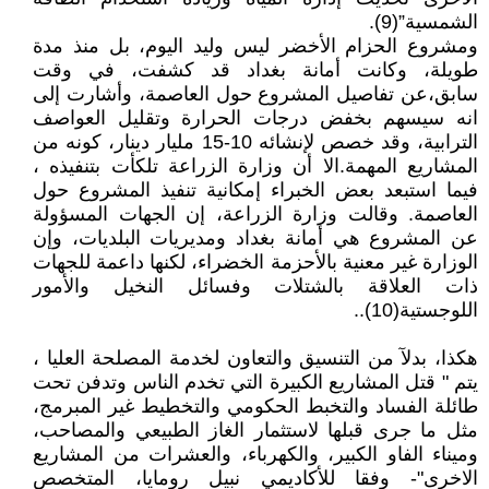
الشمسية”(9).
ومشروع الحزام الأخضر ليس وليد اليوم، بل منذ مدة
طويلة، وكانت أمانة بغداد قد كشفت، في وقت
سابق،عن تفاصيل المشروع حول العاصمة، وأشارت إلى
انه سيسهم بخفض درجات الحرارة وتقليل العواصف
الترابية، وقد خصص لإنشائه 10-15 مليار دينار، كونه من
المشاريع المهمة.الا أن وزارة الزراعة تلكأت بتنفيذه ،
فيما استبعد بعض الخبراء إمكانية تنفيذ المشروع حول
العاصمة. وقالت وزارة الزراعة، إن الجهات المسؤولة
عن المشروع هي أمانة بغداد ومديريات البلديات، وإن
الوزارة غير معنية بالأحزمة الخضراء، لكنها داعمة للجهات
ذات العلاقة بالشتلات وفسائل النخيل والأمور
اللوجستية(10)..
هكذا، بدلآ من التنسيق والتعاون لخدمة المصلحة العليا ،
يتم " قتل المشاريع الكبيرة التي تخدم الناس وتدفن تحت
طائلة الفساد والتخبط الحكومي والتخطيط غير المبرمج،
مثل ما جرى قبلها لاستثمار الغاز الطبيعي والمصاحب،
وميناء الفاو الكبير، والكهرباء، والعشرات من المشاريع
الاخرى"- وفقا للأكاديمي نبيل رومايا، المتخصص