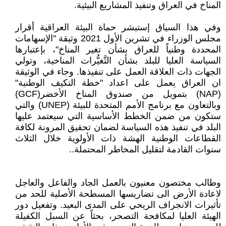
المناخ في العراق وتنفيذ المشاريع البيئية.
وفي هذا السياق إستبشر حماة البيئة العراقية أقرار
مجلس الوزراء في تشرين الأول 2021 وثيقة "الإسهامات
المحددة وطنياً للعراق بشأن تغير المناخ"، بإعتبارها
السياسة العليا للبلد بشأن التَّغيُّرات المناخية، وتولي
الجهات ذات العلاقة العمل على تنفيذها. وجاء في الوثيقة
ان العراق يعمل على اعداد "خطة التكيف الوطنية"
(NAP) بتمويل من صندوق المناخ الأخضر(GCF)
وبالتعاون مع برنامج الأمم المتحدة للبيئة (UNEP) والتي
ستكون من ضمن الخطط الأساسية التي سيعتمد عليها
البلد في تنفيذ هذه السياسة لضمان تحقيق المرونة لكافة
القطاعات الوطنية الهشة ذات الأولوية خلال الثلاث
سنوات القادمة لتقليل المخاطر المحتملة..
وطالب مختصون معنيون بالعمل الجاد والفاعل والعاجل
لاعادة الأرض الى تضاريسها المسطحة الأصلية للحد من
تأثيرات الانجراف الريحي على المدى البعيد. وتفعيل دور
الهيئة العليا لمكافحة التصحر، بحثاً عن السبل الكفيلة