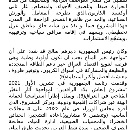
للتقليل من مضار العواصف الترابية، وللتخفيف من شدة
الحرارة صيفا، وتلطيف الأجواء، وامتصاص غاز ثاني
أوكسيد الكاربون،الذي تطرحه المعامل والورش
الصناعية، والحد من ظاهرة التصحر الزاحفة الى المدن.
فهذا المشروع فيما لو نفذ من شأنه خلق مناطق عزل
تخطيطي، ويسهم في إقامة مرافق سياحية وترفيهية
،ويشجّع الاستثمارات.
وكان رئيس الجمهورية د.برهم صالح قد شدد على أن
“مواجهة تغير المناخ يجب ان تكون أولوية وطنية وهي
فرصة لتنويع اقتصاد العراق عبر دعم الطاقة المتجددة
والنظيفة والمشاركة في أسواق الكربون، وتوفير ظروف
معيشية أفضل وأكثر استدامة(5).
وقدمت رئاسة الجمهورية في تشرين الأول 2021
"مشروع إنعاش بلاد الرافدين" لمواجهة آثار التغيّر
المُناخي في العراق(6)، ويمثل إطاراً استراتيجياً لحماية
البيئة عبر شراكات إقليمية ودولية. ويركز المشروع، الذي
أقره مجلس الوزراء في عام 2022، على 4 مجالات
أساسية (وتتضمن 9 مشاريع):اعادة التشجير، الحدائق
الخضراء والمحميات الطبيعية، ادارة المياه، معالجة
الصرف الصحي ، سدة شط العرب، تحديث طرق البناء،