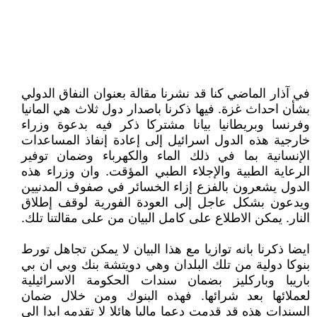
في آذار الماضي كنا قد نشرنا مقالة بعنوان النفاق الدولي
بشأن احداث غزة. فيها ذكرنا باصدار دول ثلاث هي المانيا
وفرنسا وبريطانيا بيانا مشتركا ذكر فيه بدعوة وزراء
خارجية هذه الدول اسرائيل إلى إعادة إنفاذ المساعدات
الإنسانية بما في ذلك الماء والكهرباء وضمان توفير
الرعاية الطبية والإجلاء الطبي المؤقت. وان وزراء هذه
الدول يشعرون بالفزع إزاء الخسائر في صفوف المدنيين
ويدعون بشكل عاجل إلى العودة الفورية لوقف إطلاق
النار. يمكن الاطلاع على كامل البيان من على مقالتنا تلك.
ايضا ذكرنا بانه توازيا مع هذا البيان لا يمكن تجاهل تورط
بنوكا دولية من تلك البلدان وهي دويتشة بنك وبي ان بي
باريبا وباركليز بضمان سندات الحكومة الاسرائيلية
لعملائها بعد شرائها. فهذه البنوك ومن خلال ضمان
السندات هذه قد قدمت دعما ماليا هائلا لا تقدمه ابدا الى