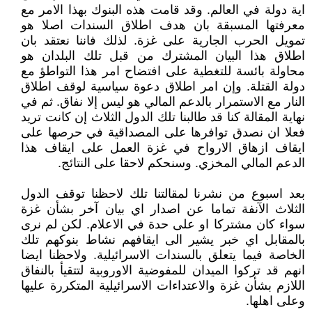
اية دولة في العالم. وقد قامت هذه البنوك بهذا الامر مع
معرفتها المسبقة بان هدف اطلاق السندات اصلا هو
تمويل الحرب الجارية على غزة. لذلك فاننا نعتقد بان
اطلاق هذا البيان المشترك من قبل تلك البلدان هو
محاولة بائسة للتغطية على افتضاح امر هذا التواطؤ مع
دولة القتلة. وإن امر اطلاق دعوة سياسية لوقف اطلاق
النار مع الاستمرار بالدعم المالي هو ليس إلا نفاق. ثم في
نهاية المقالة كنا قد طالبنا تلك الدول الثلاث إن كانت تريد
فعلا ان نصدق توافرها على المصداقية في حرصها على
ايقاف ازهاق الارواح في غزة العمل على ايقاف هذا
الدعم المالي المخزي. وسنحكم لاحقا على النتائج.
بعد اسبوع من نشرنا لمقالتنا تلك لاحظنا توقف الدول
الثلاث الآنفة تماما عن اصدار اي بيان آخر بشأن غزة
سواء كان مشتركا او على حدة في الاعلام. لكن لم نرى
بالمقابل اي خبر يشير الى ايقافهم نشاط بنوكهم تلك
الخاصة فيما يتعلق بالسندات الاسرائيلية. ولاحظنا ايضا
انهم قد تركوا الميدان للمفوضية الاوروبية لتتقيأ بالنفاق
اللازم بشأن غزة والاعتداءات الاسرائيلية المتكررة عليها
وعلى اهلها.