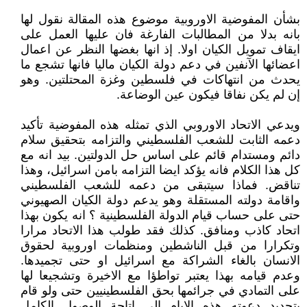
بشأن المفوضية الاوروبية موضوع هذه المقالة نقول لها
بانه بدلا من المطالبات الفارغة فان عليها العمل على
ايقاف تمويل الكيان اولا. إذ انها بغضها النظر عن اعمال
اعضائها الآنفين في دعم دولة الكيان ماليا فانها تشجع ما
يحدث من انتهاكات في فلسطين وغزة المحتلتين. وهو
إن لم يكن نفاقا فيكون عين الوضاعة.
ويدعي الاتحاد الاوروبي الذي تمثله هذه المفوضية تأكيد
دعمه الثابت للشعب الفلسطيني والتزامه بتحقيق سلام
دائم ومستدام قائم على اساس حل الدولتين. بيد انه مع
كل هذا الكلام فانه يؤكد ايضا التزامه بامن اسرائيل، وهذا
تناقض. فماذا سيتبقى من دعمه للشعب الفلسطيني
واقامة دولته المستقلة وهو يدعم دولة الكيان الصهيوني
حتى على حساب قيام الدولة الفلسطينية ؟ انه يكون بهذا
اتحاد كاذب ومنافق. كذلك فقد طولب هذا الاتحاد مرارا
وتكرارا من قبل الناشطين ومنظمات اوروبية لحقوق
الانسان بالغاء الشراكة مع اسرائيل او حتى تجميدها.
وعدم قيامه بهذا يعتبر تواطؤا مع الاخيرة وتشجيعا لها
على التمادي في جرائمها بحق الفلسطينيين حتى ولو قام
بتجديد دعوته هذه الايام الى اتاحة الوصول الكامل