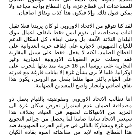
للمساعدات الى قطاع غزة، وان القطاع يواجه مجاعة ولا
يمكن قبول ذلك. وإلا فيكون هذا كذب ونفاق اضافيان.
لقد كنا نتوقع من الاتحاد الاوروبي لو كان يريدنا فعلا تقبل
اثبات مصداقيته ان يقوم ليس فقط بايقاف اعمال بنوك
البلدان الثلاثة الآنفة، بل وحتى ايقاف كل اشكال الدعم
للكيان الصهيوني لاجباره على ايقاف حربه العدوانية على
القطاع الصامد، لكنه لا يفعل. فقط على سبيل المقارنة
فقد وصلت حزم العقوبات الاوروبية التجارية وغير
التجارية على روسيا الى 16 حزمة منذ بدئها للحرب على
اوكرانيا. فلما لا نرى بشأن غزة إلا بيانات فارغة مع قدرته
على القيام باكثر منها مثلما يفعل مع الروس، يكون هذا
نفاق اضافي وانحياز واضح للمعتدين الصهاينة.
اننا نطالب الاتحاد الاوروبي ومفوضيته بالقيام بعمل ذو
مصداقية لضمان عدم استمرار تعرض سكان غزة الى
المزيد من الانتهاكات لحقهم في الحياة. بخلاف هذا
سيعتبر الاتحاد ساندا ضامنا لما يحصل من جرائم التجويع
في غزة ومشاركا بالتالي في جرائم الحرب الصهيونية ضد
هذا القطاع. وانه لابد من مقاضاته اسوة بقادة الكيان