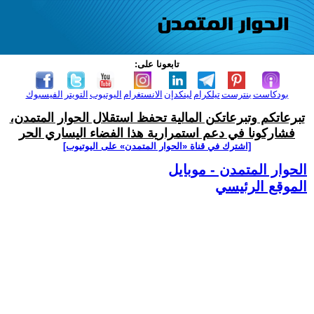
تابعونا على:
بودكاست
بنترست
تيلكرام
لينكدإن
الانستغرام
اليوتيوب
التويتر
الفيسبوك
تبرعاتكم وتبرعاتكن المالية تحفظ استقلال الحوار المتمدن،
فشاركونا في دعم استمرارية هذا الفضاء اليساري الحر
[اشترك في قناة ‫«الحوار المتمدن» على اليوتيوب]
الحوار المتمدن - موبايل
الموقع الرئيسي