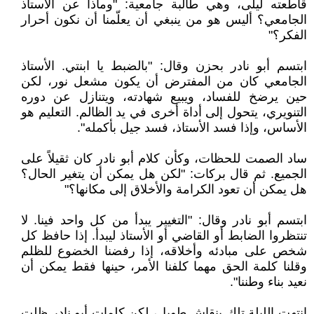
قاطعته ليلى، وهي طالبة جامعية: "وماذا عن الأستاذ
الجامعي؟ أليس هو من ينبغي أن يعلّمنا أن نكون أحرار
الفكر؟"
ابتسم أبو نادر بحزن وقال: "بالضبط يا ابنتي. الأستاذ
الجامعي كان من المفترض أن يكون مشعل نور، لكن
حين يرضخ للفساد، ويبيع شهادته، ويتنازل عن دوره
التنويري، يتحول إلى أداة أخرى في يد الظالم. التعليم هو
الأساس، وإذا فسد الأستاذ، فسد جيل بأكمله".
ساد الصمت للحظات، وكأن كلام أبو نادر كان ثقيلاً على
الجميع. ثم قال بركات: "لكن هل يمكن أن يتغير الحال؟
هل يمكن أن تعود الكرامة والأخلاق إلى مكانها؟"
ابتسم أبو نادر وقال: "التغيير يبدأ من كل واحد فينا. لا
تنتظروا الضابط أو القاضي أو الأستاذ ليبدأ. إذا حافظ كل
شخص على مبادئه وأخلاقه، إذا رفضنا الخضوع للظلم
وقلنا كلمة الحق مهما كلفنا الأمر، حينها فقط يمكن أن
نعيد بناء وطننا".
انتهت الليلة تلك بنقاش طويل، لكن كلمات أبو نادر ظلت