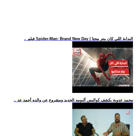
.. فيلم Spider-Man: Brand New Day | البداية اللي كان بيتر محتا
.. محمد عدوية يكشف كواليس ألبومه الجديد ومشروع عن والده أحمد عد