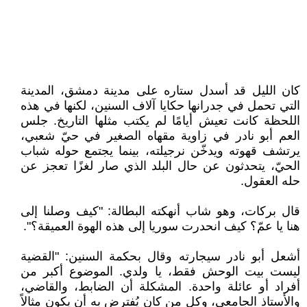
كان الليل قد أسدل ستاره على مدينة دمشق، المدينة
التي تحمل في جدرانها حكايا آلاف السنين، لكنها في هذه
اللحظة كانت تعيش أيامًا لم يكتب مثلها التاريخ. جلس
العم أبو نادر في زاوية مقهاه الصغير في حيّ شعبي،
يرتشف قهوته ويدخّن نرجيلته، بينما يجتمع حوله شباب
الحيّ، يتحدثون عن حال البلد الذي صار لغزًا تعجز عن
حله العقول.
قال بركات، وهو شاب أنهكته البطالة: "كيف وصلنا إلى
هنا يا عمّ؟ كيف انحدرت سوريا إلى هذه الهوة العميقة؟".
أشعل أبو نادر سيجارته وقال بحكمة السنين: "القضية
ليست بيت الوحش فقط، يا ولدي. الموضوع أكبر من
أفراد أو عائلة واحدة. المشكلة أن الضابط، والقاضي،
والأستاذ الجامعي، وكل من كان يُفترض به أن يكون مثالاً