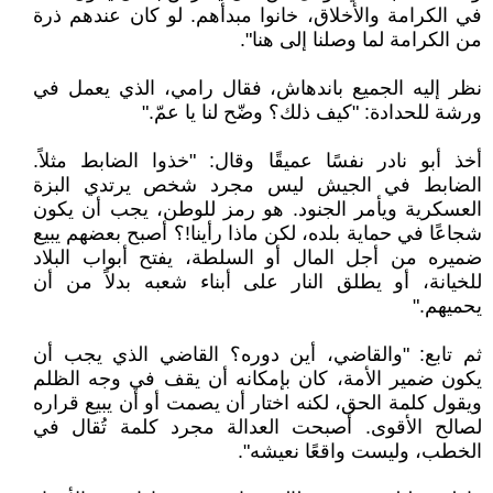
في الكرامة والأخلاق، خانوا مبدأهم. لو كان عندهم ذرة
من الكرامة لما وصلنا إلى هنا".
نظر إليه الجميع باندهاش، فقال رامي، الذي يعمل في
ورشة للحدادة: "كيف ذلك؟ وضّح لنا يا عمّ."
أخذ أبو نادر نفسًا عميقًا وقال: "خذوا الضابط مثلاً.
الضابط في الجيش ليس مجرد شخص يرتدي البزة
العسكرية ويأمر الجنود. هو رمز للوطن، يجب أن يكون
شجاعًا في حماية بلده، لكن ماذا رأينا!؟ أصبح بعضهم يبيع
ضميره من أجل المال أو السلطة، يفتح أبواب البلاد
للخيانة، أو يطلق النار على أبناء شعبه بدلاً من أن
يحميهم."
ثم تابع: "والقاضي، أين دوره؟ القاضي الذي يجب أن
يكون ضمير الأمة، كان بإمكانه أن يقف في وجه الظلم
ويقول كلمة الحق، لكنه اختار أن يصمت أو أن يبيع قراره
لصالح الأقوى. أصبحت العدالة مجرد كلمة تُقال في
الخطب، وليست واقعًا نعيشه".