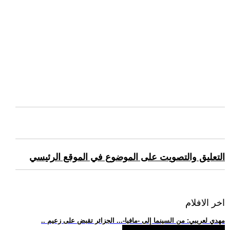
التعليق والتصويت على الموضوع في الموقع الرئيسي
اخر الافلام
.. مهدي لعريبي: من السينما إلى -مافيا-... الجزائر تقبض على زعيم