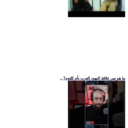
.. ما هو سر علاقة اليهود العرب بأم كلثوم؟