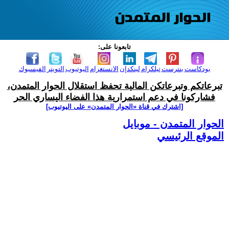
تابعونا على:
بودكاست
بنترست
تيلكرام
لينكدإن
الانستغرام
اليوتيوب
التويتر
الفيسبوك
تبرعاتكم وتبرعاتكن المالية تحفظ استقلال الحوار المتمدن،
فشاركونا في دعم استمرارية هذا الفضاء اليساري الحر
[اشترك في قناة ‫«الحوار المتمدن» على اليوتيوب]
الحوار المتمدن - موبايل
الموقع الرئيسي