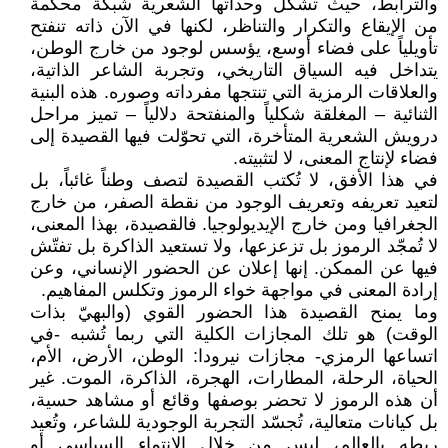
والترابط، حيث تشكل وحداتها الشعرية شبكة محكمة
من الإيقاع والتكرار والتناظر، لكنها في الآن ذاته تنفتح
تأويلياً على فضاء أوسع، يؤسس لوجود من خارج الوطن،
يتداخل فيه السياق التاريخي، وتجربة الشاعر الذاتية،
والعلاقات الرمزية التي تنتجها مفرداته وصوره. هذه البنية
الثنائية – المغلقة شكلياً والمنفتحة دلالياً – تميز مراحل
درويش الشعرية المتأخرة، التي تحوّلت فيها القصيدة إلى
فضاء لإنتاج المعنى، لا لتثبيته.
في هذا الأفق، لا تُكتب القصيدة لتصف وطناً غائباً، بل
لتعيد تعريفه وتعريف الوجود من نقطة الصفر، من خارج
الجغرافيا ومن خارج الإيديولوجيا. فالقصيدة، بهذا المعنى،
لا تُمجّد الرموز بل تزعزعها، ولا تستعيد الذاكرة بل تفتّش
فيها عن الممكن. إنها إعلان عن الحضور الإنساني، وعن
إرادة المعنى في مواجهة خواء الرموز وتكلس المفاهيم.
وما يمنح القصيدة هذا الحضور القوي (والبهيّ بذات
الوقت) هو تلك المجازات الكلية التي ربما تُشبه -في
اتساعها الرمزي- مجازات نيرودا: الوطن، الأرض، الأم،
الحياة، الرحلة، المطارات، الهجرة، الذاكرة، الموت. غير
أن هذه الرموز لا تحضر بوصفها وقائع أو مشاهد حسية،
بل كيانات متعالية، تُجسّد التجربة الوجودية للشاعر، وتُعيد
ربطه بالعالم، ليس من خلال الانتماء السياسي أو