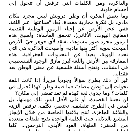
والذاكرة، ومن الكلمات التي ترفض أن تتحول إلى
أجسام خاوية.
وما يعمق الفكرة أن وطن درويش ليس مجرد مكان
مادي، بل فكرة مجازية معقدة، يُعاد "صناعتها" عبر اللغة.
ففي عجز الأرض عن إحياء الرموز الوطنية القديمة
(مفاتيح البيوت، الأغاني)، تتحقق المأساة؛ وتُصبح هذه
الرموز مجرد صور مشوهة، تفتقد لأي جوهر حيّ. الأرض
أصبحت لغوية أكثر منها مادية، وأصبحت الذاكرة هي التي
تحدد الهوية، بعيداً عن التحديدات الجغرافية. هذه
المفارقة بين الأرض واللغة تُبرز مأزق الوجود الفلسطيني
في الشتات، وتفتح أسئلة فلسفية عن معنى الوطن بعد
فقدانه.
غير أن ذلك يطرح سؤالاً وجودياً مريراً: إذا كانت اللغة
تحولت إلى "وطن مضاد"، فما قيمة وطن كهذا يُختزل في
كلمات؟ وما جدوى لغة كهذه لم تعد تفضي إلى مكان؟
لن تجيبنا القصيدة، أو على الأقل ليس تلك مهمتها، بل
تُمعن في الطرح. تتقشف، تختصر، تكثّف، ترفض الزينة
والبلاغة الجاهزة. تُنتج بلاغتها الخاصة من خلال الإيجاز
المشبع بالدلالة، حيث الكلمة الواحدة تفتح طبقات متعددة
من المعنى: الملهاة، العود الأبدي، النرجس... كلها