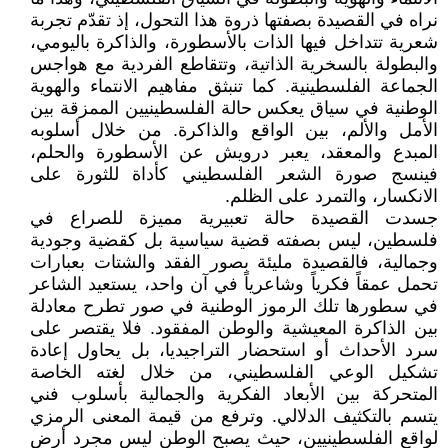
نراه في القصيدة بصفتها ذروة هذا التحول، إذ تقدّم تجربة
شعرية تتداخل فيها الذات بالأسطورة، والذاكرة باليومي،
والبطولة بالسخرية الذاتية، وتتقاطع الفردية مع هواجس
الجماعة الفلسطينية. كما تنبثق مفاهيم الانتماء والهوية
الوطنية في سياق يعكس حالة الفلسطينيين الممزقة بين
الأمل والألم، بين الواقع والذاكرة. من خلال أسلوبه
المبدع والمعقد، يعبر درويش عن الأسطورة والحلم،
فينسج صورة الشعر الفلسطيني كأداة للثورة على
الانكسار، والتمرد على الظلم.
جسدت القصيدة حالة تعبيرية مميزة للصراع في
فلسطين، ليس بصفته قضية سياسية بل كقضية وجودية
وجمالية، فالقصيدة مليئة بصور الفقد والشتات بعبارات
تحمل عمقاً فكرياً وشاعرياً في آن واحد، يستعيد الشاعر
في سطورها تلك الرموز الوطنية في صور تطرح معادلة
بين الذاكرة المعيشية والوطن المفقود. فلا يقتصر على
سرد الأحداث أو استحضار التراجيديا، بل يحاول إعادة
تشكيل الوعي الفلسطيني، من خلال لغته الخاصة
المتحركة بين الأبعاد الفكرية والجمالية بأسلوب فني
يتسم بالتكثيف الدلالي. وترفع من قيمة المعنى الرمزي
لواقع الفلسطينيين، حيث يصبح الوطن ليس مجرد أرض