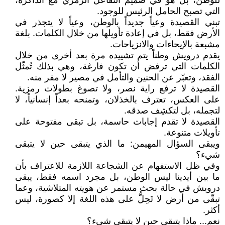
للوطن، بل هو في صميم التفاعل الرمزي مع الذاكرة،
التي تصبح الحامل الرئيس للوجود.
تبني القصيدة وعياً جديداً بالوطن، وعياً لا يتجذر في
الأرض فقط، بل في إعادة تأويلها من خلال الكلمات. بلغة
مشبعة بالإيحاءات والانزياحات.
يقدم درويش وطناً يتم تشييده مرة بعد أخرى من خلال
الكلمات التي ترفض أن تكون فارغة، وهي بذلك تُمثّل
الفقد، وتعبّر عن الحنين والتأمل في مصير لا مفر منه.
القصيدة لا ترفع راية نصر، ولا تصوغ بطولات رمزية.
على العكس، تعترف بالخذلان، وتمنحه بعداً إنسانياً، لا
لتجمله، بل لتكشِف صدقه.
القصيدة لا تقدم إجابات حاسمة، بل تبقى مفتوحة على
تأويلات متنوعة.
ويبقى السؤال المهيمن: ما الذي يتبقى حين لا يتبقى
شيء؟
وفي ظل الاستفهام عن الشجاعة اللازمة للاعتراف بأن
ما بين أيدينا ليس الوطن، بل مجرد اسمه فقط، يبقى
درويش في حالة بحث مستمر عن هويته المتلاشية، وعما
تبقّى من أرض لا تَحِلُّ على هذه اللغة إلا كصورة، ليس
أكثر.
نعم... ماذا يتبقى حين لا يتبقى شيء؟