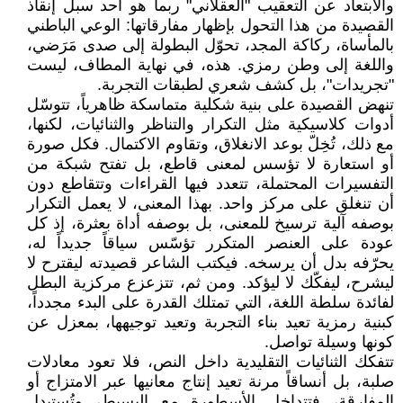
والابتعاد عن التعقيب "العقلاني" ربما هو أحد سبل إنقاذ
القصيدة من هذا التحول بإظهار مفارقاتها: الوعي الباطني
بالمأساة، ركاكة المجد، تحوّل البطولة إلى صدى مَرَضي،
واللغة إلى وطن رمزي. هذه، في نهاية المطاف، ليست
"تجريدات"، بل كشف شعري لطبقات التجربة.
تنهض القصيدة على بنية شكلية متماسكة ظاهرياً، تتوسّل
أدوات كلاسيكية مثل التكرار والتناظر والثنائيات، لكنها،
مع ذلك، تُخِلّ بوعد الانغلاق، وتقاوم الاكتمال. فكل صورة
أو استعارة لا تؤسس لمعنى قاطع، بل تفتح شبكة من
التفسيرات المحتملة، تتعدد فيها القراءات وتتقاطع دون
أن تنغلق على مركز واحد. بهذا المعنى، لا يعمل التكرار
بوصفه آلية ترسيخ للمعنى، بل بوصفه أداة بعثرة، إذ كل
عودة على العنصر المتكرر تؤسّس سياقاً جديداً له،
يحرّفه بدل أن يرسخه. فيكتب الشاعر قصيدته ليقترح لا
ليشرح، ليفكّك لا ليؤكد. ومن ثم، تتزعزع مركزية البطل
لفائدة سلطة اللغة، التي تمتلك القدرة على البدء مجدداً،
كبنية رمزية تعيد بناء التجربة وتعيد توجيهها، بمعزل عن
كونها وسيلة تواصل.
تتفكك الثنائيات التقليدية داخل النص، فلا تعود معادلات
صلبة، بل أنساقاً مرنة تعيد إنتاج معانيها عبر الامتزاج أو
المفارقة، فتتداخل الأسطورة مع البسيط، وتُستبدل