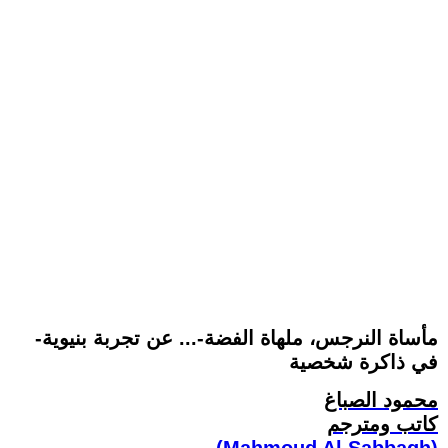
-مأساة النرجس، ملهاة الفضة-... عن تجربة بنيوية
في ذاكرة شخصية
محمود الصباغ
كاتب ومترجم
(Mahmoud Al Sabbagh)