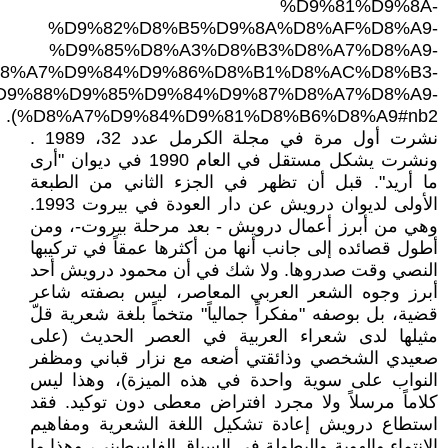
%D9%81%D9%8A-
%D9%82%D8%B5%D9%8A%D8%AF%D8%A9-
%D9%85%D8%A3%D8%B3%D8%A7%D8%A9-
8%A7%D9%84%D9%86%D8%B1%D8%AC%D8%B3-
D9%88%D9%85%D9%84%D9%87%D8%A7%D8%A9-
%D8%A7%D9%84%D9%81%D8%B6%D8%A9#nb2).
نشرت أول مرة في مجلة الكرمل عدد 32، 1989 .
ونشرت يشكل مستقل في العام 1990 في ديوان "أرى
ما أريد". قبل أن تظهر في الجزء الثاني من الطبعة
الأولى لديوان درويش عن دار العودة في بيروت 1993.
وهي من أبرز أعمال درويش - بعد مرحلة بيروت-، ومن
أطول قصائده إلى جانب أنها من أكثرها عمقاً في تركيبها
النصي وقت صدروها. ولا شك في أن محمود درويش أحد
أبرز وجوه الشعر العربي المعاصر، ليس بصفته شاعر
قضية، بل بوصفه "مفكراً جمالياً" متخماً بلغة شعرية قلّ
مثيلها لدى شعراء العربية في العصر الحديث (على
صعيدي الشخصي وذائقتي أضعه مع نزار قباني ومظفر
النواب على سوية واحدة في هذه الميزة)، وهذا ليس
كلاماً مرسلاً ولا مجرد افتراض معطى دون توكيد. فقد
استطاع درويش إعادة تشكيل اللغة الشعرية ومفاهيم
الانتماء والهوية والبطولة في السياق الفلسطيني، وهذا ما