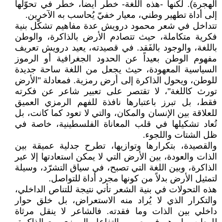
الهجرة). لكنها -هذه اللغة- خطر أيضاً، خطر في تحوّلها
إلى أداة تطهير وطني، معيار خفيّ يُحاسب به الآخرين.
تتداخل في شعر محمود درويش عدة مفاهيم تشكّل بنية
فكرية متكاملة، حيث تتصادم الأرض بالذاكرة، والوطن
باللغة، والوجود بالفَقد. في قصيدته، يعيد درويش تعريف
مفهوم الوطن بعيداً عن الحدود الجغرافية أو الرموز
السياسية المعهودة، حيث يجعل من اللغة ساحة جديدة
للوطن، ويحول الذاكرة إلى أرض رمزية. فمعادلة "الأرض
تورث كاللغة"، لا تقتصر على تعبير شاعر عن فكرته
فقط، بل تبرز باعتبارها نافذة للفهم الرمزي العميق
للعلاقة بين الإنسان والمكان، والتي لا تعود كما كانت، بل
تُعاد تشكيلها في قلب المعاناة الفلسطينية، خاصة في
ظل الشتات واللجوء.
والقصيدة، بتكرارها وتوازيها، تطرح جدلية عميقة بين
الذات والعودة، بين الأرض التي لا يمكن استعادتها إلا عبر
الذاكرة، وبين اللغة التي تصبح، في سياق التشرّد، وسيلة
لتمثيل الأرض بدلاً من كونها مجرد أداة للتواصل.
هذه التحولات في بنية الشعر تأتي نتيجة للتناص الداخلي،
والتكرار الذي لا يُراد منه الاستعراض، بل خلق حوار
داخلي بين الذات وما فقدته. فالشاعر لا ينقل مرثاة