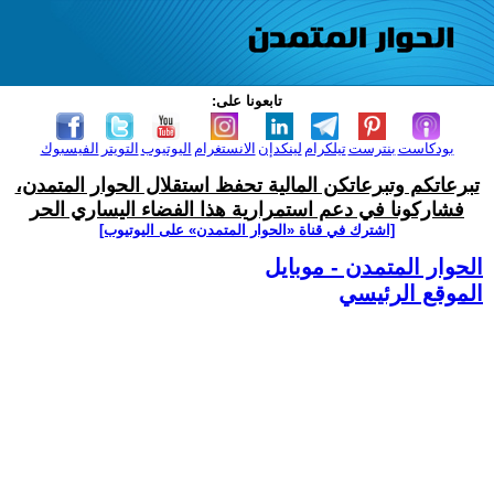
تابعونا على:
بودكاست
بنترست
تيلكرام
لينكدإن
الانستغرام
اليوتيوب
التويتر
الفيسبوك
تبرعاتكم وتبرعاتكن المالية تحفظ استقلال الحوار المتمدن،
فشاركونا في دعم استمرارية هذا الفضاء اليساري الحر
[اشترك في قناة ‫«الحوار المتمدن» على اليوتيوب]
الحوار المتمدن - موبايل
الموقع الرئيسي