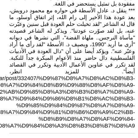
مفقودة بل تمثيل يستحضر في اللغة.
*** ينقل د. عادل الأسطة في حواره مع محمود درويش،
بعد عودة هذا الأخير إلى رام الله، إثر اتفاق أوسلو، ما
قال له الشاعر "لقد تخيلت حلم العودة قبل سنين وعبّرت
عنه، بل لقد صوّرت عودتنا". ويذكر له الشاعر قصيدته
"مأساة النرجس.. ملهاة الفضة"، التي نشرها في ديوانه
"أرى ما أريد "1990، ويصيف د. الأسطة "لقد رأى ما أراد
وعبّر عنه". ويؤكد أيضا على أن "دال العودة في الأدبيات
الفلسطينية دال حاضر منذ الأعوام المبكرة جداً للنكبة.
لقد تكرر في عناوين الأعمال الأدبية وتكرر في القصائد
أيضاً". للمزيد انظر،
.ps/ar/post/332407/%D9%87%D8%A7%D8%AC%D8%B3-
8%A7%D9%84%D8%B9%D9%88%D8%AF%D8%A9-
2%AB%D9%85%D8%A3%D8%B3%D8%A7%D8%A9-
8%A7%D9%84%D9%86%D8%B1%D8%AC%D8%B3-
%D9%85%D9%84%D9%87%D8%A7%D8%A9-
8%A7%D9%84%D9%81%D8%B6%D8%A9%C2%BB-
%D8%B9%D8%A7%D8%AF%D9%84-
D8%A7%D9%84%D8%A3%D8%B3%D8%B7%D8%A9