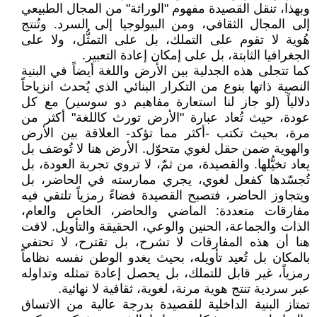
وبهذا، تنقل القصيدة مفهوم "الوراثة" من المجال الطبيعي
إلى المجال الثقافي، ومن البيولوجيا إلى السرد. وتُنتج
هُوية لا تقوم على التملك، بل على التمثُّل، ولا على
الجغرافيا الثابتة، بل على إمكان إعادة التعبير.
كما تتجلى هذه الجدلية بين الأرض واللغة أيضاً في البنية
النصية ذاتها بنوع من التكرار البنائي الذي يُحدث انزياحاً
دلالياً (لو جاز لنا استعارة مفاهيم دو سوسير) مع كل
عودة، حيث تُعاد عبارة "الأرض تورث كاللغة" أكثر من
مرة، بحيث تكتب -أكثر مما تؤكد- العلاقة بين الأرض
والهوية ضمن حقل لغوي متحوّل. الأرض هنا لا تُوصَف بل
يعاد تخيُّلها. والقصيدة، من ثمّ، لا تروي تجربة العودة، بل
تُجسّدها كفعل لغوي، يجري ممارسته في الحاضر، بل
ويتجاوز الحاضر، فتصبح القصيدة فضاءً رمزياً تلتقي فيه
مفارقات متعددة: الماضي والحاضر، الخاص والعام،
الذات والجماعة، الحنين والوعي، الحقيقة والتأويل. لافت
هنا أن هذه المفارقات لا تشرح، بل تقترح، لا تحتفي
بالمكان بل تُعيد تأويله، بحيث يغدو الوطن نفسه نظاماً
رمزياً، غير قابل للتملك، بل يحصل إعادة تمثله وتداوله
عبر سردية تنتج هوية مرنة، لغوية، ثقافية لا نهائية.
تمتاز البنية الداخلية للقصيدة بدرجة عالية من الاتساق