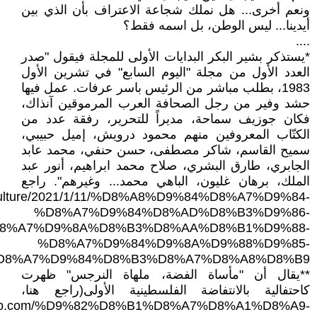
ونعم أخرى... هل نملك شجاعة الاعتراف بأن الذي بين
أيدينا... ليس الوطن، بل اسمه فقط؟
....
*يستذكر بشير البكر البدايات الأولى للمجلة فيقول "صدر
العدد الأول من مجلة "اليوم السابع" في تشرين الأول
1983، بطلب مباشر من الرئيس باسر عرفات. عمل فيها
حشد وفير من رجل الصحافة العرب المرموقين آنذاك،
فكان جوزيف سماحة، مديراً للتحرير، رفقة عدد من
الكتّاب المعروفين منهم محمود درويش، إميل حبيبي،
سميح القاسم، شاكر مصطفى، حسن حنفي، محمد عابد
الجابري، طارق البشري، صلاح محمد ابراهيم، أنور عبد
الملك، برهان غليون، الباهي محمد... وغيرهم". راجع
m/culture/2021/1/11/%D8%A8%D9%84%D8%A7%D9%84-
%D8%A7%D9%84%D8%AD%D8%B3%D9%86-
8%A7%D9%8A%D8%B3%D8%AA%D8%B1%D9%88-
%D8%A7%D9%84%D9%8A%D9%88%D9%85-
D8%A7%D9%84%D8%B3%D8%A7%D8%A8%D8%B9
**يقال أن "مأساة الفضة، ملهاة النرجس" ظهرت
كاحتفالية بالانتفاضة الفلسطينية الأولى(راجع هنا،
alarab.com/%D9%82%D8%B1%D8%A7%D8%A1%D8%A9-