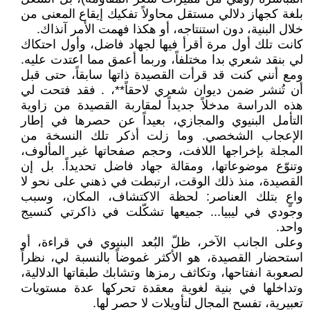
بلغة كجهاز دلالي مستقل محاولاً تفكيك إيقاع المعنى من
خلال البنية، دون استنتاجه، أو هكذا فهمت الأمر آنذاك.
كانت تلك أول مرة أقرأ فيها لجهاد فاضل، وأول احتكاك
لي بنقد شعري بدا مختلفاً، وربما أعمق مما اعتدت عليه.
ومع أنني كنت قد قرأت القصيدة ذاتها سابقاً، حتى قبل
أن تُنشر ضمن ديوان شعري لاحقاً**، . فقد فتحت لي
هذه الدراسة مدخلاً جديداً لمقاربة القصيدة من زاوية
التأمل البنيوي والمجازي، بعيداً عن حصرها في إطار
الإعجاب الشخصي. وما زلت أذكر تلك النسخة من
المجلة بإخراجها اللافت، وحجم صفحاتها غير المألوف،
وتنوّع موضوعاتها، ومقالة جهاد فاضل تحديداً. بل إن
القصيدة، منذ ذلك الوقت، ارتبطت في ذهني على نحو لا
واعٍ بتلك العناصر: لحظة الاكتشاف، المكان، وسبب
وجودي في ليبيا... جميعها تشكّلت في ذاكرتي كنسيج
واحد.
وعلى الجانب الآخر، ظلّ البُعد البنيوي في قراءة، أو
استحضار القصيدة، هو الأكثر غموضاً بالنسبة لي، نظراً
لصعوبة انفتاحها، وتكاثف رمزها وتشابك طبقاتها الدلالية،
وتداخلها في بنية لغوية معقدة تحركها عدة مستويات
تعبيرية، تفسح المجال لتأويلات لا حصر لها.