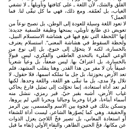
القلق والشك، لأن اللغة ـ على كثافتها وتأويلها ـ لا تشفي
الغياب، بل تُعمّقه. ومع ذلك، فهي ما كل تبقّى لنا. فما
العمل؟
لا تعود اللغة وسيلة للعودة إلى الوطن، بل تصبح نوعاً من
تعويض ذي طابع تأويلي، يمنحها وظيفة فلسفية جديدة:
إنها "اللحظة التي نقع فيها في هشاشة الاستسلام النبيل،
ولحظة السقوط في هشاشة المعنى". استسلام يعترف
بالخسارة، لكنه لا يتحوّل إلى خنوع، بل إلى نوع من
الوعي المليء بالتحدي العاطفي والفكري، ليس قبولاً
بالخسارة، بل اعترافٌ بها. ليس ضعفاً، بل وعياً شعرياً
عميقاً بأن لا مفر من هذا القدر. وهنا ينقلب المشهد، فلم
تعد الأرض بحوزتنا، بل جل ما نملكه اسمها، فلا حقول، لا
تلال ولا مدى، بل ما تبقّى هو اللغة، واللغة وحدها. لكنها
لم تعد أداة استعادة، إنما تحوّلت إلى تمثيل فارغ يحاكي
غياب الأرض، أشبه بقبر حيّ. قبر رمزي، ننشل منه
أسماء أبناءنا، قرانا وخربنا وجبالنا وبحرنا التي لم يروها،
ونسكن بذلك في فجوة بين الاسم والمسمى، بين الرمز
والحقيقة. وهي كما يُصوّرها الشاعر، ليست أداة للشفاء
أو استعادة المعاني، بل تصير فخّ اللاجئ يعزل الذوات
عن مكانها، فخّ الحنين الطاهر، والنقاء الأولي (نقاء ما قبل