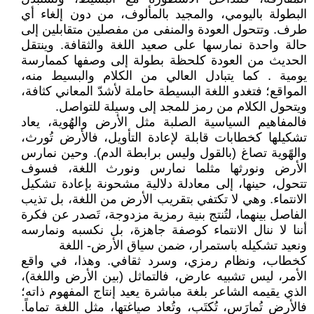
البطولة باليومي، والمجيد بالمألوف، من دون إلغاء أي
طرف. وتتحول العودة والمنفى من مفصلين متقابلين إلى
حالة واحدة نمارسها على صعيد اللغة والثقافة. وينتقل
الحديث من العودة كلحظة بطولة إلى وصفها كممارسة
يومية . كما يتبادل العالي من الكلام والبسيط منه،
المواقع؛ فتغدو اللغة البسيطة حاملة لأشدّ المعاني كثافة،
ويتحول الكلام من رمز للمجد إلى وسيلة للتواصل.
فالمفاهيم السياسية الصلبة مثل الأرض والهُوية، يعاد
تشكيلها كخطابات قابلة لإعادة التأويل، فالأرض تُورث،
والهًوية تصاغ (بالقول وليس برابطة الدم). وحين نمارس
الأرض ونورثها مثلما نمارس ونورث اللغة، فسوف
تتحول، حينها، إلى معادلة دلالية مشحونة بإعادة تشكيل
الانتماء. وهي لا تكتفي بتقريب الأرض من اللغة، بل تذيب
الفاصل بينهما، لتُنتج بنية رمزية مزدوجة، تَصدر عن فكرة
أننا لا ننال الانتماء كوصفة جاهزة، بل نكسبه ونمارسه
ونعيد تشكيله باستمرار، ضمن سياق الأرض- اللغة
كخطاب، ونظام رمزي، وسرد ثقافي. وهذا، في واقع
الأمر، ليس تشبيه عارض، فالتماثل (بين الأرض واللغة)،
الذي يقيمه الشاعر بلغة مباشرة يعيد إنتاج المفهوم ذاته؛
فالأرض تُمارَس، تُكتَب، وتُعاد صياغتها، مثل اللغة تماماً.