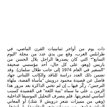
ذات يوم من أواخر ثمانينيات القرن الماضي، في
طرابلس الغرب، وقع بين يدي عدد من مجلة "اليوم
السابع"* التي كان يصدرها الراحل بلال الحسن من
باريس (وهو، على كل حال، أحد مؤسسي صحيفة
"السفير في العام 1974 إلى جانب طلال سلمان). وقد
تضمن ذلك العدد دراسة للناقد والكاتب اللبناني جهاد
فاضل عن قصيدة محمود درويش "مأساة الفضة، ملهاة
النرجس"، ركّز فيها ــ إن لم تخني الذاكرة بعد مرور هذا
الزمن ــ على ما سماه "بنية اللغة" في القصيدة كسبب
أساسي لشعريتها. فلم ينصرف التحليل الموسيقا الداخلية
(وهي من مميزات شعر درويش لا شك) أو المعاني
المباشرة (وهي من مميزات شعر المقاومة)، بل انشغل