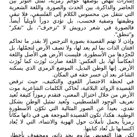
إشارات تنهض بوصفها عوالم رمزية، تمثل التوتر بين
الحاضر والذاكرة، بين الحدث والصورة. واللغة الشعرية
التي تنتقل من محسوس الكلام إلى الفلسفي، فلا تبقى
وظيفتها وصفية فحسب، بل تؤدي دوراً تأويلياً أيضاً.
فالصورة في شعر درويش لا "تزخرف"، بل "تفكر"
و"تنطق".
وإذن لا تهتم القصيدة بصورة النرجس إلا بقدر ما تحاكم
افتتان الذات بما لم يعد لها، ولا تصف الأرض لتجمّلها، بل
لتُجرّدها من الأسطورة. فليست الأرض هي الأصل واللغة
انعكاساً لها، بل العكس: اللغة صارت تُورَث كما تُورَث
الأرض. إنها الوطن البديل، الموضع الرمزي الذي يسكنه
الشاعر بعد أن خسر حقه في المكان.
في لحظة الاختصار اللغوي والتكثيف، حيث ترفض
القصيدة الزوائد البلاغية، تُحاكي الكلمات الشاعرية موت
الأرض من خلال اختزال المعنى، فتقدم رموزاً كثيفة تُعيد
تعريف الوجود الفلسطيني، وتُعيد تمثيل الوطن بشكل
نقدي، بعيداً عن الصور المثالية التي تكوّن الأسطورة
الوطنية. هكذا، تكون القصيدة الموجعة هي في ذاتها مكاناً
رمزياً يحمل تأملات حول الهوية والانتماء، التي لا يُعاد
اكتسابها بل تُعاد كتابتها.
لكن هذا التعويض مأزوم بحد ذاته، ومحفوف بأخطار