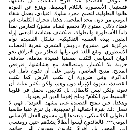
لا تتوقف القصيدة عند طرح الثنائيات، بل تُفكّكها،
فتستبدل الأسطورة بالكلام البسيط، وينزع عن العودة
هالتها البطولية، لتصبح مجرد سلوك اعتيادي، يحمل شقاء
اليومي من دون مجد الملحمة. هكذا، تتحرك الكلمات في
فضاء دلالي مفتوح (لا تخضع لنظام مغلق) لتمارس نقداً
ذاتياً للأسطورة والبطولة، فتنكشف هشاشة المعنى إزاء
اليقين، بهذه العملية التفكيكية، تشكل القصيدة نواة
مركزية في مشروع درويش الشعري لتعرية الخطاب
الأسطوري. وتقع اللغة في نواتها فتحاذر من الانزلاق نحو
البيان السياسي لتُكتب بصفتها قصيدة متأملة، صادقة،
حزينة بلا انكسار، ومتصالحة مع هشاشتها، فترفض
المديح، مديح الماضي، وتُصِر على أن تكون تأمل في
الذاكرة، وفي ضرورة أن نكتب الأرض كما نكتب
القصيدة، بشهوة الإغراء دون وهم، ولكن بكثير عناية. أن
نعود، ولكن ليس كأبطال، بل كناجين، نحمل في قلوبنا
"البسيط من الكلام" وملح إخوتنا الذين لم يعودوا.
وهكذا، حين تنفتح القصيدة على مشهد "العودة"، فهي لا
تفعل ذلك بنبرة احتفالية أو تمجيدية، بل تنزع عنها طابعها
البطولي الكلاسيكي، وتعيدها إلى مستوى الفعل الإنساني
اليومي***. فالعائدون ليسوا أبطالاً يشدّهم حنين رومنسي
إلى المجد، بل أفرادٌ عاديون يعودون إلى حياتهم