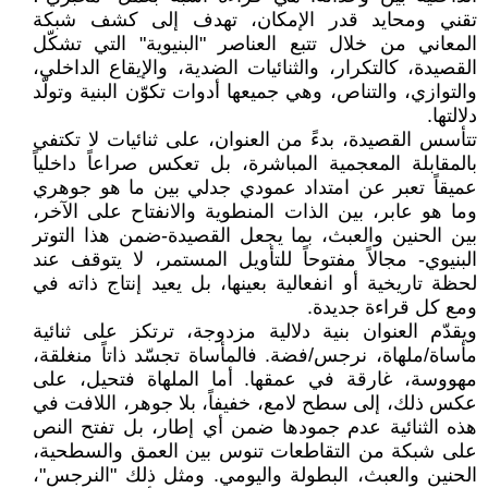
تقني ومحايد قدر الإمكان، تهدف إلى كشف شبكة
المعاني من خلال تتبع العناصر "البنيوية" التي تشكّل
القصيدة، كالتكرار، والثنائيات الضدية، والإيقاع الداخلي،
والتوازي، والتناص، وهي جميعها أدوات تكوّن البنية وتولّد
دلالتها.
تتأسس القصيدة، بدءً من العنوان، على ثنائيات لا تكتفي
بالمقابلة المعجمية المباشرة، بل تعكس صراعاً داخلياً
عميقاً تعبر عن امتداد عمودي جدلي بين ما هو جوهري
وما هو عابر، بين الذات المنطوية والانفتاح على الآخر،
بين الحنين والعبث، بما يجعل القصيدة-ضمن هذا التوتر
البنيوي- مجالاً مفتوحاً للتأويل المستمر، لا يتوقف عند
لحظة تاريخية أو انفعالية بعينها، بل يعيد إنتاج ذاته في
ومع كل قراءة جديدة.
ويقدّم العنوان بنية دلالية مزدوجة، ترتكز على ثنائية
مأساة/ملهاة، نرجس/فضة. فالمأساة تجسّد ذاتاً منغلقة،
مهووسة، غارقة في عمقها. أما الملهاة فتحيل، على
عكس ذلك، إلى سطح لامع، خفيفاً، بلا جوهر، اللافت في
هذه الثنائية عدم جمودها ضمن أي إطار، بل تفتح النص
على شبكة من التقاطعات تنوس بين العمق والسطحية،
الحنين والعبث، البطولة واليومي. ومثل ذلك "النرجس"،