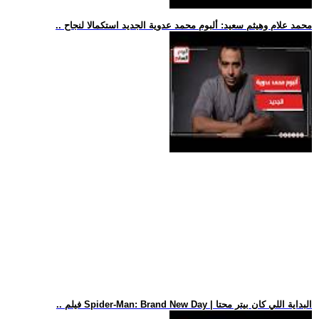
.. محمد علام وهيثم سعيد: ألبوم محمد عدوية الجديد استكمالا لنجاح
.. فيلم Spider-Man: Brand New Day | البداية اللي كان بيتر محتا