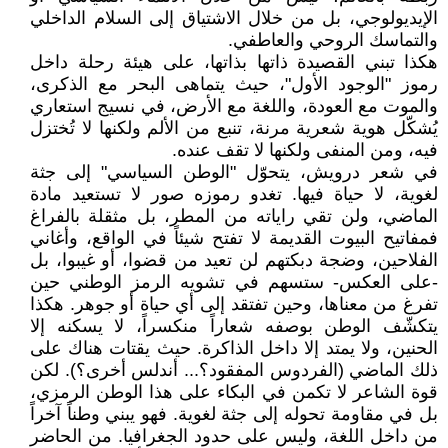
الإيديولوجي، بل من خلال الاشتياق إلى السلام الداخلي
والتماسك الروحي والعاطفي.
هكذا تبني القصيدة ذاتها بذاتها، على هيئة رحلة داخل
رموز "الوجود الأول"، حيث يتماهى البحر مع الذكرى،
والموت مع العودة، واللغة مع الأرض، في نسيج استعاري
يُشكّل هوية شعرية مرنة، تنبع من الألم ولكنها لا تُختزل
فيه، ومن المنفى ولكنها لا تقف عنده.
في شعر درويش، يتحوّل "الوطن السياسي" إلى جثة
لغوية، لا حياة فيها. تغدو رموزه صور لا تستعيد مادة
الماضي، ولن تقي راياته من المطر، بل مثقلة بالفراغ
فمفاتيح البيوت القديمة لا تفتح شيئاً في الواقع، وأغاني
الفلاحين، وضجة دبكتهم لن تعيد من قضوا، أو غيبوا، بل
-على العكس- ستسهم في تشويه الرمز الوطني حين
تفرغ من معناها، وحين تفتقد إلى أي حياة أو جوهر. هكذا
يتكشّف الوطن بوصفه شعاراً منكسراً، لا يسكنه إلا
الحنين، ولا يمتد إلا داخل الذاكرة. حيث يقتات هناك على
ذلك الماضي (الفردوس المفقود؟... أندلس أخرى؟). لكن
قوة الشاعر لا تكمن في البكاء على هذا الوطن الرمزي،
بل في مقاومة تحوله إلى جثة لغوية. فهو يبني وطناً آخراً
من داخل اللغة، وليس على حدود الجغرافيا. من الحاضر