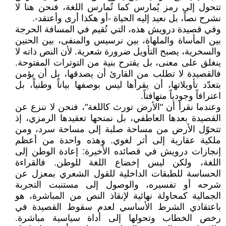
تتحول إلى رمز يُمارس كما تُمارس اللغة، فنحن هنا لا
نشرح نصاً، بل نعيد إليه الحياة -أو هكذا أرى وأعتقد-.
وفي قصيدة درويش هذه، التي تُقيم في المسافة الحرجة
بين المأساة والملهاة، بين نرسيس والمنفى، بين الحنين
والسخرية، يصبح التأويل ضرورة شعرية. لأن النص ذاته لا
ينغلق على معنى، بل يقترح بنية من التوترات المفتوحة.
فالقصيدة لا تطلب من القارئ أن يصدقها، بل أن يؤمن
بتعدّد تأويلاتها، أن يقرأها ليس بوصفها بياناً وطنياً، بل
اعترافاً وجودياً متهافتاً.
وعندما نقرأ أن "الأرض تورث كاللغة"، فنحن لا ننزع عن
القصيدة بعدها العاطفي، بل نمنحها تعقيدها الرمزي، إذ
تتحوّل الأرض من مساحة صلبة إلى مساحة سرد، ومن
ملكية عقارية إلى أثر لغوي. وهذه واحدة من أعظم
إنجازات درويش في قصائده الأخيرة: إعادة الوطن إلى
اللغة، ولكن ليس إخضاع اللغة للوطن. فالقراءة
الحساسة للطبقات الداخلية للقول الشعري بمعزل عن
شرحه أو تفسيره، والوصول إلى مستنبت التجربة
الجمالية كمحاولة نهائية لإنقاذ النص من المباشرة، هو
باعتقادي الشرط الأساسي لعدم سقوط القصيدة في
رخص الخطاب وتحولها إلى أداة سياسية مباشرة.