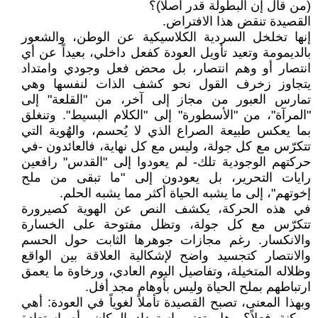
(من قال إن البطولة قدر أصلاً)؟
القصيدة تنقض هذا الافتراض.
إنها تخلخل السردية الكلاسيكية عن الوطن، والشعور
بالديمومة وتعيد تأويل العودة كفعل داخلي، بعيداً عن أي
انتصار أو وهم انتصار، بل محض فعل وجودي وامتداد
يتجاوز زخرف القول نحو كشف الذات لنفسها وهي
تمارس العبور من مجاز إلى آخر، من "القلعة" إلى
"المرآة"، من "الأسطورة" إلى "الكلام البسيط". وتنغلق
بما يعكس طبيعة الصراع الذي لا يُحسم، والهُوية التي
تتكرّس مع كل جولة، وليس مع كل نهاية، فالعائدون -في
حركتهم الوجودية تلك- لم يعودوا إلى "القدس" رافعين
رايات التحرير، بل يعودون إلى "ما تبقى من ملح
إخوتهم"، إلى ما يشبه الحياة أكثر مما يشبه الحلم.
في هذه الحركة، يكشف النص عن الهوية كصيرورة
تتكرّس مع كل جولة، وتظل مفتوحة على الخسارة
والانكسار. رغم مجازات جوهرها الثابت حول الحسم
والانتصار كتجسيد واضح لإشكالية العلاقة بين الواقع
وظلاله المتخيلة، وتفاصيل اليوم العادي، ورخاوة ما يعمق
ارتباطهم بملح الحياة وليس بأوهام مجد أفل.
وبهذا المعنى، تصبح القصيدة تأملاً لغوياً في العودة: أهي