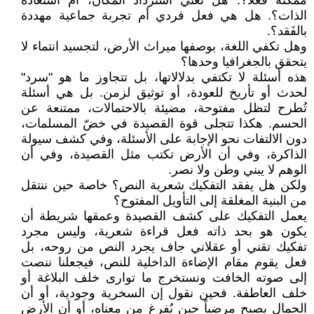
ممكنة فعلاً؟. هل تعني استرداد المكان، أم استعادة
الذات؟. هل هي فعل فردي أم تجربة جماعية مهددة
بالفَقد؟.
وهل تكفي اللغة، بوصفها ميراث الأرض، لتجسيد انتماء لا
يتحقق بالجغرافيا وحدها؟
هذه أسئلة لا تكتفي بدلالاتها، بل تتجاوز ما هو "سرد"
لحدث أو تأريخ للعودة، أو توثيق لزمن. بل هي أسئلة
تُطرح لتظل مفتوحة، مضيئة بالاحتمالات، ممتنعة عن
الحسم. هكذا تتجلى قوة القصيدة في خضّ المسلمات،
دون الالتفات نحو الإجابة على الأسئلة، وفي كشف سيولة
الذاكرة، وفي أن الأرض تكتب مثل القصيدة، وفي أن
الوهم لا يبني وطن ولا نصر.
ولكن هل يفقد التفكيك شعرية النص؟ خاصة حين ننتقل
من البنية المغلقة إلى التأويل المفتوح؟
يعمل التفكيك على كشف القصيدة وعمقها شريطة أن
يكون هو بحد ذاته فعل قراءة شعرية، وليس مجرد
تفكيك تقني أو عقلاني جاف يجرد النص من روحه، بل
فعل يقوم مقام الإضاءة الداخلية للنص، فيجعلنا ننصت
إلى صوته الخافت ونستخرج ما توارى خلف البلاغة أو
خلف العاطفة. فحين نقول إن السخرية وجودية، أو أن
الجمال يصبح مرضياً حين يُفرغ من معناه، أو أن الأرض