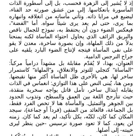
إذ لا يُشير إلى الزهرة فحسب، بل إلى أسطورة الذات
المأسورة بانعكاسها. إلى من عشق صورته حد الفناء،
ليضيع في مرايا ذاته. وتأتي مأساته من انغلاقه وانبهاره
بما يرى، حتى لم يعد يرى شيئاً سواه. أما "الفضة"،
فيعكس الضوء دون أن يحتفظ به، نموذج للجمال ناقص
والبريق الزائف الذي يحاول احتواء المأساة لكنه يمنحنا
بدلاً من ذلك الملهاة، وإن بصورة ساخرة، معدن لا يقو
على نفي المأساة فيتجه لإنتاج الضوء البارد يلقيه على
جراح النرجس الدامية.
العنوان، بهذا، لا يُقدّم مقابلة بل مشهداً درامياً مركباً:
"المأساة" كتجلي للتوتر والانغلاق، و"الملهاة" كاستمرار
ساخر لها، هي بالأحرى ظل المأساة أكثر منها نقيضها.
ومن هنا، يُبنى النص على هذا التوازي: انغماس في الذات
يقابله ابتذال ساخر، تأمل قاتل يواجه سخرية منقذة،
حيث تتأرجح اللغة بين العمق والسطح، وتذوب الحدود
بين الجوهر والتمثيل. والمأساة هنا لا تخص الفرد فقط،
بل الجماعة، فالعائد من المنفى (فرداً أو جماعة)، سيجد
المكان كما كان، لكنّه، بكل تأكيد، لم يعد كما كان. زمنه
لن يعود، كما لا تعود صورة نرسيس -حين ينظر ليرى
خيبته- إلى أصلها.