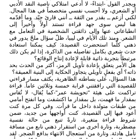
وبجدر القول -ابتداءً- لا أدعي امتلاكي ناصية النقد الأدبي
أو الشعري، ولا أحسب نفسي متخصصاً في هذا المجال.
لكني أزعم ــ بقدر من الثقة ــ أنني قارئ جيّد. وما أقدّمه
هنا ليس سوى جهد قراءة تستند أولاً وأخيراً إلى
انطباعاتي عنها وإلى ذائقتي الشخصية في التعامل مع
الشعر. ومنذ تلك الأيام في ليبيا، ظلّ سؤال ملحّ يدور في
ذهني كلّما استحضرت القصيدة: كيف يمكننا استعادة
حدث شعري بكامل تفاصيله من الذاكرة، إذا لم يكن ذلك
مرتبطاً بتجربة ذاتية قابلة لإعادة إنتاج الوقائع؟
هل الأمر يتعلق بإعادة تأويل الرمز، أكثر من الحدث بحد
ذاته؟ أي بفعلٍ تأويلي يتجاوز الحكاية إلى البنية العميقة؟
هذا السؤال، على بساطته الظاهرية، يكثف مسار قراءتي
للقصيدة التي رافقتني قرابة خمسة وثلاثين عاماً. قراءة
تراكمت على هيئة "تحويشة عمر"-كما يُقال- لا تُقاس
بمقدار ما فهمت، بل بمقدار ما اكتشفت وما انفتح أمامي
من طبقات متولدة داخل ما قرأت. وفي كل مرة كنت
أعود فيها إلى القصيدة، كنت أواجهها من جديد، ضمن
شروط قراءة متغيرة، تارةً تنبع من حالة نفسية
مضطربة، وتارة أخرى من استقرار ذهني نابع من مسافة
تأمل هادئة. وتارة من استعجال الانتهاء بدافع الضجر. لقد