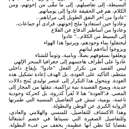
البسيطة، إلى تفاصيلهم، إلى ما تبقّى من إخوتهم، ومن
الكلام، هم في الحقيقة عادوا إلى يومياتهم.
"عادوا من آخر النفق الطويل إلى مراياهم...
وعادوا حين استعادوا ملح إخوتهم، فرادى أو جماعات،
وعادوا من أساطير الدفاع عن القلاع
إلى البسيط من الكلام..." عادوا
ليحتفلوا بماء وجودهم، ويرتبوا هذا الهواء
ويزوجوا أبناءهم لبناتهم
ويعلقوا بسقوفهم بصلاً، وبامية، وثوماً للشتاء
عادوا على أطراف هاجسهم إلى جغرافيا السحر الإلهي
ليس القصد من تكرار الفعل "عادوا" بإيقاع داخلي
منتظم، التأكيد على العودة، بل الهدف إعادة تشكيل هذه
العودة. ويتحول هذا التكرار إلى عنصر توليدي يُنتج دلالات
جديدة، ويمنح القصيدة بنية تراكمية، تنقلها من المجاز إلى
المعنى. فـ"العودة" هنا لا تُقرأ كذروة، بل كحركة وجودية
ناعمة، يومية، تنبش في التفاصيل المنسية التي طمرتها
الرواية الكبرى عن الوطن والبطولة.
وهذا الاكتشاف للتفاصيل، للمنسي والهلامي والعادي،
وللتفاصيل الصغيرة الني نسيناها في خضم انشغالنا
بقضايا كنا نظن أنها عظيمة، يخفف من عبء البطولة.