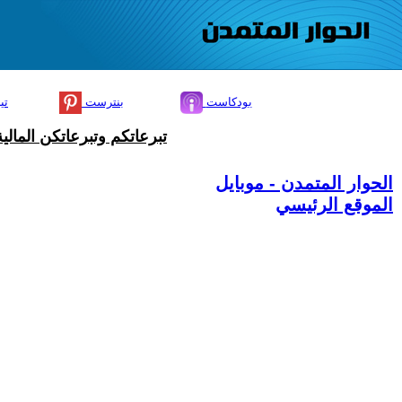
بودكاست
بنترست
تي
تبرعاتكم وتبرعاتكن المال
الحوار المتمدن - موبايل
الموقع الرئيسي