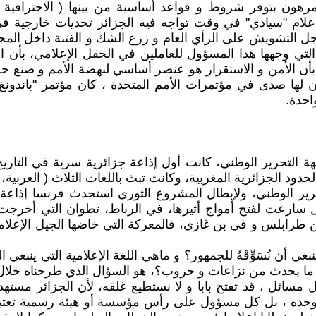
مرهون بتوفر شروط و قواعد أساسية من بينها ( الاحترافية
لام "سيادي" في وقت تواجه فيه الجزائر تحديات خارجية في ظ
من أجل التشويش على الرأي العام و زرع الشك و الفتنة داخل ا
 التي وجهها هذا المسؤول للعاملين في الحقل الإعلامي، بأن ا
له بأن الأمن و الاستقرار هو عنصر أساسي لنهضة الأمم و صنع
 لها صدى في مؤتمرات الأمم المتحدة ، كان مؤتمر "باندونغ "
احدة.
هة التحرير الوطني، كانت أول إذاعة جزائرية سرية في التاري
ود الجزائرية المغربية، وكانت تبث باللغات الثلاث ( العربية، ا
ل سارعت لفتح أمواج أثيرها، في الرباط، تطوان التي أخرجت 
وت الجزائر يصدر من طرابلس و في بن غازي، فالمعركة التي خاضها الج
 أن نُسَوِّقَهُ للجمهور؟ و ماهي اللغة الإعلامية التي ينبغي 
 ما يحدث من نزاعات و حروب؟، هو السؤال الذي طرحناه خلال إح
سائل ، قد تفتح بابا و لا نستطيع غلقه، لأن الجزائر مستهد
حده ، بل كل مسؤول على رأس مؤسسة أو هيئة رسمية تعتبر و