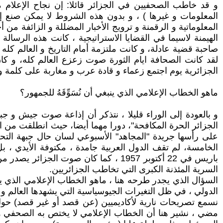
و قد خاطب الصحفيين في الجزائر قائلا: إن نجاح الإعلام 
المعلومات و غيرها ) ، و بدون هذه الشروط لا يمكن صنع إع
المعلوماتية و الرقمنة و ترويج الأخبار المضللة و الزائفة 
الهيمنة لاسيما في القضايا الاستراتيجية ، كانت هذه الرسالة
صاحبة قضية عادلة، و كانت ملتزمة أمام التاريخ و العالم ك
لقد كانت الصحافة ايام الثورة صوت زعزع العالم كله، و كان
الجزائرية يوم اجتمع زعماء و قادة عرب و مغاربة على كلمة و
ماهو الخطاب الإعلامي الذي ينبغي أن نُسَوِّقَهُ للجمهور؟
و بالعودة إلى الوراء قليلا ، نتذكر أن إذاعة صوت جيش و جب
الجزائر الحرة المكافحة"، دورا مهما أيضا، حيث انطلقت من الحد
الخامسة، لم تقف الدول العربية جامدة ، مكتوفة الأيدي ، ب
باريس في 22 أكتوبر 1957 ، كما كان ص
السرية المئذنة الكبرى التي تخاطب الجزائريين.
السؤال الذي يجدر طرحه هنا ، ماهو الخطاب الإعلامي الذي ينبغي
الدولي ، في ظل التغيرات الجيوسياسية التي يشهدها العالم و
نسمع تصريحات نارية لأكاديميين (عن قصد أو غير قصد) حول م
مضي ، نشير هنا أن الخطاب الإعلامي لا يختص به الصحفي و