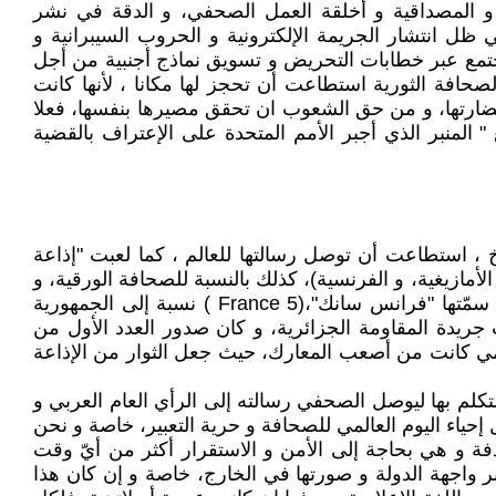
 و المصداقية و أخلقة العمل الصحفي، و الدقة في نشر
ل انتشار الجريمة الإلكترونية و الحروب السيبرانية و
لمجتمع عبر خطابات التحريض و تسويق نماذج أجنبية من أجل
لصحافة الثورية استطاعت أن تحجز لها مكانا ، لأنها كانت
 حضارتها، و من حق الشعوب ان تحقق مصيرها بنفسها، فعلا
 المنبر الذي أجبر الأمم المتحدة على الإعتراف بالقضية
خ ، استطاعت أن توصل رسالتها للعالم ، كما لعبت "إذاعة
لأمازيغية، و الفرنسية)، كذلك بالنسبة للصحافة الورقية، و
على رأسها جريدة "المجاهد" الأسبوعي لسان حال جبهة التحرير الوطني، ولإبطال المشروع الثوري استحدث فرنسا إذاعة سمّتها "فرانس سانك"،(France 5 ) نسبة إلى الجمهورية
جريدة المقاومة الجزائرية، و كان صدور العدد الأول من
يل الإعلامي كانت من أصعب المعارك، حيث جعل الثوار من الإذاعة
التكلم بها ليوصل الصحفي رسالته إلى الرأي العام العربي و
ياء اليوم العالمي للصحافة و حرية التعبير، خاصة و نحن
فة و هي بحاجة إلى الأمن و الاستقرار أكثر من أيّ وقت
اجهة الدولة و صورتها في الخارج، خاصة و إن كان هذا