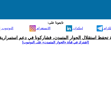
تابعونا على:
لكرام
لينكدإن
الانستغرام
اليوتيوب
ية تحفظ استقلال الحوار المتمدن، فشاركونا في دعم استمرارية 
[اشترك في قناة ‫«الحوار المتمدن» على اليوتيوب]