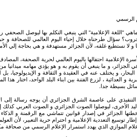
م الرسمي
و ماهي "اللغة الإعلامية" التي ينبغي التكلم بها ليوصل الصحفي
روب؟ سؤال طرحناه خلال إحياء اليوم العالمي للصحافة و حري
و لا نستطيع غلقه، لأن الجزائر مستهدفة و هي بحاجة إلي الأ
رة الإعلامية احتفالها باليوم العالمي لحرية الصحفة، المصاد
 الجزائر، و ما ينبغي أن يقوم به و هو يؤدي مهامه ميدانيا من
بحار، و يختلف عنه في العقيدة و الثقافة و الإيديولوجيا، بل 
و العدائية ، لزرع الفتنة بين ابناء البلد الواحد، اختار هذا ا
سائل بسيطة جدا.
التنفيذي على عاصمة الشرق الجزائري أن يوجه رسالة إلى الأس
ليد الأخرى، ليوصلوا الصوت الجزائري و الصوت العربي كذلك إل
طتها الجزائر في إصدار قوانين تتماشي مع الرقمنة و الذكاء 
طار توسيع التعددية الإعلامية و احترام حرية التعبير، لأن الع
علام الموازي الذي يهدد استمرار الإعلام الرسمي من صحافة 