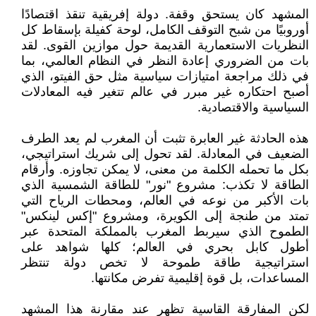
المشهد كان يستحق وقفة. دولة إفريقية تنقذ اقتصادًا
أوروبيًا من شبح التوقف الكامل، لوحة كفيلة بإسقاط كل
النظريات الاستعمارية القديمة حول موازين القوى. لقد
بات من الضروري إعادة النظر في النظام العالمي، بما
في ذلك مراجعة امتيازات سياسية مثل حق الفيتو، الذي
أصبح احتكاره غير مبرر في عالم تتغير فيه المعادلات
السياسية والاقتصادية.
هذه الحادثة غير العابرة تثبت أن المغرب لم يعد الطرف
الضعيف في المعادلة. لقد تحول إلى شريك استراتيجي،
بكل ما تحمله الكلمة من معنى، لا يمكن تجاوزه. وأرقام
الطاقة لا تكذب: مشروع "نور" للطاقة الشمسية الذي
بات الأكبر من نوعه في العالم، ومحطات الرياح التي
تمتد من طنجة إلى الكويرة، ومشروع "إكس لينكس"
الطموح الذي سيربط المغرب بالمملكة المتحدة عبر
أطول كابل بحري في العالم؛ كلها شواهد على
استراتيجية طاقة طموحة لا تخص دولة تنتظر
المساعدات، بل قوة إقليمية تفرض مكانتها.
لكن المفارقة القاسية تظهر عند مقارنة هذا المشهد