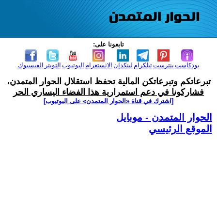
تابعونا على:
بودكاست
بنترست
تيلكرام
لينكدإن
الانستغرام
اليوتيوب
التويتر
الفيسبوك
تبرعاتكم وتبرعاتكن المالية تحفظ استقلال الحوار المتمدن،
فشاركونا في دعم استمرارية هذا الفضاء اليساري الحر
[اشترك في قناة ‫«الحوار المتمدن» على اليوتيوب]
الحوار المتمدن - موبايل
الموقع الرئيسي