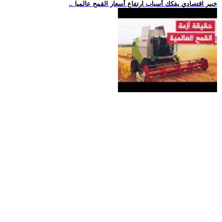
.. خبير اقتصادي يفكك أسباب ارتفاع أسعار القمح عالميا