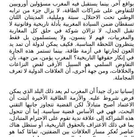
بواقع آخر. بينما يستقبل فيه المغرب مسؤولين أوروبيين
للتفاوض على شراكات الطاقة، لا يزال جزء من ترابه
الوطني تحت الاحتلال. سبتة ومليلية، المدينتان اللتان
تسقطان ضمن السيادة المغربية بأدلة تاريخية وقانونية لا
تقبل الجدل، لا تزالان شوكة في حلق كل المغاربة
والمغربيات، فهم لا ينسون، ولا يستسلمون بل فقط
ينتظرون اللحظة المناسبة. فكيف يمكن لدولة أن تمد يد
العون لجارتها في أزمة طاقة، بينما تستمر هذه الجارة
في إنكار حقوقها التاريخية؟ المغرب يؤمن، من جهة، بأن
التفاوض السلمي هو السبيل الأرقى لفض النزاعات
والخلافات، ومن جهة أخرى، أن العلاقات الدولية لا تعرف
المجاملة.
إسبانيا تدرك جيداً أن المغرب لم يعد ذلك البلد الذي يمكن
فرض شروط عليه. والأزمة الطاقية الأخيرة أثبتت أن
الاعتماد أصبح متبادلاً. لكن القضية تتجاوز جانبها التقني
البحث، فهي في الأساس قضية سياسية. إما أن تتحول
هذه الشراكة إلى علاقة ندية تقوم على الاحترام المتبادل،
بما في ذلك الاعتراف بالحقوق التاريخية، أو ستظل هناك
عناصر تُعكر مسار العلاقات بين الضفتين، تمامًا كما هو