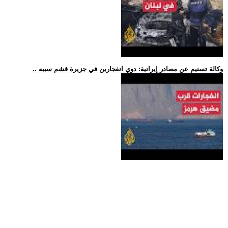
.. وكالة تسنيم عن مصادر إيرانية: دوي انفجارين في جزيرة قشم سببه