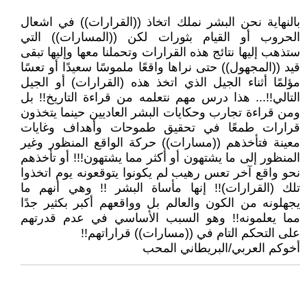
بالنهاية نحن البشر نملك اتخاذ ((القرارات)) في اشعال
الحروب أو القيام بثورات لكن ((المسارات)) التي
ستذهب إليها نتائج هذه القرارات وتحملنا معها وإليها تبقى
قيد ((المجهول)) حتى نراها واقعًا ملموسًا سعيدًا أو تعسًا
مؤلمًا أثناء الجيل الذي اتخذ هذه (القرارات) أو الجيل
التالي!!... هذا درس مهم نتعلمه من قراءة التاريخ!! بل
ومن قراءة تجارب وحكايات البشر العاديين حينما يتخذون
قرارات طمعًا في تحقيق طموحات وأهداف وغايات
معينة فتأخذهم ((مسارات)) حركة الواقع المنظور وغير
المنظور إلى ما يشتهون أو أكثر مما يشتهون!!! أو تأخذهم
نحو واقع آخر تعس رهيب لم يكونوا يتوقعونه يوم اتخذوا
تلك (القرارات)!! إنها مأساة البشر !! وهي أنهم ما
يجهلونه من الكون والعالم بل وواقعهم أكبر بكثير جدًا
مما يعلمونه!! وهو السبب الأساسي في عدم قدرتهم
على التحكم التام في ((مسارات)) قراراتهم!!
أخوكم العربي/البريطاني المحب