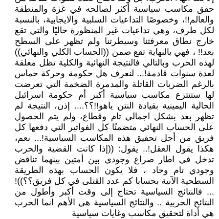
حقق مكاسب سياسية أكثر لصالحه في غزة والمنطقة
والعالم!!، وخصوصًا التداعيات السلبية والايجابية، بالنسبة
لكل طرف، وهي تداعيات غير المنظورة حاليًًا والتي تقع
خارج نطاق معرفتنا وسيطرتنا ولم تظهر على السطح
بعد!! ، فهي بالنهاية تقع ضمن ((الحساب الكلي والنهائي))
لهذه الحرب وبالتالي فالنتيجة النهائية والكلية تظل معلقة
لعدة سنوات قادمة!... لنعرف هل حكومة وحركة حماس
بالرغم الضربات القاتلة والمدمرة الضخمة التي تعرضت
لها ستنتزع مكاسب سياسية أكبر أم حكومة اسرائيل
الحالية اليمينية بقيادة النتن ياهو!!؟؟.... إذن، النتيجة لم
تظهر بعد بشكل اجمالي تام وقطاع، ولم يتم الحصول
على الحساب النهائي متضمنًا كل الفواتير التي دفعها كل
فريق من أجل تحقيق هذه المكاسب السياسية!... نعم،
هكذا يقول العقل!.. يقول: ((إذا كانت القضية والحرب
تدخل في اطار صراع وجودي بين أمتين بينهما تناقض
وجودي تام وحاد ، فلا يكون الحساب بهذه الطريقة
السطحية الآنية بحسابا كم عدد القتلى في كل فريق؟؟))!
... فالنتائج السياسية تحتاج إلى وقت أكبر وأطول من
النتائج الحربية .. والنتائج السياسية هي الأهم انما الحرب
هي أداة لتحقيق مكاسب وغايات سياسية