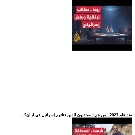
.. منذ عام 2023.. من هم الصحفيون الذين قتلتهم إسرائيل في لبنان؟