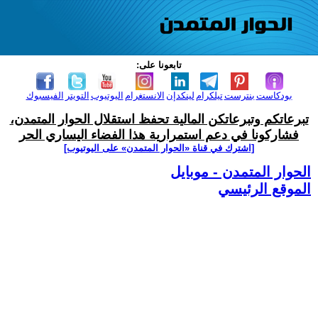
تابعونا على:
بودكاست
بنترست
تيلكرام
لينكدإن
الانستغرام
اليوتيوب
التويتر
الفيسبوك
تبرعاتكم وتبرعاتكن المالية تحفظ استقلال الحوار المتمدن،
فشاركونا في دعم استمرارية هذا الفضاء اليساري الحر
[اشترك في قناة ‫«الحوار المتمدن» على اليوتيوب]
الحوار المتمدن - موبايل
الموقع الرئيسي