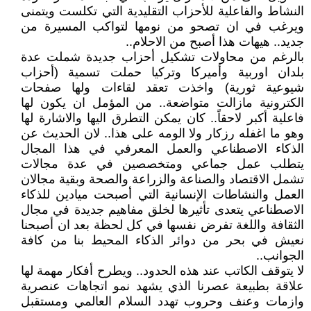
النشاط والفاعلية للأحزاب التقليدية التي تكلست ويتمنى
ويرغب في ان تصحو من نومها لتواكب المسيرة من
جديد.. هيهات هذا أصبح من الاحلام..
بالرغم من محاولات تشكيل أحزاب جديدة شملت عدة
بلدان اوربية وأميركا وتركيا حملت تسمية (أحزاب
شيوعية ثورية) واخذت تعقد لقاءات ولها صفحات
الكترونية مازالت متواضعة.. من المؤمل ان يكون لها
فاعلية أكبر لاحقاً.. كان يمكن التطرق اليها والاشارة لها
وهو ما اغفله رزكار ولا الومه على هذا.. لان الحديث عن
الذكاء الاصطناعي والعمل المعرفي في هذا المجال
يتطلب عمل جماعي ومتخصصين في عدة مجالات
تشمل الاقتصاد والصناعة والزراعة والصحة وبقية مجالان
العمل والنشاطات الإنسانية التي أصبحت ميادين للذكاء
الاصطناعي يتعدى تأثيرها لخلق مفاهيم جديدة في مجال
الثقافة واللغة تفرض نفسها في كل لحظة بعد ان أصبحنا
نعيش في بحر من دوائر الذكاء المحيط بنا من كافة
الجوانب..
لا يتوقف الكاتب عند هذه الحدود.. ويطرح أفكار مهمة لها
علاقة بطبيعة عصرنا الذي يشهد نمو اتجاهات عنصرية
وازمات وعنف وحروب تهدد السلام العالمي ومستقبل