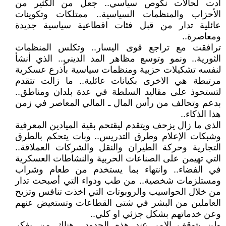
أدت لحالات نكوص سياسي.. جعل من الكثير من
الأحزاب والمنظمات السياسية.. ممتلكات وتكوينات
عائلية تدار من قبل فئات اقطاعية سياسية جديدة
ومعاصرة..
ترافقت مع تراجع قوى اليسار.. وتكلس المنظمات
الثورية.. ونمو وتوسع مظاهر المد الديني.. الذي أنشأ
لنفسه تشكيلات حزبية ومنظمات سياسية بأذرع عسكرية
مرتبطة هي الاخرى بكيانات عائلية.. ما زالت تتقدم
لتستحوذ على مقاليد السلطة في عدة بلدان ومناطق..
بدعم وتحالف من رأس المال ـ المالي المعاصر في زمن
هذا الذكاء..
الذي ما زال يزحف ويتقدم ليقتحم بقية الميادين المعرفية
وشبكات الإعلام وطرق التدريس.. وبات يتحكم بالطرق
التجارية وحركة الطيران والنقل والشركات العملاقة..
التي تهيمن على الصناعات الحربية والنشاطات العسكرية
في الفضاء.. وانتهاء بما يستخدم من طعام وشراب
ومستلزمات شخصية.. من طب ودواء التي أصبحت تدار
من خلال الحواسيب والروبوتات التي اخذت تنافس وتزيح
العاملين من البشر في شتى القطاعات وتستعيض عنهم
وعن خدماتهم بشكل جزئي او كلي..
ولن يتوقف الامر عند هذه الحدود.. هناك من يفكر