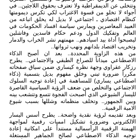
وتتخلى عن الديمقراطية ولا تعترف بحقوق اللاجئين.. في
أجواء لا تخلو من قسوة الاغتراب لكي تكرس ديمومتها
كنظام اقتصادي ـ اجتماعي لا بديل له يخلق اتباعه من
العبيد المعاصرين ويمارس سياسة افساد الحكومات في
العالم وتفكيك الدول ودعم حكام فاسدين وفاشلين
ليصبحوا أداة بيد اسيادهم.. مهمتهم نشر الخراب والدمار
وتخريب اقتصاد بلدانهم ونهب ثرواتها..
من هذه الزاوية المحددة.. بعد ان أصبح الذكاء
الاصطناعي ميداناً للصراع الطبقي والاجتماعي.. يطرح
رزكار عقراوي وجهة نظره كيساري ضمن سياق صفحاته
مكرراً ضرورة تبني وخلق مفهوم بديل بتسمية (ذكاء
اصطناعي يساري) للمساهمة في إعادة توجيه السلوك
الاجتماعي والتخلص من ضعف الرؤية السياسية القاصرة
لليسار الشيوعي الذي أصبحت الفجوة تتسع وتتشعب بينه
وبين الجمهور.. وتخلف منظماته وشللها بسبب شيوع
الامية الرقمية..
وبعد تقديمه لرؤية نقدية واضحة.. يطرح أسس اليسار
الالكتروني وضرورة تشكيل امميات رقمية لمواجهة
الهيمنة الرقمية الرأسمالية مستنداً على امكانية إعادة
توجيه الذكاء الاصطناعي لصالح الجماهير المستغلة