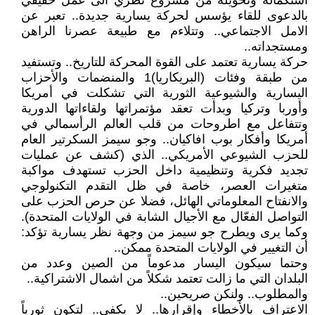
استكماله وتحويله من مشروع نظري الى عمل حقيقي
بالدعوى للقاء يؤسس لحركة يسارية جديدة.. تعبر عن
الامل الاجتماعي.. وتتلاءم مع طبيعة عصرنا الراهن
ومستجداته..
حركة يسارية تعتمد على القوة المحركة للتاريخ.. وتستفيد
من طبقة وفئات (البريكاريا)1 والمنضمات والأحزاب
اليسارية والشيوعية الثورية التي تشكلت في أمريكا
وأوربا وتركيا وبدأت تعقد مؤتمراتها ولقاءاتها الدورية
وتتفاعل مع اطروحات من قلب العالم الرأسمالي في
أمريكا وأفكار بوب افاكيان.. وجو سيمز السكرتير العام
للحزب الشيوعي الأمريكي.. الذي (كشف عن عمليات
تجديد فكرية وتنظيمية داخل الحزب تستهدف مواكبة
متغيرات العصر، خاصة في ظل التقدم التكنولوجي
والانفتاح المعلوماتي الهائل، فضلا عن حرص الحزب على
التواصل الفعّال مع الأجيال الشابة في الولايات المتحدة).
وكما يرى ويطرح جو سيمز من وجهة نظر يسارية تؤكد:
أن التغيير في الولايات المتحدة ممكن..
وحتما سيكون اليسار مدعوماً من الصين وعدد من
البلدان التي ما زالت تعتمد شكلاً من اشمال الاشتراكية..
والمطلوب.. ولنكن صريحين..
الاعتراف بالأخطاء وإقرارها.. لا يكفي.. لتكون ثورياً