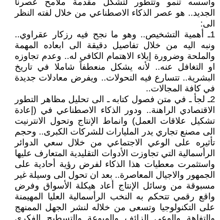
وأسسه تنمو وتتطور لتشكل مقدمة ملامح عصرنا
الجديد.. هو عصر الذكاء الاصطناعي من خلال لفته النظر
الى:
1ـ أهمية التشخيص.. وهو ما نجح فيه رزكار عقراوي..
ونبه اليه من خلال تفاصيل دقيقة الى ابعاده المهمة
والملحة وضرورة إيلاء الاهتمام الكافي له.. وعدم تجاوزه
او التغافل عنه.. لأنه يشكل منعطفاً شاملا في تاريخ
البشرية.. تتسارع فيه التحولات.. ويفرض معادلات جديدة
في كافة المجالات..
2ـ لجأ ـ في متن فصول كتابه ـ الى تحليل مظاهر التطور
الاقتصادي الراهنة.. ودور الذكاء الاصطناعي في (إعادة
تشكيل علاقات العمل) وانماط الإنتاج وتحول الانترنيت
الى مصنع تجاري يدر المليارات للشركات الكبرى.. وحجم
تأثيره على الوعي الاجتماعي من خلال سعي الدوائر
الرأسمالية التي تجاوزت الأدوات التقليدية المتعارف عليها
واستثمرت معطيات هذا الذكاء لفرض رؤية أحادية على
الجمهور والاجيال المعاصرة.. بعد ان تحول الى وسيلة غير
مسبوقة من وسائل الإنتاج أعاد هيكلة الأسواق وفرض
واقع رقمي تتحكم به النخب الرأسمالية العليا المهيمنة
على التكنولوجيا وتسعى من خلاله لنشر الجهل الممنهج
والتفاهة والوعي الزائف والميوعة والتسطيح الفكري