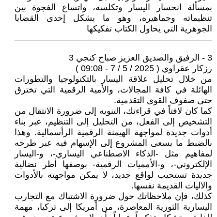
بمسألة انحسار اليسار وتكلسه، واتساع الفجوة بين
تنظيماته وجماهيره، وهو ما يشكل إحدى القضايا
الجوهرية التي يحاول الكتاب تفكيكها
3 - الرفيق والصديق العزيز صباح كنجي 3
رزكار عقراوي ( 2025 / 5 / 7 - 09:08 )
من خلال تحليل علاقة اليسار بالتكنولوجيا والتطورات
الهائلة في كافة المجالات، والأمية الرقمية التي تخترق
حتى صفوف القوى التقدمية.
كما كان لافتاً في قراءتك، التنويه إلى ضرورة الانتقال من
التشخيص إلى الفعل، من التحليل إلى التنظيم، عبر بناء
أدوات جديدة لمواجهة الهيمنة الرقمية الرأسمالية. وهذا
بالضبط ما يسعى المشروع إلى الإسهام فيه عبر طرحه
لمفاهيم مثل -الذكاء الاصطناعي اليساري-، و-اليسار
الإلكتروني-، و-الأمميات الرقمية- بوصفها أطر نضالية
جديدة تستجيب لواقع جديد، لا يمكن مواجهته بالأدوات
والاليات القديمة نفسها.
كذلك، فإن ملاحظاتك حول ضرورة الاشتباك مع التجارب
اليسارية الثورية المعاصرة، من أمريكا إلى تركيا، مهمة