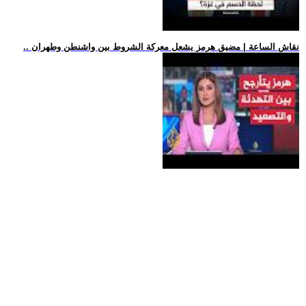
.. نقاش الساعة | مضيق هرمز يشعل معركة الشروط بين واشنطن وطهران