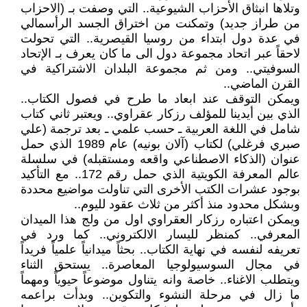
وتلاها انبثاق الأحزاب الشيوعية.. التي وصفت بـ (الاحزاب
من طراز جديد) وتمكنت من اختراق الجسد الرأسمالي
في عدة دول ابتداء من روسيا القيصرية.. التي تحولت
لاحقاً عبر اتحاد مجموعة دول الى ما كان يعرف بـ الإتحاد
السوفيتي.. ومن ثم مجموعة البلدان الاشتراكية في
القرن الماضي..
ويمكن التوقف عند ابعاد ما طرح في فصول الكتاب..
الذي بين أيدينا للمؤلف رزكار عقراوي.. ويعتبر ثاني كتاب
شامل في اللغة العربية ـ حسب علمي ـ بعد ترجمة (علي
صبري فرغلي) لكتاب (آلان بونيه) عام 1989 الذي حمل
عنوان (الذكاء الاصطناعي واقعه ومستقبله) في سلسلة
عالم المعرفة الكويتية الذي حمل رقم 172.. مع التأكيد
بوجود عشرات الكتب الأخرى التي تناولت مواضيع محددة
وبشكل محدود منذ أكثر من ثلاث عقود لليوم..
ويمكن اعتباره رزكار العقراوي اول من ولج هذا الميدان
المعرفي.. كمنظر لليسار الالكتروني.. كما ورد في
تعريفه لنفسه في نهاية الكتاب.. بحثاً ميدانياً علمياً فريداً
في مجال السوسيولوجيا المعاصرة.. يستحق الثناء
ويتطلب الاغناء.. خاصة وانه يتناول موضوعاً حيوياً ومهماً
ما زال في مرحلة النشوء والتكوين.. وبدأت براعمه