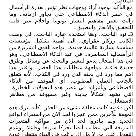
المعاصر..
مع التأكيد بوجود آراء ووجهات نظر تؤمن بقدرة الرأسمال
في عصر الذكاء الاصطناعي على تجاوز ازماته.. وما
زالت تعتبر مفاهيم اليسار يوتوبيا واحلام غير قابلة
للتحقيق والانجاز والتطبيق..
3ـ نوه الباحث.. وهنا استخدم عبارة الباحث.. في وصف
الكاتب رزكار عقراوي.. الى أهمية تشكيل مؤسسات
سياسية يسارية عالمية جديدة.. تواجه القوى الشريرة من
الرأسمالية المعاصرة.. في عهد الذكاء الاصطناعي.. وهو
في هذا المجال يدعو للتغيير والبحث عن وسائل وطرق
جديدة فاعلة لمواجهة متطلبات هذا العصر.. واعتبر هذا
اهم مما ورد في بحثه الذي ورد في الكتاب.. لأنه يتعلق
بالجانب العملي المطلوب.. أي الموقف من الذكاء
الاصطناعي وتأثيراته في عصر هذه التحولات الخطيرة..
التي تشهد اشكالاً جديدة وغير مسبوقة من مظاهر
الاستغلال..
لكن دعوته كانت مغلفة بشيء من الحذر.. كأنه يترك هذه
المهمة للآخرين ممن عجزوا لحد الان من استقراء الواقع
الجديد ولم يبادروا لحد الآن من مواكبة المتغيرات
السريعة التي تتطلب أيضا تحركا سريعاً وفاعلا.. وعدم
التعويل على من لا ما زال يرغب في البقاء منتظراً عودة