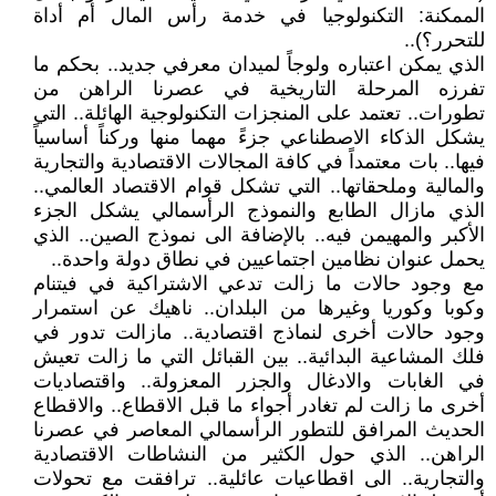
الممكنة: التكنولوجيا في خدمة رأس المال أم أداة
للتحرر؟)..
الذي يمكن اعتباره ولوجاً لميدان معرفي جديد.. بحكم ما
تفرزه المرحلة التاريخية في عصرنا الراهن من
تطورات.. تعتمد على المنجزات التكنولوجية الهائلة.. التي
يشكل الذكاء الاصطناعي جزءً مهما منها وركناً أساسياً
فيها.. بات معتمداً في كافة المجالات الاقتصادية والتجارية
والمالية وملحقاتها.. التي تشكل قوام الاقتصاد العالمي..
الذي مازال الطابع والنموذج الرأسمالي يشكل الجزء
الأكبر والمهيمن فيه.. بالإضافة الى نموذج الصين.. الذي
يحمل عنوان نظامين اجتماعيين في نطاق دولة واحدة..
مع وجود حالات ما زالت تدعي الاشتراكية في فيتنام
وكوبا وكوريا وغيرها من البلدان.. ناهيك عن استمرار
وجود حالات أخرى لنماذج اقتصادية.. مازالت تدور في
فلك المشاعية البدائية.. بين القبائل التي ما زالت تعيش
في الغابات والادغال والجزر المعزولة.. واقتصاديات
أخرى ما زالت لم تغادر أجواء ما قبل الاقطاع.. والاقطاع
الحديث المرافق للتطور الرأسمالي المعاصر في عصرنا
الراهن.. الذي حول الكثير من النشاطات الاقتصادية
والتجارية.. الى اقطاعيات عائلية.. ترافقت مع تحولات