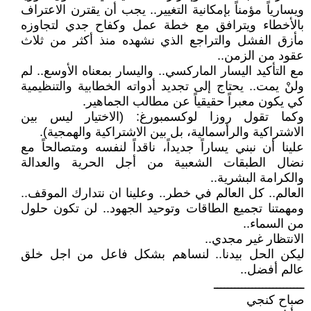
ويسارياً مؤمناً بإمكانية التغيير.. يجب أن يقترن الاعتراف
بالأخطاء ويترافق مع خطة عمل وكفاح جدي لتجاوزه
مأزق الفشل والتراجع الذي نشهده منذ أكثر من ثلاث
عقود من الزمن..
مع التأكيد اليسار الماركسي.. واليسار بمعناه الأوسع.. لم
ولنْ يمت.. يحتاج إلى تجديد أدواته الخطابية والتنظيمية
كي يكون معبراً حقيقياً عن مطالب الجماهير.
وكما تقول روزا لوكسمبورغ: (الاختيار ليس بين
الاشتراكية والرأسمالية، بل بين الاشتراكية والهمجية).
علينا أن نبني يساراً جديداً، ناقداً لنفسه ومتصالحاً مع
نضال الطبقات الشعبية من أجل الحرية والعدالة
والكرامة البشرية..
العالم.. كل العالم في خطر.. وعلينا ان نتدارك الموقف..
ومهمتنا تجميع الطاقات وتوحيد الجهود.. لن تكون حلول
من السماء..
الانتظار غير مجدي..
ليكن الحل بيدنا.. لنساهم بشكل فاعل من اجل خلق
عالم أفضل..
ــــــــــــــــــــــــــ
صباح كنجي