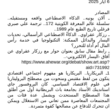
6 أيار 2025
المصادر
ـ آلان بونيه.. الذكاء الاصطناعي واقعه ومستقبله..
سلسلة عالم المعرفة الكويتية 172.. ترجمة علي صبري
فرغلي تاريخ الطبع عام 1989..
ـ رزكار عقراوي.. الذكاءْ الاصطناعي الرأسمالي، تحديات
اليسار والبدائل الممكنة: التكنولوجيا في خدمة رأس
المال أم أداة للتحرر؟
ـ رابط مقال سابق بعنوان حوار مع رزكار عقراوي عن
آفاق -اليسار الالكتروني-..
https://www.ahewar.org/debat/show.art.asp?
aid=731992
1ـ البريكاريا.. البريكاريا هو مفهوم اجتماعي اقتصادي
يتكون من لفظ مقتبس ومنحوت من مصطلح البروليتاريا
في علوم الاقتصاد السياسي. كان البروفسور جاي
استاندينك الأستاذ بجامعة باث البريطانية أول من أطلق
هذا المصطلح المستحدث ويشمل عدة فئات من
المجتمعات المعاصرة ممن تعاني من الاستغلال ويمكن
ان تتحرك للدفاع عن مصالحها كقوة متمردة..