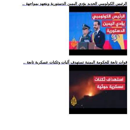
.. الرئيس الكولومبي الجديد يؤدي اليمين الدستورية ويتعهد بمواجهة
.. قوات تابعة للحكومة اليمنية تستهدف آليات وثكنات عسكرية تابعة