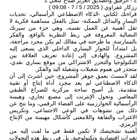
2 - الرفيق والصديق العزيز صباح كنجي 2
رزكار عقراوي ( 2025 / 5 / 7 - 09:08 )
قراءتك لكتابي -الذكاء الاصطناعي الرأسمالي، تحديات
اليسار والبدائل الممكنة- تمثل بالفعل مساهمة فكرية لا
تقل أهمية عن العمل نفسه، وهي جزء من سيرتك
النضالية المعروفة في ربط النظرية بالواقع، والفكر
بالممارسة. ما طرحته في مقالك لم يكن مجرد مراجعة،
بل امتداداً للحوار اليساري الداخلي الذي يسعى إليه
المشروع، والهادف إلى إعادة تعريف العلاقة بين
التكنولوجيا والتحرر الاشتراكي من موقع يساري نقدي،
متجذر في هموم شغيلات وشغيلة اليد والفكر.
لقد لامستَ بعمق جوهر المشروع، حين أشرتَ إلى أن
الذكاء الاصطناعي لم يعد مجرد أداة إنتاج أو تقنية
متقدمة، بل أصبح ساحة مركزية للصراع الطبقي
المعاصر. وتحول الإنترنت إلى مصنع تجاري، وهيمنة
الرأسمالية الخوارزمية على الفضاء الرقمي، وما نتج عن
ذلك من تشوهات في الوعي الاجتماعي، وتكريس
الاغتراب والتفاهة واللامعنى كأشكال مهيمنة من الإنتاج
الرمزي.
أهمية تشخيصك لا تكمن فقط في ما لفت إليه من
تغيرات اقتصادية وتكنولوجية، بل في ربط هذه التحولات