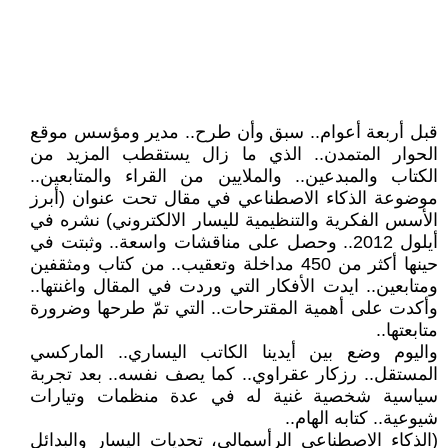
قبل أربعة أعوام.. سبق وأن طرح.. مدير ومؤسس موقع
الحوار المتمدن.. الذي ما زال يستقطب المزيد من
الكتاب والمبدعين.. والملايين من القراء والمتابعين..
موضوعة الذكاء الاصطناعي في مقال تحت عنوان (أبرز
الأسس الفكرية والتنظيمية لليسار الالكتروني) نشره في
أيلول 2012.. وحصل على مناقشات واسعة.. وثبتت في
حينها أكثر من 450 مداخلة وتعقيب.. من كتاب ومثقفين
ومتابعين.. ايدت الأفكار التي وردت في المقال واغنتها..
وأكدت على أهمية المقترحات.. التي تمّ طرحها وضرورة
متابعتها..
واليوم وضع بين أيدينا الكاتب اليساري.. الماركسي
المستقل.. رزكار عقراوي.. كما يصف نفسه.. بعد تجربة
سياسية شخصية غنية له في عدة منظمات وتيارات
شيوعية.. كتابه الهام..
(الذكاء الاصطناعي الرأسمالي، تحديات اليسار والبدائل