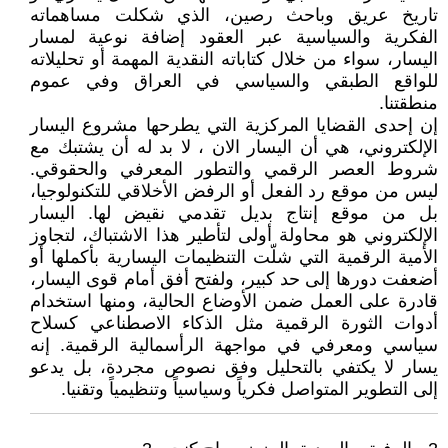
تاريخ عريق وباحث رصين، الذي شكلت مساهماته
الفكرية والسياسية عبر العقود إضافة نوعية لمسار
اليسار، سواء من خلال كتاباته النقدية المهمة أو تحليلاته
للواقع الطبقي والسياسي في العراق وفي عموم
منطقتنا.
إن إحدى القضايا المركزية التي يطرحها مشروع اليسار
الإلكتروني، هي أن اليسار الان ، لا بد له أن يشتبك مع
شروط العصر الرقمي والتطور المعرفي والحقوقي.
ليس من موقع رد الفعل أو الرفض الأخلاقي للتكنولوجيا،
بل من موقع إنتاج بديل تقدمي نقيض لها. اليسار
الإلكتروني هو محاولة أولى لتأطير هذا الاشتباك، لتجاوز
الأمية الرقمية التي شلّت التنظيمات اليسارية بأكملها أو
أضعفت دورها إلى حد كبير، ولفتح أفق أمام قوى اليسار،
قادرة على العمل ضمن الأوضاع الحالية، ومنها استخدام
أدوات الثورة الرقمية مثل الذكاء الاصطناعي كسلاح
سياسي ومعرفي في مواجهة الرأسمالية الرقمية. إنه
يسار لا يكتفي بالتحليل وفق نصوص مجردة، بل يدعو
إلى التطوير المتواصل فكرياً وسياسياً وتنظيمياً وتقنيا.