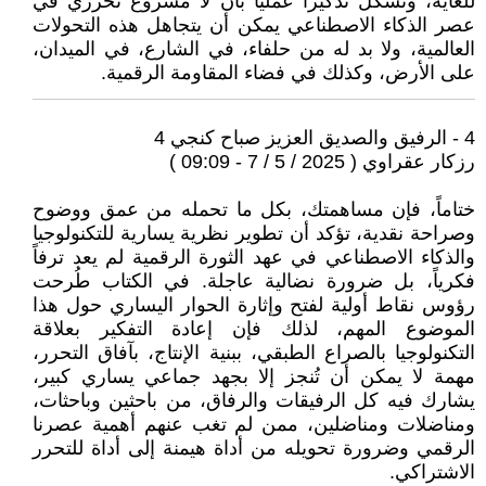
للغاية، وتشكل تذكيراً عملياً بأن لا مشروع تحرري في
عصر الذكاء الاصطناعي يمكن أن يتجاهل هذه التحولات
العالمية، ولا بد له من حلفاء، في الشارع، في الميدان،
على الأرض، وكذلك في فضاء المقاومة الرقمية.
4 - الرفيق والصديق العزيز صباح كنجي 4
رزكار عقراوي ( 2025 / 5 / 7 - 09:09 )
ختاماً، فإن مساهمتك، بكل ما تحمله من عمق ووضوح
وصراحة نقدية، تؤكد أن تطوير نظرية يسارية للتكنولوجيا
والذكاء الاصطناعي في عهد الثورة الرقمية لم يعد ترفاً
فكرياً، بل ضرورة نضالية عاجلة. في الكتاب طُرحت
رؤوس نقاط أولية لفتح وإثارة الحوار اليساري حول هذا
الموضوع المهم، لذلك فإن إعادة التفكير بعلاقة
التكنولوجيا بالصراع الطبقي، ببنية الإنتاج، بآفاق التحرر،
مهمة لا يمكن أن تُنجز إلا بجهد جماعي يساري كبير،
يشارك فيه كل الرفيقات والرفاق، من باحثين وباحثات،
ومناضلات ومناضلين، ممن لم تغب عنهم أهمية عصرنا
الرقمي وضرورة تحويله من أداة هيمنة إلى أداة للتحرر
الاشتراكي.