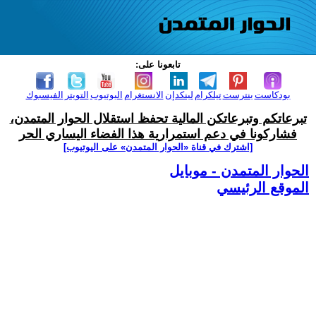
تابعونا على:
بودكاست
بنترست
تيلكرام
لينكدإن
الانستغرام
اليوتيوب
التويتر
الفيسبوك
تبرعاتكم وتبرعاتكن المالية تحفظ استقلال الحوار المتمدن،
فشاركونا في دعم استمرارية هذا الفضاء اليساري الحر
[اشترك في قناة ‫«الحوار المتمدن» على اليوتيوب]
الحوار المتمدن - موبايل
الموقع الرئيسي