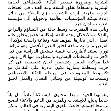
البشرية وضرورة تسخير الذكاء الاصطناعي لخدمة
البشرية ومسعاها لخلق السلام ونبذ العنف في العلاقات
الدولية وفرض إرادة الشعوب بنزع السلاح من خلال
إعادة هيكلة المؤسسات العالمية وتحويلها الى مؤسسة
شعوب وبلدان حرة..
وتأتي هذه المقترحات وسط حالة من التشاؤم والتراجع
والتفكك والانحلال وعدم الثقة بإمكانية تحقيق وخلق عالم
أفضل.. التي تجازها المؤلف بثقة وقناعة راسخة ليؤكد ان
الفرص ما زالت متاحة لخلق البديل الأفضل وهو موقف
ثوري يستند لأطروحات علمية تستحق الدراسة من قبل
الأحزاب والمنظمات اليسارية والمطلوب منها الان وليس
غدا مواكبة العصر وتشخيص لجان تخصصية في كل
حزب ومنظمة يسارية تكون قادرة على التفاعل مع
تكنولوجيا المعلومات في مرحلة الذكاء الاصطناعي
وتستخدمه كوسيلة من وسائل النضال والعمل لخلق
التغيير..
وهو بهذا الجهد.. وبهذا المحتوى.. ليس كتاباً عادياً.. بل بياناً
جديداً يحتاج للاستيعاب وللمزيد من الدعم والاغناء ليصبح
برنامجاً اجتماعياً فاعلا.. للقوى اليسارية في العالم.. يمكن