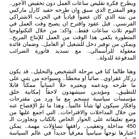
ويطرح فكرة تقليص ساعات العمل دون تخفيض الأجور..
وهو المقترح الذي سبق وان طرحه حفيد كارل ماركس
من بنته الذي كان عضواً قيادياً في الحزب الاشتراكي
الفرنسي.. قبل عقود واقترح ان يصبح وقت العمل في
اليوم ثلاث ساعات فقط.. واكد: من خلال التكنولوجيا
المتطورة يكفي هذا الوقت من العمل للإنتاج المربح..
ويمكن من توفير دخل للشغيل او العامل.. وضمان فائدة
معقولة للرأسمالي.. مع تسديد فاتورة الضرائب
المدفوعة للدولة..
وهنا طالما كنا في مرحلة التشخيص والتحليل.. قد يكون
رزكار عقراوي.. صائباً او مخطئاً.. وسيواجه من يثني على
ما طرحه ويدعمه ويعتبره حلاً انسانياً ممكناً قابلا
للتطبيق.. ومؤيدين سيشهدون لاحقاً إمكانية خلق
مؤسسات سياسية تنسجم مع ما ورد من مقترحات
وافكار سيكون لها شأناً عالمياً.. وهذا ما تمّ الإفصاح عنه
من خلال المداخلات والاقتراحات.. التي اجمع عليها من
وضع تعليقاته على الحوار الخاص بالكتاب وتجاوزت الـ
450 مداخلة وتعقيب.. رافقها تساؤلات مهمة.. يمكن
اعتبارها توجهاً سياسياً معرفياً جديداً في عالم السياسة