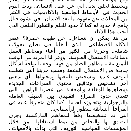
ويخطط لخلق بديل آلي عن عقل الانسان.. وبات اليوم
الحديث في الأوساط الجامعية والاكاديميات في الكثير
من المجالات عن مفهوم ما بعد الانسان.. في نشوة خيال
جامح لا حدود له كما لا حدود للعلم والتطور العلمي الذي
أنجب هذا الذكاء..
من هنا يمكن ان نتساءل.. عن طبيعة عصرنا؟ عصر
الذكاء الاصطناعي.. الذي أدخلنا في نطاق تحولات
شاملة.. وحررنا من الكثير من أعباء ومخاطر العمل
وساعات الاستغلال الطويلة.. ووفر لنا المزيد من الوقت
للتمتع ببقية مظاهر الحياة من جهة.. وجعلنا نواجه اشكال
جديدة من الاستغلال البشعة وسلب حريتنا التي تتطلب
التوقف عندها وتشخيص طبيعتها ومحتواها.. أي بمعنى
آخر تشخيص وتدقيق محتوى الصراعات الجديدة
ومظاهرها المغلفة والمخفية في عصرنا الراهن.. التي
تتعدى حدود الصراع التقليدي بين الطبقة العاملة
والبرجوازية وتتجاوزه لحدما.. كما كان متعارفاً عليه في
المراحل السابقة للتطور الرأسمالي..
التي تم تشخيصها وفقاً للمفاهيم الماركسية وجرى
التصدي لها والتخلص من نمط استغلالها.. من خلال
المؤسسات السياسية الثورية.. التي بدأت بالأمميات..