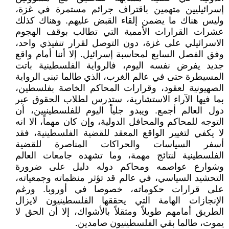
إسرائيليين متهمين باقتراف جرائم مستمرة في غزة،
وليس هناك ما يضمن إلقاء القبض عليهم. وهناك كذلك
عشرات القرارات الأممية التي تطالب بوقف الهجوم
الاسرائيلي على غزة، دون التوصل لقرار تنفيذي واحد،
وفق الفصل السابع لمحاسبة إسرائيل. إلا أننا أمام واقع
جديد يفرض نفسه اليوم، فالرواية الفلسطينية باتت
المسيطرة حتى في عالم الغرب، الذي طالما تبنى الرواية
الصهيونية لعقود، وقرارات المحاكم الخاصة بفلسطين،
بما فيها الآراء الاستشارية، ستدرس لطلاب الحقوق عبر
دول العالم أجمع. ويبدو جلياً اليوم للفلسطينيين، أن
التوجه للمحاكم والمحافل الدولية، وإن كان مهماً، الا انه
لا يكفي لتغيير الواقع المعقد للقضية الفلسطينية، فقد
أسفر السياسات والحراكات المناصرة للقضية
الفلسطينية لنتائج مهمة، وما تشهده جامعات العالم
وشوارع عواصمه ومحاكم دوله دليل على ضرورة
التحشيد السياسي، في عالم قد تؤثر منظماته وجمعياته،
على قرارات حكوماته، خصوصا في أوروبا. ورغم
الإنجازات الهامة التي يحققها الفلسطينيون لايزال
الطريق أمامهم طويلاً ومثقلاً بالأشواك، إلا أن الحق لا
يموت، طالما بقي الفلسطينيون صامدين.