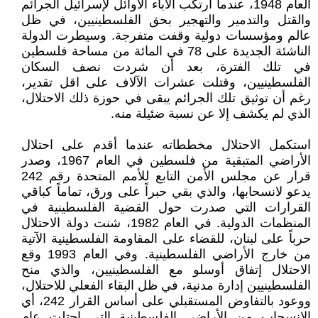
العام 1948، عندما ارتكب الآباء الأوائل لإسرائيل الجرائم
والقتل والتدمير والتهجير بحق الفلسطينيين، في ظل
عالم ومؤسسات دولية وقفت متفرجة. وسيطرت الدولة
الناشئة الجديدة على 78 في المائة من مساحة فلسطين
في تلك الفترة، بعد أن شردت نصف السكان
الفلسطينيين، وقتلت عشرات الآلاف على اقل تقدير،
رغم أن توثيق تلك الجرائم يبقى في حوزة ذلك الاحتلال،
الذي لم يكشف إلا عن نسبة ضئيلة منه.
استكمل الاحتلال مخططاته عندما أقدم على احتلال
الأراضي المتبقية من فلسطين في العام 1967، وصدر
قرار عن مجلس الأمن التابع للأمم المتحدة رقم 242
يدعو لانسحابها، والذي بقي حبراً على ورق، تماماً كباقي
القرارات التي صدرت حول القضية الفلسطينية في
المنظمات الدولية. في العام 1982، شنت دولة الاحتلال
حرباً على لبنان، للقضاء على المقاومة الفلسطينية الآتية
من خارج الأراضي الفلسطينية. وفي العام 1993 وقع
الاحتلال إتفاق أوسلو مع الفلسطينيين، والذي منح
الفلسطينيين إدارة مدنية، في ظل البقاء الفعلي للاحتلال،
ووعود بالتفاوض المستقبلي على أساس القرار 242، أي
الانسحاب من الأراضي الفلسطينية التي احتلت عام