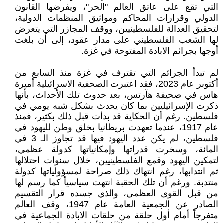
التي تقع على عاتق العالم "الحر"، ويفرضها القانون
الدولي وقرارات المحاكم ومواثيق المنظمات الدولية،
لتحقيق العدالة للفلسطينيين، ووقف المجازر التي يتعرض
لها الشعب الفلسطيني على مدار عقود، إلى أن بلغت
أوجها بجرائم الابادة المفتوحة في غزة.
لم تبدأ الجرائم التي تقترف في غزة منذ السابع من
أكتوبر عام 2023، فقد اعتبرت الصحفية الاسرائيلية أميرة
هاس في صحيفة هآرتس، بعد حدوث تلك الأحداث، بأنها
ذكرت الإسرائيليين بما كان يحدث بشكل شبه يومي في
فلسطين. رغم أن الحكاية قد بدأت قبل ذلك بكثير، فمنذ
عام 1917، عندما تعهدت بريطانيا بخلق وطن لليهود في
فلسطين، لم يكن عدد اليهود فيها قد تجاوز الـ 3 في
المائة، وسخرت قدراتها وإمكانياتها كدولة عظمي،
لتمكين اليهود وقمع الفلسطينيين، خلال سنوات احتلالها
ثم انتدابها، رغم انتهاك ذلك صراحة لمسؤولياتها كدولة
منتدبة. ورغم أن تلك الحقبة انتهت سياسياً كما رسم لها
من قبل القوى العظمي، والذي جسده قرار التقسيم
الصادر عن الجمعية العامة عام 1947، وقف العالم
متفرجاً أمام أول حلقة من حلقات الابادة الجماعية في