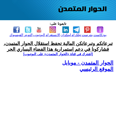
تابعونا على:
بودكاست
بنترست
تيلكرام
لينكدإن
الانستغرام
اليوتيوب
التويتر
الفيسبوك
تبرعاتكم وتبرعاتكن المالية تحفظ استقلال الحوار المتمدن،
فشاركونا في دعم استمرارية هذا الفضاء اليساري الحر
[اشترك في قناة ‫«الحوار المتمدن» على اليوتيوب]
الحوار المتمدن - موبايل
الموقع الرئيسي