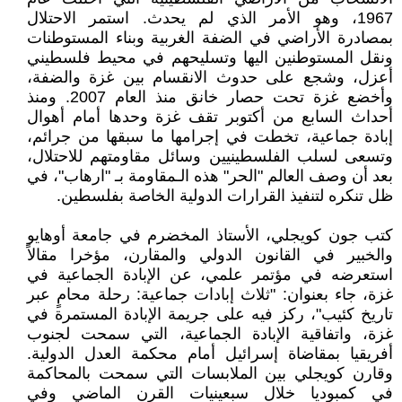
1967، وهو الأمر الذي لم يحدث. استمر الاحتلال
بمصادرة الأراضي في الضفة الغربية وبناء المستوطنات
ونقل المستوطنين اليها وتسليحهم في محيط فلسطيني
أعزل، وشجع على حدوث الانقسام بين غزة والضفة،
وأخضع غزة تحت حصار خانق منذ العام 2007. ومنذ
أحداث السابع من أكتوبر تقف غزة وحدها أمام أهوال
إبادة جماعية، تخطت في إجرامها ما سبقها من جرائم،
وتسعى لسلب الفلسطينيين وسائل مقاومتهم للاحتلال،
بعد أن وصف العالم "الحر" هذه الـمقاومة بـ "ارهاب"، في
ظل تنكره لتنفيذ القرارات الدولية الخاصة بفلسطين.
كتب جون كويجلي، الأستاذ المخضرم في جامعة أوهايو
والخبير في القانون الدولي والمقارن، مؤخرا مقالاً
استعرضه في مؤتمر علمي، عن الإبادة الجماعية في
غزة، جاء بعنوان: "ثلاث إبادات جماعية: رحلة محامٍ عبر
تاريخ كئيب"، ركز فيه على جريمة الإبادة المستمرة في
غزة، واتفاقية الإبادة الجماعية، التي سمحت لجنوب
أفريقيا بمقاضاة إسرائيل أمام محكمة العدل الدولية.
وقارن كويجلي بين الملابسات التي سمحت بالمحاكمة
في كمبوديا خلال سبعينيات القرن الماضي وفي