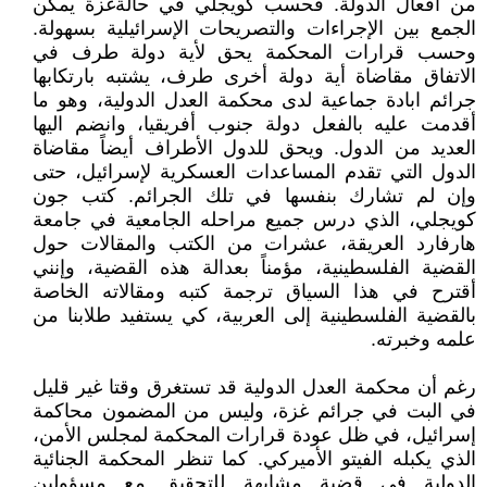
من أفعال الدولة. فحسب كويجلي في حالةغزة يمكن
الجمع بين الإجراءات والتصريحات الإسرائيلية بسهولة.
وحسب قرارات المحكمة يحق لأية دولة طرف في
الاتفاق مقاضاة أية دولة أخرى طرف، يشتبه بارتكابها
جرائم ابادة جماعية لدى محكمة العدل الدولية، وهو ما
أقدمت عليه بالفعل دولة جنوب أفريقيا، وانضم اليها
العديد من الدول. ويحق للدول الأطراف أيضاً مقاضاة
الدول التي تقدم المساعدات العسكرية لإسرائيل، حتى
وإن لم تشارك بنفسها في تلك الجرائم. كتب جون
كويجلي، الذي درس جميع مراحله الجامعية في جامعة
هارفارد العريقة، عشرات من الكتب والمقالات حول
القضية الفلسطينية، مؤمناً بعدالة هذه القضية، وإنني
أقترح في هذا السياق ترجمة كتبه ومقالاته الخاصة
بالقضية الفلسطينية إلى العربية، كي يستفيد طلابنا من
علمه وخبرته.
رغم أن محكمة العدل الدولية قد تستغرق وقتا غير قليل
في البت في جرائم غزة، وليس من المضمون محاكمة
إسرائيل، في ظل عودة قرارات المحكمة لمجلس الأمن،
الذي يكبله الفيتو الأميركي. كما تنظر المحكمة الجنائية
الدولية في قضية مشابهة للتحقيق مع مسؤولين