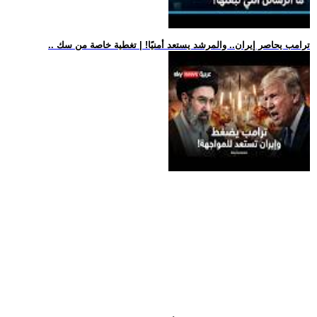
.. ترامب يحاصر إيران.. والمرشد يستعد أمنيًا! | تغطية خاصة من سك