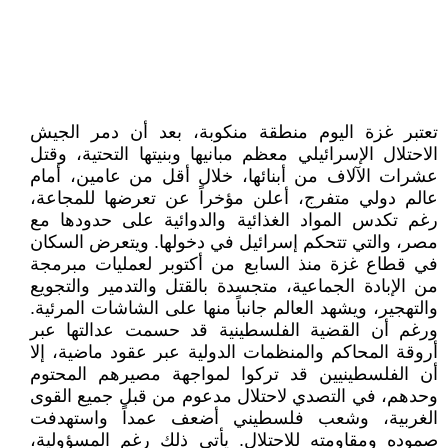
تعتبر غزة اليوم منطقة منكوبة، بعد أن دمر الجيش
الاحتلال الإسرائيلي معظم مبانيها وبنيتها التحتية، وقتل
عشرات الآلاف من أبنائها، خلال أقل من عامين، أمام
عالم دولي متفرج، أعلن مؤخراً عن تعرضها للمجاعة،
رغم تكدس المواد الغذائية والدوائية على حدودها مع
مصر، والتي تتحكم إسرائيل في دخولها. ويتعرض السكان
في قطاع غزة منذ السابع من أكتوبر لعمليات مبرمجة
من الإبادة الجماعية، متجسدة بالقتل والتدمير والتجويع
والتهجير، ويشهد العالم جانباً منها على الشاشات المرئية.
ورغم أن القضية الفلسطينية قد حسمت عدالتها عبر
أروقة المحاكم والمنظمات الدولية عبر عقود ماضية، إلا
أن الفلسطينيين قد تركوا لمواجهة مصيرهم المحتوم
وحدهم، في التصدي لاحتلال مدعوم من قبل جميع القوى
الغربية، وشعب فلسطيني أضعف عمداً واستهدفت
صموده ومقاومته للاحتلال. يأتي ذلك رغم المسؤولية،