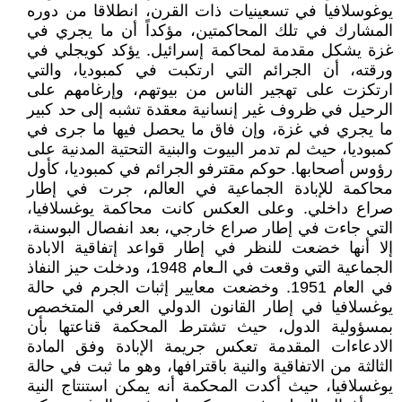
يوغوسلافيا في تسعينيات ذات القرن، انطلاقا من دوره
المشارك في تلك المحاكمتين، مؤكداً أن ما يجري في
غزة يشكل مقدمة لمحاكمة إسرائيل. يؤكد كويجلي في
ورقته، أن الجرائم التي ارتكبت في كمبوديا، والتي
ارتكزت على تهجير الناس من بيوتهم، وإرغامهم على
الرحيل في ظروف غير إنسانية معقدة تشبه إلى حد كبير
ما يجري في غزة، وإن فاق ما يحصل فيها ما جرى في
كمبوديا، حيث لم تدمر البيوت والبنية التحتية المدنية على
رؤوس أصحابها. حوكم مقترفو الجرائم في كمبوديا، كأول
محاكمة للإبادة الجماعية في العالم، جرت في إطار
صراع داخلي. وعلى العكس كانت محاكمة يوغسلافيا،
التي جاءت في إطار صراع خارجي، بعد انفصال البوسنة،
إلا أنها خضعت للنظر في إطار قواعد إتفاقية الابادة
الجماعية التي وقعت في الـعام 1948، ودخلت حيز النفاذ
في العام 1951. وخضعت معايير إثبات الجرم في حالة
يوغسلافيا في إطار القانون الدولي العرفي المتخصص
بمسؤولية الدول، حيث تشترط المحكمة قناعتها بأن
الادعاءات المقدمة تعكس جريمة الإبادة وفق المادة
الثالثة من الاتفاقية والنية باقترافها، وهو ما ثبت في حالة
يوغسلافيا، حيث أكدت المحكمة أنه يمكن استنتاج النية