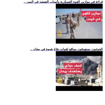
.. قراءة في موازين القوة العسكرية وأسباب التصعيد في اليمن
.. الحوثيون يستهدفون مواقع لقوات دفاع شبوة في بيحان