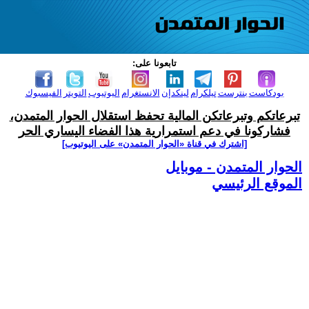
تابعونا على:
بودكاست
بنترست
تيلكرام
لينكدإن
الانستغرام
اليوتيوب
التويتر
الفيسبوك
تبرعاتكم وتبرعاتكن المالية تحفظ استقلال الحوار المتمدن،
فشاركونا في دعم استمرارية هذا الفضاء اليساري الحر
[اشترك في قناة ‫«الحوار المتمدن» على اليوتيوب]
الحوار المتمدن - موبايل
الموقع الرئيسي