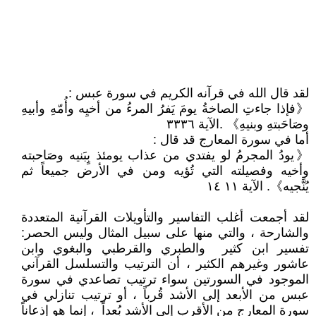
لقد قال الله في قرآنه الكريم في سورة عبس :
《فإذا جاءتِ الصاخةُ يومَ يَفرُ المرءُ من أخيِه وأُمّهِ وأبيهِ
وصَاحَبتهِ وبنيهِ》 .الآية ٣٣٣٦
أما في سورة المعارج قد قال :
《يودُ المجرمُ لو يفتدي من عذاب يومئذ بٍبَنيه وصَاحبته
وأخيه وفصيلته التي تُؤيه ومن في الأرض جميعاً ثم
يُنَّجيه》. الآية ١١ ١٤
لقد أجمعت أغلب التفاسير والتأويلات القرآنية المتعددة
والشارحة ، والتي منها على سبيل المثال وليس الحصر:
تفسير ابن كثير والطبري والقرطبي والبغوي وابن
عاشور وغيرهم الكثير ، أن الترتيب والتسلسل القرآني
الموجود في السورتين سواء ترتيب تصاعدي في سورة
عبس من الأبعد إلى الأشد قُرباً ، أو ترتيب تنازلي في
سورة المعارج من الأقرب إلى الأشد بُعداً ، إنما هو إذعاناً