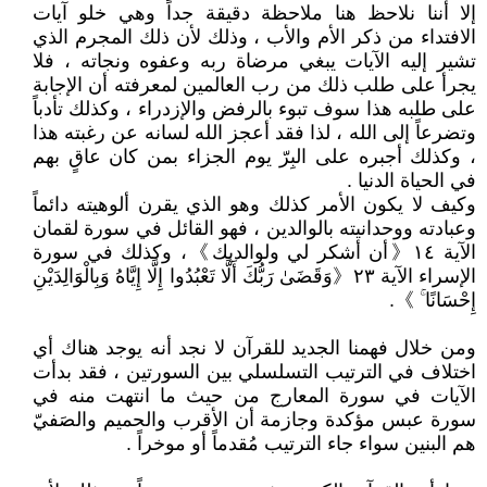
إلا أننا نلاحظ هنا ملاحظة دقيقة جداً وهي خلو آيات
الافتداء من ذكر الأم والأب ، وذلك لأن ذلك المجرم الذي
تشير إليه الآيات يبغي مرضاة ربه وعفوه ونجاته ، فلا
يجرأ على طلب ذلك من رب العالمين لمعرفته أن الإجابة
على طلبه هذا سوف تبوء بالرفض والإزدراء ، وكذلك تأدباً
وتضرعاً إلى الله ، لذا فقد أعجز الله لسانه عن رغبته هذا
، وكذلك أجبره على البِرّ يوم الجزاء بمن كان عاقٍ بهم
في الحياة الدنيا .
وكيف لا يكون الأمر كذلك وهو الذي يقرن ألوهيته دائماً
وعبادته ووحدانيته بالوالدين ، فهو القائل في سورة لقمان
الآية ١٤《أن أشكر لي ولوالديك》، وكذلك في سورة
الإسراء الآية ٢٣《وَقَضَىٰ رَبُّكَ أَلَّا تَعْبُدُوا إِلَّا إِيَّاهُ وَبِالْوَالِدَيْنِ
إِحْسَانًا ۚ 》.
ومن خلال فهمنا الجديد للقرآن لا نجد أنه يوجد هناك أي
اختلاف في الترتيب التسلسلي بين السورتين ، فقد بدأت
الآيات في سورة المعارج من حيث ما انتهت منه في
سورة عبس مؤكدة وجازمة أن الأقرب والحميم والصَفيّ
هم البنين سواء جاء الترتيب مُقدماً أو موخراً .