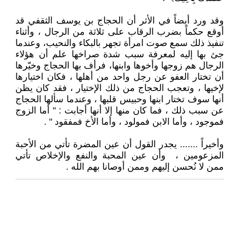
وقد ورد أيضاً في الأثر أن الحجاج بن يوسف الثقفي قد
أوقع حكماً بضرب الرقاب على ثلاثة من الرجال ، وأثناء
تنفيذ ذلك سمع صوت امرأة تجهر بالبكاء والنحيب، وعندما
جئ بها إليه لمعرفة سبب شدة صراخها علم أن هؤلاء
الرجال هم زوجها وأخوها وابنها، فرأف بها الحجاج وخيّرها
أن تختار العفو عن رجل واحد من أهلها ، فكان اختيارها
لإخيها ، وتعجب الحجاج من ذلك الإختيار ، فقد كان يظن
أنها سوف تختار ابنها وحبيس قلبها ، وعندما سألها الحجاج
عن سبب ذلك ، فما كان منها إلا أنها أجابت : " أما الزوج
فموجود ، وأما الابن فمولود ، وأما الأخ فمفقود " .
وأخيراً ....... يجدر القول أن عين المضرة تأتي من الأحبة
المزعومين ، وأن عين المحبة والنفع والإخلاص تأتي
ممن لا نُحسن إليهم وممن أوصانا بهم الله .