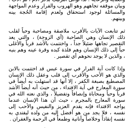
وبيان موقفه تجاههم وهو الهروب والفرار وعدم المواجهة
والمسائلة لوجود استحقاق ولعدم إقامة الحُجة بينه
وبينهم.
ثم تتابعت الآيات بالأقرب ملاصقة ومصاحبة وحباً لقلب
ذلك الإنسان وهي الصاحبة (أي الزوجة) ، والتي يعد
التقصير تجاهها ضئيلاً جداً ، واختتمت بالأشد قرباً والأغلى
حباً إلى ذلك الإنسان وهم فلذة كبده وقرة عينه وهم بنيه
، والذين لا يوجد نحوهم أي تقصير .
وإذا كانت آية الفرار في سورة عبس قد اختتمت بالابن
والذي هو الأحب والأقرب إلى قلب وعقل ذلك الإنسان
المصطبغ بصبغة الكفر ، إلا أنها قد استهلت به أيضاً في
سورة المعارج في آية الافتداء ، من حيث أنه أيضاً الأشد
قرباً وحباً ومحاباة وإنصافاً وتفضيلاً ، والذي نعته الله في
سورة المعارج بالمجرم ، حيث أن هذا الإنسان عندما
يواجه الافتداء فإنه يقدم العزيز والنفيس والأحب إلى
نفسه ، فلا يجد من هو أفضل إليه من ولده ليفتدي به
نفسه إنقاذاً وخلاصاً وأنانية وطمعاً في الرحمة والغفران .