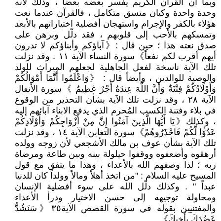
وبما أن القرآن الكريم يفسر بعضه بعضاً ، وذلك لأنه
وحدة واحدة وكيان متسق متكامل ، فالقرآن عندما نعت
هؤلاء بالكفر والإجرام واستهجان أفضلية اختياراتهم بالأبعد
وتمسكهم بالأحب إلى قلوبهم ، فقد دلّل وبرهن على
صدق نعته هذا ؛ حين قال :《آباؤكم وأبناؤكم لا تدرون
أيهم أقرب لكم نفعاً》سورة النساء الآية ١١ . وقد نزلت
تلك الآية ناسخة لفعل الجاهلية لجعلهم الميراث للولد
والوصية للوالدين ، وأيضاً قال : 《وَاعْلَمُوا أَنَّمَا أَمْوَالُكُمْ
وَأَوْلَادُكُمْ فِتْنَةٌ وَأَنَّ اللَّهَ عِندَهُ أَجْرٌ عَظِيمٌ 》سورة الأنفال
الآية ٢٨ ، وقد نزلت تلك الآية بشأن التحذير من الوقوع
في بلاء وفتنة الكسب المُحرم الذي يدفع الابناء آبائهم إليه
، وكذلك《يَا أَيُّهَا الَّذِينَ آمَنُوا إِنَّ مِنْ أَزْوَاجِكُمْ وَأَوْلَادِكُمْ
عَدُوًّا لَّكُمْ فَاحْذَرُوهُمْ》سورة التغابن الآية ١٤ ، وقد نزلت
تلك الآية بشأن عوف بن مالك الأشجعي لأن زوجه وولده
أرهقوه وأضعفوه ووقفوا حيلولة بينه وبين طاعة ومرضاة
ربه ؛ لذا وصفهم الله بالأعداء ، وهذا ما يتفق مع قول
المسيح عليه السلام : "من اتخذ أهلاً ومالاً وولداً كان للدنيا
عبداً " . وكذلك دلّل الله على سوء أفضلية الإنسان
ومحاولة توجيهه إلى حسن الاختيار ودرأ الأعداء
والمفتنيين بقوله في سورة القصص الآية٣٥《سَنَشُدُّ
عَضُدَكَ بِأَخِيكَ》.