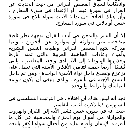
وانعكاساً لسياق القصص القرآني من حيث الحديث عن
الفرار في سورة عبس أو الإفتداء في سورة المعارج ،
وأن هناك اختلافاً في بداية الآيات سواء بالأخ في سورة
عبس أو بالابن في سورة المعارج.
إلا أن التدبر والتمعن في آيات القرآن بوجهة نظر ثاقبة
متفحصة غير متوارثة أو متواترة عن الآخرين ، وإنما
مدركة لتتبع القصص القرآني وطبيعة النفس البشرية
وآهواء وعادات الجاهلية العربية والتي تمتد آثارها
وجذورها المتوطنة إلى الآن لدى واقعنا المعاصر ، والتي
تُشكل أرضاً خصبة لتنامي الأفكار الآسنة التي تعمل على
تزعزع وتصدع داخل نواة الأسرة الواحدة ، ومن ثم داخل
النسيج الإجتماعي بأسره ، والذي ينبغي أن يكون قوامه
التماسك والترابط والوحدة .
نجد أنه ليس هناك أي اختلاف في الترتيب التسلسلي في
السورتين كما ذكرت أغلب التفاسير .
حيث أنه في سورة عبس تشير الآية إلي الفرار والهروب
والمواراة من أهوال يوم الجزاء والمحاسبة عن كل ما
أقترفه الإنسان وأقدم عليه من أفعال سواء الكفر بالنعم