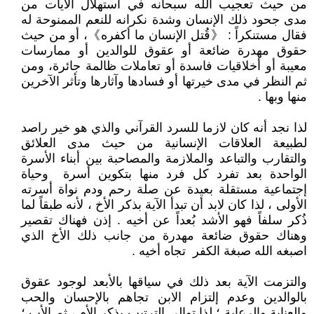
من حيث تعجيب الله سبحانه في استهلال الآيات من
مدى جحود ذلك الإنسان وشدة نكرانه للنعم الممنوحة له
فقال مستنكراً : 《قُتل الإنسان ما أكفره》، أو من حيث
حقوق مهدرة ضائعة أو عقوق للوالدين أو ممارسات
معيبة أو أخلاقيات فاسدة أو تعاملات ظالمة جائرة، ومن
ثم النظر في مدى خيرتها أو فسادها وآثارها وتأثر الآخرين
منها وبها .
لذا نجد أنه كان لازما للسرد القرآني والذي هو خير راصد
لطبيعة العلاقات الإنسانية من حيث مدى العلائق
والتقارب والتباعد والملازمة والمصاحبة بين أبناء الأسرة
الواحدة بعد تفرد كل فرد منها بتكوين أسرة وحياة
إجتماعية مستقلة بعيدة عن صلة رحم ودم نواة أسرته
الأولى ، لذا كان لابد أن تبدأ الآية بذكر الأخ ، لأنه طبقاً لما
ذُكر سلفاً فهو الأشد بُعداً عن أخيه . إذن فهناك تقصير
وهناك حقوق ضائعة مهدرة من جانب ذلك الأخ الذي
اصبغه الله صبغة الكفر تجاه أخيه .
والتزمت الآية بعد ذلك في سياقها بالأبعد لوجود عقوق
بالوالدين وعدم إلتزام الابن تجاهم بالإحسان والحب
والعناية والرعاية ؛ لذا توالى الترتيب بذكر الأم ، ثم الأب ؛