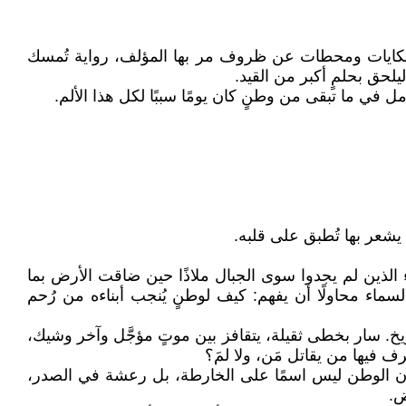
 حكايات ومحطات عن ظروف مر بها المؤلف، رواية تُمسك
لحق بحلمٍ أكبر من القيد.
ل في ما تبقى من وطنٍ كان يومًا سببًا لكل هذا الألم.
يشعر بها تُطبق على قلبه.
 الذين لم يجدوا سوى الجبال ملاذًا حين ضاقت الأرض بما
سماء محاولًا أن يفهم: كيف لوطنٍ يُنجب أبناءه من رُحم
يخ. سار بخطى ثقيلة، يتقافز بين موتٍ مؤجَّل وآخر وشيك،
رف فيها من يقاتل مَن، ولا لمَ؟
يرى أن الوطن ليس اسمًا على الخارطة، بل رعشة في الصدر،
ض.