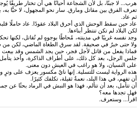
هرب... لا جبنًا، بل لأن الشجاعة أحيانًا هي أن تختار طريقًا 
تعرف الفرق بين مقاتل ومارق. سار نحو المجهول، لا حبًّا به، 
ثم عاد.
عاد حين سقط الوحش الذي أحرق البلاد عقودًا. عاد حاملًا قلبه 
لكن البلاد لم تكن تنتظر أبناءها.
وجد نفسه غريبًا في مدينته، مُحاطًا بوجوهٍ لم تُقاتل، لكنها 
ولا حتى خبرٌ في صحيفة. لقد سرق الطغاة الماضي، لكن من سرق
فماذا يفعل من قاتل لأجل فجر، حين يجد الشمس وقد بيعت ف
جلس الرجل، بعد كل ذلك، على أطراف الذاكرة، وأخذ يتأمل. صار
على النسيان، ولا هو راغب في العيش دون معنى.
هذه الرواية ليست للتسلية. إنها نايٌ مكسور يعزف على وترٍ 
أن تفهم، في هذا البلد، نعمةٌ ثقيلة، تكلفك كثيرًا.
أن تتأمل، بعد أن تتألم، فهذا هو النبش في الرماد بحثًا عن جمرة
فهل تجدها معه؟
اقرأ... وستعرف.