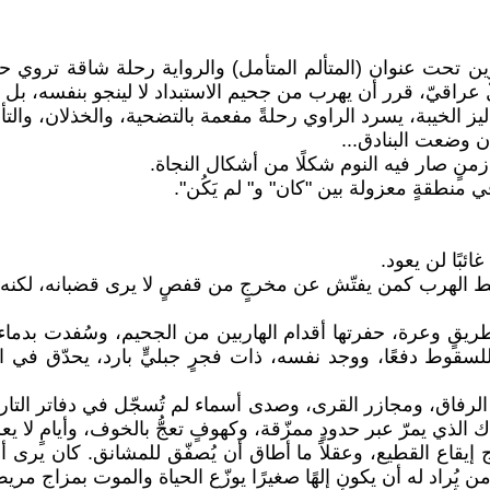
ن تحت عنوان (المتألم المتأمل) والرواية رحلة شاقة تروي
اقيّ، قرر أن يهرب من جحيم الاستبداد لا لينجو بنفسه، بل لي
 الخيبة، يسرد الراوي رحلةً مفعمة بالتضحية، والخذلان، والتأم
 وضعت البنادق...
نٍ صار فيه النوم شكلًا من أشكال النجاة.
 منطقةٍ معزولة بين "كان" و" لم يَكُن".
ئبًا لن يعود.
ئط الهرب كمن يفتّش عن مخرجٍ من قفصٍ لا يرى قضبانه، لكنه 
طريقٍ وعرة، حفرتها أقدام الهاربين من الجحيم، وسُفدت بدماء
سقوط دفعًا، ووجد نفسه، ذات فجرٍ جبليٍّ بارد، يحدّق في ال
الرفاق، ومجازر القرى، وصدى أسماء لم تُسجّل في دفاتر التار
الذي يمرّ عبر حدودٍ ممزّقة، وكهوفٍ تعجُّ بالخوف، وأيامٍ لا يع
خارج إيقاع القطيع، وعقلاً ما أطاق أن يُصفّق للمشانق. كان 
يُراد له أن يكون إلهًا صغيرًا يوزّع الحياة والموت بمزاجٍ مري