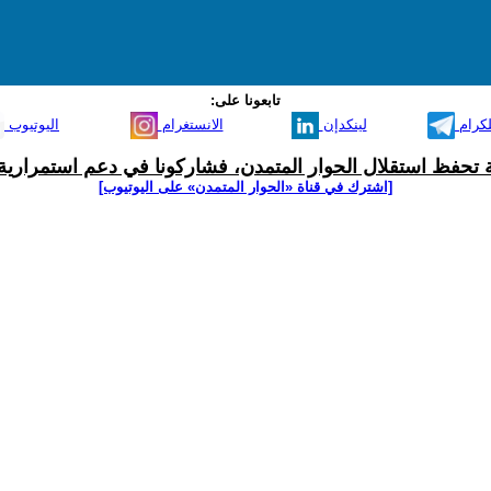
تابعونا على:
لكرام
لينكدإن
الانستغرام
اليوتيوب
ية تحفظ استقلال الحوار المتمدن، فشاركونا في دعم استمرارية 
[اشترك في قناة ‫«الحوار المتمدن» على اليوتيوب]