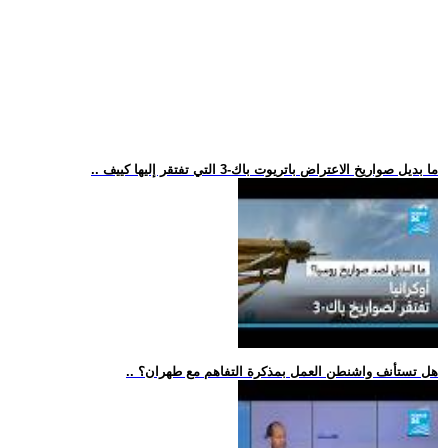
.. ما بديل صواريخ الاعتراض باتريوت باك-3 التي تفتقر إليها كييف
.. هل تستأنف واشنطن العمل بمذكرة التفاهم مع طهران؟