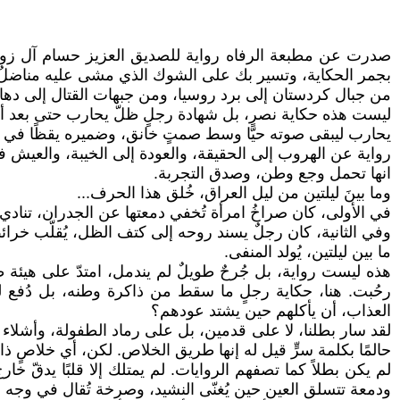
صدرت عن مطبعة الرفاه رواية للصديق العزيز حسام آل زوي
بجمر الحكاية، وتسير بك على الشوك الذي مشى عليه مناضلٌ عر
من جبال كردستان إلى برد روسيا، ومن جبهات القتال إلى دهاليز
ليست هذه حكاية نصر، بل شهادة رجلٍ ظلّ يحارب حتى بعد أن
يحارب ليبقى صوته حيًّا وسط صمتٍ خانق، وضميره يقظًا في زم
رواية عن الهروب إلى الحقيقة، والعودة إلى الخيبة، والعيش في
انها تحمل وجع وطن، وصدق التجربة.
وما بينَ ليلتين من ليل العراق، خُلق هذا الحرف...
في الأولى، كان صراخُ امرأة تُخفي دمعتها عن الجدران، تنادي غا
وفي الثانية، كان رجلٌ يسند روحه إلى كتف الظل، يُقلّب خرا
ما بين ليلتين، يُولد المنفى.
هذه ليست رواية، بل جُرحٌ طويلٌ لم يندمل، امتدّ على هيئة 
رحُبت. هنا، حكاية رجلٍ ما سقط من ذاكرة وطنه، بل دُفع لل
العذاب، أن يأكلهم حين يشتد عودهم؟
لقد سار بطلنا، لا على قدمين، بل على رماد الطفولة، وأشلاء 
حالمًا بكلمة سرٍّ قيل له إنها طريق الخلاص. لكن، أي خلاصٍ ذاك 
لم يكن بطلاً كما تصفهم الروايات. لم يمتلك إلا قلبًا يدقّ 
ودمعة تتسلق العين حين يُغنّى النشيد، وصرخة تُقال في وجه من 