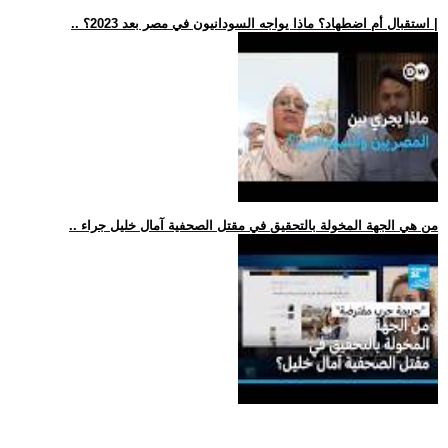
.. استقبال أم اضطهاد؟ ماذا يواجه السودانيون في مصر بعد 2023؟ |
.. من هي الجهة المخولة بالتحقيق في مقتل الصحفية آمال خليل جراء