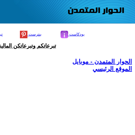
بودكاست
بنترست
تي
تبرعاتكم وتبرعاتكن المال
الحوار المتمدن - موبايل
الموقع الرئيسي