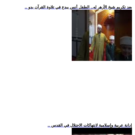
.. بعد تكريم شيخ الأزهر له.. الطفل أنس يبدع في تلاوة القرآن بدو
.. إدانة عربية وإسلامية لانتهاكات الاحتلال في القدس