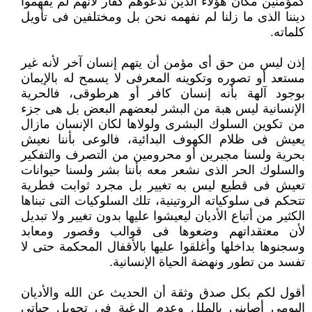
‏كمؤمنين مكان هؤلاء الذين ندعوهم كفار لأنهم لم يفهموا
ديننا الذى ما زلنا لم نفهمه نحن بل ومختلفين فى تأويل
كلماته.‏
إذن ليس من حق أى مؤمن أن يتهم إنسان آخر لأنه غير
مستعد أو تصوره وتكوينه المعرفى لا يسمح له بالإيمان
بوجود آلهة بأنه ‏إنسان كافر أو هرطوقى، فالحرية
الإنسانية ليس هبة من البشر لبعضهم البعض بل هى جزء
من تكوين السلوك البشرى ولولاها لكان ‏الإنسان مازال
يعيش فى ظلام الكهوف البدائية، فالوعى بأننا نعيش
بحرية ولسنا مجبرين أو محرومين من التصرف والتفكير
والسلوك ‏الحر الذى نشعر معه بأننا بشر ولسنا حيوانات
تعيش فى قطيع ليس به تغيير بل مجرد ثوابت فطرية
تتحكم فى سلوكياته الروتينية، تلك ‏السلوكيات التى تبناها
الكثير من أتباع الأديان ليعيشوا عليها بدون تغيير ولا تبديل
لأن معتقداتهم وضعوها فى قوالب وقصور ومعابد
‏وسجنوها بداخلها وأغلقوا عليها بالأقفال المحكمة حتى لا
تفسد من تطور ونهضة الحياة الإنسانية.‏
أقول لكم بكل صدق وثقة أن الحديث عن الله والأديان
اليومى أصابنى بالملل وعدم الرغبة فى تحويل حياتى