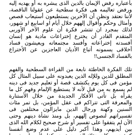
‏بأعتباره رفض الإيمان بالدين الذى يبشره به أو يهديه إليه
ورفض تعاليمه هى فكرة سطحية عن عقولنا الناقصة،
لأننا نعتقد ونظن أن ‏الآخرين يستطيعون أستيعاب قصص
وأمثال وحكم وأقوال إلههم خلال أيام او اسابيع او شهور،
لذلك بمجرد ان تنتشر فكرة أن علوم ‏الآخر الأوربى
المتقدم القادر أن يخترع إختراعات مادية هو إنسان
أفسدته إختراعاته وأفسد مجتمعاته ويعيشون فساد
أخلاقى يسمونه ‏أتباع الأديان العاجزين عن الأختراع
بالفساد الجنسى!!‏
تلك الفكرة الخاطئة نابعة من القراءة السطحية والفهم
المطلق للدين وللإله الذين يعبدونه على سبيل المثال كل
مؤمن فى كل يوم يكتشف ‏قصة أو تعليم جديد فى دينه
لم يسمع به من قبل لأنه لا يستطيع الإلمام وفهم كل ما
يقرأه بل تأتى الأفكار الجديدة من خلال الأستنارة
‏والمعرفة التى تتراكم فى عقل المؤمن، بل تمر مئات
السنين وكهنة ورجال الدين مايزالون مختلفين فى
تفسيراتهم لنصوص إلههم، بل ‏ومنذ نشأة دينهم وحتى
الآن لم يتفقوا على تفسير أو شرح صحيح لكلام الله الذى
بين أيديهم، وهذا أكبر دليل على عدم وضع أنفسنا