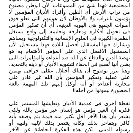
المجتمعية فهذا شئ من ‏الممنوعات، لأن الوطن مصنوع
من تراب الأرض أى الطين وأفراد الأديان المؤمنين لا
يؤمنون بالتراب ولا بالأوطان لأن هويتهم التى تعلو ‏فوق
أصوات الجميع هى الهوية الدينية، أى أن تفكير المؤمن
فى تحويل أفكاره ومعارفه وتعليمه إلى واقع يستغل
الطفرة الكبيرة فى العلوم ‏الإنسانية والتكنولوجية ويساهم
ويشارك فيها لمستقبل أفضل لبلاده فهذا مستحيل، لأن
المستقبل الافضل الذى على المؤمن الأهتمام به ‏هو
نهضة الدين والدفاع عن الله ضد أعداءه والمؤامرات التى
يظن أنها تُصنع فى الخفاء لتشويه الأديان أو دينه بالتحديد،
وهنا يبرز ‏بوضوح أن هناك أختلال عقلى خرافى يهيمن
على عقلية وتفكير المؤمنين بأن الله غير قادر على
محاربة أعداءه أو أنه أوكل إليهم تلك ‏المهمة بالغة
الخطورة ليموتوا من أجله!!‏
نقطة أخرى فى عدمية الأديان وتعايشها المستمر على
فكرة أن الغير مؤمن هو إنسان غير مؤمن بالله ولكى
يشعر بأن هذا الآخر أقل ‏بكثير منه قيمة يتم وصفه بأنه
كافر ويتفاخر بذلك وكأنه ينتصر بذلك لإلهه ولنبيه أو
رسوله الدينى، لكن هذه الفكرة الخاطئة عن الآخر