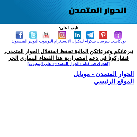
تابعونا على:
بودكاست
بنترست
تيلكرام
لينكدإن
الانستغرام
اليوتيوب
التويتر
الفيسبوك
تبرعاتكم وتبرعاتكن المالية تحفظ استقلال الحوار المتمدن،
فشاركونا في دعم استمرارية هذا الفضاء اليساري الحر
[اشترك في قناة ‫«الحوار المتمدن» على اليوتيوب]
الحوار المتمدن - موبايل
الموقع الرئيسي