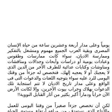
يومياً وعلى مدار أربعة وعشرين ساعة من حياة الإنسان
المصرى وبقية العرب الجميع مهموم ومنشغل بالتفكير
وممارسة الاديان، سواء ‏كانت ممارسات وطقوس
وعبادات يومية أو دراسات وأبحاث وجدالات ومناقشات
ومناوشات وكتابات عدائية للطرف الآخر من الدين الذى
‏لا يعجبك أو لا يعجبه إلهك، فتخصص له جزءاً من وقتك
اليومى للرد عليه سواء بتوجيه اللعنات والدعوات التى فى
الواقع وعلى مدار ‏تاريخ الاديان لا تتم استجابة تلك
الدعوات بهلاك وخراب بيوت الآخرين، وإلا لكانت الأرض
الآن خراباً ودماراً أكبر بكثير من آثار القنابل ‏النووية!!‏
لكن أن نخصص جزءاً صغيراً من وقتنا اليومى للعمل
والأنتاج الذى نستهدف من وراءه أرتفاع مستوى الحياة