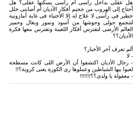
هل عقلى بداخل رأسى أم رأسى يسكنها عقلى؟ هل
أحتاج إلى الهروب من جحيم أفكار الأديان أم أصابنى خلل
خطير فى رأسى لا علاج ‏له إلا الأختباء فى غابة أمازونية
لتتجمع حولى وحوشها من أسود ونمور وبغال وحمير
العالم الأرضى لتفترس أفكار اللعينة وتفترس ‏معها فكرة
الأديان؟؟ ‏
ألم تعرف آخر الأخبار؟
‏- لا‏
‏- رجال الأديان اكتشفوا أن الأرض اللى كانت مسطحة
لعبوا بيها الشياطين وعملوها زى الكورة يعنى كروية؟!!‏
‏- معقولة يا ولدى؟؟!!!!!!!‏