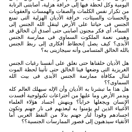
اليومية وكل لحظة فيها إلى ‏خرافة هزلية، أصابتنى الرتابة
من تكرار نفس الكلمات والصفات والهمسات والعقوبات
والحسنات والسيئات، خرافة الأديان الهزلية التى ‏تمنع
الجنس فى حياتنا على الأرض لينقل الله الجنس إلى
السماء، أى فكر مجنون أصابنى حتى أصدق أن الخالق قد
وهبنى نعمة ‏الملكوت السماوى فى ممارسة الجنس
الأبدى؟ كيف يصل إنحطاط أفكارى إلى ربط الجنس
بالله الخالق المتسامى وأنه سيجازينى به؟‏
هل الأديان خلقناها حتى نغلق على أنفسنا رغبات الجنس
الغريزية التى وضعها فينا الخالق حتى تأتينا لحظة الموت
لننال مكافأة ممارسة ‏الجنس الأبدى فى بيت الله
السماوى؟؟
هل هذا ما تبشرنا به الأديان وأن الإله سيهلك العالم كله
ويدمر الأرض وما عليها من أختراعات تكنولوجية أفسدت
الإنسان ويجعلها ‏خراباً؟ وينهش أجساد هؤلاء العلماء
الأغبياء الذين لم يؤمنوا به ليعذبهم فى نار جهنم وتكون
اجسادهم وقوداً لنار جهنم بدلا من النفط ‏العربى أما
الأتقياء سيذهبون إلى قصور الممارسات الجنسية؟؟