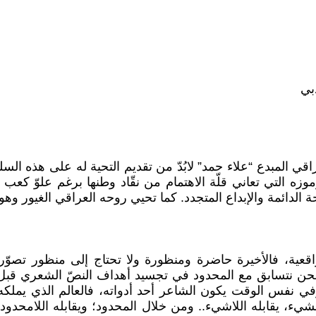
بي
عراقي المبدع “علاء حمد” لابُدّ من تقديم التحية له على هذه ا
زه التي تعاني قلّة الاهتمام من نقّاد وطنها برغم علوّ كعب 
دائمة والإبداع المتجدد. كما تحيي روحه العراقي الغيور وهو ي
لواقعية، فالأخيرة حاضرة ومنظورة ولا تحتاج إلى منظور تصوّ
نحن نتسابق مع المحدود في تجسيد أهداف النصّ الشعري قبل ك
وفي نفس الوقت يكون الشاعر أحد أدواته، فالعالم الذي يملكه،
يء، يقابله اللاشيء.. ومن خلال المحدود؛ ويقابله اللامحدود..