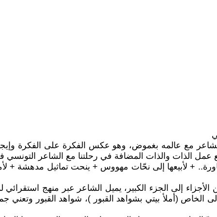
شاعر مع عالمه بغموض، وهو عكس الفكرة على الفكرة وإيجاد ال
مع عمل الذات والذات المضافة في رحلتنا مع الشاعر التونسي ف
جاورة.. + لأبيعها إلى نحّات مهووس + ينحت تماثيل مدهشة + لأ
لأجزاء إلى الجزء الكبير، يميل الشاعر عبر منهج استقرائي ل
لخاص (أملأ بيتي بشواهد القبور )، شواهد القبور وتعني جمعه