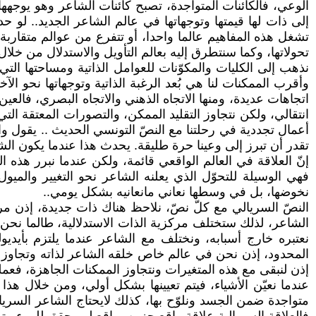
الوعي، فالكائنات المتواجدة، تصبح كائنات الشاعر وهو يوجهه
إلى ذات لها قيمتها وتوجهاتها في عالم الشاعر الجديد.. لو
تشغل هذه المفاهيم عالما واحدا، أو تتفرع من عوالم متقاربة
تحولاتها، وكما سنتطرق إليه بعالم التأويل والاستدلال من خلا
نذهب إلى الكليات والمكوّنات للعوامل الذاتية ومساحتها التي
وأقرب الممكنات لنا هي بُعد الرغبة الذاتية وتوجهاتها نحو ال
اتجاهات عديدة، ومنها الاتجاه الذهني والاتجاه البصري، فالعي
انتقالي، ولكن نتجاوز التقليد الممكن، والتصورات المعتقة التي
أعمال تجددية في رحلتنا مع النصّ التونسي الحديث .. يقول وا
تقدر أن تبرز إلى وعينا حرة طليقة. يحدث هذا عندما يكون الشاع
إنّ العلاقة في العالم الواقعي قائمة، ولكن عندما نبرر هذه
فهي الوسيلة للتحوّل الذي يعلنه الشاعر نحو التغيير والميو
نخوضها، بل في وسطها نعاني مانعانيه بشكل يومي..
النصّ السريالي مع كلّ نصّ، نلاحظ هناك ذات جديدة، إذن مركز
الشاعر، لذلك ستختلف مركزية الذات الاستدلالية، طالما نحن 
نعتبره خارج أسبابه، ونختلف مع الشاعر عندما يلتزم بأيديولج
المحدود، إذن نحن في عالم خاص خلقه الشاعر لذاته وتجاوز كل
إذن لنبقى مع هذه المتغيرات ونتجاوز الممكنات الجاهزة، فعملية
عندما نعيّن الأشياء، فيتم تعيينها بشكل أولي، ومن خلال هذا ا
متواجدة ضمن الجسد ونلوّح بها، كذلك لايحتاج الشاعر السريال