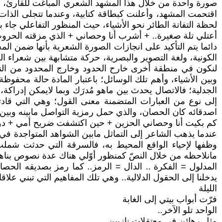
صورة واحدة من خلال هذا المشهد الشعري المباغت للقارئ، شد
اقتحمت المشهد، وأعلنت كبطاقة كتابية، وعندما تتجلى الذات، 
لحظة التفاتة الطائر نحو الأشياء، حيث المنظور التفاعلي جاء ب
أعتلي تلة صغيرة.. + أشرب أنا وحصاني + الذي مزقته الحروب و
دائما يتم التأكيد على انجازات الصورة الشعرية بأنها ضمن المح
الكونية، ولغة التصوير والبصرية، حركة متشابهة بين شعراء الع
لنكون في منطقة أخرى خارح الحدود وخارج المحدود من الناحية
وبين الأشياء، وأهم تلك الوسائل؛ باعتبار المادة حالة محفوظة
الجدلية؛ فالاتصال يحدث بين ماهو مُدرَك وبما لايمكن إدراك
إلى نوع من العبارات المتضمنة معنى القول؛ وهي التي قاد
اصدقائه كان الحصان، والذي حمل رمزية التواصل مابينه وبين ا
كم بكيت أنا وحصاني الحزين + حين اكتشفت ضريح أمي + دو
عندما يذهب الشاعر إلى التماثل مابين الشواهد المتواجدة في 
وظفها لإحياء الواقع المحيط به، فالسرقة التي حدثت شملت (
مانلاحظه من خلال النصّ كمنظور أوّلي هناك عدة نصوص بناها ال
المدلول = الفكرة .. الدال = الرمز.. كما رمز بصديقه الحصا
يدخلنا إلى الحقول الدلالية.. وهي تلك المفاهيم التي تبني علا
الليلة
فرّت أبواب بيتي إلى الغابة
الواحد تلو الآخر..
مثل رهائن في معتقلات نازيين..