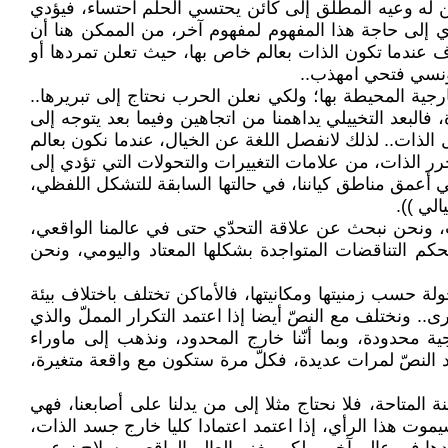
ائن له وعيه المطلق إلى كائن يحتسي الحلم احتساء، فيؤدي
دي إلى حاجة هذا المفهوم لمفهوم آخر، من الممكن هنا أن
اف عندما تكون الذات بعالم خاص بها، حيث تعلن تمردها أو
لتونسي فتحي امهذب..
رجية المحيطة بها؛ ولكي نعلن الحرب نحتاج إلى تبريرها..
فالبعد التخييلي يداهمنا من اتجاهين وفيما بعد يتوجه إلى
 الذات.. لذلك لانفصل اللغة عن الخيال، عندما نكون بعالم
تحرر الذات، من علامات التغييرات والتحولات التي تؤدي إلى
ي أعمق مناطق كياننا، في حالتها السابقة للتشكل اللفظي،
لي )).
ت، ونحن نبحث عن علاقة التحدّي حتى في عالمنا الواقعي،
حكم التناقضات المتواجدة بشكلها المعتاد واليومي، ونحن
لة حسب زمنيتها ومكانيتها، فالأماكن تختلف باختلاف بيئة
. ونختلف مع النصّ أيضا إذا اعتمد التكرار المملّ والذي
جية محدودة، وبما أنّنا خارج المحدود، ونذهب إلى ماوراء
يد النصّ لمرات عديدة، فكلّ مرة ستكون مع واقعة متغيرة،
ة المتاحة، فلا نحتاج مثلا إلى من يدلنا على أصابعنا، فهي
موت هذا الرأي، إذا اعتمد اعتمادا كليا خارج جسد الذات،