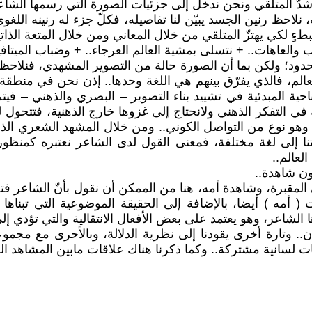
ّ المتلقي ونحن ندخل إلى جزئيات الصورة التي رسمها الشاعر
نلاحظ رنين الجسد يبيّن لنا تفاصيله، فكلّ جزء له رنينه اللغ
بطءٍ لكي يهتزّ المتلقي من خلال المعاني ومن خلال المتعة الذات
العاهات.. + نتسلى بمشية العالم العرجاء.. + وضباب الميتافيز
دود؛ ولكن بما أن الصورة حالة من التصوير المشهدي، فنلاحظ بأنّ
الم، فالذي يفرّق بينهم هي اللغة وحدها.. إذن نحن في منطقة غ
 المبدئية في تشييد بناء التصوير – البصري والذهني – فيتم 
 في التفكر الذهني ولانحتاج إلى غزوها خارج الذهنية، فتتحول ل
ة، وهو نوع من التواصل الكوني.. ومن خلال المشهد الشعري ال
تنا إلى لغة مختلفة، فمعنى القول لدى الشاعر نعتبره كمنظ
لعالم..
ن شاهدة..
المقبرة، وشاهدة أمه، هنا من الممكن أن نقول بأنّ الشاعر فتح
 أمه ) أيضا، بالإضافة إلى الحقيقة الموضوعية التي تبناها 
شاعر، وهو يعتمد على بعض الأفعال الانتقالية والتي تؤدي إلى ا
ن.. وتارة أخرى يقودنا إلى نظرية الدلالة، وبالأحرى مع مجمو
قات لسانية مشتركة.. وكما ذكرنا هناك علاقات مابين المشاهد ال