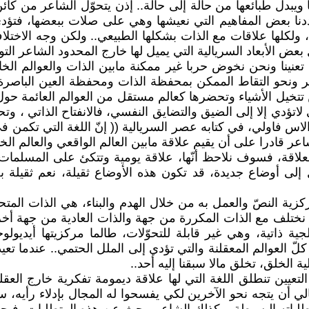
ا ويبدل طبائعها من حالة إلى حالة.. إذن يتحوّل الشاعر من ك
 حددنا بعض المفاهيم التي نعيشها وهي على صلات ببعضها، فتؤ
، ولكلها علاقات مع الذات بشكلها الطبيعي.. ولكن وجه الاختل
ل بعض الأبعاد السريالية التي يميل لها خارج المحدود الشاعر ا
 تعنينا ونحن نخوض حربا غير ممكنة مابين الذات والعوالم الخا
آخر ونحو التقاط الممكن بمحفظة الذات ومحفظة العين الباصرة، 
ن تتخيل الأشياء وتحضرها كعالم مستقل من العوالم العائمة حول
 لاتؤدي إلا إلى الضيق والتضايق النفسي، فالانفتاح الذاتي ، و
لاس فاولي، في كتابه عصر السريالية (( إنّ اللغة التي تكمن ف
ر قادرا على أن يقيم علاقة مابين العالم الواقعي والعالم الخيا
 العلاقة، فسوف نلاحظ أنّها، علاقة يومية وتتكئ على المسلما
ل إلى أوضاع جديدة، قد تكون هذه الأوضاع ثقيلة، نعم ثقيلة ب
ية النصّ والعمل به من خلال الهدم والبناء، هي الذات المتحو
نختلف مع الذات المكررة من جهة والذات العادية من جهة أخرى.
ية ذاتية، وهي غير قابلة للتحوّلات، طالما مركزيتها أيديولو
ّ العوالم المعقلنة والتي تؤدي إلى الملل الحتمي.. عندما تع
 الخلق، تخلق مالا سبقنا إليه أحد..
لتعيين تنطلق اللغة التي لها علاقة ديمومة تفكرية خارج العقلن
ي أن يتجه نحو الآخرين لكي يفسحوا له المجال بإدلاء رأيه، سي