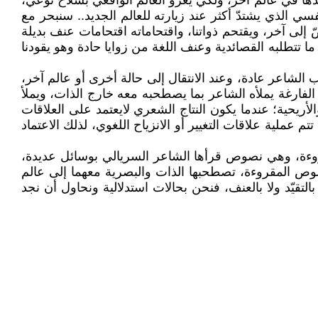
ها في عالم آخر، ولكي يغزو العالم الواقعي بسلاح نوعي،
فسي الذي يشتدّ أكثر عند زيارته للعالم الجديد.. سنبحر مع
إلى آخر، ويقتحم ذواتنا، واقتحاماته اقتحامات عنف بديلة
 ما تتطلبه القصائدية وعنف اللغة من زوايا حادة وهو يقودنا
الشاعر عادة، وعند الانتقال إلى حالة أخرى أو عالم آخر،
الفارغة يملأه الشاعر بما يصطحبه معه خارج الذات، ويملأ
أريحية؛ عندما يكون النتاج الشعري لايعتمد على العلاقات
م عملية علاقات التغيير أو الانزياح اللغوي، لذلك الاعتماد
قروءة، وهي نصوص قرأها الشاعر السريالي بوسائل عديدة،
نصوص المقروءة، تصطحبها الذات والبصرية معهما إلى عالم
قيّد ولا بالعنف، فنحن بحالات استدلالية ونحاول أن نجد