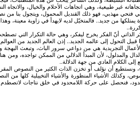
تطلباته البسيطة، وكذلك الشاعر يبحث عن هذه المتطلبات، فيجد
اهاته غير طبيعية، وهي اتجاهات الأحلام والخيال، والاتجاه الن
ي فتحي مهذبي، فهو ذلك القنديل المحمول، ويتجول بنا من نصّ 
يمتلكها من جديد.. فالمتخيّل لديه لايهدأ في زاوية معينة، وهذا
ررة..
 الذاتي أنّ الفكر يخرج ليفكر، وهي حالة التكرار التي تصطحب 
ل التحول إلى عالمه الجديد.. إذن العالم الجديد من العوالم 
لأعمال التجريدية هي من دواعي سرور الباث، وتبعث البهجة وال
ال والمدلول، لأن المبدأ الدلالي من الممكن تواجده، ومن هنا تت
إلى الكلام العادي من جهة الدلالة..
روء، ونستطيع أن نؤلف أو تخزن الذات الكثير من النصوص الم
صوص، وكذلك الأشياء المنظورة والأشياء التخييلية كلها من ال
دود، فنحصل على حركة اللامحدود في خلق نتاجات لاتصطدم بالت