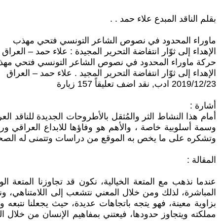
بقلم الناقد المبدع علاء حمد . .
ماوراء المحدود في نصوص الشاعر التونسي فتحي مهذب
الإهداء إلى ثوّار انتفاضة التحرير المجيدة : علاء حمد – العراق
حركة ماوراء المحدود في نصوص الشاعر التونسي فتحي مهذ
الإهداء إلى ثوّار انتفاضة التحرير المجيد . علاء حمد – العراق
2019/12/23 ادب, نقد اضف تعليقاً 157 زيارة
أشارة :
أمام هذا النشاط الثر والمُثقل بالأطروحات الجديدة للناقد ال
وسمة أسلوبية خاصة ، والأهم هو وفاؤها للابداع العراقي ورمو
وتشكره على ما يخص به الموقع من دراسات وتتمنى له الصحة ال
المقالة :
عندما نذهب مع المتعة الخيالية، نكون قد تجاوزنا المتعة ا
المباشرة، لذلك ومن خلال المعني نتشعب إلى اللامتناهي، و
بزاوية معينة، فهو يتجه باتجاهات عديدة، حيث يجعلنا نتبعه 
مملكته ويتجاوز حدودها، فيعتني بمفاهيم الإنسان من خلال الش