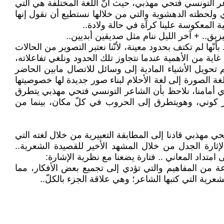
 التونسي فتحي مهذبي، حيث أنّ اللغة المختلفة هي التي
وي ولحظته الدهشوية والتي من خلالها نستطيع أن نقول إنها
ية المعكوسة علينا كرآة في حالة ولادة..
يق.. + آخر الليل ننام مثل صديقين أبديين..
ها لم تكتف بحدود معينة، لأنّنا نعتبر التصوير من الحالات
اية من الأهمية عندما نتجاوز تلك الحدود ونلغي تفاعلاته،
تحويل الأشياء المادية إلى وسائل للاتصال مابين الحاضر
غة الصورة إلى لغة الأحلام لبناء صور جديدة لها خصوصيتها
ذي أمامنا، نلاحظ بأن الشاعر التونسي فتحي مهذبي يتطرق
ور كوني، وهويتطرق إلى الحروب في كلّ مكان، بينما من
ي مهذبي قادنا إلى المطابقة التعبيرية من خلال لغته التي
لإثارة الجدل من خلال المشهد الأخير للقصيدة الشعرية..
متداد المعاني .. فتارة يضعنا مع نظرية الإشارة:
عة من المفاهيم والتي تؤدي إلى تجميع بعض الأفكار، مما
شعرية التي كتبها الشاعر؛ وهي علاقة الجزء بالكلّ..