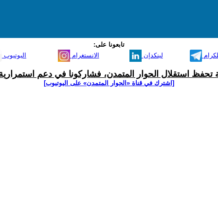
تابعونا على:
لكرام
لينكدإن
الانستغرام
اليوتيوب
ية تحفظ استقلال الحوار المتمدن، فشاركونا في دعم استمرارية 
[اشترك في قناة ‫«الحوار المتمدن» على اليوتيوب]