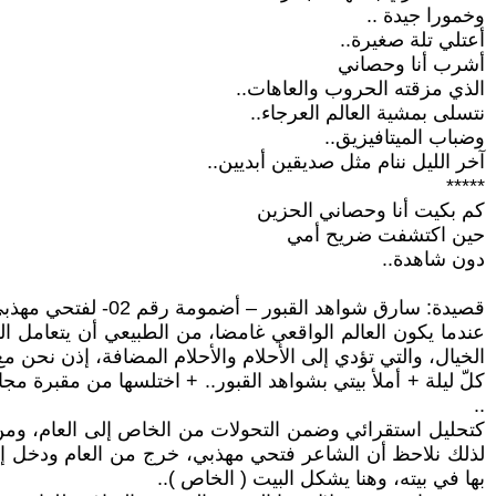
وخمورا جيدة ..
أعتلي تلة صغيرة..
أشرب أنا وحصاني
الذي مزقته الحروب والعاهات..
نتسلى بمشية العالم العرجاء..
وضباب الميتافيزيق..
آخر الليل ننام مثل صديقين أبديين..
*****
كم بكيت أنا وحصاني الحزين
حين اكتشفت ضريح أمي
دون شاهدة..
قصيدة: سارق شواهد القبور – أضمومة رقم 02- لفتحي مهذبي
عندما يكون العالم الواقعي غامضا، من الطبيعي أن يتعامل ال
الخيال، والتي تؤدي إلى الأحلام والأحلام المضافة، إذن نحن 
كلّ ليلة + أملأ بيتي بشواهد القبور.. + اختلسها من مقبرة م
..
كتحليل استقرائي وضمن التحولات من الخاص إلى العام، ومن ا
لذلك نلاحظ أن الشاعر فتحي مهذبي، خرج من العام ودخل إلى ا
بها في بيته، وهنا يشكل البيت ( الخاص )..