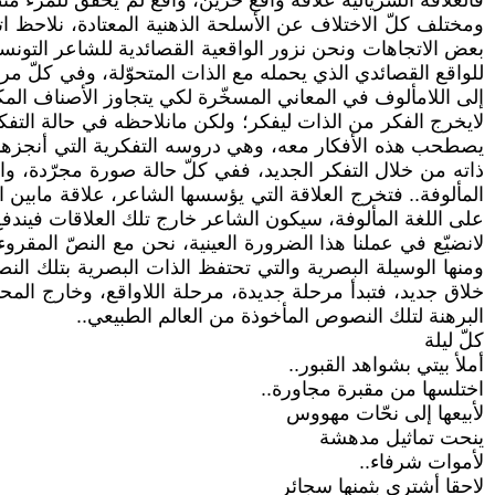
فالعلاقة السريالية علاقة واقع حزين، واقع لم يحقق للمرء م
ومختلف كلّ الاختلاف عن الأسلحة الذهنية المعتادة، نلاحظ اتج
بعض الاتجاهات ونحن نزور الواقعية القصائدية للشاعر التونس
للواقع القصائدي الذي يحمله مع الذات المتحوّلة، وفي كلّ مرة 
إلى اللامألوف في المعاني المسخّرة لكي يتجاوز الأصناف المك
لايخرج الفكر من الذات ليفكر؛ ولكن مانلاحظه في حالة التفكر
يصطحب هذه الأفكار معه، وهي دروسه التفكرية التي أنجزها قبي
ذاته من خلال التفكر الجديد، ففي كلّ حالة صورة مجرّدة، وا
المألوفة.. فتخرج العلاقة التي يؤسسها الشاعر، علاقة مابين الد
على اللغة المألوفة، سيكون الشاعر خارج تلك العلاقات فيندفع 
لانضيّع في عملنا هذا الضرورة العينية، نحن مع النصّ المق
ومنها الوسيلة البصرية والتي تحتفظ الذات البصرية بتلك الن
خلاق جديد، فتبدأ مرحلة جديدة، مرحلة اللاواقع، وخارج المح
البرهنة لتلك النصوص المأخوذة من العالم الطبيعي..
كلّ ليلة
أملأ بيتي بشواهد القبور..
اختلسها من مقبرة مجاورة..
لأبيعها إلى نحّات مهووس
ينحت تماثيل مدهشة
لأموات شرفاء..
لاحقا أشتري بثمنها سجائر