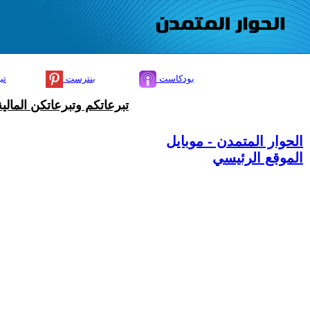
بودكاست
بنترست
تي
تبرعاتكم وتبرعاتكن المال
الحوار المتمدن - موبايل
الموقع الرئيسي