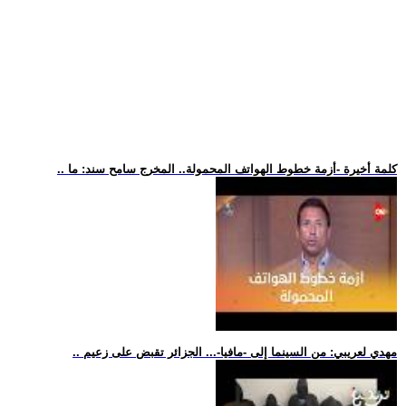
.. كلمة أخيرة -أزمة خطوط الهواتف المحمولة.. المخرج سامح سند: ما
.. مهدي لعريبي: من السينما إلى -مافيا-... الجزائر تقبض على زعيم