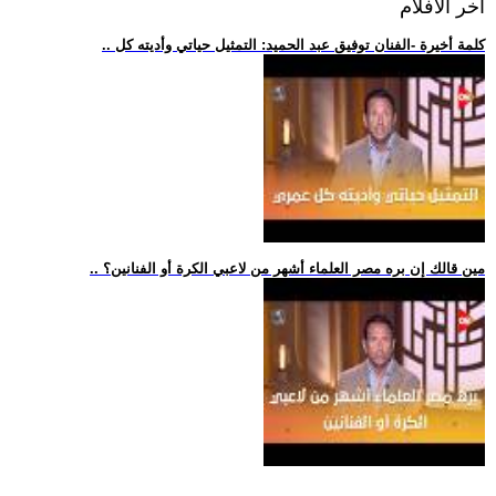
اخر الافلام
.. كلمة أخيرة -الفنان توفيق عبد الحميد: التمثيل حياتي وأديته كل
.. مين قالك إن بره مصر العلماء أشهر من لاعبي الكرة أو الفنانين؟