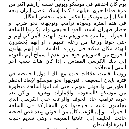
يوم كان احدهم في موسكو وبوتين نفسه زارهم اكثر من
مرة فماذا جرى لغيابهم ! كلما إشتدّد عصى إيران يتجه
العگال إلى موسكو والعكس عندما ينخفض العگال .
في هذه الفترة وبعودة ترامب وتوجهاته نحو ضرب او
حصار طهران اشتدد العود الخليجي ولم يكترثوا للساحة
الحمراء . إما عدم حضورهم يعود للتهديد الأمريكي لهم او
حتى خوفاً ورعباً من زعله عليهم ، او إنهم يُحضرون
لتهيئة مكان سكنه في زيارته القادمة . او إنهم يهابون
الخروج من قصورهم خوفاً من عدم السماح لهم بالعودة
إلى ذلك الكرسي المقدس . إذا كان هناك سبب آخر
أتمنى إستعلامه .
روسيا أقامت علاقات جيدة مع تلك الدول الخليجية في
فترة بايدن الضعيف . فتوجهوا نحو موسكو لإبعاد الخطر
الطهراني والحوثي عنهم ، حتى استلموا أسلحة متطورة
من موسكو كالسعودية والإمارات وغيرها . ولكن بعد
عودة ترامب عاد الخوف والرعب على الكرسي الذي
يجلسون عليه ، فإبتعدوا عن المشاركة في الساحة
الحمراء . او إن الرُعب كان من الحوثي وبعد قص اجنحته
عادت الحليمة إلى عادتها القديمة ، وهي تقديم حليب
البقرة لواشنطن .