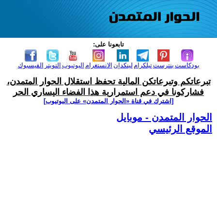
تابعونا على:
بودكاست
بنترست
تيلكرام
لينكدإن
الانستغرام
اليوتيوب
التويتر
الفيسبوك
تبرعاتكم وتبرعاتكن المالية تحفظ استقلال الحوار المتمدن،
فشاركونا في دعم استمرارية هذا الفضاء اليساري الحر
[اشترك في قناة ‫«الحوار المتمدن» على اليوتيوب]
الحوار المتمدن - موبايل
الموقع الرئيسي