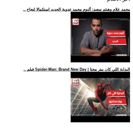
.. محمد علام وهيثم سعيد: ألبوم محمد عدوية الجديد استكمالا لنجاح
.. فيلم Spider-Man: Brand New Day | البداية اللي كان بيتر محتا