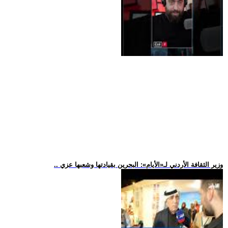
.. وزير الثقافة الأردني لـ«الأيام»: البحرين بقيادتها وشعبها عزي