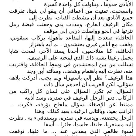
الأيادي حذوها ، وتناولت كل واحدة كسرة
وانسحبت، تمنيت من آعماقي أن يبقو لي شيئا، تفرقت
جميع الأيادي بعد أن مشطت الفتات، نظرت إلى
مكان الرغيف الفارغ، ومددت يدي وحفنت قبضة رمل
نثرتها في الجو وواصلت دربي إلى موقف
الحافلة، صعدت إليها، المقاعد مأهولة بركاب سبقوني،
وقفت مع أناس غيري يحتشدون ، لم آبه باهتزاز
الحافلة، كنا متلاحمين، أحدنا يسند الآخر، لمحت شابا
يحمل رغيفا يشبه ذاك الذي لمحته على الرصيف،
تسللت من بين المحتشدين في وسط الحافلة، واقتربت
منه، نظرت إليه باهتمام وشغف، وسألته أين وجد
هذا الرغيف؟ نظر إلي باستهزاء ولم يجب، أدركت بلاهة
سؤالي، لكن الغريب أن أحدهم سأل ذات
السؤال، ثم تكرر السؤال على لسان كل راكب من
الركاب. دس الرجل الرغيف في صدره، وسد أذنيه
ممتنعا عن الإصغاء لسؤال ملحاح يؤرقه، فكرت …
الراتب بعيد، وبالتالي الرغيف بعيد كذلك، وهذا
الرحل يحتضنه، ويدسه في صدره، ويستدفيء به . نظرت
إليه مستغربا، حانقا، حاسدا، حائرا ...آسفا
لسوء طالعي الذي يبعدني عنه … ما علينا، توقفت