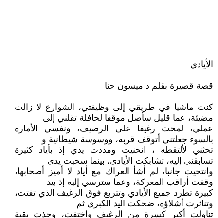
الأيادي
قصة قصيرة بقلم د ميسون حنا
كنت ماشيا في طريقي إلى وظيفتي، الشوارع لا زالت
مضيئة، عما قليل سأصل موقفا لحافلة تقلني إلى
عملي، لمحت رغيفا على الرصيف، ونفسي الأمارة
بالسوء جعلتني أتوقف قربه، ووسوسة شيطانية و
تحثني لألتقطه ، انحنيت ومددت يدي إذ بأياد كثيرة
تسابقني إليه، تشابكت الأيادي، بينما سحبت يدي
وانتحيت جانبا، لم أشأ العراك مع أياد لا أميز أصحابها،
وقفت أراقب المعركة، وعما سترسي إليه إذ بيد
كبيرة تطرد جميع الأيادي وتتربع فوق الرغيف الذي تفتت،
وتناثرت أشلاؤه، ضحكت اليد الكبرى ثم
تناولت أكبر كسرة من الرغيف واختفت، وحذت بقية