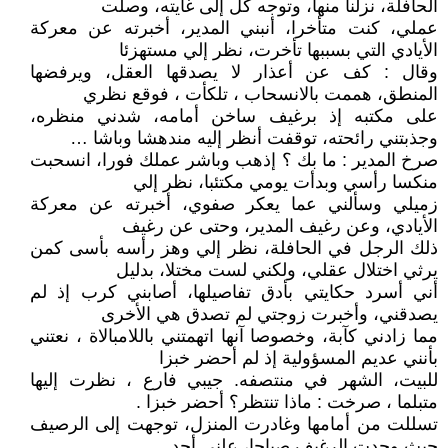
الحافلة، نزلنا منها، وتوجه كل إلى غايته، وصلت
عملي، كنت متأخرا، أنبني المدير، أخبرته عن معركة
الأيادي التي بسببها تأخرت، نظر إلي مستهزئا
وقال : كف عن أعذار لا يصدقها العقل، ويرفضها
المنطق، هممت بالانسحاب ، تلكأت ، فوقع نظري
على مكتبه إذ برغيف ساخن أمامه، شدني منظره،
وجذبتني رائحته، توقفت أنظر إليه مندهشا وباشا …
صرخ المدير : ما بك ؟ إذهب وباشر عملك فورا، انسحبت
منكسا رأسي وبدأت يومي مكتئبا، نظر إلي
زميلي وسألني عما يعكر صفوي، أخبرته عن معركة
الأيادي، وعن رغيف المدير، وحتى عن رغيف
ذلك الرجل في الحافلة، نظر إلي وهز رأسه بأسى كمن
يرثي اختلال عقلي، ولكني لست مختلا، بدليل
أني أسرد حكايتي بأدق تفاصيلها، أصابني كرب إذ لم
يصدقني، وأخبرت زوجتي لم تصدق هي الأخرى
مما زادني كآبة، وخصوصا آنها اتهمتني باللامبالاة ، نعتني
بأنني عديم المسؤولية إذ لم أحضر خبزا
للبيت، الشهر في منتصفه. جيبي فارع ، نظرت إليها
متبلما ، صرخت : ماذا تنتظر؟ أحضر خبزا .
تسللت من أمامها وغادرت المنزل، توجهت إلى الرصيف
حيث وجدت الرغيف صباحا، علني أجد