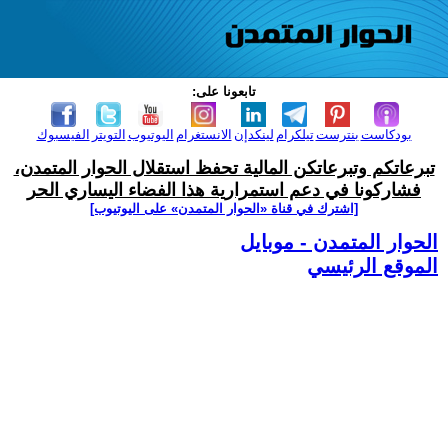
تابعونا على:
بودكاست
بنترست
تيلكرام
لينكدإن
الانستغرام
اليوتيوب
التويتر
الفيسبوك
تبرعاتكم وتبرعاتكن المالية تحفظ استقلال الحوار المتمدن،
فشاركونا في دعم استمرارية هذا الفضاء اليساري الحر
[اشترك في قناة ‫«الحوار المتمدن» على اليوتيوب]
الحوار المتمدن - موبايل
الموقع الرئيسي