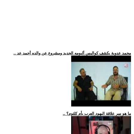
.. محمد عدوية يكشف كواليس ألبومه الجديد ومشروع عن والده أحمد عد
.. ما هو سر علاقة اليهود العرب بأم كلثوم؟