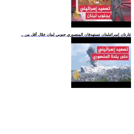
.. غارتان إسرائيليتان تستهدفان المنصوري جنوبي لبنان خلال أقل من