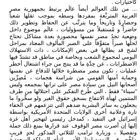
كاختيارات .
... من تلك العوالم أيضاً عالَم يرتبط بجمهورية مصر
العربية المتربِّعة بمفردها وسطه بموجب ثقلها شعباً
وحضارةً وتاريخاً وما يترتَّب عن الحفاظ وتطوير ذلك
حاضراً و مُستقبلاً من مسؤوليات ، عالَم موضوع داخل
وضعية تجدُ مصر نفسها محصورة بعدة مشاكل تحتاج
لحلِّها صبراً متفوِّقاً على الصبر المألوف المعتاد بمراحل
لشح قد يطالها في بعض الإمكانات ، ذات الاستهلاك
اليومي لمجموع الشعب وبخاصة في مناطق قد تشتدّ فيها
الاضطرابات ، عن حِدَّةِ ما قد ينتج من جراء اشتعال أخطر
عمليات ، تكون مصر مضطرة خلالها للدفاع عن نفسها
وحماية أمنها القومي من شراسة هجمات ، مُصِرِّين
أصحابها النيل من سيادة مصر على ترابها بمجمعه وليس
"سيناء" فقط ، التي طُرحَ التفكير على احتلالها من طرف
المنتمين لهيأة الانتفاع بسحق حقوق الغير ولو سخَّروا ما
يجعلون به سائر البشرية ضدهم التي تتزعمهم في الخفاء
تارة وعلانية أخرى الولايات المتحدة الأمريكية بواسطة
إسرائيل في التنفيذ ، كمدخل رئيسي لتهجير أهل غزة
إليها إن أصرت مصر الوقوف عند قرارها بمنع ذلك جملة
وتفصيلا ، وزيارة ترامب للثلاثي المذكور لحدٍ قريبٍ
ملخَّصِ في التمهيد لمثل الأمر ، لتنأى المملكة السعودية