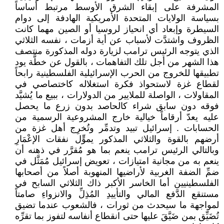
المشرفة على إبقاء الشرق الأوسط مرتبط أساساً
بسياسة الولايات المتحدة الأمريكية الهادفة إلى دوام
السيطرة وإبعاد أي انحياز لروسيا أو الصين مهما كانت
الظروف واشتدَّت لأسباب عن أية أزمات ، نفسه الثلاثي
الذي يتوجه الرئيس ترامب لزيارة دوله المذكورة منتصف
هذا الشهر من أجل تلك التفاهمات ، بالقول عن خطَّة يود
تطبيقها للخروج من الحرب الإسرائيلية الفلسطينية رابحاً
لقطاع غزة لاستحواذ فكرة استغلاله كاختصاصي في
المقاولات ، الواصلة للملايير من الدولارات ، ببيع ما يُشيَّد
فوقه دون سابق شراء كالحاصد بدون زرع ما يحصل
عليه يعدّ أرقاماً خيالية خارج المشروعية الرسمية من
الحسابات . إسرائيل تبيد وتدمِّر وتُخرِج أهل غزة من
أرضهم بالقوة والثلاثي المذكور يموٍّل نفقات الإعْمَارِ
وبالتالي الرئيس ترامب ينعم بما هو مُقرَّر في ذهنه أن
ينعم به من مجانية امتيازات ، تعويض إسرائيل مُمَثَّل في
ضمِّ الضفة الغربية لأراضيها المنهوبة أصلاً من أصحابها
الفلسطينيين أما الخاسر الأكبر ذاك الثلاثي السابح في
مستنقع الدَّفع المالي والتأييدِ المُذِلِّ والانزواءِ صامتاً
لمواجهة ما سيحدث من ثورات ، فالشعوب عندما تضيق
تُضَيِّق بمن ضَيَّقَ عليها حتى انقطاع أنفاسه لتفوز بما تقرِّه