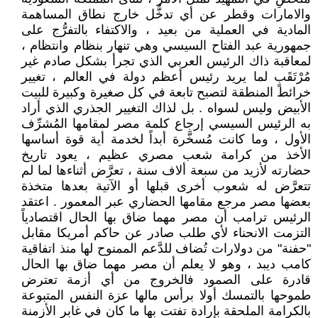
والامارات وقطر عن أي تدخُّل خارج نطاق المساهمة
المادية في العملية من بعيد ، والاكتفاء بالتفرُّج على
جمهورية عبد الفتاح السيسي وهي تنهار بنظام وانتظام ،
لمعاقبة ذاك الرئيس العربي الذي تجرأ بشكل صادم غير
مُرْتَقَبٍ لما يريد رئيس أعظم دولة في العالم ، تغيير
خرائط المنطقة لتصبح تابعة في كل صغيرة وكبيرة للبيت
الأبيض وليس لسواه . بل لذاك التغيير الجذري الذي أراد
به الرئيس السيسي إرجاع كلمة مصر لمقامها المُشرِّف
الأول ، وما كانت مُسخَّرة أبداً لخدمة أية قوة أساسها
الأخذ من كرامة شعب مصري عظيم ، يعود تاريخ
حضارته لأزيد من سبعة ألاف سنة ، تعرَّض أثناءها لما لم
تتعرَّض له شعوب أخرى قبلها أو الآتية بعدها متخذة
بعضها مصر مرجع مقامها الحضاري عبر المعمور . اعتقد
الرئيس ترامب أن مصر مهما ضاق بها الحال اقتصادياً
التزمت الانحناء لأي طلب صادر عن حاكم أمريكا مقابل
"حفنة" من دولارات تُضاف للدَّعم الممنوح لها منذ اتفاقية
كامب ديبد ، وهو لا يعلم أن مصر مهما ضاق بها الحال
قادرة على الصمود فالخروج من أي أزمة تعترض
طموحها بالتمسك أولا برأس مالها عزة النفس المتبوعة
بالكرامة الملحقة بإرادة تفتت بها ما كان في غابر الأزمنة