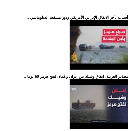
.. أسباب تأخر الاتفاق الإيراني الأمريكي ودور مسقط الدبلوماسي
.. مصادر العربية: اتفاق وشيك بين إيران وعُمان لفتح هرمز 60 يوما