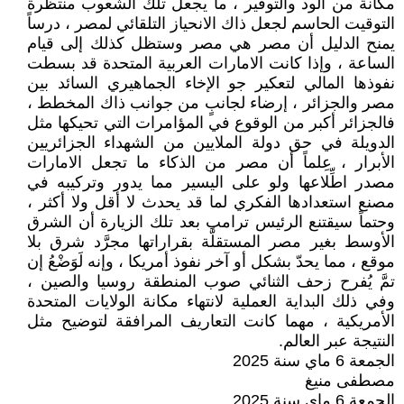
مكانة من الود والتوفير ، ما يجعل تلك الشعوب منتظرة
التوقيت الحاسم لجعل ذاك الانحياز التلقائي لمصر ، درساً
يمنح الدليل أن مصر هي مصر وستظل كذلك إلى قيام
الساعة ، وإذا كانت الامارات العربية المتحدة قد بسطت
نفوذها المالي لتعكير جو الإخاء الجماهيري السائد بين
مصر والجزائر ، إرضاء لجانبٍ من جوانب ذاك المخطط ،
فالجزائر أكبر من الوقوع في المؤامرات التي تحيكها مثل
الدويلة في حق دولة الملايين من الشهداء الجزائريين
الأبرار ، عِلماً أن مصر من الذكاء ما تجعل الامارات
مصدر اطِّلاعها ولو على اليسير مما يدور وتركيبه في
مصنع استعدادها الفكري لما قد يحدث لا أقل ولا أكثر ،
وحتماً سيقتنع الرئيس ترامب بعد تلك الزيارة أن الشرق
الأوسط بغير مصر المستقلَّة بقراراتها مجرَّد شرق بلا
موقع ، مما يحدّ بشكل أو آخر نفوذ أمريكا ، وإنه لَوَضْعُ إن
تمَّ يُفرح زحف الثنائي صوب المنطقة روسيا والصين ،
وفي ذلك البداية العملية لانتهاء مكانة الولايات المتحدة
الأمريكية ، مهما كانت التعاريف المرافقة لتوضيح مثل
النتيجة عبر العالم.
الجمعة 6 ماي سنة 2025
مصطفى منيغ
الجمعة 6 ماي سنة 2025