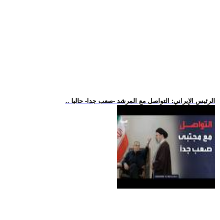
.. الرئيس الإيراني: التواصل مع المرشد -صعب جدا- حاليا