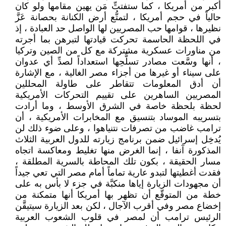
أكبر من أمريكا ، كما ستفتتِّ مَن يهين مقامها ولو كان
حالياً في حجم أمريكا ، لتمتُّع أرض الكنانة بحصانة عَزَّ
نظيرها ، قوامها حب المصريين لها الواصل حد العبادة ، إذ
في اللحظة الحاسمة تحركت قيادتها لتبرهن بما أجرته
من مناورات عسكرية مشتركة مع كل من الصين وتركيا
، أنها وسَّعت مصادر تسلُّحِها استعداداً لصدِّ أي عدوان
على سيناء أو غيرها من أجزاء مصر الغالية ، مع الإشارة
أن أدق المعلومات تتقاطر على طاولة المحللين
المصريين الساهرين على تقييم التحركات الأمريكية
لحظة بلحظة خاصة في الشرق الأوسط ، وما أرادت
بتسريبه الموساد بتنسيق مع المخابرات الأمريكية ، أن
ترامب غاضب من تصرفات نتنياهوا ، وعلى ضوء ذلك لن
يُدخِل إسرائيل ضمن برنامج زيارته للدول العربية الثلاث
المذكورة آنفا ، إنما الغرض منها تغليط ومعاكسة اتجاه
مسار الحقيقة ، بكون تلك المحاطة بالسرية المطلقة ،
فقدت أغطيتها لتبدو عارية تماماً أمام مصر التي تعي جيداً
أن مجهودات الزيارة إياها منكبَّة في جزء لا بأس به على
خطة من المتوقّع أن تظهر بها أمريكا أنها متمكنة من
إخضاع مصر وفي أقرب الآجال ، لكن بعد الزيارة سيتيقَّن
الرئيس ترامب أن لمصر في قلوب الشعوب العربية