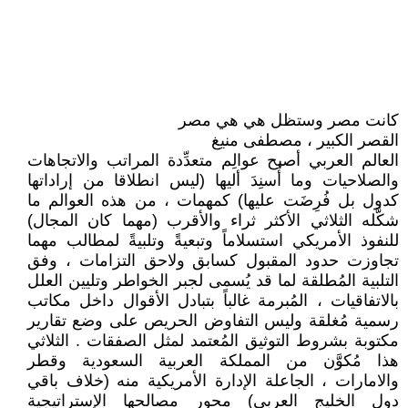
كانت مصر وستظل هي هي مصر
القصر الكبير ، مصطفى منيغ
العالم العربي أصبح عوالِم متعدِّدة المراتب والاتجاهات
والصلاحيات وما أُسنِدَ أليها (ليس انطلاقا من إراداتها
كدول بل فُرِضَت عليها) كمهمات ، من هذه العوالم ما
شكَّله الثلاثي الأكثر ثراء والأقرب (مهما كان المجال)
للنفوذ الأمريكي استسلاماً وتبعيةً وتلبيةً لمطالب مهما
تجاوزت حدود المقبول كسابق ولاحق التزامات ، وفق
التلبية المُطلقة لما قد يُسمى لجبر الخواطر وتليين العلل
بالاتفاقيات ، المُبرمة غالباً بتبادل الأقوال داخل مكاتب
رسمية مُغلقة وليس التفاوض الحريص على وضع تقارير
مكتوبة بشروط التوثيق المُعتمد لمثل الصفقات . الثلاثي
هذا مُكوَّن من المملكة العربية السعودية وقطر
والامارات ، الجاعلة الإدارة الأمريكية منه (خلاف باقي
دول الخليج العربي) محور مصالحها الإستراتيجية