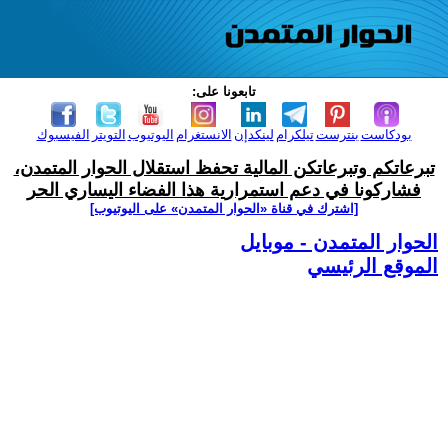
تابعونا على:
بودكاست
بنترست
تيلكرام
لينكدإن
الانستغرام
اليوتيوب
التويتر
الفيسبوك
تبرعاتكم وتبرعاتكن المالية تحفظ استقلال الحوار المتمدن،
فشاركونا في دعم استمرارية هذا الفضاء اليساري الحر
[اشترك في قناة ‫«الحوار المتمدن» على اليوتيوب]
الحوار المتمدن - موبايل
الموقع الرئيسي