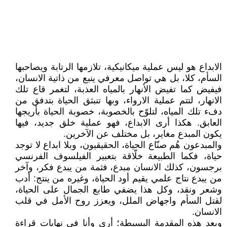
الابداع هو ليس عملية ميكانيكية، تلازمها الرتابة ويصاحبها
السأم، كلا، بل هي تواصل معرفي ينبع من ذاتية الانسان،
فيفيض كما تفيض الأنهار بالمياه العذبة، لتغمر قاع تلك
الانهار، لتتم عملية الارواء، وبها تنبثق الحياة بتدفق من
دفء تلك المياه، لتلوّح بالخصوبة، خصوبة الحياة بأريجها
العابق. هكذا أرى الابداع، فهو عملية خلق جديد، فيها
يكون المبدع مغاير، بل مختلف عن الآخرين.
والمبدعون هُم صنّاع الحياة، الحقيقيون، وبلا ابداع لا توجد
حياة، فكما الطبيعة خلّاقة بتعبير الفيلسوف الفرنسي
برجسون، كذلك الانسان مبدع، فثمة من يبدع فكر، وآخر
من يبدع نتاج علمي يقيم أود الحياة، وغيره من ينتج: أدب
وشعر ونقد، وكل هذا يضفي طابع الجمال على الحياة،
لقتل السأم واجهاض الملل، ويعزز روح الأمل في قلب
الانسان.
وبعد هذه المقدمة البسيطة؛ أرى وأنا في نهايات قراءة