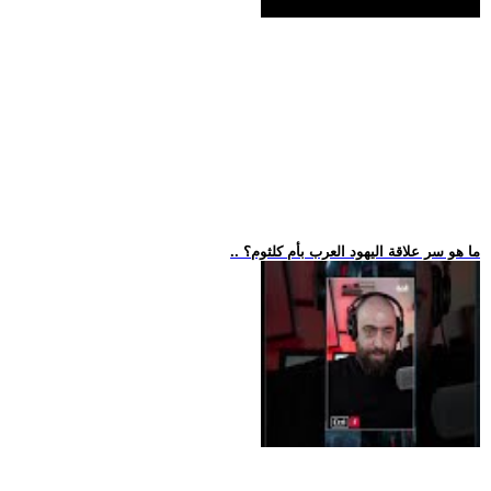
.. ما هو سر علاقة اليهود العرب بأم كلثوم؟