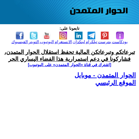
تابعونا على:
بودكاست
بنترست
تيلكرام
لينكدإن
الانستغرام
اليوتيوب
التويتر
الفيسبوك
تبرعاتكم وتبرعاتكن المالية تحفظ استقلال الحوار المتمدن،
فشاركونا في دعم استمرارية هذا الفضاء اليساري الحر
[اشترك في قناة ‫«الحوار المتمدن» على اليوتيوب]
الحوار المتمدن - موبايل
الموقع الرئيسي