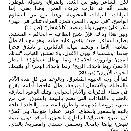
لكن الشاعر وهو بين البُعد، والفراق، وشوقه للوطن؛
يشعر أنّه قد قارب خريف العمر، وهذا يعني، إنها
النهايات؛ النهايات المحتومة، وهذا نوع من التشاؤم
الواضح. "في خريف العمر/ تتمرّد المرآة/ تتناثر في جيبي/
تنكر عليّ وجهي/ وأنا منتصب كالأشجار". (ص 66)
وبين هذا وذاك، فإنّ شبح الطاغية – الحاكم - المستبد،
يطارد الشاعر، حيث ينغص عليه حياته، وهو مع ذلك ظلَّ
يتعاطى الأمل، ويحلم بنهاية الدكتاتور، و بانبثاق فجرا
جديدا، وشمسا لا تهوى الافول، ولا تعشق الغياب. "نبذتك
المدن/ وانزوت احلامك/ ربما تهطل سماؤك/ بالمطر
الاحمر/ ربما تأخذك الريح/ ربما يأخذك البحر/ أو يلتهمك
الحوت الأزرق".(ص 89)
كما أن وجه الحبيبة المُشرق، وبالرغم من كل هذه الآلام
والمعاناة، والاشجان المبرحة، يظلّ شاخصا أمامه، يقرع
في سماء الذكريات والأيام الخوالي، وتلك الوعود الغارقة
بالحنين، واللقاءات التي تضج باللهفة والشوق، هي من
يضيء دروبه المُدلهمة، والطرق المظلمة، والجادة العاجة
بالتيه والشعور بالضياع. "كوني عطرا متوجها/ بين كفيّ/
كي اطوق خصرك/ الماطرة بالجنون/ أتوحّد كوني غيمة
تفيض/ بياضا جامحا/ وتسلّقي جسدي وامطريه/ بالندى.
(ص 98)