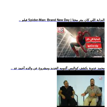
.. فيلم Spider-Man: Brand New Day | البداية اللي كان بيتر محتا
.. محمد عدوية يكشف كواليس ألبومه الجديد ومشروع عن والده أحمد عد