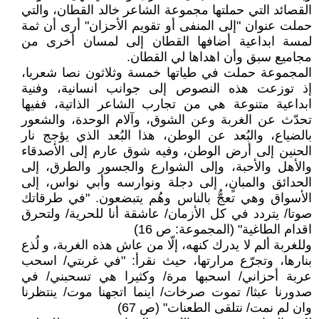
القصائد التي حملتها مجموعة الشاعر خالد القطان، والتي
حملت عنوان "إلى المنفى أو تقويم الأحزان" أرى أن ثمة
لمسة ابداعية أضافها القطان إلى لمسان أخرى من
مجاميع سبق وأن اهداها لي القطان.
المجموعة حملت في طياتها خمسة وثلاثون نصا شعريا،
إذ توزعت هذه النصوص إلى جوانب انسانية، وفنية
ابداعية متنوعة هي من تجارب الشاعر الذاتية، ففيها
تحدّث عن الغربة وعن الشوق، وآلام الوحدة، والشعور
بالضياع، والبُعد عن الوطن، هذا البُعد الذي يؤجج نار
الحنين إلى أرض الوطن، وفيه شوق عارم إلى الأصدقاء
والأهل والأحبة، وإلى الشوارع والجسور والطرق، إلى
الحدائق والمبانٍ، إلى دجلة ونوارسه وأبي نواس، إلى
الأسواق وهي تعجُّ بالناس وهُم يتبضعون. "في طرقاتك
صوتا/ يتردد في كل الأزمان/ عاشقة أنا للحرية/ ولتحرق
اقدام الطاغية" (المجموعة: ص 16)
وللغربة ألم لا يدرك كنهه، إلّا من عاش هذه الغربة، و لُذع
بنارها، وتجرّع مرارتها، حيث نقرأ: "في غربتي/ اسحب
عربة أحزاني/ اسحبها مرة/ وكثيرا هي تسحبني/ في
صدورنا عبثا/ تموت صرخات/ اينما اتجهنا موت/ ينتظرنا
وان لم نمت/ نتلقى الطعنات" (ص 67)