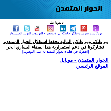
تابعونا على:
بودكاست
بنترست
تيلكرام
لينكدإن
الانستغرام
اليوتيوب
التويتر
الفيسبوك
تبرعاتكم وتبرعاتكن المالية تحفظ استقلال الحوار المتمدن،
فشاركونا في دعم استمرارية هذا الفضاء اليساري الحر
[اشترك في قناة ‫«الحوار المتمدن» على اليوتيوب]
الحوار المتمدن - موبايل
الموقع الرئيسي