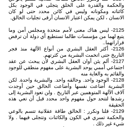
والحكمة والقدرة على الخلق يتجلى في الوجود بكل
كائناته ومكوناته وليس في كائن محدد حتى لو كان
الانسان ، لكن يمكن اعتبار الانسان أرقى تجليات الخالق.
2125- ليس هناك معنى لأمم متحدة ومجلس أمن وما
يتبع لهما من مؤسسات طالما تستطيع أي دولة أن ترفض
قراراتهما..
2126- أكثر العقل البشري من أنواع الآلهة منذ فجر
التاريخ حتى اتخمت البشرية من كثرتهم.
2127- ألم يئن أوان العقل البشري لأن يبحث عن عقد
اجتماعي أممي يوحد البشرية على مفهوم منطقي للوجود
والقائم به والغاية منه
2128- الوجود واحد. وخالقه واحد. والبشرية واحدة. لكن
البشرية أضاعت نفسها وأضاعت الخالق حين أوجدت
آلاف الآلهة المتوهمين عبر التاريخ . ولن تعود البشرية إلى
رشدها لتتحد حول مفهوم واحد محدد قبل أن تعي هذه
الحقيقة
2129- قلنا ونكرر : الخالق طاقة عقلانية تتسم بالوعي
والحكمة تسري في الكون والكائنات وتتجلى فيهما . ولا
شيء غير ذلك .