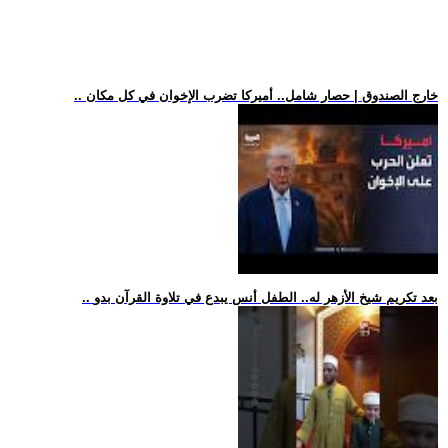
.. خارج الصندوق | حصار شامل.. أميركا تضرب الإخوان في كل مكان
.. بعد تكريم شيخ الأزهر له.. الطفل أنس يبدع في تلاوة القرآن بدو