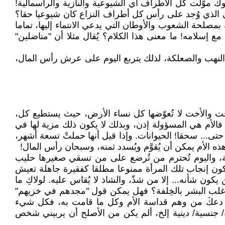
موّلت كل الأطراف أي الشيوعية والنازية والرأسمالية!
ي الذي وُجد على رأس كل أطراف النزاع كان شيوعيا حقا؟
بمصلحة الشعوب والأوطان التي يدعي الانتماء إليها، تماما
سلامه! ما معنى هذا الكلام؟ يُقال مثلا أن "مناضلين"
لا النهب والصعلكة، لذلك يتربع اليوم على عرش رأس المال،
أخت والأخت لا تُعوّضها كل نساء الأرض، حيث يستطيع كل،
 فالأم هي المسؤولة إذن، وبذلك لا يكون ذلك مزية لها في
 حتى... سحقا! الحيوانات. وإذا قيل أنها حملتْ تسعة أشهر،
ه الأم يمكن أن يُقوَّم ويُسدد ثمنه، وسبحان رأس المال!
ضاعة، واليوم تُحترم من تُرضع على من تسقي صغيرها حليب
د يكون إنجاب تلك المرأة ممنوعا مطلقا كفقيرة جاهلة تعيش
 شأنه... إلا من شذّ، والشاذ لا يُقاس عليه. لولاكِ ما
خر أغلب البشر بالخِلفة؟ فهل يمكن قول "مجدهم في خزيهم"
زى: دعكَ من وهم قداسة الأم وكل ما قامت به، فكل شيء
ية/ جنسية/ دينية إلخ، ألم يكن من الأصلح أن يربيني شخص