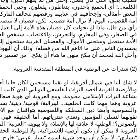
قضيب بحق! الكل كان يعمل، وحتى من لم يفهم الدين، وجاء لنب
الكلمة...! أي الجميع يأخذون، يتعاطون، يفعلون، وحتى الحم
البعض -أمثالي- وإجحافهم في عتابهم ورفضهم لتحالف الماركس
أمة القضيب، اليوم، لا تزال أمة قضيب. لكن، قضبان لا تنتصب إل
رأي من قال، ماذا لو تحولت كل قضبان هذه الأمة إلى العمل
في الصغار، وفي المحارم، والتحرش، والاغتصاب. ستنقص العقد
الأمة ستعمل وستجني الأموال، والقضبان الغربية ستتحول إلى 
يحسدون الناس على ما آتاهم الله من فضله/ "وذلك أن اليهود ق
وأحل الله لمحمد أن ينكح منهن ما شاء أن ينكح." من تفسير شي
(2) شذرات عن الوطنية في المنطقة المقدسة العروبية:
لا شك أننا في شمال أفريقيا، لو بقينا مسيحيين لكان حالنا أ
وبالأرضية الغربية أقصد التراث الفلسفي اليوناني الذي كانت الع
بشاعة التراث الإسلامي معلومة، ومع العروبة أي هوية صعال
عروبة وهما مهما كانت الخلفية... ليبرالية/ قومية/ دينية/ ي
واللصوصية وأيضا دين الصعلكة واللصوصية يتوافقان مع الانحر
نقولهما لنسلي المؤمنين ونغذي عنترياتهم، أما الحقيقة فه
ولصوص؟! الوطنية لا علاقة لها بالإسلام ولا بهويته "العربية" الم
العروبة لا يمكن أن تكون أرضية للاشتراكية، ولا للوطنية الحق
"يساري"، لا يمكن أن يوجد شيء اسمه "يسار عربي" خارج شبه