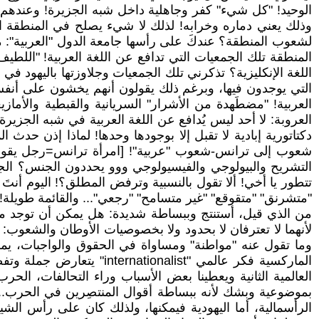
الوحيد! "كل شيء" كفر وجاهلية داخل شبه الجزيرة! وعندهم 
وذلك يعني دماره وخرابه! لذلك لا شيء يصلح في المنطقة الم
لشعوب المنطقة؟ عندكَ على رأسها جامعة الدول "العربية":
المنطقة تلك الجمعيات التي تدافع عن اللغة العربية! "اللطي
اللغة الإنكليزية؟ تذكرني تلك الجمعيات وجلاوزتها باليهود 
التي يوجدون فيها، وبرغم ذلك يقولون أنهم يخشون على أنفسهم
العربية! "مضطَهدة من الأشرار" السريانية والقبطية والأمازي
العروبة: لا أحد ليس يُدافع عن اللغة العربية في شبه الجزيرة،
دكتاتورية إبادية لا تقبل إلا بوجودها وحدها! لماذا إذن حدث
شعوب إلى ترانس-شعوب "عربية"! [امرأة ترانس=رجل يقول عن
التشريح والبيولوجي والفيسيولوجي ووو يحددون الجنس؟ الج
تتطور يا أخي! ألا تقول بالنسبية وترفض المطلق؟! اليوم أنت
"متشرنق" "متقوقع" "غير متسامح" "رجعي"... والقائمة طويلة!]
من الذي قيل، أستنتج وببساطة شديدة: هل يمكن أن توجد ماركس
لأنهما لا تعترفان لا بحدود ولا بخصوصيات الأوطان والشعوب: إ
وما تقول عنه "مواطنة" ومساواة في الحقوق والواجبات، يمكن
العالمية الثانية ويعطينا بعض الأسباب وراء التحالفات، الح
بموضوعية وبشك لأنه ببساطة أقوال المنتصِرين في الحرب... م
الرأسمالية، أما اليهودية فيمكنها، ولذلك كان على رأس الشي