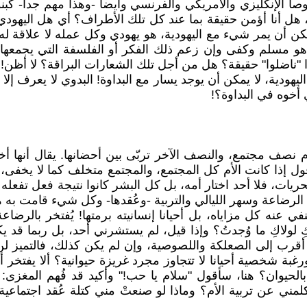
لإنكليزي والأمريكي والفرنسي وأيضا -وهذا مهم جدا- كبنوك 
، هل أنا أؤمن حقيقة بما عند كل تلك الأطراف؟ أي هل اليهود
يمكن أن يمر شيء مع اليهودية، هو يهودي وكل عمله لا علاقة له 
سلم وكفى وإن زعم ذلك الفكر أو الفلسفة التي يجمعها مع إ
ا "ناضلوا" حقيقة؟ هل من أجل تلك الشعارات البراقة؟ لا أظن!
ليهودية، لا يمكن أن يوجد يسار مع البداوة! البدوي لا يعرف إ
أخوه في البداوة؟!
أم نصف مجتمع، والنصف الآخر تربّى بين أحضانها. يقال أنها 
قول إذا كانت الأم كل المجتمع، والمجتمع متخلف كما لا يخفى،
حريات، فلا أحد اختار أمه، بل كل البشر كانوا نتيجة فعل تفعله
الرضاعة وسهر الليالي والتربية -وعُقدها- وكل شيء قامت به هذ
في عنه كل مزاياه، بل أحيانا إنسانيته برمتها! يُفتخر بالر
أنكِ لولاكِ ما وُجدتُ؟ وإذا قيل، لم يستشرني أحد، بل ربما ق
 إلى الصعلكة واللصوصية، وإن لم يكن كذلك، فالتميز لن يكون
 ورغبة شخصية أحيانا لا تتجاوز مجرد غريزة حيوانية؟ ألا يفت
بالحيوان؟ هنا، سأقول "سلام يا حب!" وأكيد قد فُهم المغ
تكلمني عن تربية الأم؟ وماذا لو صنعتْ مني كتلة عُقد اجتماع