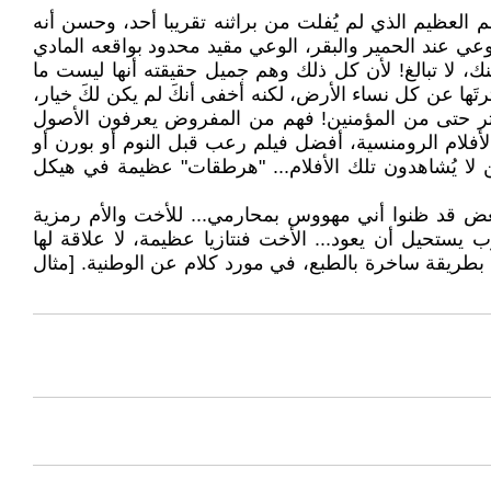
 العظيم الذي لم يُفلت من براثنه تقريبا أحد، وحسن أنه
ي عند الحمير والبقر، الوعي مقيد محدود بواقعه المادي
، لا تبالغ! لأن كل ذلك وهم جميل حقيقته أنها ليست ما
ترتَها عن كل نساء الأرض، لكنه أخفى أنكَ لم يكن لكَ خيار،
أكثر حتى من المؤمنين! فهم من المفروض يعرفون الأصول
لأفلام الرومنسية، أفضل فيلم رعب قبل النوم أو بورن أو
ن لا يُشاهدون تلك الأفلام... "هرطقات" عظيمة في هيكل
لبعض قد ظنوا أني مهووس بمحارمي... للأخت والأم رمزية
ستحيل أن يعود... الأخت فنتازيا عظيمة، لا علاقة لها
، بطريقة ساخرة بالطبع، في مورد كلام عن الوطنية. [مثال