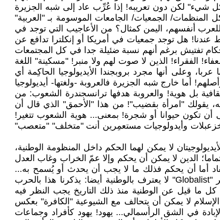
شيء" لكن دون تعريبه! إذا عُرِّب عاد إلى شبه الجزيرة
 المنظمات/ الجمعيات/ الجامعات الموسومة بـ "العربية"
لعرب أنفسهم، اليمن كمثال؟ من الأعاجيب التي توجد في
ط عندنا! هل توجد جمعيات في أمريكا أو إنكلترا تدافع عن
 حكام تفتيش برغم أنهم نسبة ضئيلة جدا في كل المجتمعات
! الفقراء! الذين لا صوت لهم ولا منبر! "مسكينة" اللغة
عربا، وعلى أنها مجرد بروبجندا الأيديولوجيا الحاكِمة أي
أصلهم! أما خارج شبه الجزيرة فالعروبة -ولغتها- أيديولوجيا
 ثقافية بل هوية! والعروبة هدفها ترانسجندرة الشعوب: من
 يقولك "امرأة بقضيب"! من هذا "الأحمق" الذي قال أن
 تكون حيوانا أو شجرة! بمعنى... هوية الشعوب تتغير!
نه خزعبلات وأيدولوجيات مستعمِرين أنت "متخلف" "متعصب"
ديولوجيتان لا يمكن لهما الحكم داخل المنظومة الوطنية،
ماما؛ الدين لا يمكن أن يحكم وإلا عمّ الخراب وغاب العدل
د أما أن يحكم فذلك ما لا يجب أن يحدث أو يُسمح به...
الماركسية فكر عالمي "internationalist" يتعارض جملة وتفصيلا مع الوطنية كفكر "nationalist"، الرأسمالية/ الليبرالية فكر "Globalist" لا يعترف بالوطنية أيضا: يذكرنا هذا بالحرب
، كل ما قيل عن الوطنية منذ ذلك التاريخ يجب النظر فيه
 الإسلام لا يمكن أن يتحالف مع الشيوعية "الكافرة" بعكس
إبادة في الشق الرأسمالي... يهود! يهود كأفراد وجماعات