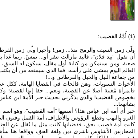
(1) أُمَّةُ القضيب:
ولّى زمن السيف والرمح منذ... زمن! وأخيرا ولّى زمن القرطاس
أن تقول "بيد فلان"، فاليد مازالت تنقر أو... تمسّ. ربما غ
صعبة، ومن سيتمكن من كتابة أول مقال، سيكون له السبق، وربما
العالم اليوم يمشي على رأسه، فما الذي سيمنعه من أن يكتب بـ 
من جماعة الليل والخيل والقرطاس و...!
الأخوات النسويات، وهن فالحات في القضايا الهامة، ككل عد
فالمرأة مُغيبة أصلا عن القضية، ونعم... حقا إنها لقضية
بخصوص القضيب! والذي يذكّرني بحديث حبر الأمة ابن عباس ع
بشأنهما...
حبر أي أمة ابن عباس هذا؟ أسميها "أمة القضيب"، وهو اسم م
الغزو والنهب وقطع الرؤوس والأطراف، أمة القمل وفنون التفل
كانت أمة قضيب بحق، فقضبانها كانت مثل ما يُقال عن الجنة: 
المحاربين الأشاوس ناشري دين ولغة الحق، وواقعا هنا سأهاج