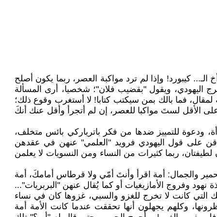
لـ... كيبورد! وإذا لم ترد مواكبة العصر، ربما يكون أصلح
مهرج اليهودي، ويقول "بقضيب فلان"؛ شخصيا، أرى المسألة
 لمقال، فما بالك بمن سيكتب كتابا! لا أستغرب وقوع ذلك؛
على الأقل لستَ مواكبا للعصر، إن لم أتجرأ وأقل عنك أنكَ
أة، ودعوة للتمييز ضدها من فكر باترياركي بائس متخلف،
صادقن على قول اليهودي فرويد "العلمي" عنهن في عقدهن
طيفتان، ربما كثيرات من النساء ومن النسويات لا يعلمن
ر والجمال: أمة اقرأ وأنتَ أمّي ولا قرطاس أمامكَ، أمة
ود وفروج الأمازيغيات أو كما يُقال عنهن "البربريات"...
لك التي كانت لا تخرج للغزو والسبي، غزوها كان في نساء
رونها، وكلهم يجهلون أنها تحققت عندما كانت الأمة أمة