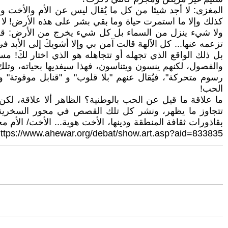
المغزى: لا أجد شيئا من كل ما يُقال ليس عن الأم والأخت و
كذلك وإلا ما استمرت حياة وما بقي بشر على هذه الأرض! لا 
ولا شيء ينزل من السماء بل كل شيء يخرج من الأرض: قل لها 
تزعمه عنها... كل الآلهة قالت آمن بي وإلا أشويكَ إلى الأبد ف
بل ذلك الواقع الذي تجهله أو تتجاهله هو الذي اختار لكَ!
والفصول، لكنهم ينسون ويتناسون، فهذا سيفديها بحياته، وتلك
رسوم متحركة"، فيُقال عنهم "بلا قلوب" و "قنابل موقوتة" و
الحب!
ما علاقة ما قيل عن الحب بالوطنية؟ الظاهر ألا علاقة، لك
تتجاوز ما يظهر، ونشر كل تلك القصص في محور السخرية، ين
بقاذورات ثقافة المنطقة ودينها، الأخت هوية... الأخت/ الأم
ttps://www.ahewar.org/debat/show.art.asp?aid=833835]