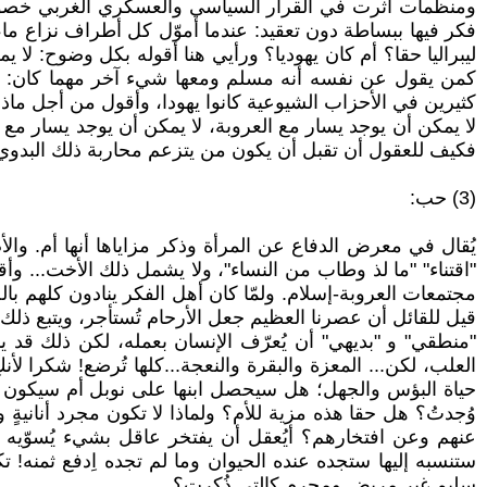
ومنظمات أثرت في القرار السياسي والعسكري الغربي خصوصا ا
فكر فيها ببساطة دون تعقيد: عندما أموّل كل أطراف نزاع ما
ليبراليا حقا؟ أم كان يهوديا؟ ورأيي هنا أقوله بكل وضوح: لا 
كمن يقول عن نفسه أنه مسلم ومعها شيء آخر مهما كان: هو م
كثيرين في الأحزاب الشيوعية كانوا يهودا، وأقول من أجل ماذ
لا يمكن أن يوجد يسار مع العروبة، لا يمكن أن يوجد يسار مع ا
فكيف للعقول أن تقبل أن يكون من يتزعم محاربة ذلك البدوي 
(3) حب:
يُقال في معرض الدفاع عن المرأة وذكر مزاياها أنها أم. وال
"اقتناء" "ما لذ وطاب من النساء"، ولا يشمل ذلك الأخت... وأ
مجتمعات العروبة-إسلام. ولمّا كان أهل الفكر ينادون كلهم بال
قيل للقائل أن عصرنا العظيم جعل الأرحام تُستأجر، ويتبع ذلك 
"منطقي" و "بديهي" أن يُعرّف الإنسان بعمله، لكن ذلك قد ين
العلب، لكن... المعزة والبقرة والنعجة...كلها تُرضع! شكرا ل
حياة البؤس والجهل؛ هل سيحصل ابنها على نوبل أم سيكون أقرب
وُجدتُ؟ هل حقا هذه مزية للأم؟ ولماذا لا تكون مجرد أنانيةٍ
عنهم وعن افتخارهم؟ أيُعقل أن يفتخر عاقل بشيء يُسوّيه 
ستنسبه إليها ستجده عنده الحيوان وما لم تجده اِدفع ثمنه! 
سليم غير مريض ومجرم كالتي ذُكرت؟