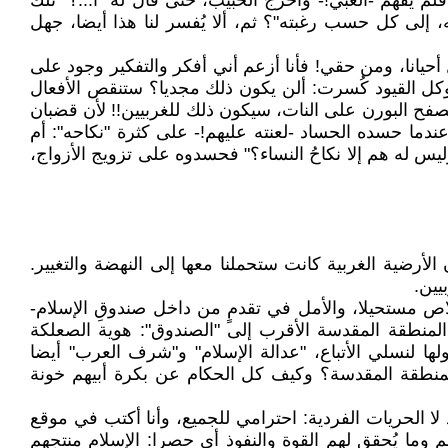
م يفهم -الغبي!- وأَحرج الحبيب، حتى قال له "أ...؟" تلك
 إلى كل حسب رغبته"؟ ثم، ألا يُفسر لنا هذا أيضا، جهل
ل أحيانا، ومن حقي! فأنا أزعم أني أفكر والتفكير وجود على
كل القيود كُسرت: ألن يكون ذلك مجديا؟ ستنقص الأفعال
فح البورن على النات، سيكون ذلك للغربيين!! لأن قضبان
ندما حسده الحساد -لعنته عليهم!- على كثرة "نكاحه": أم
ليس له هم إلا نكاحُ النساء؟" فحسدوه على تزويج الأزواج،
لأرضية الغربية كانت ستحملنا معها إلى النهضة والتغيير.
يين.
ص مستحيلا، والأمل في تقدمٍ من داخل صندوقِ الإسلام-
ول المنطقة المقدسة الأقرب إلى "الصندوق": هوية الصعلكة
لها لنسلي الأتباع، "عدالة الإسلام" و"شرف العرب" أيضا
المنطقة المقدسة؟ وكيف كل الحكام عن بكرة أبيهم خونة
 لا الحريات الفردية: احترامي للجميع، وأنا أكتب في موقع
ما يُحقق لهم القوة والنفوذ أي حصرا: الإسلام منتجهم