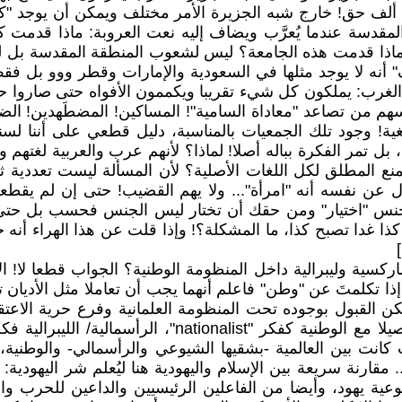
ألف حق! خارج شبه الجزيرة الأمر مختلف ويمكن أن يوجد "كل 
قدسة عندما يُعرَّب ويضاف إليه نعت العروبة: ماذا قدمت كل
 ماذا قدمت هذه الجامعة؟ ليس لشعوب المنطقة المقدسة بل ل
ف" أنه لا يوجد مثلها في السعودية والإمارات وقطر ووو بل فق
في الغرب: يملكون كل شيء تقريبا ويكممون الأفواه حتى صاروا
 من تصاعد "معاداة السامية"! المساكين! المضطَهدين! الضعفاء
غية! وجود تلك الجمعيات بالمناسبة، دليل قطعي على أننا لسنا 
 بل تمر الفكرة بباله أصلا! لماذا؟ لأنهم عرب والعربية لغتهم و
 المنع المطلق لكل اللغات الأصلية؟ لأن المسألة ليست تعددية
 نفسه أنه "امرأة"... ولا يهم القضيب! حتى إن لم يقطعه،
نس "اختيار" ومن حقك أن تختار ليس الجنس فحسب بل حتى أن
َ كذا غدا تصبح كذا، ما المشكلة؟! وإذا قلت عن هذا الهراء أ
ية وليبرالية داخل المنظومة الوطنية؟ الجواب قطعا لا! الأي
ذا تكلمتَ عن "وطن" فاعلم أنهما يجب أن تعاملا مثل الأديان ت
 القبول بوجوده تحت المنظومة العلمانية وفرع حرية الاعتقا
رب كانت بين العالمية -بشقيها الشيوعي والرأسمالي- والوطنية
قارنة سريعة بين الإسلام واليهودية هنا ليُعلم شر اليهودية:
وعية يهود، وأيضا من الفاعلين الرئيسيين والداعين للحرب وال