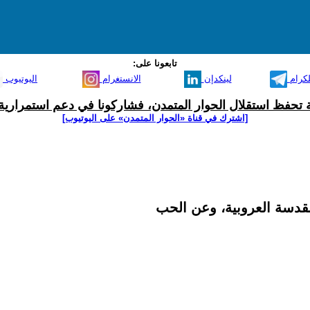
تابعونا على:
لكرام
لينكدإن
الانستغرام
اليوتيوب
ية تحفظ استقلال الحوار المتمدن، فشاركونا في دعم استمرارية 
[اشترك في قناة ‫«الحوار المتمدن» على اليوتيوب]