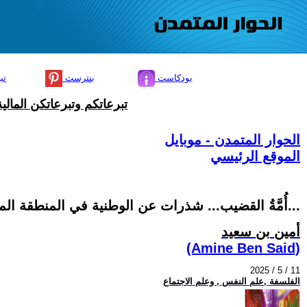
بودكاست
بنترست
تي
تبرعاتكم وتبرعاتكن المال
الحوار المتمدن - موبايل
الموقع الرئيسي
أُمَّةُ القضيب... شذرات عن الوطنية في المنطقة المقدسة العروبية، وعن الحب...
أمين بن سعيد
(Amine Ben Said)
2025 / 5 / 11
الفلسفة ,علم النفس , وعلم الاجتماع