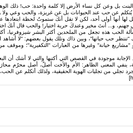
البنت بل وعن كل نساء الأرض إلا كلمة واحدة: حب! ذلك الوهم
يُتكلم عن حب عند الحيوانات بل عن غريزة، والحب وعي ولا وع
أنها أولى أحد، لكن لا تقل أنكَ ستموتُ لحظة ابتعادها عنك
ي جهنم، و... أنتَ مخير وعندكَ حرية اختيار! والحب قال أنكَ اخ
 مسألة الحب هذه تجعل من الملحدين أكثر البشر شيزوفرنيا، 
 "تنتظر حب حياتها"، وبين ذاك وتلك يقول بعضهم: "لا أشاهد ا
 "مشاريع خيانة" وغيرها من العبارات "التكفيرية"؛ وموقف م
ن الإجابة موجودة في القصص التي أكتبها والتي لا أشك أن ا
في المعنى الظاهر: الأم والأخت أصلٌ، أصل محرّم محارَب ي
 مجرد تجلي من تجليات الهوية الحقيقية، ولذلك أتكلم عن الحب
h