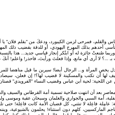
 والقلم، فمرحى لزمن الكيبورد، ودعكَ من "بقلم فلان" يا أخ ا
دا يتأسى أحدهم بذلك المهرج اليهودي، أو للدقة بقضيب ذلك ال
 صُنعتْ جائزة له أو ابتُكر إنجاز قياسي جديد... هذا بالنسبة
...؟ لا أرى أي مانع، وإذا فعلتَ ورأيتَ، فاحذر! واعلم! أنكَ 
ل يخص المرأة و... الرجال أيضا! سيرين ما قيل مناهضا للمر
! وكيف لها أن تكتب والمسكينة لا قضيب لها؟! إن فعلن، سي
ن اللحية: لحية ابن عباس وقضيب النساء "الفرويدي" قصتان ل
عاصر بعد أن انتهت صلاحية تسمية أمة القرطاس والسيف والحمي
ية، أمة السبي والجواري والغلمان وسبحان عقبة وموسى ولذة نه
عامِلة فاعِلة لا تنثني، كل قضبان الأمة كانت فاعِلة! حتى ت
م الماركسيين، كلهم دون استثناء! يحلمون بالشيوعية، وينتظ