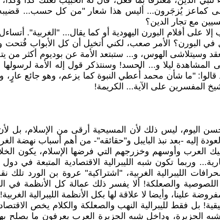
ي الدين، معترفا بما فَعل، قال له الحبيب لعلك كذا وكذا، فل
قى كماعز يُزجَرون... أليس هذا شعار "من كل حسب... قضيبه،
يين مع تجار الدين؟
ا على أفلام البورن اليهودية أو كما يقال... "الغربية". أتساء
 في البورن؟ الأمر صعب، لكني أتخيل أن كل الأبواب فُتحت و
 وسيتلاشى الهوس، و... ستبتعد الأمة عن بوديوم أكثر من يتص
المشاهدة ليلا و... الحسد! وسنتذكر قول إله الأمة لرسولها ع
الوا: "ما شأن محمد أُعطي النبوة كما يزعم، وهو جائع عارٍ، و
خ المفسرين على الآية... الكريمة!
حسن اليوم، ليس ذلك لأن المسيحية أرقى من الإسلام، بل لأن ا
ودة إليه -بعد نبذ البايبل و"حقائقه"- من أهم أسباب نهضة الغرب
يك العرب وأوسهم وخزرجهم التي فرضها الإسلام، يكون الخلا
سارية... وربما تكون شبه الليبرالية الاقتصادية المتبعة في د
افات الليبرالية الغربية، "اشتراكية" عروة بن الورد تلك نقو
ي اللصوصية والصعلكة! ألا يفسر ذلك عمالة كل الأنظمة في 
فروضة علينا، وأيضا لا علاقة لها بكل الأنظمة الليبرالية الغربية!
يقية! بل فقط لليبرالية النهب والصعلكة والكلام يخص الاقتصاد
 الجزيرة، وداخل شبه الجزيرة العرب يعرفون ما يصلح بهم و