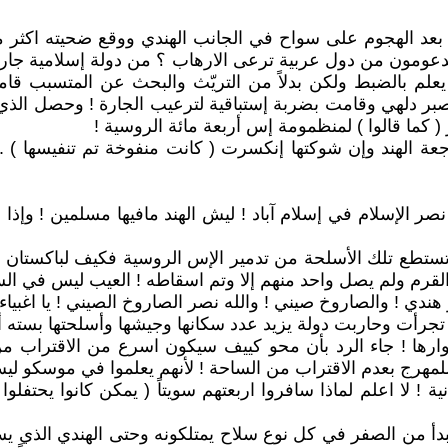
 بعد الهجوم على سواح في الجانب الهندي ووقع ضحيته اكثر م
دعومون من دول عربية ترعى الارهاب ؟ من دولة إسلامية جارة
علم بالضبط ولكن بدلاً من التريّث والبحث عن المتسبب قامت
ذ صبر دلهي وقامت بضربة إستباقية لترعيب الجارة ! وحصل ال
( كما قالوا ) لمنظمومة إس أربعة مائة الروسية !
عة الهند وإن شوكتها إنكسرت ( كانت منفوخة تم تنفيسها ) 
نصر الإسلام في إسلام آباد ! ليش الهند مافيها مسلمين ! وإذا
تستطع تلك الأسلحة من تدمير الإس الروسية فكيف لباكستان في
قرم ولم يصل واحد منهم إلا وتم اسقاطه ! العيب ليس في السل
 هندي ! والصاروخ صيني ! والله نصر الصاروخ الصيني ! يا اغبياء
 تجرأت وحاربت دولة يزيد عدد سكانها وجيشها وأسلحتها بسته أ
ارها ! جاء الرد بأن محو كييف سيكون اسرع من الاقتراب م
للمهرج بعدم الاقتراب من الساحة ! لأنهم يعلموا في موسكو لي
 ! لا اعلم لماذا سافروا اربعتهم سويتاً ( يمكن كانوا يحتفل
دأ من الصفر في كل نوع سلاح يمتلكونه وحتى الهندي الذي يستخ