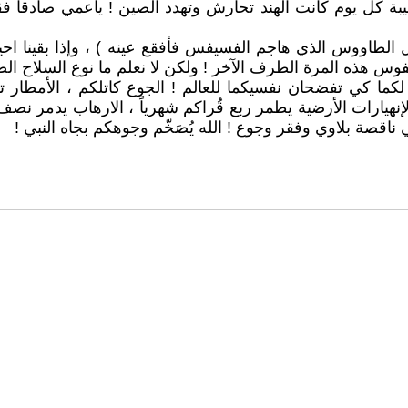
لمصيبة كل يوم كانت الهند تحارش وتهدد الصين ! ياعمي صادقا
 الطاووس الذي هاجم الفسيفس فأفقع عينه ) ، وإذا بقينا احيا
فوس هذه المرة الطرف الآخر ! ولكن لا نعلم ما نوع السلاح الصي
ل لكما كي تفضحان نفسيكما للعالم ! الجوع كاتلكم ، الأمطا
لإنهيارات الأرضية يطمر ربع قُراكم شهرياً ، الارهاب يدمر نص
اقصة بلاوي وفقر وجوع ! الله يُصَخّم وجوهكم بجاه النبي !