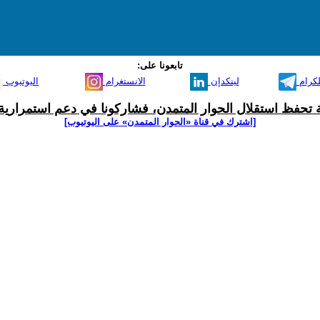
تابعونا على:
لكرام
لينكدإن
الانستغرام
اليوتيوب
ية تحفظ استقلال الحوار المتمدن، فشاركونا في دعم استمرارية 
[اشترك في قناة ‫«الحوار المتمدن» على اليوتيوب]