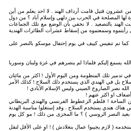
ن عشرون قتيل قامت أرداف الهند . لا احد يعلم من أين
 لها المصلحة في الحرب بين دلهي وإسلام آباد ؟ من دول
 الهند بالتصعيد . لا نخفي بأن الوضع مع تلك الجماعات
ذي رأيتموه وسمعتموه من إسقاط عشرات الطائرات الهندية
. كما تم تنفيس كييف في يوم إحتفال موسكو بالنصر على
 الله يسمع إليكم فلماذا لم ينصرهم في غزة ولبنان وسوريا
 تدمير تلك المنظومة ومن اليوم الأول ! اكثر من مائتان
اح بل في الهندي الذي يستخدم ذلك السلاح ! كذلك الأمر
 الله نصر الصاروخ الصيني وليس الإسلام الآبادي !
ضعاف او اكثر عنهم !
ن الساحة ! فلطم الزعطوط الفرنسي والهندي البريطاني
س هناك هندي يستخدم السلاح . وقد إستغلوا مناسبة الهدنة
وا بعيد النصر الروسي ) ؟ ما المخزى من ذلك ! مو كل يوم
دمه ( لازم يجيبوا عمال بنغلادش ) ! او على الأقل لنقل