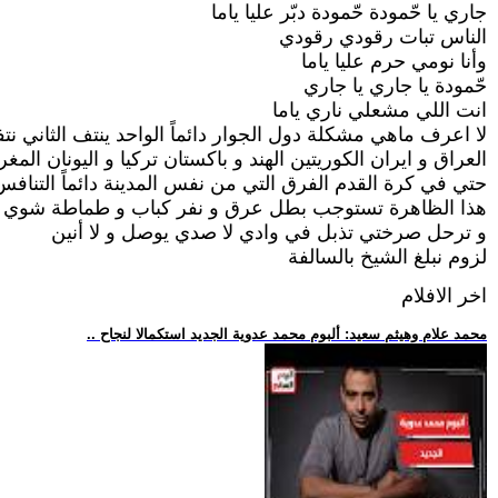
جاري يا حّمودة حّمودة دبّر عليا ياما
الناس تبات رقودي رقودي
وأنا نومي حرم عليا ياما
حّمودة يا جاري يا جاري
انت اللي مشعلي ناري ياما
لا اعرف ماهي مشكلة دول الجوار دائماً الواحد ينتف الثاني نتفا
العراق و ايران الكوريتين الهند و باكستان تركيا و اليونان ال
حتي في كرة القدم الفرق التي من نفس المدينة دائماً التناف
هذا الظاهرة تستوجب بطل عرق و نفر كباب و طماطة شوي و
و ترحل صرختي تذبل في وادي لا صدي يوصل و لا أنين
لزوم نبلغ الشيخ بالسالفة
اخر الافلام
.. محمد علام وهيثم سعيد: ألبوم محمد عدوية الجديد استكمالا لنجاح