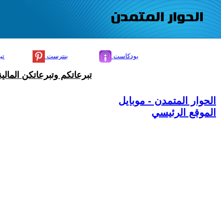
بودكاست
بنترست
تي
تبرعاتكم وتبرعاتكن المال
الحوار المتمدن - موبايل
الموقع الرئيسي