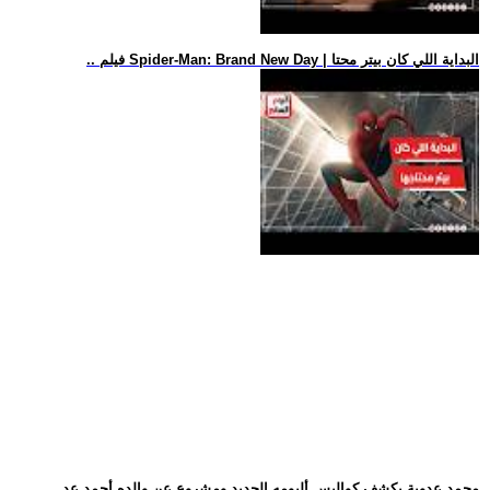
.. فيلم Spider-Man: Brand New Day | البداية اللي كان بيتر محتا
.. محمد عدوية يكشف كواليس ألبومه الجديد ومشروع عن والده أحمد عد