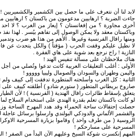
لابد لنا أن نتعرف على ما حصل بين الكشمير والكشميريين !
جاءت الضربة ؟ ارهابيين مدعومون من باكستان ؟ ارهابيين م
أخرى مجاورة ؟ من إفغانستان ؟ إيعاز من الغرب ؟ لا احد ي
وباكستان معقد ولا يمكن الوصول إلى تفاهم بيُسر . لهذا نف
ومنها رافال الفرنسية وغيرها . الأهم من هذا هو ضرب وتدمير 
لا نطيل عليكم وقفت الحرب ( مؤقتاً ) والكل يتحدث عن فاج
النازية ! راح نرجع بعد شوية على هاي الفقرة .
هناك ملاحظتان على مسألة تنفيس الهند !
الأولى : أغلب التعليقات العربية كانت تدعوا وتُصلي من أجل 
واليمن وطهران والسودان والصومال وليبيا ووووو !
الثانية : كل الغرب وأسلحته المتطورة تدفقت إلى كييف ولم 
صاروخ بريطاني المتطور ( ستورم شادو ) أطلقته كييف على ال
يتعلق بإسقاط طائرات رافال الهندية ( الفرنسية ) ! لأن الطيار
لو كانت باكستان تعلم بقدرة الهندي على استخدام السلاح لما
حصلت إحتفالات ساحة الحمراء وقد هدد المهرج الساحة وزو
والقشمر الألماني والدودكي البولندي وارسلوا برسائل عاجلة 
الروسية ( من طرف واحد ) وقاموا بزيارة المسرحية الاوكرانية
المسرحية على مسارحكم !
المهم إنكسرت شوكة السيخ وعليهم الآن البدأ من الصفر ! الب