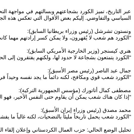
عبر التاريخ، تميز الكورد بشجاعتهم وبسالتهم في مواجهة ال
السياسي والتفاوضي. إليكم بعض الأقوال التي تعكس هذه الج
ونستون تشرشل (رئيس وزراء بريطانيا السابق):
"الكورد هم شعب لا يُقهرون، ولا يمكن كسر إرادتهم مهما كا
هنري كيسنجر (وزير الخارجية الأمريكي السابق):
"الكورد يتمتعون بشجاعة لا حدود لها، ولكنهم يفتقرون إلى ال
جمال عبد الناصر (رئيس مصر الأسبق):
"الكورد شعب قوي ومكافح، لكنه دائماً ما يجد نفسه وحيداً في
مصطفى كمال أتاتورك (مؤسس الجمهورية التركية):
"إذا كان هناك شعب يمكن أن يقاوم حتى النفس الأخير، فهو ا
محمد مصدق (رئيس وزراء إيران الأسبق):
"الكورد شعب يحمل تاريخاً مليئاً بالتضحيات، لكنه غالباً ما 
تحليل الوضع الحالي: حزب العمال الكردستاني وإعلان إلقاء ال