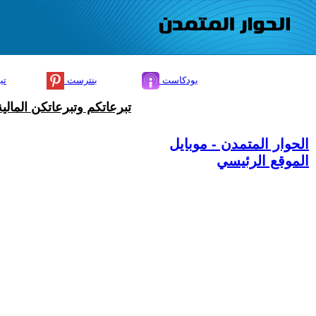
بودكاست
بنترست
تي
تبرعاتكم وتبرعاتكن المال
الحوار المتمدن - موبايل
الموقع الرئيسي