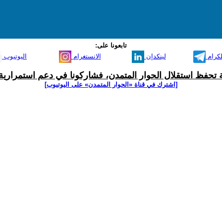
تابعونا على:
لكرام
لينكدإن
الانستغرام
اليوتيوب
ية تحفظ استقلال الحوار المتمدن، فشاركونا في دعم استمرارية 
[اشترك في قناة ‫«الحوار المتمدن» على اليوتيوب]