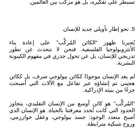
تسيطر على تفكيره، بل هو مركّب بين العالمين.
5. نحو إطار تأويلي جديد للإنسان
يُجبرنا ظهور “الكائن المُركَّب” على إعادة بناء
الأنثروبولوجيا الفلسفية. فنحن لا نتحدث عن تطور
تدريجي للإنسان، بل عن تحول جذري في مفهوم الكينونة
البشرية.
لم يعد الإنسان موجودًا ككائن بيولوجي صرف، بل ككائن
هجيني تم إنشاؤه عبر تفاعل مع الآلات التي أصبحت
جزءًا من بنيته الإدراكية.
“المُركَّب” هو كائن أوسع من الإنسان التقليدي، يتجاوز
الحدود التي كانت تُحدد معرفتنا بالحياة. هو الإنسان الذي
أصبح متعدد الوجود: جسد بيولوجي، وعقل خوارزمي،
وروح شبكية مترابطة.