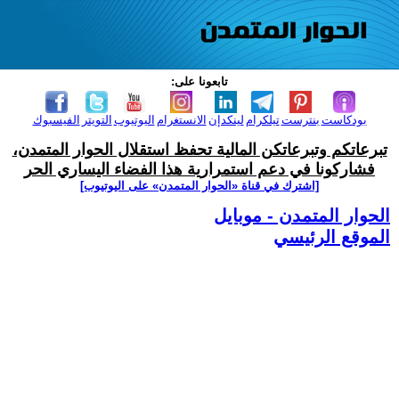
تابعونا على:
بودكاست
بنترست
تيلكرام
لينكدإن
الانستغرام
اليوتيوب
التويتر
الفيسبوك
تبرعاتكم وتبرعاتكن المالية تحفظ استقلال الحوار المتمدن،
فشاركونا في دعم استمرارية هذا الفضاء اليساري الحر
[اشترك في قناة ‫«الحوار المتمدن» على اليوتيوب]
الحوار المتمدن - موبايل
الموقع الرئيسي