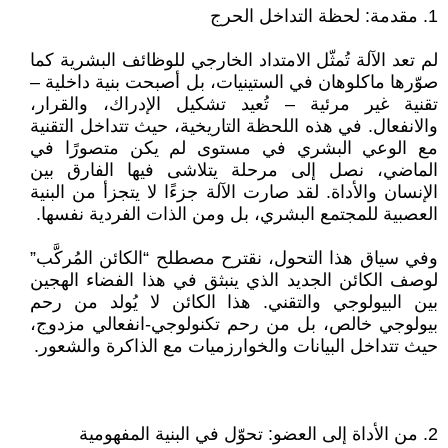
1. مقدمة: لحظة التداخل الحرج
لم تعد الآلة تُمثّل الامتداد الخارجي للوظائف البشرية كما
صوّرها ماكلوهان في الستينيات، بل أصبحت بنية داخلية –
تقنية غير مرئية – تُعيد تشكيل الإدراك، والقرار،
والانفعال. في هذه اللحظة التاريخية، حيث تتداخل التقنية
مع الوعي البشري في مستوى لم يكن متصورًا في
الماضي، نصل إلى مرحلة يتلاشى فيها الفارق بين
الإنسان والأداة. لقد صارت الآلة جزءًا لا يتجزأ من البنية
العصبية للمجتمع البشري، بل ومن الذات الفردية نفسها.
وفي سياق هذا التحول، نقترح مصطلح “الكائن المُركَّب”
لوصف الكائن الجديد الذي ينبثق في هذا الفضاء الهجين
بين البيولوجي والتقني. هذا الكائن لا يُولد من رحم
بيولوجي خالص، بل من رحم تكنولوجي-انفعالي مزدوج،
حيث تتداخل البيانات والخوارزميات مع الذاكرة والشعور.
2. من الأداة إلى العضو: تحوّل في البنية المفهومية