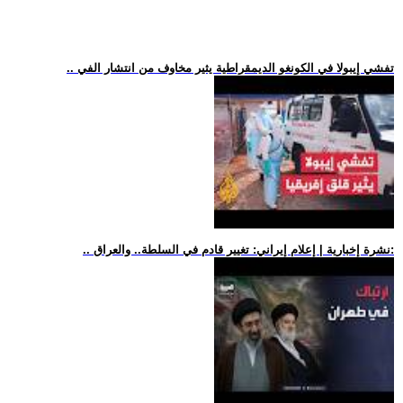
.. تفشي إيبولا في الكونغو الديمقراطية يثير مخاوف من انتشار الفي
.. نشرة إخبارية | إعلام إيراني: تغيير قادم في السلطة.. والعراق: