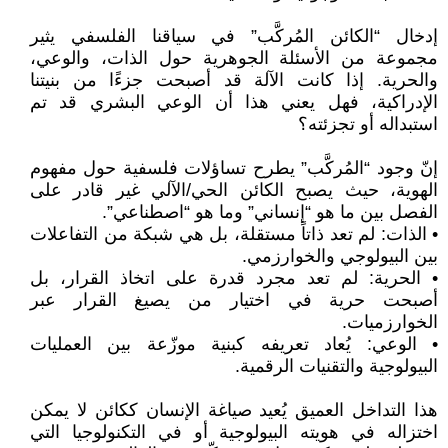
إدخال “الكائن المُركَّب” في سياقنا الفلسفي يثير
مجموعة من الأسئلة الجوهرية حول الذات، والوعي،
والحرية. إذا كانت الآلة قد أصبحت جزءًا من بنيتنا
الإدراكية، فهل يعني هذا أن الوعي البشري قد تم
استبداله أو تجزئته؟
إنّ وجود “المُركَّب” يطرح تساؤلات فلسفية حول مفهوم
الهوية، حيث يصبح الكائن الحي/الآلي غير قادر على
الفصل بين ما هو “إنساني” وما هو “اصطناعي”.
• الذات: لم تعد ذاتاً مستقلة، بل هي شبكة من التفاعلات
بين البيولوجي والخوارزمي.
• الحرية: لم تعد مجرد قدرة على اتخاذ القرار، بل
أصبحت حرية في اختيار من يصيغ القرار عبر
الخوارزميات.
• الوعي: يُعاد تعريفه كبنية موزّعة بين العمليات
البيولوجية والتقنيات الرقمية.
هذا التداخل العميق يُعيد صياغة الإنسان ككائن لا يمكن
اختزاله في هويته البيولوجية أو في التكنولوجيا التي