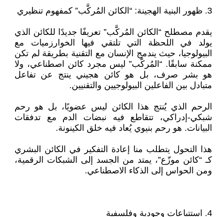
3. ظهور البنية الهجينة: “الكائن المُركَّب” كمفهوم تنظيري
يقدم مصطلح “الكائن المُركَّب” تعريفًا جديدًا للكائن الذي
يولد في اللحظة التي تلتقي فيها الخوارزميات مع
البيولوجيا، حيث يندمج الإنسان مع التقنية بطريقة لم تكن
ممكنة سابقًا. “المُركَّب” ليس مجرد كائن اصطناعي، ولا
هو بشر صرف، بل هو كائن هجيني ينتج عن تفاعل
متبادل بين الفاعلين البيولوجيين والتقنيين.
الرحم الذي يُنتج هذا الكائن ليس عضويًا، بل هو رحم
شبكي-إدراكي، تتقاطع فيه نبضات الدم مع تدفقات
البيانات. هو رحم بنيوي يُعاد فيه خلق الكينونة.
هذا التحول يتطلب منا إعادة التفكير في الكائن البشري
كـ “كائن موزّع”، يمتد من الجسد إلى الشبكات الرقمية،
ومن الحواس إلى الذكاء الاصطناعي.
4. استتباعات وجودية وفلسفية