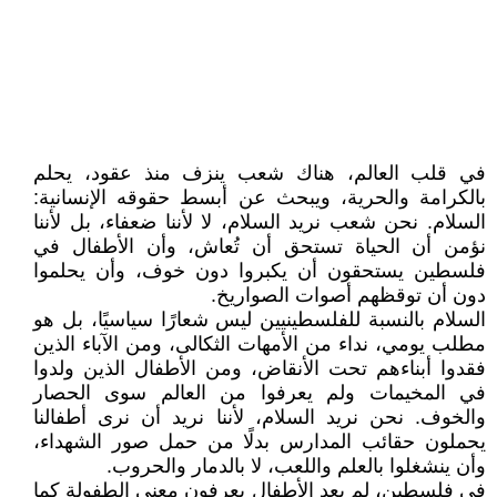
في قلب العالم، هناك شعب ينزف منذ عقود، يحلم
بالكرامة والحرية، ويبحث عن أبسط حقوقه الإنسانية:
السلام. نحن شعب نريد السلام، لا لأننا ضعفاء، بل لأننا
نؤمن أن الحياة تستحق أن تُعاش، وأن الأطفال في
فلسطين يستحقون أن يكبروا دون خوف، وأن يحلموا
دون أن توقظهم أصوات الصواريخ.
السلام بالنسبة للفلسطينيين ليس شعارًا سياسيًا، بل هو
مطلب يومي، نداء من الأمهات الثكالى، ومن الآباء الذين
فقدوا أبناءهم تحت الأنقاض، ومن الأطفال الذين ولدوا
في المخيمات ولم يعرفوا من العالم سوى الحصار
والخوف. نحن نريد السلام، لأننا نريد أن نرى أطفالنا
يحملون حقائب المدارس بدلًا من حمل صور الشهداء،
وأن ينشغلوا بالعلم واللعب، لا بالدمار والحروب.
في فلسطين، لم يعد الأطفال يعرفون معنى الطفولة كما