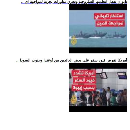
.. تايوان تفعل أنظمتها الصاروخية وتجري مناورات بحرية لمواجهة أي
.. أمريكا تفرض قيود سفر على بعض العائدين من أوغندا وجنوب السودا