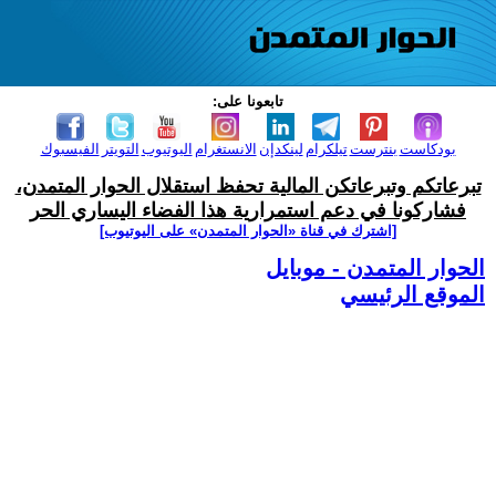
تابعونا على:
بودكاست
بنترست
تيلكرام
لينكدإن
الانستغرام
اليوتيوب
التويتر
الفيسبوك
تبرعاتكم وتبرعاتكن المالية تحفظ استقلال الحوار المتمدن،
فشاركونا في دعم استمرارية هذا الفضاء اليساري الحر
[اشترك في قناة ‫«الحوار المتمدن» على اليوتيوب]
الحوار المتمدن - موبايل
الموقع الرئيسي