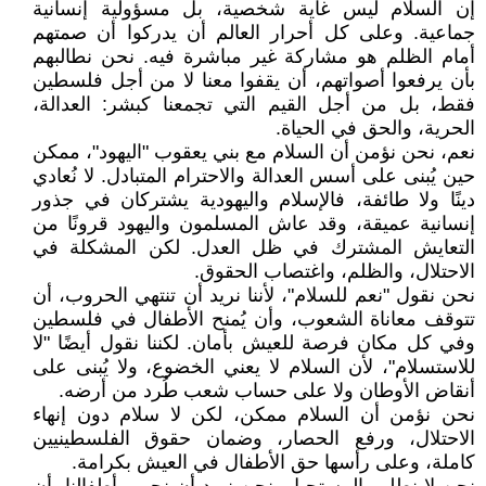
إن السلام ليس غاية شخصية، بل مسؤولية إنسانية
جماعية. وعلى كل أحرار العالم أن يدركوا أن صمتهم
أمام الظلم هو مشاركة غير مباشرة فيه. نحن نطالبهم
بأن يرفعوا أصواتهم، أن يقفوا معنا لا من أجل فلسطين
فقط، بل من أجل القيم التي تجمعنا كبشر: العدالة،
الحرية، والحق في الحياة.
نعم، نحن نؤمن أن السلام مع بني يعقوب "اليهود"، ممكن
حين يُبنى على أسس العدالة والاحترام المتبادل. لا نُعادي
دينًا ولا طائفة، فالإسلام واليهودية يشتركان في جذور
إنسانية عميقة، وقد عاش المسلمون واليهود قرونًا من
التعايش المشترك في ظل العدل. لكن المشكلة في
الاحتلال، والظلم، واغتصاب الحقوق.
نحن نقول "نعم للسلام"، لأننا نريد أن تنتهي الحروب، أن
تتوقف معاناة الشعوب، وأن يُمنح الأطفال في فلسطين
وفي كل مكان فرصة للعيش بأمان. لكننا نقول أيضًا "لا
للاستسلام"، لأن السلام لا يعني الخضوع، ولا يُبنى على
أنقاض الأوطان ولا على حساب شعب طُرد من أرضه.
نحن نؤمن أن السلام ممكن، لكن لا سلام دون إنهاء
الاحتلال، ورفع الحصار، وضمان حقوق الفلسطينيين
كاملة، وعلى رأسها حق الأطفال في العيش بكرامة.