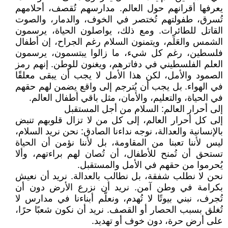
يعرفها أقرانهم حول العالم. مدارسهم تُقصف، أحلامهم
تُسرق، طفولتهم تُختصر في الخوف، والدمار، والصوت
القاتل للطائرات. ومع ذلك، يواصلون الحياة، يرسمون
الشمس والعَلَم، ويتمنون السلام رغم الجراح، إن أطفال
فلسطين، رغم كل شيء، ما زالوا يبتسمون، يرسمون
العلم الفلسطيني في دفاترهم، ويغنون للوطن. إنهم رمز
الصمود والأمل، لكن هذا الأمل لا يجب أن يبقى معلقًا
في الهواء. بل يجب أن يُترجم إلى واقع يضمن لهم حقهم
في الحياة، والتعليم، والأمان، مثل باقي أطفال العالم.
إلى أحرار العالم: السلام من أجل المستقبل
إلى كل أحرار العالم، إلى كل من لا تزال قلوبهم تنبض
بالإنسانية والعدالة، نوجه نداءنا الصادق: نحن نريد السلام،
ليس لأننا تعبنا من المقاومة، بل لأننا نؤمن أن الحياة
تستحق أن تُمنح للأطفال، أن تُصان لهم براءتهم، وألا
يُحرموا من حقهم في الأمل والمستقبل.
نحن لا نطلب شفقة، بل نطالب بالعدالة. نريد أن نعيش
بكرامة في وطن آمن. نريد أن نزرع الأرض دون أن
تُجرف، نبني بيوتًا لا تُهدم، ونعلّم أبناءنا في مدارس لا
تُغلق بسبب الحصار أو القصف. نريد أن نكون شعبًا حرًا،
على أرض حرة، دون خوف أو تهديد.