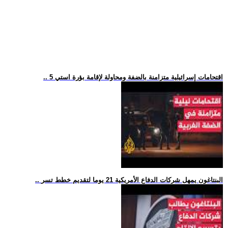
.. 5 اقتحامات إسرائيلية متزامنة بالضفة ومحاولة لإقامة بؤرة استي
.. البنتاغون يمهل شركات الدفاع الأمريكية 21 يوما لتقديم خطط تسر