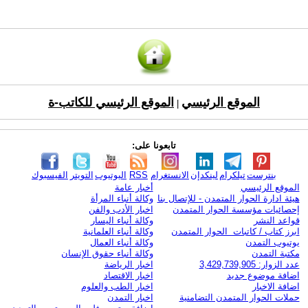
الموقع الرئيسي
الموقع الرئيسي للكاتب-ة
|
تابعونا على:
بنترست
تيلكرام
لينكدإن
الانستغرام
RSS
اليوتيوب
التويتر
الفيسبوك
الموقع الرئيسي
أخبار عامة
هيئة ادارة الحوار المتمدن - للإتصال بنا
وكالة أنباء المرأة
إحصائيات مؤسسة الحوار المتمدن
اخبار الأدب والفن
قواعد النشر
وكالة أنباء اليسار
ابرز كتاب / كاتبات الحوار المتمدن
وكالة أنباء العلمانية
يوتيوب التمدن
وكالة أنباء العمال
مكتبة التمدن
وكالة أنباء حقوق الإنسان
عدد الزوار: 3,429,739,905
اخبار الرياضة
اضافة موضوع جديد
اخبار الاقتصاد
اضافة الاخبار
اخبار الطب والعلوم
حملات الحوار المتمدن التضامنية
اخبار التمدن