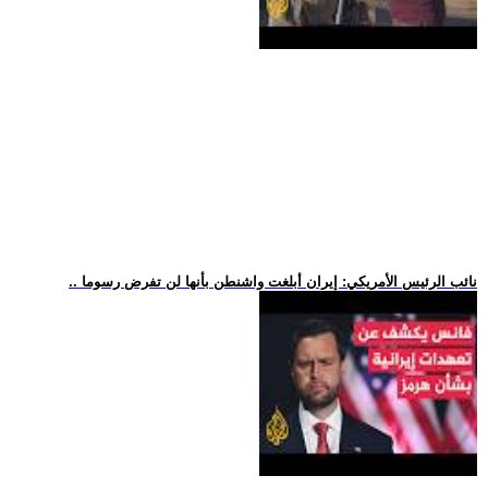
.. نائب الرئيس الأمريكي: إيران أبلغت واشنطن بأنها لن تفرض رسوما