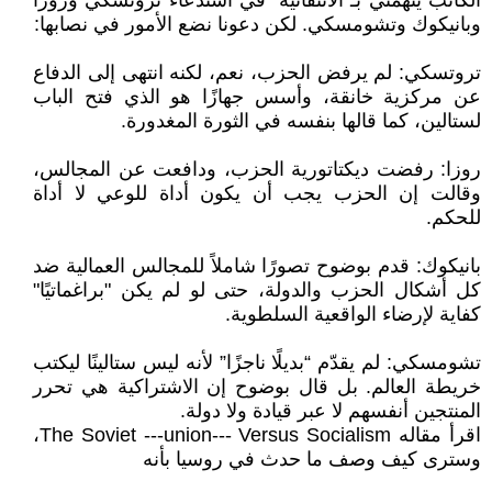
الكاتب يتهمني بـ"الانتقائية" في استدعاء تروتسكي وروزا
وبانيكوك وتشومسكي. لكن دعونا نضع الأمور في نصابها:
تروتسكي: لم يرفض الحزب، نعم، لكنه انتهى إلى الدفاع
عن مركزية خانقة، وأسس جهازًا هو الذي فتح الباب
لستالين، كما قالها بنفسه في الثورة المغدورة.
روزا: رفضت ديكتاتورية الحزب، ودافعت عن المجالس،
وقالت إن الحزب يجب أن يكون أداة للوعي لا أداة
للحكم.
بانيكوك: قدم بوضوح تصورًا شاملاً للمجالس العمالية ضد
كل أشكال الحزب والدولة، حتى لو لم يكن "براغماتيًا"
كفاية لإرضاء الواقعية السلطوية.
تشومسكي: لم يقدّم “بديلًا ناجزًا” لأنه ليس ستالينًا ليكتب
خريطة العالم. بل قال بوضوح إن الاشتراكية هي تحرر
المنتجين أنفسهم لا عبر قيادة ولا دولة.
اقرأ مقاله The Soviet ---union--- Versus Socialism،
وسترى كيف وصف ما حدث في روسيا بأنه