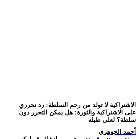
الاشتراكية لا تولد من رحم السلطة: رد تحرري
على الاشتراكية والثورة: هل يمكن التحرر دون
سلطة؟ لعلى طبله
أحمد الجوهري
مهندس مدني *مهندس تصميم انشائي* ماركسي-