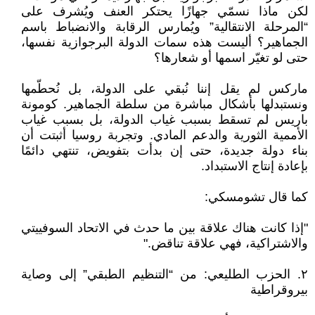
لكن ماذا نسمّي جهازًا يحتكر العنف ويُشرف على
“المرحلة الانتقالية” ويُمارس الرقابة والانضباط باسم
الجماهير؟ أليست هذه سمات الدولة البرجوازية نفسها،
حتى لو تغيّر اسمها أو شعارها؟
ماركس لم يقل إننا نُبقي على الدولة، بل نُحطّمها
ونستبدلها بأشكال مباشرة من سلطة الجماهير. كومونة
باريس لم تسقط بسبب غياب الدولة، بل بسبب غياب
الأممية الثورية والدعم المادي. وتجربة روسيا أثبتت أن
بناء دولة جديدة، حتى إن بدأت بتفويض، تنتهي دائمًا
بإعادة إنتاج الاستبداد.
كما قال تشومسكي:
"إذا كانت هناك علاقة بين ما حدث في الاتحاد السوفييتي
والاشتراكية، فهي علاقة تناقض."
٢. الحزب الطليعي: من “التنظيم الطبقي” إلى وصاية
بيروقراطية