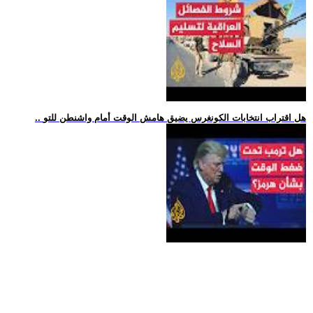
.. هل اقتراب انتخابات الكونغرس يضيق هامش الوقت أمام واشنطن للتو