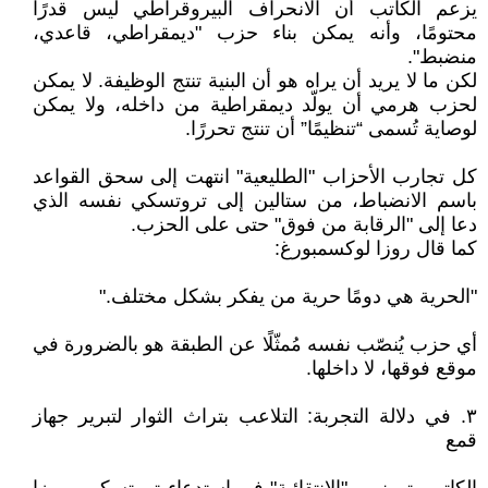
يزعم الكاتب أن الانحراف البيروقراطي ليس قدرًا
محتومًا، وأنه يمكن بناء حزب "ديمقراطي، قاعدي،
منضبط".
لكن ما لا يريد أن يراه هو أن البنية تنتج الوظيفة. لا يمكن
لحزب هرمي أن يولّد ديمقراطية من داخله، ولا يمكن
لوصاية تُسمى “تنظيمًا” أن تنتج تحررًا.
كل تجارب الأحزاب "الطليعية" انتهت إلى سحق القواعد
باسم الانضباط، من ستالين إلى تروتسكي نفسه الذي
دعا إلى "الرقابة من فوق" حتى على الحزب.
كما قال روزا لوكسمبورغ:
"الحرية هي دومًا حرية من يفكر بشكل مختلف."
أي حزب يُنصّب نفسه مُمثّلًا عن الطبقة هو بالضرورة في
موقع فوقها، لا داخلها.
٣. في دلالة التجربة: التلاعب بتراث الثوار لتبرير جهاز
قمع