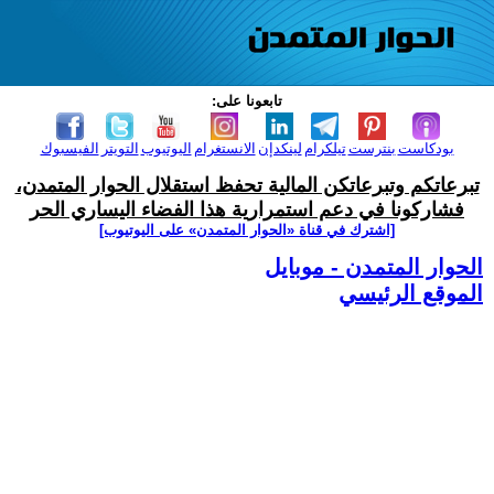
تابعونا على:
بودكاست
بنترست
تيلكرام
لينكدإن
الانستغرام
اليوتيوب
التويتر
الفيسبوك
تبرعاتكم وتبرعاتكن المالية تحفظ استقلال الحوار المتمدن،
فشاركونا في دعم استمرارية هذا الفضاء اليساري الحر
[اشترك في قناة ‫«الحوار المتمدن» على اليوتيوب]
الحوار المتمدن - موبايل
الموقع الرئيسي