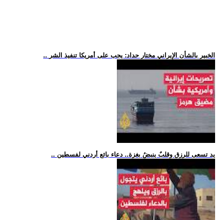
.. الخبير بالشأن الإيراني مختار حداد: يجب على أمريكا تنفيذ الشر
.. يد تسعى للرزق وقلبٌ ينبضُ بغزة.. دعاء بائع أردني لفسطين