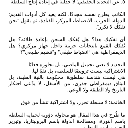
٥. عن التجديد الحقيقي: لا جدلية في إعادة إنتاج السلطة
الكاتب يطرح نفسه مجددًا، لكنه يعيد كل أدوات القديم:
الدولة، الحزب، الانضباط، المركز، القيادة، ثم يقول "نحن
نفكك لا نكرر".
أي تفكيك هذا؟ هل يُفكك السجن بإعادة طلائه؟ هل
يُفكك القمع بانتخابات حزبية داخل جهاز مركزي؟ هل
الديمقراطية هي “انضباط طبقي” و"تنظيم طليعي"؟
التجديد لا يعني تجميل الماضي، بل تجاوزه فعليًا.
الاشتراكية ليست ترويضًا للسلطة، بل نفيًا لها.
هي ليست هندسة سلطوية محكومة بالنية الطيبة، بل
انبثاق ديمقراطي جذري، من الأسفل، لا يدّعي احتكار
التاريخ ولا الطبقة ولا الوعي.
الخاتمة: لا سلطة تحرر، ولا اشتراكية تنشأ من فوق
ما طُرح في هذا المقال هو محاولة دؤوبة لحماية السلطة
باسم الثورة، ومصالحة الدولة باسم البروليتاريا، وتبرير
الحزب باسم التنظيم.