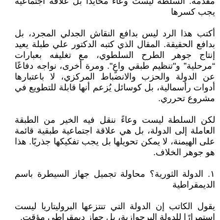
مقدمة: السلطة ليست وعاءً محايدًا بل علاقة اجتماعية
يجب كسرها
أكتب هذا الرد ليس بدافع النقاش الجدلي المجرد، بل
بدافع الحقيقة. المقال الذي كتبه الدكتور علي طبلة يعيد
إنتاج جوهر الطرح السلطوي، مع تغليفه بعبارات
“مرحلية” و"تنظيم طبقي واعٍ". ومرة أخرى، نواجه دفاعًا
عن الدولة والحزب والانضباط المركزي، لا باعتبارها
أدوات رأسمالية، بل كوسائل يُزعم أنها قابلة للتطويع في
مشروع تحرري.
لكن السلطة ليست وعاءً ننقل فيه الخير من الطبقة
العاملة إلى الدولة، بل هي علاقة اجتماعية طبقية قائمة
على الهيمنة، لا يمكن تحويلها بل يجب تفكيكها جذريًا. هذا
هو جوهر الخلاف.
١. الدولة الثورية؟ محاولة تجميل جهاز السيطرة باسم
الديمقراطية
يقول الكاتب إن الدولة التي تنتزعها البروليتاريا ليست
استمرارًا للدولة البرجوازية، بل جهاز ديمقراطي مؤقت.