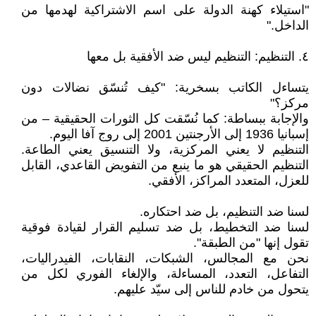
"استيلاء كهنة الدولة على اسم الاشتراكية لهدمها من
الداخل."
٤. التنظيم: التنظيم ليس ضد الأفقية بل معها
يتساءل الكاتب بسخرية: "كيف تُنسّق نضالات دون
مركز؟"
والإجابة ببساطة: كما نُسّقت كل الثورات الحقيقية – من
إسبانيا 1936 إلى الأرجنتين 2001 إلى روج آفا اليوم.
التنظيم لا يعني المركزية، ولا التنسيق يعني الطاعة.
التنظيم الحقيقي هو ما ينبع من التفويض القاعدي، القابل
للعزل، المتعدد المراكز، الأفقي.
لسنا ضد التنظيم، بل ضد احتكاره.
لسنا ضد التخطيط، بل ضد تسليم القرار لقيادة فوقية
تقول إنها "من الطبقة".
نحن مع المجالس، الشبكات، النقابات، الفيدراليات،
التفاعل، التعدد، المساءلة، والإلغاء الفوري لكل من
يتحول من خادم للناس إلى سيّد عليهم.