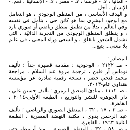
- ألمانيا ، لا. - فرنسا ، لا. - مصر ، لا. - الإنسانيّة ، نعم. -
الإنسان ، أجل.
و الهدف الأساسي ، من المنطق الوجودي ، هو التعامل
مع الوجود البشري بما هو كائن حي ، يتأمل في نفسه
وفي العالم ، بدلاً من تطبيق منطق رياضي أو صوري بارد
، و ينطلق المنطق الوجودي من التجربة الذاتيّة ، التي
تشمل الشعور بالقلق ، و السعي وراء المعنى ، في عالم
بلا معنى... يتبع...
المصادر :
- صـ ٢١٢٢ ، الوجودية : مقدمة قصيرة جداً ؛ تأليف
توماس آر فلين ، ترجمة مروة عبد السلام ، مراجعة
محمد فتحي خضر ، نسخة رقمية صادرة عن مؤسسة
هنداوي عام-٢٠١٣.
- صـ ١١١٢ ، مبادئ المنطق الرمزي ؛ تأليف حسين علي ،
دار الجوهرة للنشر والتوزيع ، الطبعة الأولى-٢٠١٤ ،
القاهرة.
- صـ ٣ ، ١٧ ، ٣٢ ، المنطق الصوري والرياضي ؛ تأليف
عبد الرحمن بدوي ، مكتبة النهضة المصرية ، الطبعة
الثانية-١٩٦٣ ، القاهرة.
- صـ ٥٨ ، ٣٢ ، المنطق الصوري : منذ أرسطو حتى