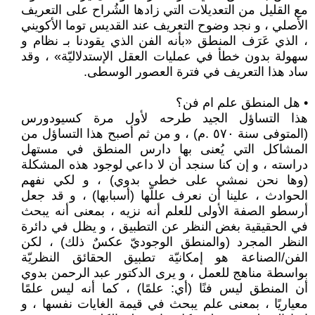
مع القليل من التعديلات التي زادها الشُراح على التعريف
الأصلي ، و نجد وضوح التعريف عند القديس توما الأكويني
، الذي عَرَف المنطق «بأنه الفن الذي يقودنا بـ نظام و
سهولة بدون خطأ في عمليات العقل الإستدلاليّة» ، وقد
ساد هذا التعريف في فترة العصور الوسطى.
• هل المنطق علم ام فن؟
هذا التساؤل الجيد طرحه لأول مرة كسيودورس
(المتوفى سنة ٥٧٠ .م) ، و من ثم أصبح هذا التساؤل من
المشاكل التي يُعنى بها دارس المنطق في مستهل
دراسته ، و إن كنا سنجد أن لا داعي لوجود هذه المشكلة
(وها نحن نمشي على خطى بدوي) ، و لكي نفهم
الحوادث ، علينا أن نعرف عللّها (أسبابها) ، و قد جعل
أرسطو الصفة الأولى للعلم أنه نزيه ، بمعنى أنه يبحث
في الحقيقية بغض النظر عن التطبيق ، و يظل في دائرة
النظر المجرد (والمنطق الوجوديّ عكسٌ ذلك) ، لكن
الفن/الصناعة هو إمكانيّة تطبيق الحقائق النظريّة
بواسطة مناهج للعمل ، و يرى الدكتور عبد الرحمن بدوي
أن المنطق ليس فنًا (أي: علمًا) ، كما أنه ليس علمًا
معياريًا ، بمعنى علم يبحث في قيمة الغايات نفسها ، و