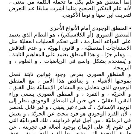
إنما المنطق هو علم بكل ما تحمله الكلمة من معنى ،
لأنه علم التفكير الصحيح مثلما أشرت سابقًا عند التعرض
لتعريف ابن سينا و توما الأكويني.
• المنطق الوجودي أمام الأنواع الأُخرى
المنطق الصوري (أو الكلاسيكي) ، هو النظام الذي يعتمد
على القواعد الصارمة ، التي تحكم العمليات العقليّة مثل
الاستنتاجات المنطقيّة ، و قانون الهويّة ، و عدم التناقض
... وهلم جرًا ، و هذا المنطق يعتمد على المفاهيم الثابتة ،
و يُستخدم بشكل واسع في الرياضيات ، و العلوم ، و
البرمجة.
و المنطق الصوري يفرض وجود قوانين ثابتة تعمل
بموجبها الأشياء ، و يتناقض هذا الأمر ، مع المنطق
الوجودي الذي يتعامل مع المشاعر الإنسانيّة مثل القلق ،
و الحريّة ، و التفرد ، و المنطق الصوري يسعى وراء
اليقين العقليّ ، في حين أن المنطق الوجودي ينظر إلى
الوجود الإنسانيّ ، كـ شيء غير يقيني ، و غير قابل للحصر
، لأن الفرد الوجودي هو فرد يبحث عن الحريّة ، و يعيش
في الزمانيّة ، من أجل قيام فردانيته ، تلك الفردانيّة التي
لن تقوم إلا على الإيمان بوجود أصالة في تجربته ، عن
طريق الوحدة التي يشعر بها الفرد الذي يرتقي فوق