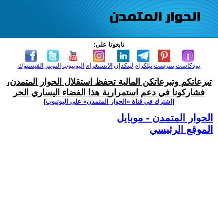
تابعونا على:
بودكاست
بنترست
تيلكرام
لينكدإن
الانستغرام
اليوتيوب
التويتر
الفيسبوك
تبرعاتكم وتبرعاتكن المالية تحفظ استقلال الحوار المتمدن،
فشاركونا في دعم استمرارية هذا الفضاء اليساري الحر
[اشترك في قناة ‫«الحوار المتمدن» على اليوتيوب]
الحوار المتمدن - موبايل
الموقع الرئيسي