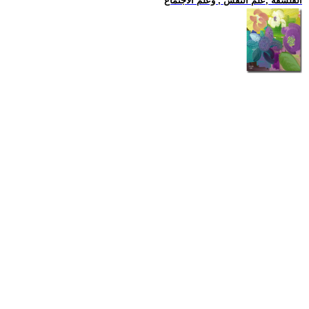
الفلسفة ,علم النفس , وعلم الاجتماع