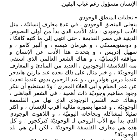
الإنسان مسؤول رغم غياب اليقين.
• تجليات المنطق الوجودي
يتجلى المنطق الوجودي ، في عدة معارف إنسانيّة ، مثل
الأدب الوجودي ، ذلك الأدب الذي بدأ من أولى النصوص
الدينية في مصر القديمة ، حتى انتهى إلى ما كتبه كافكا ،
و دوستويفسكي ، و هيرمان هيسه ، و ألبير كامو ، و
سهيل إدريس ، و يتحدث هذا الأدب عن الإنسان و
مواقفه الإنسانيّة ، و هناك الشعر العالمي الذي استقى
منه الفلاسفة الوجوديين ، العديد من المبادئ و المعارف
الوجوديّة ، و خير مثال على ذلك نجده عند مارتن هايدجر
عندما درس هولدرلين ، و عبد الرحمن بدوي عندما تحدث
عن عمر الخيام و أبي العلاء المعري ؛ ولا نستطيع أن ننكر
وجود مفاهيم وجوديّة ذات أهمية ، في الشعر الجاهلي ،
وهناك علم النفس الوجودي الذي نهل من الفلسفة
الوجوديّة ، و قدمها بصورة مثالية أقرب للإنسان ، و اكثر
تمثيلاً لمشاكله ونجاحاته اليوميّة ، و اللاهوت الوجودي
الذي بدأ مع الأب الروحي لـ الوجوديّة كيركجور ؛ و كل
هذه هي معارف الفلسفة الوجوديّة ، لكن أين هي بلد
الوجوديّة؟