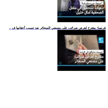
.. فرنسا: مقترح لفرض ضرائب على مصنعي السجائر بعد تسبب أعقابها ف