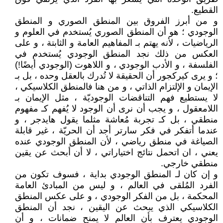
القطيع.
و من أبرز الفروق بين المنطق الصوري و المنطق
الوجودي ؛ هو أن المنطق الصوري يُستخدم في العلوم و
الرياضيات ، لأنه يهتم بـ المفاهيم العامة و الثابتة ، و على
العكس من ذلك نجد المنطق الوجودي يُستخدم في
الفلسفة ، و الأدب الوجودي ، و اللاهوت (الوجودي أيضًا!)
؛ و يرى كيركجور أن الحقيقة لا تُدرك بالعقل وحده ، بل بـ
الإيمان و الإلتزام الذاتي ، و من هنا فالمنطق الكلاسيكي ،
لا يستطيع فهم التناقضات الوجوديّة ، مثل الإيمان بـ
اللامعقول ، و يجب أن نرى أن الوجود لا يُفهم كـ مفهوم
منطقي ، بل كـ تجربة مُعاشة مثلما يقول هايدجر ، و
عندما أتفكر في فكر سارتر أجد أن الحريّة ، غير قابلة
الصياغة في منطق رياضي ، لأن المنطق الوجودي عنده
يعني ، ان اتحمل نتائج اختياراتي ، لا أن أبحث عن يقين
منطقي خارجي.
و إن كان لـ المنطق الوجودي بداية ، فسوف تكون من
الفرد المُلقى في العالم ، و ليس من المبادئ العامة
المحكمة ، بل من الفكر الوجودي ، و على عكس المنطق
الكلاسيكي الذي يبحث عن اليقين ، نجد أن المنطق
الوجودي يعترف بأن العالم لا يمنح ضمانات ، و أن