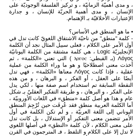
، و مدى أهميّة الزمانيّة ، و تركيز الفلسفة الوجوديّة على
الإنسان ، و مدى أهمية الحريّة للإنسان ، و جدارة
الإعتبارات الأخلاقيّة بـ الإهتمام.
• ما هو المنطق في الأساس؟
- كلمة "منطق" من ناحيّة الاشتقاق اللغويّ كانت تدل في
أول الأمر على الكلام ، فعلى سبيل المثال نجد أن الكلمة
الإنجليزيّة Logic ، هي كلمة مشتقة من الكلمة اليونانيّة
Λόγος (بـ القبطي: ⲗⲟⲅⲟⲥ ) التي تعني «الكلمة» ، ثم
أخذت معنى اصطلاحيًا و هو ما وراء الكلمة من عملية
عقلية ، فإذا كانت Λόγος معناها «الكلمة» ، فهي تدل
أيضًا على العقل ، أو الفكر ، و البرهان ، و من هذه
النقطة السابقة تم استخدام اسم صفة منها ، لكي يدل
على الفكر ، و البرهان ، و طريقة التفكير العقليّ بـ شكل
عام و هذا هو أصل كلمة «منطق» في اللغات الأوروبيّة ،
أما الكلمة العربية منطق فقد عُرِفَت حين تُرْجِمَ المنطق
اليوناني إلى اللغة العربيّة ، و لم تكن الكلمة في أول
الأمر تتضمن معنى التفكير أو الإستدلال ، بل كانت تدل
على معنى الكلام ، لأن كلمة «النطق» في أصلها اللغوي
لا تدل إلا على الكلام و التلفظ ، فـ المترجمون في القرن