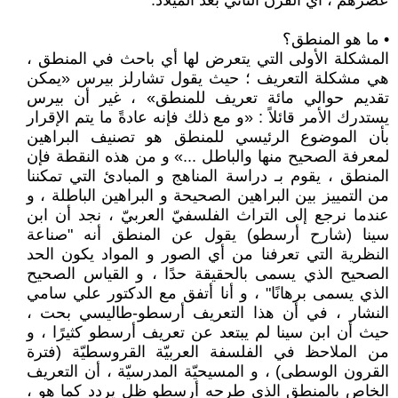
عصرهم ، أي القرن الثاني بعد الميلاد.
• ما هو المنطق؟
المشكلة الأولى التي يتعرض لها أي باحث في المنطق ،
هي مشكلة التعريف ؛ حيث يقول تشارلز بيرس «يمكن
تقديم حوالي مائة تعريف للمنطق» ، غير أن بيرس
يستدرك الأمر قائلاً : «و مع ذلك فإنه عادةً ما يتم الإقرار
بأن الموضوع الرئيسي للمنطق هو تصنيف البراهين
لمعرفة الصحيح منها والباطل ...» و من هذه النقطة فإن
المنطق ، يقوم بـ دراسة المناهج و المبادئ التي تمكننا
من التمييز بين البراهين الصحيحة و البراهين الباطلة ، و
عندما نرجع إلى التراث الفلسفيّ العربيّ ، نجد أن ابن
سينا (شارح أرسطو) يقول عن المنطق أنه "صناعة
النظرية التي تعرفنا من أي الصور و المواد يكون الحد
الصحيح الذي يسمى بالحقيقة حدًا ، و القياس الصحيح
الذي يسمى برهانًا" ، و أنا أتفق مع الدكتور علي سامي
النشار ، في أن هذا التعريف أرسطو-طاليسي بحت ،
حيث أن ابن سينا لم يبتعد عن تعريف أرسطو كثيرًا ، و
من الملاحظ في الفلسفة العربيّة القروسطيّة (فترة
القرون الوسطى) ، و المسيحيّة المدرسيّة ، أن التعريف
الخاص بالمنطق الذي طرحه أرسطو ظل يردد كما هو ،