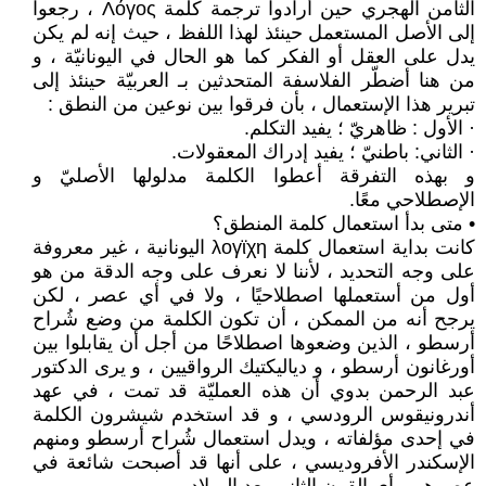
الثامن الهجري حين أرادوا ترجمة كلمة Λόγος ، رجعوا
إلى الأصل المستعمل حينئذ لهذا اللفظ ، حيث إنه لم يكن
يدل على العقل أو الفكر كما هو الحال في اليونانيّة ، و
من هنا أضطّر الفلاسفة المتحدثين بـ العربيّة حينئذ إلى
تبرير هذا الإستعمال ، بأن فرقوا بين نوعين من النطق :
· الأول : ظاهريّ ؛ يفيد التكلم.
· الثاني: باطنيّ ؛ يفيد إدراك المعقولات.
و بهذه التفرقة أعطوا الكلمة مدلولها الأصليّ و
الإصطلاحي معًا.
• متى بدأ استعمال كلمة المنطق؟
كانت بداية استعمال كلمة λογϊχη اليونانية ، غير معروفة
على وجه التحديد ، لأننا لا نعرف على وجه الدقة من هو
أول من أستعملها اصطلاحيًا ، ولا في أي عصر ، لكن
يرجح أنه من الممكن ، أن تكون الكلمة من وضع شُراح
أرسطو ، الذين وضعوها اصطلاحًا من أجل أن يقابلوا بين
أورغانون أرسطو ، و دياليكتيك الرواقيين ، و يرى الدكتور
عبد الرحمن بدوي أن هذه العمليّة قد تمت ، في عهد
أندرونيقوس الرودسي ، و قد استخدم شيشرون الكلمة
في إحدى مؤلفاته ، ويدل استعمال شُراح أرسطو ومنهم
الإسكندر الأفروديسي ، على أنها قد أصبحت شائعة في