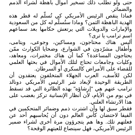
حتى ولو تطلّب ذلك تسخير أموال باهظة لشراء الذمم
والضمائر.
فماذا ينقص الرئيس الأمريكي كي تُسلّم له قطر هذه
الهدية الباهظة الثمن؟ وماذا ستُسلّم له كل من السعودية
والإمارات والدويلات التي يرتعش حكامها بعد سماعهم
اسم ترامب يا ترى؟
أليس هناك محتاجون، ومساكين، وجوعى، ويتامى،
وأطفال مشرّدون في الشوارع، وضحايا الكوارث ممّن
يحتاجون المساعدة؟ كما أن هناك مختبرات، ومعاهد،
وكليات وجامعات تحتاج لتلك الأموال في بحثها العلمي
للقضاء على الأمراض كالسكري أو السرطان.
لكن للأسف، العرب الجهلاء المتخلفون يعتقدون أن
الطريقة الوحيدة لإبعاد شر الرئيس الأمريكي دونالد
ترامب عنهم هي "إرشاؤه" بهذه الطائرة التي قد تسقط
في يوم من الأيام، لأن أنظار الإنسانية تركز بغضب على
هذا الارتشاء العلني.
فقطر سبق لها وأن اشترت ذمم وضمائر المتحكمين في
الفيفا لاحتضان كأس العالم دون أن يُحاسبهم أحد عن
فعلتهم تلك. وها هم يتجرؤون مرة أخرى لشراء ضمير
الرئيس الأمريكي، فهل سينصاع للعبتهم الوقحة؟