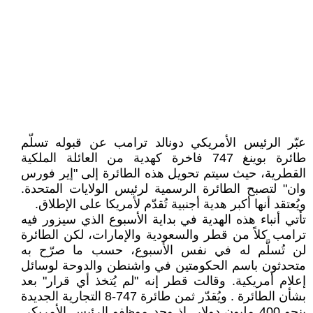
عبّر الرئيس الأمريكي دونالد ترامب عن قبوله تسلّم
طائرة بوينغ 747 فاخرة كهدية من العائلة الملكية
القطرية، حيث سيتم تحويل هذه الطائرة إلى "إير فورس
وان" لتصبح الطائرة الرسمية لرئيس الولايات المتحدة.
ويُعتقد أنها أكبر هدية أجنبية تُقدّم لأمريكا على الإطلاق.
تأتي أنباء هذه الهدية في بداية الأسبوع الذي سيزور فيه
ترامب كلاً من قطر والسعودية والإمارات، لكن الطائرة
لن تُسلَّم له في نفس الأسبوع، حسب ما صرّح به
متحدثون باسم الحكومتين في واشنطن والدوحة لوسائل
إعلام أمريكية. وقالت قطر إنه "لم يُتخذ أي قرار" بعد
بشأن الطائرة . ويُقدّر ثمن طائرة 747-8 التجارية الجديدة
بنحو 400 مليون دولار. إذ وجد موظفو الرئيس الأمريكي