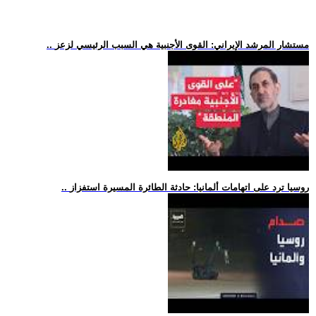
.. مستشار المرشد الإيراني: القوى الأجنبية هي السبب الرئيسي لزعز
.. روسيا ترد على اتهامات ألمانيا: حادثة الطائرة المسيرة استفزاز