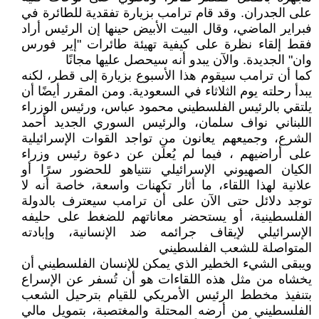
على الجدران. وقد قام ترامب بزيارة تفقدية للطائرة في
فبراير الماضي، وقال البيت الأبيض حينها إن الرئيس أراد
فقط إلقاء نظرة على كيفية تهيئة طائرات "إير فورس
وان" الجديدة. والآن يبدو أنه سيحصل عليها مجانًا
كما أن ترامب سيقوم هذا الأسبوع بزيارة إلى قطر، لكنه
يبدأ رحلته يوم الثلاثاء في السعودية. ومن المقرر أيضًا أن
يلتقي بالرئيس الفلسطيني محمود عباس، ورئيس الوزراء
اللبناني نواف سلمان، والرئيس السوري الجديد أحمد
الشرع، وجميعهم يعانون من تواجد القوات الإسرائيلية
على أراضيهم ، فيما لم يُعلَن عن دعوة رئيس وزراء
الكيان الصهيوني الإسرائيلي نتنياهو للحضور سرًا أو
علانية لهذا اللقاء، ما أثار تكهنات واسعة، خاصة أنه لا
توجد دلائل حتى الآن على أن ترامب سيعترف بالدولة
الفلسطينية، أو يستحضر معاناتهم للضغط على حليفه
الإسرائيلي لإيقاف جرائمه ضد الإنسانية، وإبادته
المتواصلة للشعب الفلسطيني
ويبقى الشيء الخطير الذي يمكن للإنسان الفلسطيني أن
يخشاه من مثل هذه اللقاءات هو أن تُسفر عن الإسراع
بتنفيذ مخطط الرئيس الأمريكي للقيام بترحيل الشعب
الفلسطيني من أرضه المحتلة والمغتصبة، بتمويل مالي