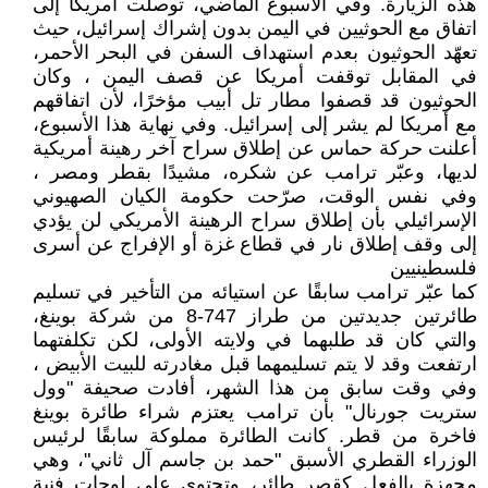
هذه الزيارة. وفي الأسبوع الماضي، توصلت أمريكا إلى
اتفاق مع الحوثيين في اليمن بدون إشراك إسرائيل، حيث
تعهّد الحوثيون بعدم استهداف السفن في البحر الأحمر،
في المقابل توقفت أمريكا عن قصف اليمن ، وكان
الحوثيون قد قصفوا مطار تل أبيب مؤخرًا، لأن اتفاقهم
مع أمريكا لم يشر إلى إسرائيل. وفي نهاية هذا الأسبوع،
أعلنت حركة حماس عن إطلاق سراح آخر رهينة أمريكية
لديها، وعبّر ترامب عن شكره، مشيدًا بقطر ومصر ،
وفي نفس الوقت، صرّحت حكومة الكيان الصهيوني
الإسرائيلي بأن إطلاق سراح الرهينة الأمريكي لن يؤدي
إلى وقف إطلاق نار في قطاع غزة أو الإفراج عن أسرى
فلسطينيين
كما عبّر ترامب سابقًا عن استيائه من التأخير في تسليم
طائرتين جديدتين من طراز 747-8 من شركة بوينغ،
والتي كان قد طلبهما في ولايته الأولى، لكن تكلفتهما
ارتفعت وقد لا يتم تسليمهما قبل مغادرته للبيت الأبيض ،
وفي وقت سابق من هذا الشهر، أفادت صحيفة "وول
ستريت جورنال" بأن ترامب يعتزم شراء طائرة بوينغ
فاخرة من قطر. كانت الطائرة مملوكة سابقًا لرئيس
الوزراء القطري الأسبق "حمد بن جاسم آل ثاني"، وهي
مجهزة بالفعل كقصر طائر، وتحتوي على لوحات فنية