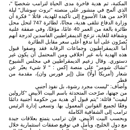
المكتبة، ثم هدية فاخرة مدى الحياة لترامب شخصيًا "،
الذي ألمح في منشور على منصته "تروث سوشال" ليلة
الأحد من هذا الأسبوع إلى تأكيده للهدية، قائلًا " فكرة أن
وزارة الدفاع تتلقى هدية، مجانًا، لطائرة 747 لتحل محل
طائرة بالغة من العمر 40 عامًا، مؤقتًا، وفي صفقة علنية
وشفافة للغاية، تزعج الديمقراطيين الفاسدين لدرجة أنهم
يُصرّون على أننا ندفع أعلى سعر مقابل الطائرة
أما الديمقراطيون وجماعات الرقابة فقد وصفوا قبول
هذه الهدية بأنه غير أخلاقي ومن المحتمل أن يكون غير
دستوري. وقال زعيم الديمقراطيين في مجلس الشيوخ
"تشاك شومر" على منصة إكس : " لا شيء يعبّر عن
شعار (أمريكا أولًا) مثل (إير فورس وان)، مقدمة من
قطر
وأضاف: "ليست مجرد رشوة، بل نفوذ أجنبي
من جهتها، صرّحت المتحدثة باسم البيت الأبيض "كارولين
ليفيت" قائلة: "يتم قبول أي هدية من حكومة أجنبية دائمًا
وفقًا لجميع القوانين المعمول بها. وتسعى إدارة الرئيس
ترامب إلى الشفافية الكاملة
وبحسب البيت الأبيض، فإن ترامب يتمتع بعلاقات جيدة
مع دول الخليج، ويأمل في توقيع صفقات استثمارية خلال