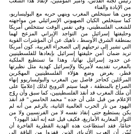
رئيس لجنة القدس، وأمير المؤمنين، لإنقاذ هذا الشعب
من الإبادة والفناء
ومن هنا سيتخلص المغرب وينهي حربه مع البوليساريو،
كما سيتخلص الكيان الصهيوني الإسرائيلي من مواجهته
للشعب الفلسطيني، وفي نفس الوقت ستتخلص أمريكا
وحليفتها إسرائيل من التواجد الإيراني المزعج لهما
بمنطقة الشرق الأوسط ، ناهيك عن أن المؤشرات القوية
التي تشير إلى ترحيلهم إلى الصحراء الغربية، كون أمريكا
تريد ضمان أمن حليفتها إسرائيل بإبعادها للفلسطينيين
عن حدود إسرائيل نهائيا، وهذا ما تستطيع الملكية
بالمغرب تقديمه لأمريكا ولإسرائيل كهدية مثل نظيرتها
قطر، بغرض وضع هؤلاء الفلسطينيين المهجّرين
المرحّلين كحاجز فاصل بين المغرب والبوليساريوو إنهاء
الصراع بالمنطقة ، فيما سيتم الترويج لذلك إعلاميًا على
أن ملك المغرب قد أنقذ الفلسطينيين، كما سبق وأن روّج
الإعلام من قبل على أن جده " محمد الخامس " قد أنقذ
اليهود من نار الحرب العالمية الثانية، بالرغم من أنه لم
يكن يستطيع حتى إنقاذ نفسه لا من الفرنسيين ولا من
الثوار المغاربة الأمازيغ، فكيف قيل عنه إنه أنقذ اليهود؟
ختامًا، فقد استطاعت هذه الهدية القطرية الفاخرة أن
تُبيّن أن العرب الأثرياء، الذين قفزوا من الناقة إلى