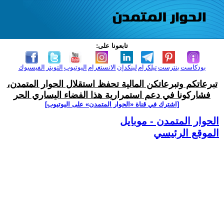
تابعونا على:
بودكاست
بنترست
تيلكرام
لينكدإن
الانستغرام
اليوتيوب
التويتر
الفيسبوك
تبرعاتكم وتبرعاتكن المالية تحفظ استقلال الحوار المتمدن،
فشاركونا في دعم استمرارية هذا الفضاء اليساري الحر
[اشترك في قناة ‫«الحوار المتمدن» على اليوتيوب]
الحوار المتمدن - موبايل
الموقع الرئيسي