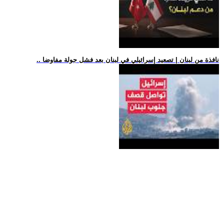
.. نافذة من لبنان | تصعيد إسرائيلي في لبنان بعد فشل جولة مفاوضا