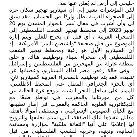
خليجي إلى أرض لم يُعلَن عنها بعد.
لكن المؤشرات تشير إلى أن سيناريو تهجير سكان غزة
إلى الصحراء الغربية يظل واردًا في الحسبان، فقد سبق
لي وأن أشرت في مقال نُشر بالحوار المتمدن يوم 20
نونبر 2023 إلى مخطط تهجير الشعب الفلسطيني إلى
الصحراء الغربية ، أي قبل أن يخرج للعلن ويتم إثارة
الموضوع من قبل صحيفة "واشنطن تايمز" الأمريكية ، إذ
أن السيناريو الأول هو رغبة ومخطط تهجير الشعب
الفلسطيني إلى صحراء سيناء وتوطينهم هناك. و خلق
منطقة عازلة بين المهجرين من الفليسطنيين و إسرائيل
، وفي حالة رفض مصر لذلك السيناريو، وعصيانها عن
تنفيذه، فقد يتم توطينهم بالصحراء الغربية كسيناريو ثانٍ،
أي بالجزء الجغرافي المطل على المحيط الأطلسي،
الممتد على ساحل البحر الشبيه بموقع غزة الحالية بين
كل من موريتانيا والمغرب، في تواطؤ طبعًا مع
الديكتاتورية العلوية الحاكمة بالمغرب في إطار تطبيعها
مع الكيان الصهيوني الإسرائيلي ، وستتلقى أموالًا باهظة
مقابل تنفيذها لتلك الصفقة، التي سيتم تغليفها والترويج
لها إعلاميًا على أنها "التفاتة ملكية" لمؤازرة ومساندة
إنسانية، ودينية، وعربية للشعب الفلسطيني من قبل