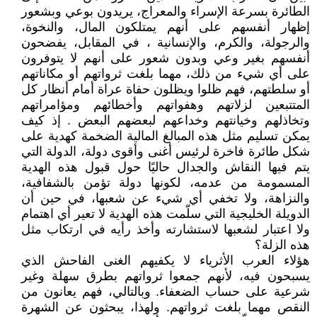
الطائرة بسرعة الإسراء والمعراج، يريدون بوعي وبشعور
إظهار أنفسهم على أنهم يمتلكون المال، والنخوة،
والرجولة، والكرم، والإنسانية ، في المقابل، يفضحون
أنفسهم بغير وعي وبدون شعور على أنهم لا يتوفرون
على أي شيء من ذلك، مهما بلغت ثرواتهم أو مكاناتهم
أو سلطتهم، فهم ظلوا ويظلون حفاة عراة أمام أنظار كل
المتتبعين لزلاتهم وهفواتهم وأخطائهم ومؤامراتهم
وتخاذلهم وخيانتهم وخداعهم لبعضهم البعض . إذ كيف
يمكن تسليم مثل هذه المبالغ المالية الضخمة كهدية على
شكل طائرة فاخرة لرئيس أغنى وأقوى دولة، الدولة التي
يتم فيها النقاش والجدال حاليًا حول قبول هذه الهدية
المسمومة من عدمه، لكونها دولة تؤمن بالشفافية،
والنزاهة، ولا تخفي أي شيء عن شعبها، في حين أن
الدويلة الخليجية التي سلّمت هذه الهدية لا تعير أي اهتمام
ولا اعتبار لشعبها لاستشارته وأخذ رأيه في ارتكاب مثل
هذه الزلة؟
هؤلاء العرب الأثرياء لا يكفيهم الغنى الفاحش الذي
يسبحون فيه، لأنهم جمعوا ثرواتهم بطرق سهلة وغير
شرعية على حساب الضعفاء. وبالتالي، فهم يعانون من
النقص مهما بلغت ثرواتهم. ولهذا، يبحثون عن الشهرة