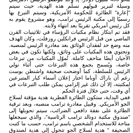
وسيلة لتبرير قبولهم تسلّم هذه الهدية، حيث سيتم
"إعارة" الطائرة للحكومة الأمريكية، وسيتم التبرع بها
رسميًا إلى مكتبة الرئيس ترامب، وهو مشروع يقوم به
كل رئيس أمريكي تقريبًا بعد انتهاء ولايته.
فقد تم ابتكار نظام مكتبات الرؤساء في ثلاثينيات القرن
الماضي من قبل الرئيس فرانكلين روزفلت، وكان الهدف
منه وضع حد لفقدان الوثائق بعد مغادرة الرئيس لمنصبه.
وتحتوي هذه المكتبات على وثائق، ولكنها تكون في بعض
الأحيان أيضًا متاحف كاملة. تُموّل المكتبات من تبرعات
خاصة، ويُسمح بجمع هذه التبرعات حتى أثناء تولي
الرئيس للسلطة، كما أوضحت صحيفة واشنطن بوست
رغم أن باراك أوباما اختار إعلان أسماء كبار المتبرعين
لمكتبته، إلا أن ذلك غير إلزامي يمكن طلب التبرعات في
أي وقت، حتى خلال فترة الحكم
ففي البداية، ستكون الطائرة القطرية هدية مؤقتة لسلاح
الجو الأمريكي. وقبيل مغادرة ترامب منصبه، وبعد ترقية
الطائرة على نفقة دافعي الضرائب، سيتم تحويلها إلى
"صندوق مكتبة دونالد ترامب الرئاسية"، والذي سيجعلها
متاحة للاستخدام الشخصي باسم ترامب، حسب ما كتبت
الصحيفة " هدية لسلاح الجو تتحول إلى هدية لصندوق