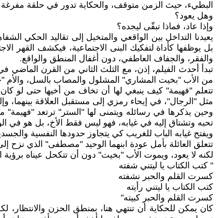
البطيء، حيث الزمن متوقف، والحكاية تدور في حلقة مفرغة، 
وهل يعود؟
وإذا عاد، فماذا تبقّى ليجده؟
يعيدنا التداخل بين الواقعي والمتخيل إلى تقاليد الحكي الشفا
بل يوظفها كأداة لتفكيك البنى الاجتماعية، فيكشف القهر ا
والفقر، والجفاف العاطفي، دون أغفال المنطق والواقع.
تبدأ أحدث الفيلم، إذن، مع الثلث الثاني من القرن الماضي
من الأب "بخيت المشاري" المشلول والمصاب بالسل، والأم "حزي
تتعلم "فهيمة" كيف ينبغي لها أن تخاف من أخيها حتى لو كا
مثل "الرجال"، في إيحاء رمزي إلى مستقبل العلاقة بينهما، وإ
وحين يذكرها في رسائله ويتمنى لها "الستر" ترتعد "فهيمة" م
تحبه وتشتاق إليه في غيابه، فهو ليس فقط الأخ، بل هو في الوا
ويفتح غيابه الباب للغريب كي يتجاوز حدودها النفسية والجسدية،
تتعلق العائلة بأمل عودة ابنهما الوحيد "مصطفى" الذي نزح إ
لكنه لا يعود، ويموت الأب "بخيت" دون أن تتكحل عيناه برؤية ابنه
" كتب الكتاب يا ليتني شفته
كسرت القلم والحبر نشفته
كتب الكتاب يا ليتني رأيته
كسرت القلم والحبر كبيته"
كان يمكن للحكاية أن تنتهي هنا، بمنطق الحزن والانتظار، لك