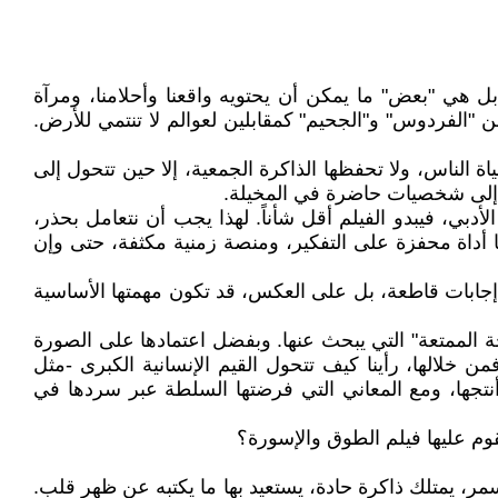
ل هي "بعض" ما يمكن أن يحتويه واقعنا وأحلامنا، ومرآة
ا نملك تصوراً كاملاً عن "الفردوس" و"الجحيم" كمقابلين لعوالم لا تنتمي للأرض.
الناس، ولا تحفظها الذاكرة الجمعية، إلا حين تتحول إلى
لهم إلى شخصيات حاضرة في المخيلة.
دبي، فيبدو الفيلم أقل شأناً. لهذا يجب أن نتعامل بحذر،
ا أداة محفزة على التفكير، ومنصة زمنية مكثفة، حتى وإن
دم إجابات قاطعة، بل على العكس، قد تكون مهمتها الأساسية
جة الممتعة" التي يبحث عنها. وبفضل اعتمادها على الصورة
من خلالها، رأينا كيف تتحول القيم الإنسانية الكبرى -مثل
نتجها، ومع المعاني التي فرضتها السلطة عبر سردها في
قوم عليها فيلم الطوق والإسورة؟
سط القاهرة، فتى صعيدي أسمر، يمتلك ذاكرة حادة، يستعيد بها ما يكتبه عن ظهر قلب.