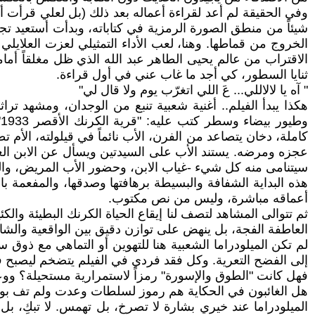
وفي الحقيقة لم أعد لقراءة أعماله بعد ذلك (بل لعلي قرأت
شيئاً من منطق الصورة الرمزية في كتاباته، وبدأت أستعيد تجل
الخروج من قماطها. وهنا، لعب الأداء التمثيلي لعزت العلاي
الاقتراب من عالم يحيى الطاهر عبد الله الذي ظل مغلقاً أم
ثنايا السطور، كي أجد ما غاب عني في أول قراءة.
" آه يا لالاللي... عَ اللي اتغرّب يوم ولا قال لي"
و
كاملة، دخان يتصاعد من الفرن، الأب نائماً في قيلولته، الأ
عجزه ومرضه. يستند الأب على السيدتين ويسأل عن الابن الغا
سيتنامى منه كل شيء -غياب الابن، وحضور الأب المريض، والب
هذه البداية الشفافة والبسيطة برهافتها وصدقها، والمفعمة بال
أعماقه مباشرة، وليس من نص مكتوب.
العاطفة الفجة، بل ينهض على توازن دقيق بين الواقعية والشاع
لم تكن الميلودراما الشعبية هنا للتهوين أو التماهي مع ذوق 
إلى الفضح التعرية. وكل فقد فردي في الفيلم يتضخم ليصبح فق
فهل كانت "الطوق والإسورة" رمزاً لاستمرارية مستحيلة؟ ووعدا
هل الغائبون في الحكاية هم رموز لسلطات وعدت ولم تف بوعودها،
الميلودراما عند خيري بشارة لا تصرخ، بل تهمس. لا تبكِ، ب