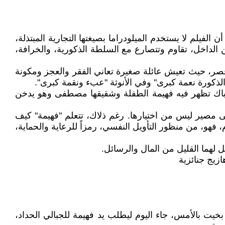
الفيلم لا يستخدم الميلودراما بصيغتها التجارية المبتذلة،
لداخل، تقاوم وتتصارع مع السلطة الذكورية، والخرافة،
صر، حيث تعيش عائلة صغيرة تعاني الفقر والعجز ومكونة
لذكورة نعمة كبرى" وفي الأنوثة "عبء ونقمة كبرى".
ش باك تظهر فيه فهيمة الطفلة وشقيقها مصطفى وهو يدخن
لى مصير ليس من اختيارها. رغم ذلاك، تتعلم "فهيمة" كيف
، فهو، من منظور التأويل النفسي، رمزاً للرعاية والحماية،
 لهما القليل من المال والرسائل.
ازيج جنائزية
خيت بالأمس، جاء اليوم ليطلب يد فهيمة للجبالي الحداد،