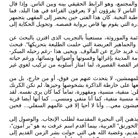
جتمع، وهو الرابط الحقيقي بينه وبين الناس. وإذا قال
اس لا يقرؤون أو لا يعرفون القراءة في هذا البلد، فما
اطبة النخبة. كان هذا الفتى حين يحضر إلى المقهى يتجمهر
نادرة التي يقوم بها قاص برواية قصصه. وتحويل الحكاية إلى
تابة القائمة والموروثة، مستعيناً بالتجريب الذى اقترن بالبحث عن
ة والجماهير العريضة التي حلمت الطليعة بتحريكها". فبحث
 فريد خارج عن المألوف. ويحيى هذا -رغم رحيله المبكر-
المدينة بإغرائها وقسوتها وأضوائها ونسائها، ورغم حياته
ر القصة القصيرة، لما امتاز أسلوبه من تركيب لغوي غير
ت للمهمشين، لا يتحدث عنهم من فوق، أو من خارج، بل من
عها على خارطة الذاكرة بشخوصها وحيزها. لم تكن الكرنك
: منفية، منسية، ومقهورة، تماماً كما كان يرى نفسه. لقد
 منسية منفية، كما أنا منفي ومنسي... كما أنها أيضا قرية
ون معي... وأنا لا أحيا إلا في عالمهم السفلي... فحين
فيما مضى موضع توسلات النساء اللواتي يذهبن إلى البحيرة المقدسة لطلب الإنجاب. والوصول إلى
الخورنق" العربية، بينما أقدم اسم عرفت به هو "بر آمون"،
قديم، وغضبة الله هي التي حولت بشر الزمن القديم إلى