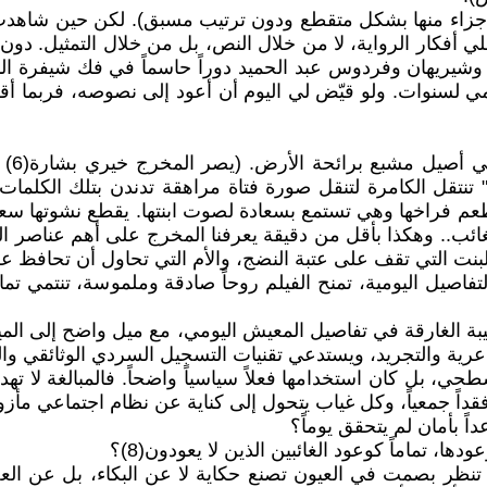
 أجزاء منها بشكل متقطع ودون ترتيب مسبق). لكن حين شاهدت 
ي أفكار الرواية، لا من خلال النص، بل من خلال التمثيل. دون 
لي وشيريهان وفردوس عبد الحميد دوراً حاسماً في فك شيفرة ا
امي لسنوات. ولو قيّض لي اليوم أن أعود إلى نصوصه، فربما أ
هكذا 
طيور بيضاء وسطر كتب عليه: "قرية الكرنك الأقصر 1933" تنتقل الكامرة لتنقل صورة فتاة مر
م تطعم فراخها وهي تستمع بسعادة لصوت ابنتها. يقطع نشوتها س
ئب.. وهكذا بأقل من دقيقة يعرفنا المخرج على أهم عناصر ال
نت التي تقف على عتبة النضج، والأم التي تحاول أن تحافظ عل
تفاصيل اليومية، تمنح الفيلم روحاً صادقة وملموسة، تنتمي تما
رية والتجريد، ويستدعي تقنيات التسجيل السردي الوثائقي والب
سطحي، بل كان استخدامها فعلاً سياسياً واضحاً. فالمبالغة لا 
داً جمعياً، وكل غياب يتحول إلى كناية عن نظام اجتماعي مأز
ً بأمان لم يتحقق يوماً؟
 تماماً كوعود الغائبين الذين لا يعودون(8)؟
ل تنظر بصمت في العيون تصنع حكاية لا عن البكاء، بل عن الع