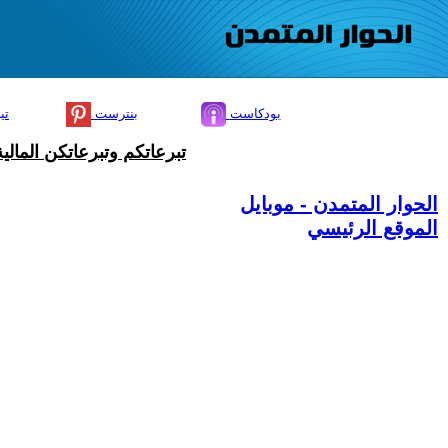
بودكاست
بنترست
تي
تبرعاتكم وتبرعاتكن المال
الحوار المتمدن - موبايل
الموقع الرئيسي