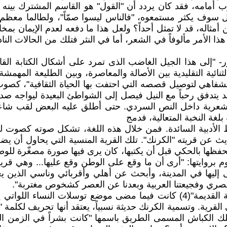
مه، فقد كان يردد أن "القول" هو القاسم المشترك بينه والم
سوف يكثر مستمعوه، "فالناس ليسوا صمّاً"، ولطالما معظم الن
مثاله، قد لا تمثل أحداً؟ ولعل هذا ما دفعه لعدم الإيمان بمخ
 هذا الأمر مألوفاً في الشعر، أما في النثر فتلك من الحالات ال
-بزعم د. جابر عصفور- "إلى هذا الجيل الغاضب الذى تمرد على أشكال الك
ائية التقليدية بين الأصالة والمعاصرة، وبين الطليعة المهمش
لشفاهي لتوصيل قصصه التي احتفت بها الحياة الثقافية"، كصوت
يتدفق رحباً مع النيل فيصل إلى الشواطئ البعيدة ليواجه صدمة 
غة الشعرية داخل النص السردي. حتى أطلق عليه البعض لقب شاع
لغة النخبة المتعالية، فدمج
نماط الأدبية السائدة. فمن خلال هذه اللغة، تشكل صوته كصو
ث عن قريته "الكرنك". تلك القرية المنسية التي يحاول أن يض
فظها بالحكي قبل أن يكتبها، كان يرى فيها صورة مصغّرة للوطن
م بروايتها: "أرى أن ما وقع على الوطن وقع عليها... وهي قرية
يها في المدينة، وأبحث عن أهلي وأقربائي وناسي الذين يعيش
ا المصري وفجيعتنا العربية وبعدنا عن العصر كشخوص مغتربة".
الكرنك القريبة من المعبد القديم في الأقصر "طيبة الفرعونية القديمة"(4) كانت 
لقرية. وتسمية الكرنك حديثة نسبياً، يعتقد أنها تحريف لكلمة "
تلك الكباش المسمى الطريق باسمها "كانت بشراً في الزمن ال