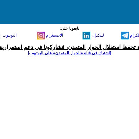
تابعونا على:
لكرام
لينكدإن
الانستغرام
اليوتيوب
ية تحفظ استقلال الحوار المتمدن، فشاركونا في دعم استمرارية 
[اشترك في قناة ‫«الحوار المتمدن» على اليوتيوب]