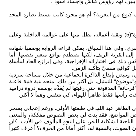
ابلين، لهم رؤوس كباش وأجساد أسود".
الأدب كنوع من التعزية؟ أم هو مجرد كاتب بسيط يطارد المجد
لا أحد يعرف، لم يعد من "هناك" أحد ليخبرنا بما حل به، ولا ممن يكمل حكايته. ما نملكه -في الحقيقة- هو "الطوق والإسورة"(5) وبقية أعماله، نطل منها على عوالمه الداخلية وعلى
ري. وفي هذا السياق، يمكن قراءة الرواية بوصفها شهادة
 القرية الريف، لكنها تصطدم بواقع متغير يقصيها. أما
 ذلك في اختياراته الإخراجية، وفي إبرازه الحاد لمأساة
ل كواقع منسيّ يتآكله الزمن.
 وتنبض بإيقاع الذاكرة الجماعية من خلال مساحة سردية
و"موضوع" للتمثيل، بل أكثر من ذلك، منحه بنية فنية فاعلة
انة" المدفونة حتى رقبتها لم يُقدَّم بوصفه ذروة درامية
ت رأسها فقط ظاهراً للهواء، كي تتنفس وهماً لا أكثر.
يى الطاهر عبد اللهـ في طبعتها الأولى. ورغم إعجابي بسحر
بعض المواضع، فقد بدت لي بعض النصوص مفككة، والمعنى
الناحية الشكلية للنص على النحو المألوف في الأدب. كان
الصوت، بالنسبة له، أكثر أماناً من الحرف؟ أعرف كثيراً