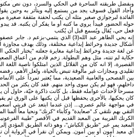
وبفضل طريقته الساحرة في الحكي والسرد، دون نص مكتوب أما
وأجاد القول فسوف يجد من يستمع إليه ويتأثر به وحين يقول 
الفائدة لبرجوازي صغير مثله أن يكتب لحفنة مثقفة صغيرة من أ
حوله الحضور فيبدأ يروي ما كتبه أو ما يفكر أن يكتبه. قد يبدو
فعل حي، يُقال ويُسمع قبل أن يُكتب
إنه يحي الطاهر عبد الله(3) الذي ينتمي
أشكال جديدة وخرائط إبداعية مختلفة، وذلك بهدف مجاوزة الثن
عن لغة جديدة وخرائط إبداعية مغايرة جعلته "يختار الحكي ا
حكاية لم تنته، مثل وهم البطولة. زخم قادم من أعماق الصعيد 
القصيرة، إلا انه كان من القلائل الذين امتلكوا ناصية الل
تقليدي ومجازات غير مألوفة تنبض بالحياة، ولعل الأهم، رفضه ب
بين الفصحى والعامية الصعيدية، مما يُعتبر تمرداً على الأ
داخلهم، فهو لم يكن سوى واحد منهم. فقد كان يكثر من الحدي
مسرحاً لأحداث عوامله فقط، بل كانت ذاكرة حيّة، حاول أن يح
كان يحكيها، بالأحرى يحفظها قبل أن يكتبها على الورق ثم يقو
في مواجهة عالم عصري... إذن عندما ابتعد عن قريتي أسعى إل
التقي بهم نلتقي كـ "صعايدة" وكأبناء "كرنك" ونحيا معاً ألمن
المعبد يمر عبر "طريق الكباش"، وهو ذاته الطريق المؤدي إلى ا
أي معبد آمون أو بين آمون. ويمكن أن نقرأ في الرواية أن 