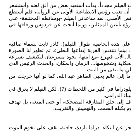
الفيلم مجدداً، بدأت أستعيد بعض من ألق لغته وأستشعر
أن تغيب رؤيتي الانطباعية الأولى عن الرواية، فلم أستطع
لنص الأصلي. لقد ساعدني الفيلم -بوسائطه المختلفة- على
قرؤه بأعين الممثلين، وربما أبحث عن فردوس ورفاقها في
يبدأ الفيلم.. أغنية شعبية تنبع من الوجدان، ومشهد تراثي أصيل مشبع برائحة الأرض. (يصر المخرج خيري بشارة(6) على هذه الخاصية طوال الفيلم). كادر ثابت لسماء صافية
اهقة تدندن بتلك الكلمات، بينما تتنفس القرية إيقاعها البطيء. ثم تظهر لنا الصورة
عال الأب فتهرع -مع ابنتها- نحوه مسرعتان لنكتشف بسرعة
حكاية وشخوصها... الزمان والمكان، والحدث الرئيس الذي
ى ما تبقى من البيت.
ماً إلى عالم يحيى الطاهر عبد الله، كما لو أنها خرجت من
ثم تتوالى المشاهد لتصف لنا إيقاع الحياة الكرنك البطيئة والكئيبة الغارقة في تفاصيل المعيش اليومي، مع ميل واضح إلى الميلودراما في كثير من اللحظات (7). لكن الفيلم لا يغرق في
ناء الدرامي.
تهدف إلى خلق المفارقة المضحكة، أو حتى المتعة، بل تهدف
وم يكبله الصمت والتهميش والتغريب.
جز عن البكاء. دراما باردة، خافتة، تقف على تخوم الموت