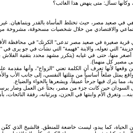
وكأنها تسأل: متى ينهض هذا الغائب؟
هي في صعيد مصر، حيث تختلط المأساة بالقدر ويتماهيان. غير أن 
لاجتماعي والاقتصادي من خلال شخصيات مسحوقة، مشروخة من ا
 في قرية صغيرة في صعيد مصر تدعى" الكرنك" في محافظة الأق
نة" التي تعوله، والابنة "فهيمة" التي نشأت في جو يرى في "ا
ن أصغر منها، حتى في غيابه (يتكرر مشهد محدد بتقنية الفلا
لى مصير كل منهما).
ن وقعها لأنها تعرف أن الكلمة تعني "الزواج"، وأنها مقدمة ع
قع يمثل ضلعاً أساسياً من مثلثها النفسي، إلى جانب الأب والأم
 مما يترك فيها جرحاً عميقاً، ويشعرها بالخواء والضياع.
لى السودان حين كانت جزء من مصر، بحثاً عن العمل وصار يرسل
... وتغرق الأم وابنتها في الحزن، ويرثيانه، رفقة النائحات، بأه
ن الحياة، كما يبدو، ليست خاضعة للمنطق. فالشيخ الذي كفّن ب