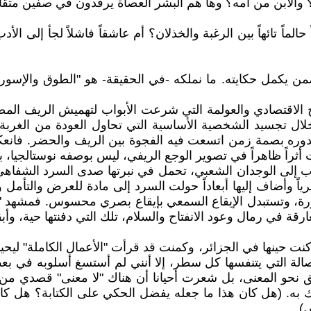
ه؟ والابن من أمه؟ وها هم البشر العصاة يرقدون في صفين متق
الماً تائهاً بين الرغبة والخذلان؟ أم عاشقاً فاشلاً لجأ إلى 
ح الاقتصادي والعولمة التي شرعت الأبواب لتهميش الريف المص
 تجسيد الشخصية الأساسية التي تحاول العودة من الغربة إلى
بدوره بصمة زمن اتسعت فيه الفجوة بين الريف والحضر. فانعكس
 أثراً ظاهراً في تصوير الوجع الريفي، ليس بوصفه نوستالجيا، ب
 إلى الوجدان الشعبي، تحمل في نبرتها صدى السرد الشفاهي،
ياً وأضاف إليها أبعاداً حولت السرد إلى مادة للعرض والتأمل 
ورة، وتستبدل الإيقاع السمعي بإيقاع بصري محسوس. فمشهد "فرح
ة في رمال وعود الانفتاح والسلام، تلك التي دفنتها حية، وأبق
. كنت حينها في الجزائر، وكمنت قد قرأت "الأعمال الكاملة" ليح
الة التي يتنفسها كل سطر، إلا أنني لم أستسغ أسلوبه في 
يق نحو المعنى، بل شعرت أحيانا أن هناك "لا معنى" قصدي من 
ك به. (هل كان هذا ما جعله يفضل الحكي على الكتابة؟ هل كان 
).