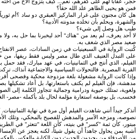
حجر، عقاباً لهم على كفرهم، نعم... كيف يتزوج الأخ من أخت
فمن هو يحيى الطاهر علد الله حقاً؟
هل كان مجنون على غرار الماركيز العبقري دو ساد ؟أم ثورياً ح
والشهرة، ويحلم بأن تخلده مدونته الأدبية؟
طيب هل وصل إلى شيء؟
صعيد مصر الذي شغف به.
كُتبت الرواية في السبعينيات في زمن السادات، عصر الانفتا
على التبدل العنيف الذي طال مصر وليس فقط ريفها، من خلال
الفيلم، الذي أنتج في الثمانينيات، في عهد مبارك، فقد حمل 
القرية المصرية. فالتحولات السياسية والاجتماعية آنذاك، تركت
وإذا كانت الرواية مشغولة بلغة مزدوجة محكية وفصحى أقرب
مدهشة، فإن الفيلم لم يكتف باستعارتها، بل أعاد تشكيلها بصر
ولغوية، تمتلك حيوية ودرامية وجمالية تتجاوز الكلمة إلى الص
فحسب، بل بوصفه استعارة مؤلمة لحال بلد بأكمله -مصر- الغارق
أتذكر جيداً أنني شاهدت الفيلم أول مرة في نهاية الثمانينيات
نصوصه، ومزجه الآسر والمدهش للفصيح بالمحكي، وتلك الأص
مبتور، كأن ثمة "كسر" في بنيته، كأن اللعة "تتعثر" في الطر
أشبه بمن يحاول جاهداً أن يقول شيئاً، لكنه يعجز عن الإمسا
من الأصدقاء من يجيدون الحديث دون الكتابة والعكس بالعكس