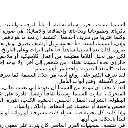
السينما ليست مجرد وسيلة تسلية، أو باباً للترفيه، وليست
ذكرياتنا وطموحاتنا 
وكلما اقتربنا من تعريف أحدهما، اكتشفنا أن ثمة ما هو ناقص 
وإذن، السينما، ليست فناً فحسب، بل أرشيف بصري يوثق تفاصيل
صورة. لذلك تعد السينما شاهداً حياً على التراث وعلى التاري
لكن حين نحلل أفلاماً مقتبسة من أعمال كلاسيكية أو ملاحم و
فالرؤى تجاه السينما تختلف من شخص إلى آخر، ولا توجد إجابا
ظلت "المتعة البصرية" واحدة من أهم سماتها.
لقد تعرف الكثير على روائع أدبية من خلال السينما، كما تعرف
طرح الأسئلة، وفتح أبواب التأمل.
لهذا لا يجب أن نتوقع من السينما أن تقودنا إلى تعميم نهائي
المتحركة، صارت السينما وسيطاً ثقافياً رئيساً، قادرة على تث
البطولة، الشرف، العمل، الجنس، الجشع، الكذب، الثورة، ال
قصص واقعية أو متخيلة، عبر أشخاص وأماكن وأشياء.
وإذا كانت كل تجربة فنية -سواء كانت مسرحية أو روائية أو شع
لنبدأ بالحكاية من أولها