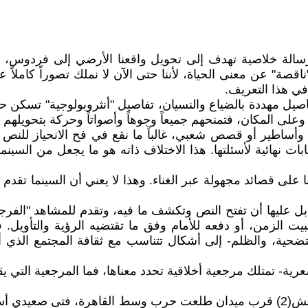
 رسالة خلاصية تهدف إلى تحويل واقعنا الأرضي إلى فردوس، ب
ونجاحاتنا وإخفاقاتنا وآلامنا(1). هي صورة "ناقصة" عن معنى الحياة، لأننا حتى الآن ل
في هذا التعريف.
 مهددة بالضياع والنسيان، تفاصيل "أنثروبولوجية" تسكن حياة 
خ، وعلى المكان، فتمنحهم جميعاً وجوهاً وأصواتاً وحركة بتحوي
أساطير أو قصص شعبي، غالباً ما نقع في فح الانحياز للنص الأ
ت نهائية لأسئلتها. هذا الاختلاف ذاته هو ما يجعل من السينم
نا على قصائد مجهولة عبر الغناء. وهذا لا يعني أن السينما تق
، بل عليها أن تفتح النص وتكشف ما فيه، وتقدم للمشاهد "الفر
بيت الزمن، أو دفعه للأمام وفق ما تقتضيه الرؤية والتأويل. ف
تضحية، والظلم- إلى أشكال تتناسب مع ثقافة المجتمع الذي أ
رية- تمتلك مرجعية أخلاقية تحدد معناها، فما المرجعية التي ي
في منتصف سبعينيات القرن الماضي كان يتردد على مقهى ريش(2) قرب ميدان طلعت حرب و