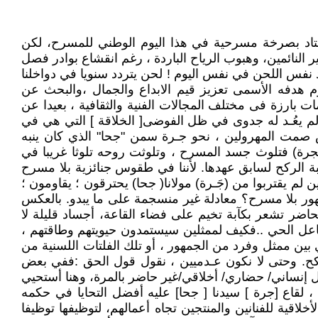
معتاد بصرخة مسرحية في هذا اليوم الوطني للمسرح، لكن
نائمين، وهبوب الرياح الباردة ، رغم انقشاع بوادر فصل
د نفس اللحن في نفس اليوم ! لحن يتردد سنويا في دواخلنا
وم هدفه الأسمى تعزيز قيم الابداع والجمال ،والبحث عن
ات بارزة فى مختلف المجالات الفنية والثقافية ، بعيدا عن
لم يعُـد له جدوى في ظل الفوضى[ الخلاقة ] التي هي في
 صمت المهرولين ، نحو جـرة سمن "جحا" الذي كان ينبه
جرة) فتلوث جسد المسرح ، وتلوثت روحه تلوثا غريبا في
بة الركح لسابق عهدها. لأننا في طقوس جنائزية بلا مسرح
لم يقتربوا من (جَـرة) مولانا( جحا) يحترقون ؛ يقاومون ؛
مهور بلا مسرح؟ معادلة غير منسجمة على ما يبدو. بالعكس
ضر تشعر بكآبة تخيم على فضاء القاعة، أجساد قليلة لا
اعل الحي ..فكيف لممثلين سيستمدون حيويتهم وطاقتهم ،
ين ممثل وفرد من الجمهور ، أو تلك الفلتات اللسنية من
ركح. وحتى لا نكون عـدميين ، نقول قول الحق :ففي بعض
ل إنساني/ حضاري/ أخلاقي/غير حاضر بالمرة، وهنا أستحيي
 لقاع [جرة ] سيدنا [ جحا] عليه أفضل التحايا في حكمه
لاقية للفنانين والمنتجين تجاه أعمالهم، لتوظيفها توظيفا