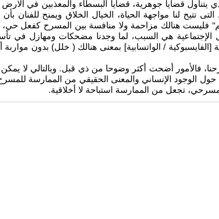
الذي يتناول قضايا جوهرية، قضايا البسطاء والمعذبين في الأرض
التى تتيح لنا مواجهة الحياة، الخيال الخلاق ويمنح للفنان بأ
دعم" فليست هنالك مزاحمة ولا منافسة بين المسرح كفعل حي، و
 الإجتماعية هي السبب، لما وجدنا مضحكات ومهازل في تأسي
لفايسبوكية / الواتسابية] بمعنى هنالك ( خلل) بدون مواربة أو 
نا، فالأمور أضحت أكثر وضوحا من ذي قبل. وبالتالي لا يمكن أ
 حول الوجود الإنساني والمعنى الحقيقي من الممارسة للمسرح ( 
 مسرحي، تجعل من الممارسة استباحة لا أخلاقية.