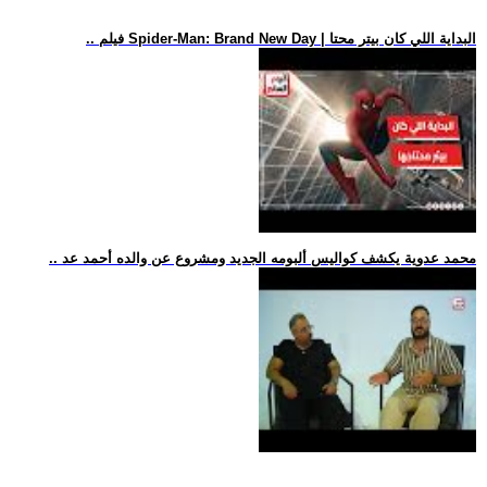
.. فيلم Spider-Man: Brand New Day | البداية اللي كان بيتر محتا
.. محمد عدوية يكشف كواليس ألبومه الجديد ومشروع عن والده أحمد عد