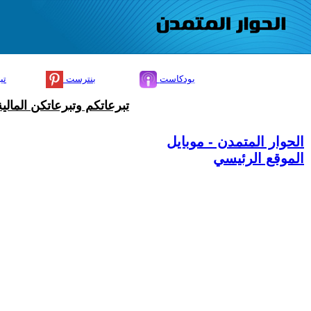
بودكاست
بنترست
تي
تبرعاتكم وتبرعاتكن المال
الحوار المتمدن - موبايل
الموقع الرئيسي