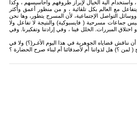
 ، واستخدام آلية الخيال لإبراز ظروفهم وأحاسيسهم ، وكذا
ن يتفاعل مع العالم بكل تلقائية ، و من منظور أعمق وأكثر
وسائل التواصل الإجتماعية، لأن المسرح يتطور، وها نحن
س جماعات مسرحية ( فايسبوكية) والنتيجة لا تفاعل ولا
اختلاق المبررات. الخلل فينا ، وفي إرادتنا وتفكيرنا. وفي
ن نناقش قضاياه الجوهرية في هذا اليوم الأغـر(؟) ولا في
لمن ؟) هل لذواتنا أم لأصدقائنا أم لبناء صرح الحضارة ؟