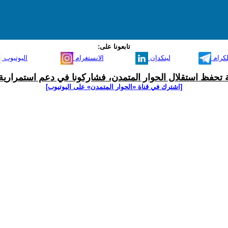
تابعونا على:
لكرام
لينكدإن
الانستغرام
اليوتيوب
ية تحفظ استقلال الحوار المتمدن، فشاركونا في دعم استمرارية 
[اشترك في قناة ‫«الحوار المتمدن» على اليوتيوب]