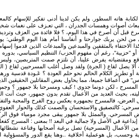
تابة هاته السطور. ولم يكن لدينا أدنى تفكير للإسهام كال
عاث أصوات وهمسات الجدران ، التي تعـزف على نغمات شخير ال
يصرخ قبل أن أصرخ في هذا اليوم، ؟ فلا فائدة من العزف وتردي
 من لحن يربك جوارحنا و أنفاسنا أمام هذا اليوم الوطني: ي
ا الاحتفاء بالمثقفين والمبدعين والمبدعات الذين قدموا إسهام
 أو "حزبية"، رغم أن مفهوم الحزب/ التنظيم السياسي، بدوره 
قع ومقتضياته يفرض علينا، أن نلتزم صمت المتربصين، وليس
ا يصل لقاع ( الجرة) ولقد وصل أغلب المسرحيين لقاع ( ال
 أو تطريز الكلام الحالم نحو حلم العودة ؟ عَـودة قدسية وره
 في أعماقنا جميعا، مما يحاول بعض المقاتلين الحقيقين الذين 
لوث المسرح ، لكن دونما جدوى ! كيف ومسرحنا بلا جمهور ؟ وج
، بحيث العديد من الأعمال تقدم بدون جمهور، حيث أنت الحا
بل العرض، فالمسرح بجمهوره يعكس روح الفرح والمحبة والتف
مسرحي: كالتصفيق والاستحسان والصمت كذلك والحوار العفوي ب
رض المسرحي. والممثل بلا جمهور يبقى مجرد مومياء فوق ال
داعية في الأصل ولا جمالية في البعد !! بمعنى : المسرح كفع
من الأعمال (المسرحية) تصل برغبة أصحابها وقناعة نشطائها ،
 وحسب، بل هوعملية أخلاقية ..وهنا يقع الدور والمسؤولية الأخ