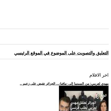
التعليق والتصويت على الموضوع في الموقع الرئيسي
اخر الافلام
.. مهدي لعريبي: من السينما إلى -مافيا-... الجزائر تقبض على زعيم