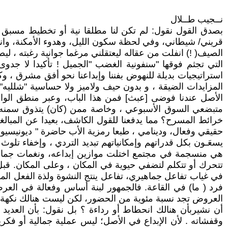
نــجيب طــلال
بصدق القول نقول: لم تكن لنا مطلقا نية أو تخطيط مسبق لك
قريني/ شيطاني، وفي لحظة سكون الليل، وهدوء الأمكنة، وانب
الصيف( !) انفلت من عقاله ليعتقلني مرغما جوانية رغبته ، ل
التي تجثم فوقها "سنفونية الغضب "الجميل ! تأكيدا لا جدوى
استراتيجيات بديلة للنهوض بفننا وإبداعنا نحو أفق مشرق ، وكذ
المزايدات الضيقة ، و بدون حيف ولاميز ولا حساسية "شلليه"
الأصل عندنا فوضى [عبث] فمن هذا الباب، وعبر منطق الوا
متبضعي السوق الأسبوعي ، وخاصة ممن (كان) يتذوق سمنه أل
خرائط المسرح؟ مما يدفعنا للقول الكاشف، بعيدا عن المبالغة
حقيقي وفعال، ودينامي ، طبعا رمزية الأب حاضرة " ديونيسيوس"
يسعَـون بكل قدراتهم وإمكانياتهم تبديد التردي ، وإخفاء ت
هي منسجمة في مجتمع اختلت موازين إبداعه، ونغمات جماليته
تتحرك أو تتكلم لتضفي حيوية في المكان ، وعلى المكان. ق
في غياب تفاعل جماهيري، تفاعل ينتج النشوة ولذة الفعل ال
فرد ( ما) في القاعة. فالجمهور لبنة أساس وفعالة في الع
العروض تجد نسبة مئوية من الحضور، لكن ليست هنالك نكهة إب
أن نشيربأن هنالك انحطاط أو رداءة ؟ بل نقول: بأن العديد 
وقفشاته . لأن الإبداع في الأصل؛ ليس عملية جمالية أو فكرية