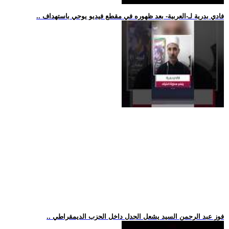
.. فادي بدرية لـ-العربية- بعد ظهوره في مقطع فيديو يوحي باستهداف
.. فوز عبد الرحمن السيد يشعل الجدل داخل الحزب الديمقراطي