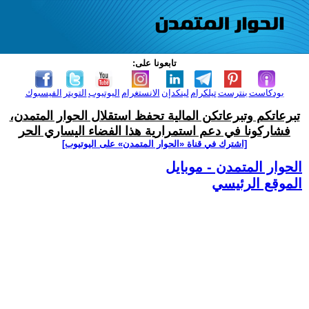
تابعونا على:
بودكاست
بنترست
تيلكرام
لينكدإن
الانستغرام
اليوتيوب
التويتر
الفيسبوك
تبرعاتكم وتبرعاتكن المالية تحفظ استقلال الحوار المتمدن،
فشاركونا في دعم استمرارية هذا الفضاء اليساري الحر
[اشترك في قناة ‫«الحوار المتمدن» على اليوتيوب]
الحوار المتمدن - موبايل
الموقع الرئيسي