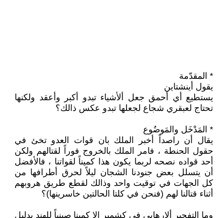
* المقدّمة
يقول أينشتاين
يستطيع أي أحمق جعل ألأشياء تبدو أكبر وأعقد ولكنها
تحتاج لعبقري شجاع لجعلها تبدو عكس ذالك؟
* المَدْخَل والمَوضُوع
يقال أن راصداً أخبر الملك بان قوات العدو تخئ في
حقول الحنطة ، فامر الملك بالخروج فوراً لقتالهم ولكن
أحد قواده نصحه لربما يكون هذا كميناً لقواتنا ، فالأفضل
أن يتسلل بعض جنودنا الشجان ليلاً لحرق أطرافها من
كل الجهات في توقيت واحد وذالك لقطع طريق هروبهم
أثناء قتالنا لهم (فنحن في كلتا الحالتين خاسرينها)؟
وما التفجير ألارهابي في كشمير إلا كمينا صينياً للهند بدليل