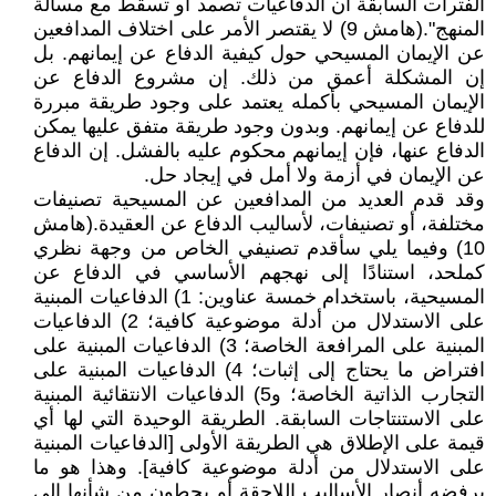
الفترات السابقة أن الدفاعيات تصمد أو تسقط مع مسألة
المنهج".(هامش 9) لا يقتصر الأمر على اختلاف المدافعين
عن الإيمان المسيحي حول كيفية الدفاع عن إيمانهم. بل
إن المشكلة أعمق من ذلك. إن مشروع الدفاع عن
الإيمان المسيحي بأكمله يعتمد على وجود طريقة مبررة
للدفاع عن إيمانهم. وبدون وجود طريقة متفق عليها يمكن
الدفاع عنها، فإن إيمانهم محكوم عليه بالفشل. إن الدفاع
عن الإيمان في أزمة ولا أمل في إيجاد حل.
وقد قدم العديد من المدافعين عن المسيحية تصنيفات
مختلفة، أو تصنيفات، لأساليب الدفاع عن العقيدة.(هامش
10) وفيما يلي سأقدم تصنيفي الخاص من وجهة نظري
كملحد، استنادًا إلى نهجهم الأساسي في الدفاع عن
المسيحية، باستخدام خمسة عناوين: 1) الدفاعيات المبنية
على الاستدلال من أدلة موضوعية كافية؛ 2) الدفاعيات
المبنية على المرافعة الخاصة؛ 3) الدفاعيات المبنية على
افتراض ما يحتاج إلى إثبات؛ 4) الدفاعيات المبنية على
التجارب الذاتية الخاصة؛ و5) الدفاعيات الانتقائية المبنية
على الاستنتاجات السابقة. الطريقة الوحيدة التي لها أي
قيمة على الإطلاق هي الطريقة الأولى [الدفاعيات المبنية
على الاستدلال من أدلة موضوعية كافية]. وهذا هو ما
يرفضه أنصار الأساليب اللاحقة أو يحطون من شأنها إلى