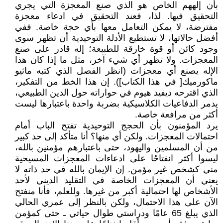
بأن إلههم الخاص هو الذي صنع المعجزة التي يجري
التحقيق فيها. لذا، فعند التحقيق في ادعاء معجزة
مفترضة، لا يمكن التعامل معها بأي حجة خاصة. ففي
أفضل حالاتها، لا تستطيع الأدلة التوحيدية أن تظهر سوى
وجود كائن أو قوة خارقة للطبيعة؛ إله قادر على صنع
المعجزات. ولا تظهر أي شيء آخر، مثل ما إذا كان هذا
الإله يصنع أي معجزات (انظر الفصل الذي كتبه ماثيو
ماكورميك[ في هذا الكتاب]). إن هذا الخط من التفكير،
الذي اقترحه ديفيد هيوم في حواراته حول الدين الطبيعي،
يدمر الدفاعيات الكلاسيكية بضربة واحدة باعتبارها ليست
أكثر من مرافعة خاصة.
يرد المؤمنون بأن الحجج التوحيدية تفتح الباب أمام
احتمالات المعجزات. ولكن أي منها؟ أنا متأكد إلى حد كبير
من أن المسلمين واليهود، حتى باعتبارهم مؤمنين بالله،
ليسوا أكثر انفتاحًا على ادعاءات المعجزات المسيحية
مني كشخص غير مؤمن. إن الإيمان بالله في حد ذاته لا
يعني أن المعجزات الخاصة في التقليد الديني لأحد
الأشخاص لها احتمالية أكبر من غيرها. وللعلم، فأنا منفتح
الآن على هذا الاحتمال، ولكن بالنظر إلى عمري الحالي
الذي يبلغ 65 عامًا ودراستي طوال حياتي ـ حتى كمؤمن