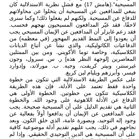
المسيحية".(هامش 17) مع فشل نظرية الاستدلالية كان
ينبغي للمدافعين عن المسيحية أن يتخلوا عن محاولاتهم
للدفاع عن المسيحية. ولكنهم لم يفعلوا ذلك! وكما سنرى
لاحقًا، فقد غيّر المدافعون المسيحيون نهجهم فحسب.
فقد زعم غايزلر أن المدافعين عن الإيمان المسيحي يجب
أن يعودوا إلى النمط القديم المهجور (في معظمه) من
الدفاعيات الكاثوليكية، والذي نشأ عن أتباع الديانات
الكلاسيكية، وخاصة توما الأكويني. ومن بين الممثلين
المعاصرين [لوجهة النظر هذه] ر. س. سبرول، وجون
غيرستنر، وبيتر كريفت، وجيه. ب. مورلاند، وإدوارد
فيسر، وأبرزهم ويليام لين كريغ.
على عكس الطريقة الاستدلالية التي تتكون من خطوة
واحدة فقط تعتمد على الأدلة، فإن هذه الطريقة
الكلاسيكية تتكون من خطوتين. الخطوة الأولى هي
الدفاع عن الأدلة اللاهوتية على وجود الله. والخطوة
الثانية هي تقديم الدليل على أن المسيحية صحيحة. يجب
على المدافعين عن الإيمان أن يدافعوا أولاً بفعالية عن
وجود إله التوحيد، وبصورة عامة، الذي خلق الكون. وبعد
نجاحهم في ذلك، يجب عليهم تقديم أدلة موضوعية كافية
على أن المسيحية هي الدين التوحيدي الحقيقي. وإذا لم