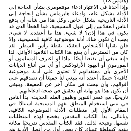
(هامش 13)
وإذا أخذنا في الاعتبار ادعاء مونتغومري بشأن الحاجة إلى
الأدلة بشكل عام، وادعاء هابرماس بشأن الحاجة إلى
الأدلة التاريخية بشكل خاص، وكل هذا من شأنه أن يدفع
الناس العقلانيين إلى قبول المسيحية، فما الخطأ الذي قد
يكون في هذا إذن؟ لا شيء. هذا ما أعتقده. لا شيء.
يجب أن تكون هناك أدلة موضوعية كافية للمسيحية، وإلا
فلن يقبلها الأشخاص العقلاء. نقطة رأس السطر. لقد
كان من المفترض أن يقنع هذا الكتاب التلاميذ الأوائل، لذا
فإنه ينبغي أن يقنعنا أيضًا. ماذا لو اعترف المسلمون أو
المورمون أو اليهود الأرثوذكس أو أي من أتباع الديانات
الأخرى بأن معتقداتهم لا تحتوي على أدلة موضوعية
كافية؟ حسنًا، أعتقد أنه ينبغي لنا جميعًا أن نصدقهم على
أقوالهم، وأن نبحث في مكان آخر عن الحقيقة. وينبغي
أن يكون هذا هو نهاية أي تحقيق في صحة ادعاءاتهم.
تاريخيًا، مع عصر التنوير وظهور العلم الحديث، بدأ الناس
في تبني استخدام المنطق لفهم المسيحية استنادًا في
المقام الأول إلى متطلبات الأدلة الموضوعية الكافية.
وبالتالي، بدأ الكتاب المقدس يخضع لهذه المتطلبات
نفسها. ونتيجة لذلك، فقد الكتاب المقدس تدريجيًا مكانه
بينهم كسلطة عمياء. كان بعض أول من أنصار الأدلة هم