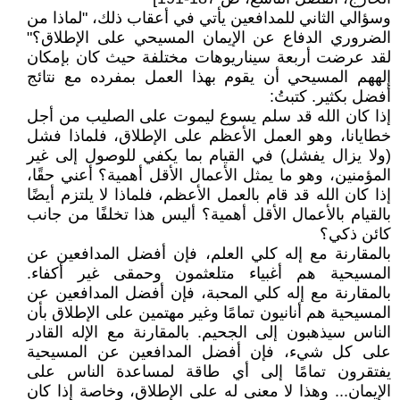
وسؤالي الثاني للمدافعين يأتي في أعقاب ذلك، "لماذا من
الضروري الدفاع عن الإيمان المسيحي على الإطلاق؟"
لقد عرضت أربعة سيناريوهات مختلفة حيث كان بإمكان
إلههم المسيحي أن يقوم بهذا العمل بمفرده مع نتائج
أفضل بكثير. كتبتُ:
إذا كان الله قد سلم يسوع ليموت على الصليب من أجل
خطايانا، وهو العمل الأعظم على الإطلاق، فلماذا فشل
(ولا يزال يفشل) في القيام بما يكفي للوصول إلى غير
المؤمنين، وهو ما يمثل الأعمال الأقل أهمية؟ أعني حقًا،
إذا كان الله قد قام بالعمل الأعظم، فلماذا لا يلتزم أيضًا
بالقيام بالأعمال الأقل أهمية؟ أليس هذا تخلفًا من جانب
كائن ذكي؟
بالمقارنة مع إله كلي العلم، فإن أفضل المدافعين عن
المسيحية هم أغبياء متلعثمون وحمقى غير أكفاء.
بالمقارنة مع إله كلي المحبة، فإن أفضل المدافعين عن
المسيحية هم أنانيون تمامًا وغير مهتمين على الإطلاق بأن
الناس سيذهبون إلى الجحيم. بالمقارنة مع الإله القادر
على كل شيء، فإن أفضل المدافعين عن المسيحية
يفتقرون تمامًا إلى أي طاقة لمساعدة الناس على
الإيمان... وهذا لا معنى له على الإطلاق، وخاصة إذا كان