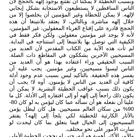
وبسبب الخطيئة لا يمكننا أن نقتنع بوجود إلهه بالحجج لأن
الناس الساقطين لا يستطيعون الاستجابة بشكل إيجابي
لإلهه. لا يمكن للخطأة وغير المؤمنين أن يخلصوا إلا من
خلال إلهه مباشرة. وبالتالي، لا يعتقد بلانتينغا أن هذه
الحجج قادرة على إقناع الغرباء المعقولين، غير المؤمنين،
لأنه لا يوجد غير مؤمنين معقولين. ولكن فكر فقط في
الكيفية التي توصل بها بلانتينغا إلى استنتاجه في البداية.
لم تأت هذه الآية من الكتاب المقدس لأن العديد من
المسيحيين الآخرين يشككون في المقاطع ذات الصلة.
السبب الحقيقي وراء اعتقاده بهذا هو أن العديد من
الناس ليسوا مسيحيين، وغير مؤمنين. يجب عليه أن
يفسر هذه الحقيقة. بالتأكيد ليس بسبب عدم وجود أدلة
كافية أن العديد من الناس لا يؤمنون. أوه لا! يجب أن
يكون ذلك بسبب عواقب الخطيئة البشرية. لا يمكن أن
يكون ذلك راجعاً إلى إلهه أو إلى افتقاره إلى الأدلة. كل ما
علينا أن نفعله هو أن نسأله عما كان ليؤمن به لو كان 80-
90% من سكان العالم مسيحيين. هل كان ليظل يؤمن
بالآثار الكارثية للخطيئة لكي يلجأ إلى إلهه؟ يفتقر
المسيحيون إلى الخيال فيما يتعلق بما كان ليحدث لو
سارت الأمور على نحو مختلف.
والأمر الأكثر أهمية هو أنه، حتى لو نجحت الخطوة الأولى