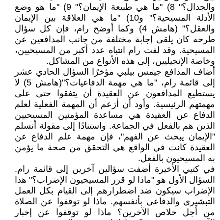
والجدال؟" 8) "ما هي طبيعة الإيمان؟" 9) "ما هو وضع
الأدلة المسيحية؟" و10) "ما هي العلاقة بين الإيمان
والعقل؟" (هامش 4) وكما أوضح رام، فإن كل سؤال
طرحه كان يلقى إجابة مختلفة من جانب المدافعين عن
المسيحية. وقد لفت رام انتباه عدد أكبر من المسيحيين،
وخاصة الإنجيليين، إلى هذه الأنواع من المشاكل.
أضاف المدافع جيمس بيلبي مؤخرًا السؤال الحادي عشر
إلى قائمة رام، "ما هي مهمة الدفاعيات؟"(هامش 5) لا
يستطيع المدافعون عن العقيدة أن يتفقوا حتى على
مهمتهم الرئيسية. وأود أن أزعم أن المهمة الفعلية لعلم
الدفاع عن العقيدة هي مساعدة المؤمنين المسيحيين
الذين هم بالفعل في الجماعة. واستنادًا إلى مقولة أنسلم
"الإيمان يبحث عن الفهم"، فإن مهمة علم الدفاع عن
العقيدة كانت في الواقع هي التحقق من صحة ما يؤمن
به المسيحيون بالفعل.
في كتبي الأخيرة أضفت سؤالين آخرين إلى قائمة رام.
السؤال الأول هو "ماذا لو قرر المسيحيون الإضراب؟" هذا
الإضراب سيكون ضد اضطرارهم إلى القيام بكل العمل
التبشيري والدفاعي بأنفسهم. ماذا لو توقفوا عن الصلاة
من أجل خلاص الآخرين؟ ماذا لو توقفوا عن إخبار