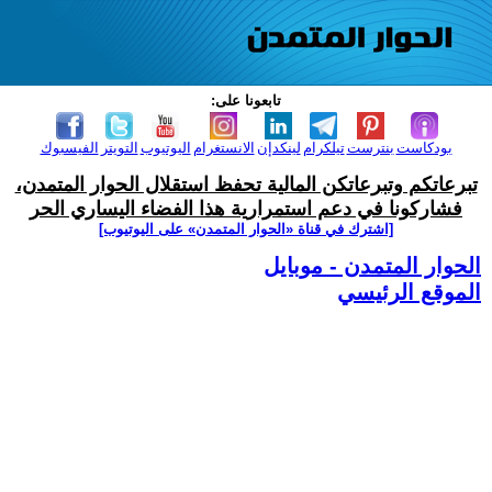
تابعونا على:
بودكاست
بنترست
تيلكرام
لينكدإن
الانستغرام
اليوتيوب
التويتر
الفيسبوك
تبرعاتكم وتبرعاتكن المالية تحفظ استقلال الحوار المتمدن،
فشاركونا في دعم استمرارية هذا الفضاء اليساري الحر
[اشترك في قناة ‫«الحوار المتمدن» على اليوتيوب]
الحوار المتمدن - موبايل
الموقع الرئيسي