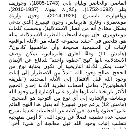
الماضي والحاضر ويليام بالي (1743-1805)، وجوزيف
بتلر (1692-1752)، وكلارك بينوك (1937-2010)،
وولفهارت بانينبيرغ (1928-2014)، وجون واريك
مونتغمري، وغاري هابرماس، وجون فينبيرغ (الذي يدعي
بشكل مخادع أنه من أنصار الاستدلالية). وبحسب كلمات
مونتغومري، فإن مهمة أصحاب النظرية الاستدلالية، مثله
هو، تتلخص في "حشد مجموعة كاملة من الأدلة الواقعية
لإثبات أن المسيحية صحيحة وأن منافسيها كاذبون".
(هامش 11) وفقًا لغاري هابرماس، يمكن وصف
الاستدلالية بأنها "نهج "خطوة واحدة" للدفاع عن الإيمان
"حيث يمكن للأدلة التاريخية أن تكون بمثابة نوع من
الحجج لصالح وجود الله. "بدلاً من الاضطرار إلى إثبات
وجود الله قبل الانتقال إلى الأدلة المحددة ("طريقة
الخطوتين")، يعامل أصحاب نظرية الأدلة إحدى الحجج
الأكثر تاريخية باعتبارها قادرة على الإشارة إلى وجود الله
ونشاطه والإشارة إلى أي نوع من التوحيد هو الصحيح."
(هامش 12) يزعم جون فينبيرغ أنه يقبل هذا النهج القائم
على "خطوة واحدة" في كتابه عن الدفاعيات عندما يشرح
سبب عدم تضمينه فصلاً عن وجود الله: "لا أؤمن بمنهجية
تتطلب إثبات وجود الله قبل معالجة أي شيء آخر."