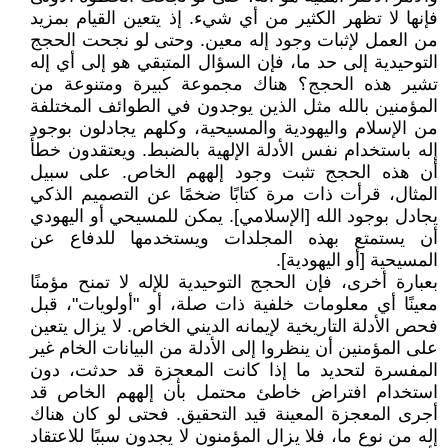
فإنها لا تظهر الكثير من أي شيء. إذ يتعين القيام بمزيد
من العمل لإثبات وجود إله معين. وحتى لو نجحت الحجج
التوحيدية إلى حد ما، فإن السؤال المتبقي هو إلى أي إله
تشير هذه الحجج؟ هناك مجموعة كبيرة ومتنوعة من
المؤمنين بالله مثل الذين يوجدون في الطوائف المختلفة
من الإسلام واليهودية والمسيحية، وكلهم يجادلون بوجود
إله باستخدام نفس الأدلة الإلهية بالضبط. ويعتقدون خطأً
أن هذه الحجج تثبت وجود إلههم الخاص. على سبيل
المثال، قرأت ذات مرة كتابًا ضخمًا عن التصميم الذكي
يجادل بوجود الله [الإسلامي]. يمكن للمسيحي أو اليهودي
أن يستمتع بهذه المجلدات ويستخدمها للدفاع عن
المسيحية [أو اليهودية].
بعبارة أخرى، فإن الحجج التوحيدية للإله لا تمنح مؤمنًا
معينًا أي معلومات خلفية ذات صلة، أو "أولويات"، قبل
فحص الأدلة التاريخية لإيمانه الديني الخاص. لا يزال يتعين
على المؤمنين أن ينظروا إلى الأدلة من البيانات الخام غير
المفسرة لتحديد ما إذا كانت المعجزة قد حدثت، دون
استخدام افتراض خاطئ محتمل بأن إلههم الخاص قد
أجرى المعجزة المعينة قيد التحقيق. فحتى لو كان هناك
إله من نوع ما، فلا يزال المؤمنون لا يجدون سببًا للاعتقاد