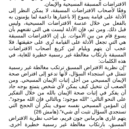
الافتراضات المسبقة المسيحية والإيمان.
وفقًا لأصحاب الافتراضات المسبقة، لا يمكن النظر إلى
الأدلة على قيامة يسوع إلا باعتبارها داعمة لما يؤمنون به
بالفعل من خلال عدسة الافتراضات المسيحية، وليس
قبل ذلك. ومن ثم، فإن الأدلة ليست هي التي تقنعهم بأن
يسوع قام من بين الأموات. بل إن الافتراضات المسبقة
هي التي تجعل الأدلة على القيامة تُرى على حقيقتها. فلا
عجب أن يتهم ويليام لين كريغ أصحاب الافتراضات
المسبقة بارتكاب مغالطة غير رسمية خطيرة للغاية، في
هذه الكلمات:
"إن نظرية الافتراض المسبق ترتكب مغالطة غير رسمية
تتمثل في استجداء السؤال، لأنها تدعو إلى افتراض صحة
الإيمان المسيحي من أجل إثبات الإيمان المسيحي. ومن
الصعب أن نتخيل كيف يمكن لأي شخص يتمتع بوجه جاد
أن يفكر في إثبات صحة الإيمان بالله من خلال التفكير
على النحو التالي: "الله موجود؛ وبالتالي فإن الله موجود".
إن المؤمن المسيحي نفسه سوف ينكر أن الحجج التي
تستجدي السؤال تثبت أي شيء".(هامش 26)
يتهم غاري هابرماس جون فريم، صاحب نظرية الافتراض
المسبق، بارتكاب مغالطة غير رسمية خطيرة أخرى.