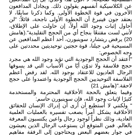
عن الكلاسيكية أنفسهم يقولون ذلك. ويجادل المدافعون
الآخرون في قوة الخطوة الأولى. وكما ذكرنا سابقًا، لا
يعتقد جون فينبرغ أن الخطوة الأولى ناجحة، قائلاً: "لن
أحاول إثبات وجود الله أولاً، إن حاولت على الإطلاق،
لأنني لست مقتنعًا بنجاح أي من الحجج التقليدية".(هامش
20) يرفض ريتشارد سوينبورن، أحد أعظم المدافعين عن
المسيحية في جيلنا، قوة حجتين توحيديتين محددتين على
وجه الخصوص:
"أعتقد أن الحجج الوجودية التي تؤيد وجود الله هي مجرد
حجج فلاسفة ولا تدوّن أيًا من الأسباب التي قد يسوقها
الرجال العاديون للاعتقاد بوجود الله. لقد رفض أعظم
الفلاسفة التوحيديين الحجج الوجودية واعتمدوا على حجج
لاحقة."(هامش 21)
وفيما يتعلق بالحجة الأخلاقية المحترمة والمستخدمة
كثيرًا لإثبات وجود الله، فإن سوينبورن حاسم:
" ولكنني لا أستطيع أن أرى أن إدراك الإنسان للحقائق
الأخلاقية يشكل أمراً يصعب تفسيره بالعمليات العلمية
العادية، وذلك نظراً لوجود رجال واعين يكتسبون المعرفة
بالعالم. فمن المتوقع أن يستوعب الرجال الذين يعيشون
في جوار بعضهم البعض ويحتاجون إلى الرفقة مفاهيم