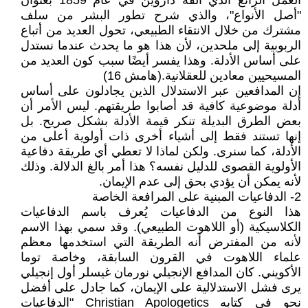
العمل الرائع الذي ألفه داروين في عام 1859 بعنوان
"أصل الأنواع"، والذي شرح تطور البشر من سلف
مشترك من خلال الانتقاء الطبيعي، تحول العديد من أتباع
الربوبية إلى ملحدين، لأن هذا هو ما يحدث عندما نستدل
على أساس الأدلة. وهذا يفسر أيضًا سبب كون العديد من
المسيحيين معادين للعقلانية.(هامش 16)
إن المدافعين عبر الاستدلال الذين يجادلون على أساس
أدلة موضوعية كافية قد أصابوا طريقتهم. ليس الأمر أن
بعض الطرق البديلة تنكر قيمة الأدلة بشكل صريح. بل
إنها تستند فقط إلى أشياء أخرى ذات أولوية أعلى من
الأدلة، كما سنرى. ولكن لماذا لا تعطي أي طريقة دفاعية
الأولوية القصوى للدليل نفسه؟ هذا أمر بالغ الدلالة. وذلك
لأنه يمكن أن يؤدي بحق إلى عدم الإيمان.
2- الدفاعيات المبنية على المرافعة الخاصة
هذا النوع من الدفاعيات يُعرف باسم الدفاعيات
الكلاسيكية (أو اللاهوت الطبيعي). وقد سمي بهذا الاسم
لأنه من المفترض أنه الطريقة التي استخدمها معظم
علماء اللاهوت في القرون السابقة، وخاصة توما
الأكويني. كان المدافع الإنجيلي نورمان غيسلر أول إنجيلي
يرى فشل الاستدلالية على الإيمان، كما جادل على أفضل
نحو في كتابه Christian Apologetics "الدفاعيات