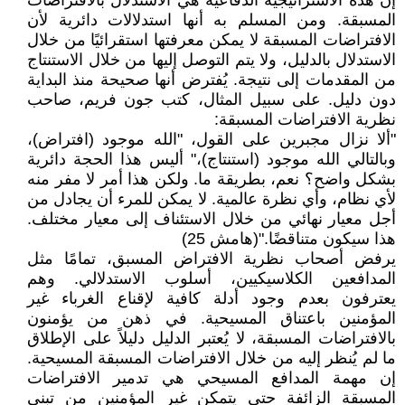
إن هذه الاستراتيجية الدفاعية هي الاستدلال بالافتراضات
المسبقة. ومن المسلم به أنها استدلالات دائرية لأن
الافتراضات المسبقة لا يمكن معرفتها استقرائيًا من خلال
الاستدلال بالدليل، ولا يتم التوصل إليها من خلال الاستنتاج
من المقدمات إلى نتيجة. يُفترض أنها صحيحة منذ البداية
دون دليل. على سبيل المثال، كتب جون فريم، صاحب
نظرية الافتراضات المسبقة:
"ألا نزال مجبرين على القول، "الله موجود (افتراض)،
وبالتالي الله موجود (استنتاج)،" أليس هذا الحجة دائرية
بشكل واضح؟ نعم، بطريقة ما. ولكن هذا أمر لا مفر منه
لأي نظام، وأي نظرة عالمية. لا يمكن للمرء أن يجادل من
أجل معيار نهائي من خلال الاستئناف إلى معيار مختلف.
هذا سيكون متناقضًا."(هامش 25)
يرفض أصحاب نظرية الافتراض المسبق، تمامًا مثل
المدافعين الكلاسيكيين، أسلوب الاستدلالي. وهم
يعترفون بعدم وجود أدلة كافية لإقناع الغرباء غير
المؤمنين باعتناق المسيحية. في ذهن من يؤمنون
بالافتراضات المسبقة، لا يُعتبر الدليل دليلاً على الإطلاق
ما لم يُنظر إليه من خلال الافتراضات المسبقة المسيحية.
إن مهمة المدافع المسيحي هي تدمير الافتراضات
المسبقة الزائفة حتى يتمكن غير المؤمنين من تبني