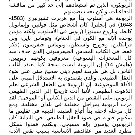
الربوبيّون، الذين تم استبعادهم إلى حد كبير من مناقشة
الدفاعيات، ولكن يجب تضمينهم.
الربوبية هي أسلوب بدأ مع هربرت تشيربيري (1583-
1648) في إنجلترا. كان أشخاص مثل فولتير، وإيمانويل
كانط، وباروخ سبينوزا (ربوبي في الأسلوب، ولكنه مؤمن
بوحدة الإله مع الكون في الختام)، وتوماس باين، وبن
فرانكلين، وجورج واشنطن، وتوماس جيفرسون (فكر
فقط في الكتاب المقدس الجيفرسوني [الذي حذف منه
كل المعجزات اليسوعية) معروفين بكونهم ربوبيين.
(هامش 14) إن الربوبية ليست نتيجة كما يعتقد أغلب
الناس، بل هي طريقة لفهم ديني صحيح مبني على ضوء
العقل الطبيعي، والذي يقصدون به الاستدلال المبني على
الأدلة الموضوعية. إن الربوبية هي الطفل الشرعي لعلم
اللاهوت الطبيعي، لأنها أدت تاريخيًا إلى الدين الطبيعي
الربوبي، على النقيض من الدين الكتابي أو "الموحى". لقد
مرت الربوبية بمراحل مختلفة في بلدان مختلفة. ومع
كل مرحلة لاحقة بدأ أتباع العقيدة الدينية في تقليص ما
يمكنهم قبوله في ضوء العقل الطبيعي. في البداية كان
الربوبيون يؤمنون بإله مسيحي، ولكنهم فقدوا بشكل
مطرد العديد من عقائدهم الأساسية بسبب نقص الأدلة