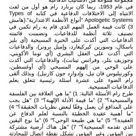
مجموعة متنوعة من الأساليب الدفاعية
في عام 1953، ربما كان برنارد رام هو أول من لفت
الانتباه إلى الاختلافات الدفاعية في كتابه Types of
Apologetic Systems "أنواع الأنظمة الاعتذارية".(هامش
3) كانت قيمة العمل المهم الذي قام به رام تكمن في
تصنيف ثلاثة أنظمة للدفاعيات. وتضمنت قائمته
الدفاعيات التي أكدت على الخبرة المسيحية (أي بليز
باسكال، وسورين كيركيغارد، وإميل برونر)، والدفاعيات
التي أكدت على العقل البشري (أي توما الأكويني،
وجوزيف بتلر، وفرانس تينانت)، والدفاعيات التي أكدت
على الوحي من إلههم المسيحي (أي أوغسطين،
وكورنيليوس فان تيل، وإدوارد جون كارنيل). وبذلك ألقى
رام الضوء على عشرة أسئلة رئيسية تتعلق بعلم
الدفاعيات المسيحية.
طرح رام الأسئلة التالية: 1) "ما هي العلاقة بين الفلسفة
والمسيحية؟" 2) ”ما قيمة الأدلة الإلهية؟“ 3) "هل يجب
على المدافع أن يعمل وفقًا لبعض نظريات الحقيقة؟" 4)
"ما أهمية عقيدة الخطيئة بالنسبة لعلم الدفاع عن
العقيدة؟" 5) "ما هي طبيعة الوحي؟" 6) "ما نوع اليقين
الذي تقدمه المسيحية؟" 7) "هل هناك أرضية مشتركة
بين المؤمن وغير المؤمن تشكل نقطة اتصال للمحادثة