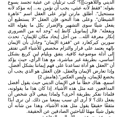
الديني واللاهوت]]؟" كتب ترتليان عن عبثية تجسد يسوع
بقوله: "فقط لأنه عبثي، يجب أن نؤمن به... إنه مؤكد لأنه
مستحيل". أطلق مارتن لوثر على العقل اسم "عاهرة
الشيطان". وعلى هذا النحو، فإن العقل "لا يستطيع أن
يفعل شيئًا سوى التشهير والإضرار بكل ما يقوله الله
ويفعله". قال إيمانويل كانط إنه "وجد أنه من الضروري
إنكار معرفة الله... من أجل إيجاد مكان للإيمان". تحدث
سورين كيركغارد عن "قفزة الإيمان" وجادل بأن الإيمان
بإلهه يعتمد على قرار والتزام مخصص للأشياء التي تفتقر
إلى أدلة موضوعية كافية. يتفق ويليام لين كريغ بشكل
أساسي، بطريقة غير مباشرة، مع هذا الرأي، حيث يؤكد
أن "العقل هو أداة تساعدنا على فهم إيماننا بشكل أفضل.
وإذا تعارض الإيمان والعقل، فإن العقل هو الذي يجب أن
يخضع للإيمان، وليس العكس".(هامش 2)
اسمع، هناك خطأ ما في الإيمان الديني حيث يقول أفضل
المدافعين عنه مثل هذه الأشياء. إذا كان هذا ما يقولونه،
فلماذا نفكر بطريقة أخرى؟ ولماذا ينبغي لأي شخص أن
يفعل ذلك؟ لا أرى أي سبب يمنعنا من ذلك. لن ترى أبدًا
مثقفًا حقيقيًا يقول مثل هذه الأشياء، وهذا من شأنه أن
يقول شيئًا مهمًا للباحثين الصادقين عن الحقيقة.