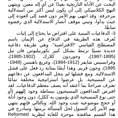
البحث عن الأدلة التاريخية بعيدًا عن أي إله معين. وينتهي
النهج الكلاسيكي إلى أن يكون ليس أكثر من استدلالية
مزخرفة. وقد انتهى بهم الأمر دون قصد إلى العودة إلى
حيث بدأوا، وتبني موقف أنصار الاستدلالية الذي رفضوه
سابقًا.
3- الدفاعيات المبنية على افتراض ما يحتاج إلى إثبات
تُعرف هذه الطريقة في الدفاع عن الإيمان باسم
المصطلح القياسي "الافتراضية". وهي طريقة دفاعية
جديدة نسبيًا ترتبط بشكل كبير بكورنيليوس فان تيل
(1895-1987)، وجوردون كلارك (1902-1985)،
وفرانسيس شايفر (1912-1984)، وغريغ باهنسن (1948-
1995)، وجون فريم. وهذا أيضًا بمثابة رد فعل على فشل
الاستدلالية. ومع فشلها لم يتخل المدافعون عن دفاعهم
عن المسيحية. بل عرضوا استراتيجية مختلفة تمامًا
تعترف صراحةً بما أعتقد أنه يصف معظم الدفاعيات. لقد
افترض المدافعون المسيحيون ببساطة وجود إلههم (أو
حتى نوع المسيحية الذي يؤمنون به ككل)، دون وجود أدلة
أو حجج موضوعية تثبت وجود الله. وبالتالي فإنهم ينتهي
بهم الأمر إلى التسول لحل المسألة برمتها. وسأدرج في
هذا القسم مناقشة موجزة للغاية لنظرية Reformed