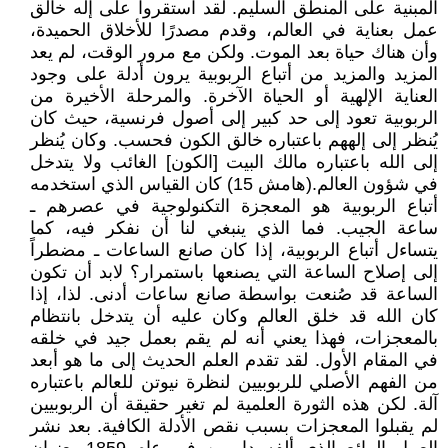
المبنية على المنطق السليم. لقد استقروا على إله خالق
عمل بعناية في العالم، وقدم مصدرًا للأخلاق الحميدة،
وأن هناك حياة بعد الموت. ولكن مع مرور الوقت، لم يعد
المزيد والمزيد من أتباع الربوبية يرون أدلة على وجود
العناية الإلهية أو الحياة الآخرة. والمرحلة الأخيرة من
الربوبية تعود إلى حد كبير إلى أصول فرنسية، حيث كان
يُنظر إلى إلههم باعتباره خالق الكون فحسب. وكان يُنظر
إلى الله باعتباره مالك البيت [الكون] الغائب ولا يتدخل
في شؤون العالم.(هامش 15) كان القياس الذي استخدمه
أتباع الربوبية هو المعجزة التكنولوجية في عصرهم ـ
ساعة الجيب. فما الذي ينبغي لنا أن نفكر فيه، كما
يتساءل أتباع الربوبية، إذا كان صانع الساعات ـ مضطراً
إلى إصلاح الساعة التي يصنعها باستمرار؟ لابد أن تكون
الساعة قد صُنعت بواسطة صانع ساعات أدنى. لذا، إذا
كان الله قد خلق العالم وكان عليه أن يتدخل بانتظام
بالمعجزات، فهذا يعني أنه لم يقم بعمل جيد في خلقه
في المقام الأول. لقد تقدم العلم الحديث إلى ما هو أبعد
من الفهم الأصلي للربوبيين لنظرة نيوتن للعالم باعتباره
آلة. لكن هذه الثورة العلمية لم تغير حقيقة أن الربوبيين
لم يقبلوا المعجزات بسبب نقص الأدلة الكافية. بعد نشر