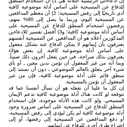
إن ادعاءاتي الرئيسية الثلاثة هي 1) أن استخدام المنطق
للدفاع عن المسيحية على أساس أدلة موضوعية كافية
أدى تاريخيًا إلى رفض المسيحية؛ 2) أن معظم المدافعين
عن المسيحية اليوم، وربما ما يصل إلى 80% منهم،
يرفضون استخدام المنطق للدفاع عن المسيحية على
أساس أدلة موضوعية كافية؛ و3) أفضل تفسير للادعاءين
المذكورين أعلاه هو أن المدافعين عن المسيحية أنفسهم
يعترفون بأن إيمانهم لا يمكن الدفاع عنه بشكل معقول
على أساس أدلة موضوعية كافية. إن بعض هؤلاء
يعترفون بذلك صراحة، في حين يفعل آخرون ذلك ضمناً.
وبما أنه من غير المعقول أن نؤمن بدين معين ـ أو بأي
شيء آخر يتعلق بالعالم الموضوعي ـ دون أن نستند إلى
منطق قائم على أدلة موضوعية كافية، فإن من غير
المعقول أن نؤمن بالمسيحية.
إن كل ما علينا أن نفعله هو أن نسأل أنفسنا عما قد
نتوقعه لو كانت هناك أدلة موضوعية كافية تدعم الإيمان
المسيحي. ولو كانت هذه الأدلة موجودة، فإن استخدام
المنطق للدفاع عن المسيحية على أساس ضرورة وجود
أدلة موضوعية كافية لم يكن ليؤدي إلى رفض المسيحية،
أو دفع المدافعين عن المسيحية إلى رفضها، أو إلى
اختراع طرق أخرى للدفاع عن إيمانهم.