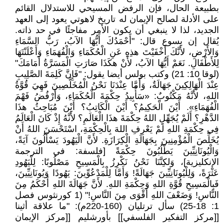
بطبيعة الحال، فإن الرفض المسيحي للاستدلال القائم
على الأدلة لصالح الإيمان له تاريخ لاهوتي يعود إلى العهد
الجديد، لذا لا ينبغي أن يكون الأمر مفاجئًا في حد ذاته.
يُقال إن يسوع قال: "أَحْمَدُكَ أَيُّهَا الآبُ، رَبُّ السَّمَاءِ
وَالأَرْضِ، لأَنَّكَ أَخْفَيْتَ هذِهِ عَنِ الْحُكَمَاءِ وَالْفُهَمَاءِ وَأَعْلَنْتَهَا
لِلأَطْفَالِ. نَعَمْ أَيُّهَا الآبُ، لأَنْ هكَذَا صَارَتِ الْمَسَرَّةُ أَمَامَكَ"
(لوقا 10: 21) وكتب بولس أيضا يقول: "فَإِنَّ كَلِمَةَ الصَّلِيبِ
عِنْدَ الْهَالِكِينَ جَهَالَةٌ، وَأَمَّا عِنْدَنَا نَحْنُ الْمُخَلَّصِينَ فَهِيَ قُوَّةُ
اللهِ، لأَنَّهُ مَكْتُوبٌ: «سَأُبِيدُ حِكْمَةَ الْحُكَمَاءِ، وَأَرْفُضُ فَهْمَ
الْفُهَمَاءِ». أَيْنَ الْحَكِيمُ؟ أَيْنَ الْكَاتِبُ؟ أَيْنَ مُبَاحِثُ هذَا
الدَّهْرِ؟ أَلَمْ يُجَهِّلِ اللهُ حِكْمَةَ هذَا الْعَالَمِ؟ لأَنَّهُ إِذْ كَانَ الْعَالَمُ
فِي حِكْمَةِ اللهِ لَمْ يَعْرِفِ اللهَ بِالْحِكْمَةِ، اسْتَحْسَنَ اللهُ أَنْ
يُخَلِّصَ الْمُؤْمِنِينَ بِجَهَالَةِ الْكِرَازَةِ. لأَنَّ الْيَهُودَ يَسْأَلُونَ آيَةً،
وَالْيُونَانِيِّينَ يَطْلُبُونَ حِكْمَةً [فلسفة: في الترجمة
الإنكليزية]، وَلكِنَّنَا نَحْنُ نَكْرِزُ بِالْمَسِيحِ مَصْلُوبًا: لِلْيَهُودِ
عَثْرَةً، وَلِلْيُونَانِيِّينَ جَهَالَةً! وَأَمَّا لِلْمَدْعُوِّينَ: يَهُودًا وَيُونَانِيِّينَ،
فَبِالْمَسِيحِ قُوَّةِ اللهِ وَحِكْمَةِ اللهِ. لأَنَّ جَهَالَةَ اللهِ أَحْكَمُ مِنَ
النَّاسِ! وَضَعْفَ اللهِ أَقْوَى مِنَ النَّاسِ!" (1 كورنثوس فصل
1: 18-25) سأل ترتليان (160-220م): "ما علاقة أثينا
[[مركز التفكير الفلسفي]] بأورشليم [[مركز الإيمان