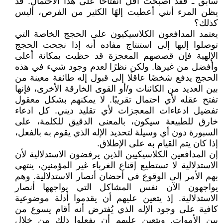
سابق ـ فقد أصبحت أقل انفتاحًا على هذا الاحتمال. قد
يظن المرء أنني أعطيت إلهًا الكثير من الفرص، أليس
كذلك؟
يعتمد المدافعون الكلاسيكيون على الحجج الخاصة التي
توصلوا إليها إلى استنتاج مفاده أنه إذا نجحت الحجج
الإلهية فإن قصصهم المعجزة قد حظيت بمكانة أعلى
وأفضل من غيرها. ولكن نظرًا لعدم وجود شيء في هذه
الحجج يدفع شخصًا عاقلًا إلى قبول إله طائفة معينة من
بين العديد من الكائنات و/أو القوى الخارقة الأخرى، فإنها
تفتح عقله لأي احتمال تقريبًا. لا يمكنهم بشكل معقول
تفضيل ادعاءات المعجزات لأي تقليد ديني. كل ادعاء
خارق للطبيعة سيكون، بالمعنى الدقيق للكلمة، على
السبورة دون أي وسيلة لتحديد الإله الذي يقوم به بالفعل،
إذا كان يتم القيام به على الإطلاق.
إن المدافعين الكلاسيكيين الذين يرفضون الاستدلالية لأن
الاستدلالية لا تستطيع إقناع الغرباء غير المؤمنين، ينتهي
بهم الأمر إلى الوقوع في أحضان أنصار الاستدلالية. وهم
يواجهون الآن نفس المشاكل التي يواجهها أنصار
الاستدلالية. إذ يتعين عليهم أن يقدموا أدلة موضوعية
كافية على وجود الإله الذي يُفترض أنه أقام يسوع من
بين الأموات. ويتعين عليهم أن يفعلوا ذلك من خلال