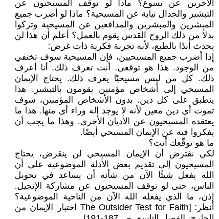
الآخرين عن يسوع؟ ماذا لو توقف المسيحيون عن
التبشير والجدال نيابة عن المسيحية؟ ماذا لو أضرب جميع
المبشرين والمبشرين والمدافعين عن المسيحية وتركوا
بدلاً من ذلك الروح القدس يقوم بالعمل؟ أعلم أن هذا لن
يحدث أبدًا بالطبع، لأنه تجربة فكرية ذات غرض:
إذا أضرب جميع المسيحيين، فإن المسيحية سوف تختفي
من الوجود. هذا هو توقعي. أنت تعرف ذلك. أنا أعرف
ذلك. كل من ليس مسيحيًا يعرف ذلك. يحتاج الإيمان
المسيحي إلى أشخاص مؤمنين يقومون بالتبشير. هذا
ينطبق على كل دين. بدون الأشخاص المؤمنين، سوف
تموت أي دين معين لأنه لا يوجد إله وراء أي منها. هذا ما
يعتقده المسيحيون عن الأديان الأخرى. وهذا ما يجب أن
يفكروا فيه عن الإيمان المسيحي أيضًا.
ما هو توقّعك أنت؟
لكي نفترض أن الإيمان المسيحي لن ينقرض، يحتاج
المسيحيون إلى تقديم بعض الأدلة الموضوعية على أن
الله يفعل شيئًا الآن من شأنه أن يساعد في تحويل
الناس، حتى لو توقف المسيحيون عن مشاركة الإنجيل.
إذن، ما الذي يفعله الله الآن من الناحية الموضوعية؟
أنظر: [The Outsider Test for Faith اختبار الإيمان من
الخارج، الفصل التاسع، ص 187-191]