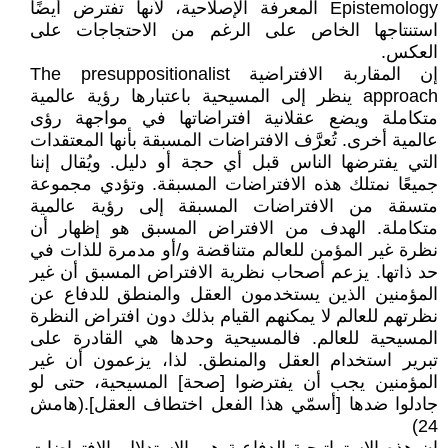
Epistemology المعرفة الإصلاحية، لأنها تفترض أيضًا
استنتاجها الخاص على الرغم من الاحتجاجات على
العكس.
إن المقاربة الافتراضية The presuppositionalist
approach ينظر إلى المسيحية باعتبارها رؤية عالمية
متكاملة ويضع عقلانية افتراضاتها في مواجهة رؤى
عالمية أخرى. تُعرَّف الافتراضات المسبقة بأنها المعتقدات
التي يفترضها الناس قبل أي حجة أو دليل. ويُقال إننا
جميعًا نمتلك هذه الافتراضات المسبقة. وتؤدي مجموعة
متسقة من الافتراضات المسبقة إلى رؤية عالمية
متكاملة. الهدف من الافتراض المسبق هو إظهار أن
نظرة غير المؤمن للعالم متناقضة و/أو مدمرة للذات في
حد ذاتها. يزعم أصحاب نظرية الافتراض المسبق أن غير
المؤمنين الذين يستخدمون العقل والمنطق للدفاع عن
نظرتهم للعالم لا يمكنهم القيام بذلك دون افتراض النظرة
المسيحية للعالم. فالمسيحية وحدها هي القادرة على
تبرير استخدام العقل والمنطق. لذا، يزعمون أن غير
المؤمنين يجب أن يفترضوا [صحة] المسيحية، حتى لو
جادلوا ضدها [أسمّي هذا الفعل اختطاف العقل].(هامش
24)