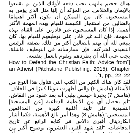
هناك جحيم ملتهب يجب دفعه لأولئك الذين لم يقتنعوا
بالإيمان والخلاص. من المؤكد أن إلهًا مثل الذي يؤمن به
المسيحيون كان من الممكن أن يكون أكثر اهتمامًا
بالضالين من استئجار الكنيسة للقيام بهذه المهمة الأكثر
أهمية. إذا كان المسيحيون غير قادرين على القيام بهذه
المهمة، فإن الله غير قادر على توظيفهم للقيام بها. كان
ينبغي لله أن يهتم بالضالين أكثر من ذلك. بصفته الرئيس
التنفيذي لشركته، فإن ممارساته في التوظيف فاشلة.
يجب على الله أن يطردهم ويقوم بالعمل بنفسه.
[[How to Defend the Christian Faith: Advice from
an Atheist (Pitchstone Publishing, 2015), Chapter
1, pp., 22–22].
لقد كان هناك الكثير من الكتب التي تتناول هذا النوع من
الأسئلة،(هامش 6) والتي أظهرت تنوعًا كبيرًا في الخلاف.
(هامش 7) يخبرنا جيمس بيلبي أنه بعد عقود من النقاش،
"لم يحصل أي من الأنظمة الدفاعية [عن المسيحية]
التقليدية على تأييد أغلبية كبيرة من المدافعين
المسيحيين".(هامش 8) وهذا أمر بالغ الأهمية، فكما أشار
الكاردينال أفيري دالاس في كتابه الرائع عن تاريخ
الدفاعيات، "لقد شهد القرن العشرون بوضوح أكبر من