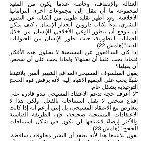
العدالة والإنصاف، وخاصة عندما يكون من المفيد
لمجموعة ما أن تنقل إلى مجموعات أخرى التزاماتها
الأخلاقية. وقد أظهر تقليد طويل من الكتابة عن التطور
البشري، بدءاً بكتاب داروين "انحدار الإنسان"، كيف يمكن
أن نتوقع أن يتطور الوعي الأخلاقي للإنسان من خلال
العمليات التطورية، حيث تطور الإنسان من الحيوانات
الدنيا."(هامش 22)
إذا كان المدافعون عن المسيحية لا يقبلون هذه الأفكار
فلماذا يجب علينا أن نقبلها؟ ولماذا يجب على أي شخص
أن يقبلها؟
يقول الفيلسوف المسيحي/المدافع الشهير ألفين بلانتينغا
شيئًا يجب على الجميع الانتباه إليه، لأنه يرفض قوة الحجج
التوحيدية بشكل عام:
"لا أعرف حجة تدعم الاعتقاد المسيحي تبدو قادرة على
إقناع شخص لا يقبل استنتاجاته بالفعل. ولكن هذا لا
يتعارض مع الاعتقاد المسيحي، بل إنني أزعم أنه إذا كانت
الاعتقادات المسيحية صحيحة، فإن الطريقة القياسية
والأكثر إرضاءً لاعتناقها لن تكون في شكل استنتاجات
للحجج."(هامش 23)
يقول بلانتينغا هذا لأنه يعتقد أن البشر مخلوقات ساقطة.