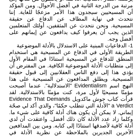
مرتبة من الدرجة الثانية في أفضل الأحوال. ومن المؤكد
أن المسيحيين سيجدون هذا الأمر مزعجًا للغاية. إننا
نتحدث في نهاية المطاف عن الدفاع عن حقيقة
المسيحية. ونحن نتحدث عن المثقفين، أولئك المتعلمين
الذين يجب أن يعرفوا كيف يدافعون عن إيمانهم على
أفضل وجه.
1- الدفاعيات المبنية على الاستدلال بالأدلة الموضوعية
الطريقة الأولى في الدفاع عن المسيحية هي استخدام
المنطق للدفاع عن المسيحية استنادًا في المقام الأول
إلى متطلبات الأدلة الموضوعية الكافية. من المفترض أن
يؤدي هذا إلى دفع الناس العقلانيين إلى قبول حقيقة
المسيحية. ويطلق المدافعون عن المسيحية على هذا
النهج اسم Evidentialism "الاستدلالية". عندما أصبحت
مؤمنًا مسيحيًا لأول مرة، كنت مؤمنًا بالاستدلالية. لقد
قرأت كتاب جوش ماكدويل Evidence That Demands
a Verdict "الأدلة التي تتطلب حكمًا"، والذي أكد لي صحّة
إيماني. لا يمكن أن يكون هناك أدلة كافية على شيء ما.
وكلما زاد عدد الأدلة كان ذلك أفضل. واعتقدت أن لدي
أدلة كافية لأصدقها استنادًا إلى كتابه. ومن بين المدافعين
الآخرين الجديرين بالملاحظة عن نظرية الأدلة في