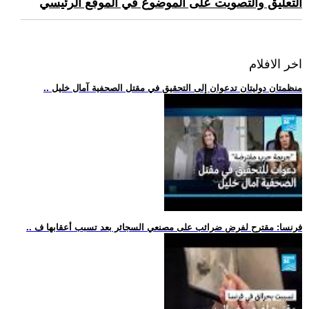
التعليق والتصويت على الموضوع في الموقع الرئيسي
اخر الافلام
.. منظمتان دوليتان تدعوان إلى التحقيق في مقتل الصحفية آمال خليل
.. فرنسا: مقترح لفرض ضرائب على مصنعي السجائر بعد تسبب أعقابها ف