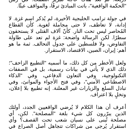
"الحكمة الواقعية"، باتت المبادئ ترفًا، والمواقف عبئًا.
في جولة ترامب الخليجية الأخيرة، لم يُذكر اسم غزة. لا
إدانة، لا تعاطف، لا حتى مجاملة لغوية. كأن القطاع
المُحاصر ليس تحت النار. كأنّ آلاف القتلى لا يستحقون
سطرًا. لكن الرسالة واضحة: غزة لم تعد على طاولة
التفاوض، ولا فلسطين على جدول التحالف. ثمة ما هو
أهم: إيران، الصين، الاقتصاد، الاستقرار.
ولعل الأخطر من كل ذلك، ما أسميه "التطبيع الزاحف"؛
ذلك الذي لا يأتي في بيانات رسمية، بل في الصفقات
التكنولوجية، وفي التعاون الدفاعي، وفي "الذكاء
الاصطناعي الأمني"، وفي فتح الأجواء والموانئ، وفي
تبادل السلع والزيارات غير المعلنة. إنه تطبيع بلا إعلان،
وتخلٍ بلا اعتراف.
أعرف أن هذا الكلام لا يُرضي الواقعيين الجدد، أولئك
الذين يبرّرون كل شيء بلغة "المصلحة". لكن، أي
مصلحة تُبنى على نسيان شعب تحت القصف؟ وأي
استقرار يُرجى من شراكات تتجاهل أصل الصراع في