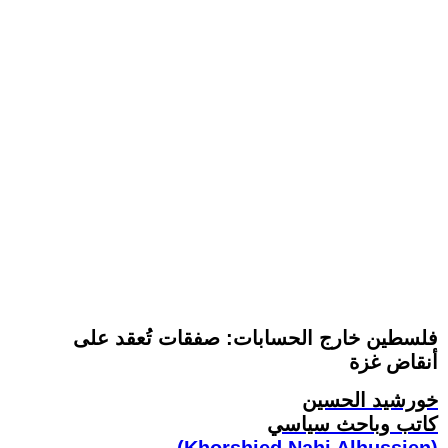
فلسطين خارج الحسابات: صفقات تُعقد على
أنقاض غزة
خورشيد الحسين
كاتب وباحث سياسي
(Khorshied Nahi Alhussien)