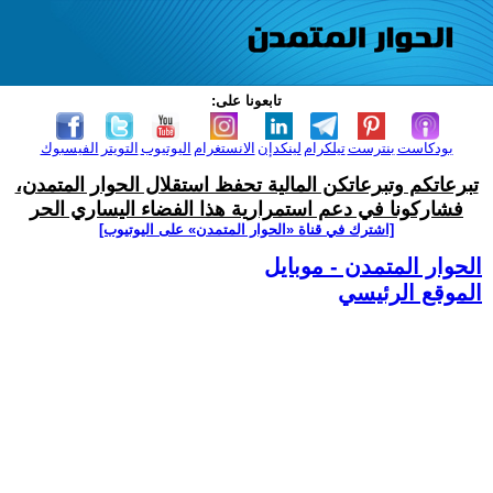
تابعونا على:
بودكاست
بنترست
تيلكرام
لينكدإن
الانستغرام
اليوتيوب
التويتر
الفيسبوك
تبرعاتكم وتبرعاتكن المالية تحفظ استقلال الحوار المتمدن،
فشاركونا في دعم استمرارية هذا الفضاء اليساري الحر
[اشترك في قناة ‫«الحوار المتمدن» على اليوتيوب]
الحوار المتمدن - موبايل
الموقع الرئيسي