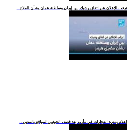
.. ترقب للإعلان عن اتفاق وشيك بين إيران وسلطنة عمان بشأن الملاح
.. إعلام يمني: انفجارات في مأرب بعد قصف الحوثيين لمواقع بالمدين