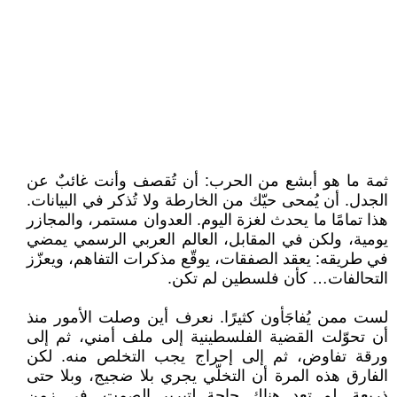
ثمة ما هو أبشع من الحرب: أن تُقصف وأنت غائبٌ عن
الجدل. أن يُمحى حيّك من الخارطة ولا تُذكر في البيانات.
هذا تمامًا ما يحدث لغزة اليوم. العدوان مستمر، والمجازر
يومية، ولكن في المقابل، العالم العربي الرسمي يمضي
في طريقه: يعقد الصفقات، يوقّع مذكرات التفاهم، ويعزّز
التحالفات… كأن فلسطين لم تكن.
لست ممن يُفاجَأون كثيرًا. نعرف أين وصلت الأمور منذ
أن تحوّلت القضية الفلسطينية إلى ملف أمني، ثم إلى
ورقة تفاوض، ثم إلى إحراج يجب التخلص منه. لكن
الفارق هذه المرة أن التخلّي يجري بلا ضجيج، وبلا حتى
ذريعة. لم تعد هناك حاجة لتبرير الصمت. في زمن