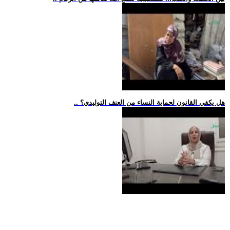
.. هل يكفي القانون لحماية النساء من العنف التوليدي؟