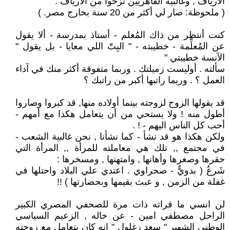
الأرياف , وغالبية القاهريين نزحوا من الارياف .
( ملحوظة: صار لي أكثر من 20 سنة بخارج مصر. )
كنت أنتظر من ذاك المُعلم - أستاذ بمدرسة - ألا يقول
عن المُعلِّمة - خطيبته - " البِتّ اللي معايا - بل يقول "
الآنسة خطيبتي "
سألته . أوليست زميلتك . وربما متفوقة أكثر منك في آداء
العمل ؟ . وربما راتبها أكبر من راتبك ؟
قد يقولها الزوج لزوجته بينما أولاده منها, قد كبروا وصاروا
أطول منه ! ولا يستحي من أن يتعامل هكذا مع أمهم -
أحب كل الناس اليهم - ! .
ولكن هكذا هو قد نشأ - كما نشأنا , نحن غالبية الشعب -
في مجتمع ,, تلك هي معاملته للمرأة ,, المرأة التي
حقرها وصغرها وأهانها , وامتهنها , ومسخرها :
شَرعُ ( بدويٌّ - صحراوي . اعتدي علي البلاد واحتلها في
غفلة من الزمن , و عبث بقيمها وبحضارتها ) !!
لن انسي ما قراته ذات مرة للصحفي المصري الكبير
الراحل مصطفي امين - عن خاله , الزعيم السياسي
الوطني الشهير " سعد زغلول " انه كان يتعامل مع زوجته