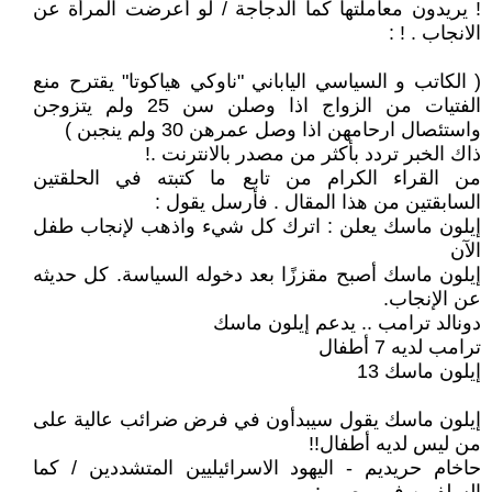
! يريدون معاملتها كما الدجاجة / لو أعرضت المرأة عن
الانجاب . ! :
( الكاتب و السياسي الياباني "ناوكي هياكوتا" يقترح منع
الفتيات من الزواج اذا وصلن سن 25 ولم يتزوجن
واستئصال ارحامهن اذا وصل عمرهن 30 ولم ينجبن )
ذاك الخبر تردد بأكثر من مصدر بالانترنت .!
من القراء الكرام من تابع ما كتبته في الحلقتين
السابقتين من هذا المقال . فأرسل يقول :
إيلون ماسك يعلن : اترك كل شيء واذهب لإنجاب طفل
الآن
إيلون ماسك أصبح مقززًا بعد دخوله السياسة. كل حديثه
عن الإنجاب.
دونالد ترامب .. يدعم إيلون ماسك
ترامب لديه 7 أطفال
إيلون ماسك 13
إيلون ماسك يقول سيبدأون في فرض ضرائب عالية على
من ليس لديه أطفال!!
حاخام حريديم - اليهود الاسرائيليين المتشددين / كما