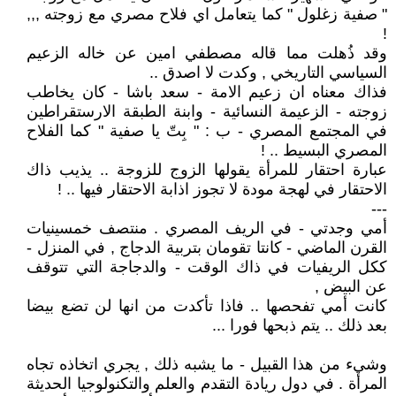
" صفية زغلول " كما يتعامل اي فلاح مصري مع زوجته ,,,
!
وقد ذُهلت مما قاله مصطفي امين عن خاله الزعيم
السياسي التاريخي , وكدت لا اصدق ..
فذاك معناه ان زعيم الامة - سعد باشا - كان يخاطب
زوجته - الزعيمة النسائية - وابنة الطبقة الارستقراطين
في المجتمع المصري - ب : " بِتّ يا صفية " كما الفلاح
المصري البسيط .. !
عبارة احتقار للمرأة يقولها الزوج للزوجة .. يذيب ذاك
الاحتقار في لهجة مودة لا تجوز اذابة الاحتقار فيها .. !
---
أمي وجدتي - في الريف المصري . منتصف خمسينيات
القرن الماضي - كانتا تقومان بتربية الدجاج , في المنزل -
ككل الريفيات في ذاك الوقت - والدجاجة التي تتوقف
عن البيض ,
كانت أمي تفحصها .. فاذا تأكدت من انها لن تضع بيضا
بعد ذلك .. يتم ذبحها فورا ...
وشيء من هذا القبيل - ما يشبه ذلك , يجري اتخاذه تجاه
المرأة . في دول ريادة التقدم والعلم والتكنولوجيا الحديثة