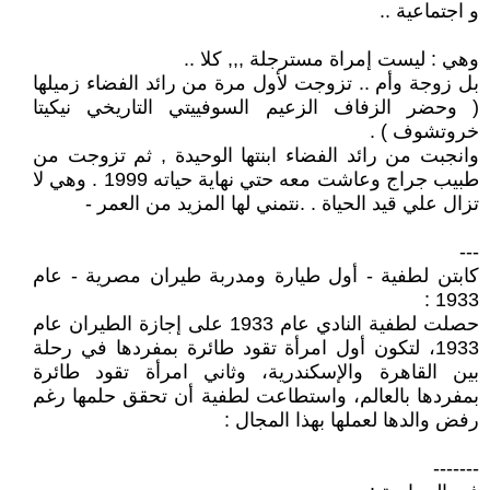
و اجتماعية ..
وهي : ليست إمراة مسترجلة ,,, كلا ..
بل زوجة وأم .. تزوجت لأول مرة من رائد الفضاء زميلها
( وحضر الزفاف الزعيم السوفييتي التاريخي نيكيتا
خروتشوف ) .
وانجبت من رائد الفضاء ابنتها الوحيدة , ثم تزوجت من
طبيب جراج وعاشت معه حتي نهاية حياته 1999 . وهي لا
تزال علي قيد الحياة . .نتمني لها المزيد من العمر -
---
كابتن لطفية - أول طيارة ومدربة طيران مصرية - عام
1933 :
حصلت لطفية النادي عام 1933 على إجازة الطيران عام
1933، لتكون أول امرأة تقود طائرة بمفردها في رحلة
بين القاهرة والإسكندرية، وثاني امرأة تقود طائرة
بمفردها بالعالم، واستطاعت لطفية أن تحقق حلمها رغم
رفض والدها لعملها بهذا المجال :
-------