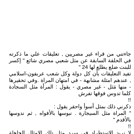
جاءتني من قراء غير مصريين , تعليقات علي ما ذكرته
في الحلقة السابقة عن مثل شعبي مصري شائع " إكسر
للبنت ضلع يطلع لها 24 "
تفيد التعليقات بأن كل دولة وكل شعب عربفون-اسلامي
, عندهم امثلة مشابهة - في امتهان المراة .وفي تحقيرها
- منها مَثل - غير مصري - يقول : المرأة مثل السجادة
كلما تدوس فوقها تفرش
!!
ذكرني ذلك بمثل أسوأ واحقر يقول :
" المراة مثل السيجارة . نبوسها بالأفواه , ثم ندوسها
بالأقدم "
!!
لا نريد الاستطراد في سرد مِثل تلك الامثال الجاهلة