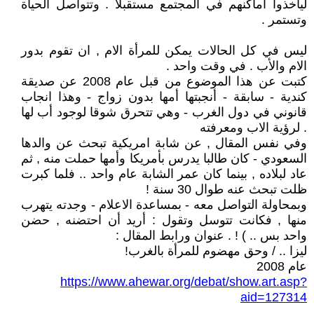
ليأخذوا اماكنهم في المجتمع مستقبلاً . وتتواصل الحياة
وتستمر .
ليس في كل الحالات يمكن للمرأة الام , ان تقوم بدور
الام والأب . في وقت واحد .
كتبت عن هذا الموضوع من قبل عام 2008 عن صديقة
كندية - سابقة - أنجبتها أمها بدون زواج - وهذا انجاب
قانوني في دول الغرب - وهي تتحرق شوقا لوجود أب لها
. لرؤية الاب ومعرفته
وفي نفس المقال , عن شابة امريكية تبحث عن والدها
السعودي - كان طالبا يدرس بأمريكا وأمها حملت منه , ثم
عاد لبلاده , بينما كان عمر الشابة عام واحد .. فلما كبرت
ظلت تبحث عنه طوال 30 سنة !
وبمحاولة التواصل معه - بمساعدة الاعلام - وجدته يتهرب
منها , فكانت تتوسل وتقول : أريد أن احتضنه , حضن
واحد بس .. ) ! . عنوان ورابط المقال :
ليزا .. / وحق مهضوم للمرأة بالغرب!
عام 2008
https://www.ahewar.org/debat/show.art.asp?
aid=127314