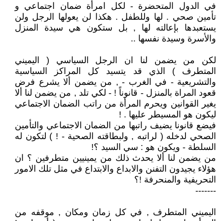
في الدول المتحضرة - لكل امرأة ضمان اجتماعي و
تأمين صحي . لها وللطفل . هكذا لن يعولها الرجل ولن
يستعبدها بإعالته لها , بل ستكون هي سيدة المنزل
والأسرة وسيدة نفسها ..
لكن من يضمن لنا ان الرجل السياسي ( اليميني
المتطرف ) الذي قد يتسيد كل المراكز السياسية
والتشريعية - في الغرب - , من يضمن ألا يشرع فرض
قعود المراة بالمنزل - قانوناً ! - لكي تلد , من يضمن لنا ألا
يغير القوانين ويحرم المرأة من راتب الضمان الاجتماعي
ليكون هو المسيطر عليها . !
فيضع قانونا يضيف راتبها من الضمان الاجتماعي والتأمين
الصحي لدخله ( لراتبه , ولبطاقته الصحية - ! ) لتكون له
السلطة - ويكون هو : سي السيد ؟!
من يضمن لنا ألا يحدث ذلك من يمينيين متطرفين ؟ ان
هؤلاء يجيدون التفنن والابداع والابتداع في مثل تلك الامور
التحريفية والمنحرفة !؟
-------
اليميني المتطرف , في كل زمان ومكان , موقفه من