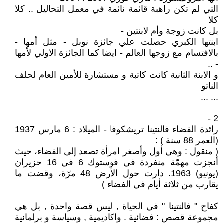
التي لم تكن راهبة قائمة نائمة في معمل التحاليل .. كلا
كلا
بل كانت زوجة وأم لابنتين -
ابنتها الكبري حصلت علي جائزة نوبل - مثل أمها -
بالافتسام مع زوجها العالم - ايضا كما الجائزة الاولي لأمها
- ..
و الابنة الثانية كانت كاتبة و مستشارة للأمين العام لحلف
الناتو
... ...
2 -
رائدة الفضاء فالنتينا تريشكوفا - الميلاد : 6 مارس 1937
(العمر 88 سنة ) :
( منقول : وهي أول وأصغر امرأة تصعد إلى الفضاء، حيث
أنجزت مهمّة منفردة في فوستوك 6 في 16 حزيران
(يونيو) 1963. دارت حول الأرض 48 مرّة، وقضت ما
يقارب من ثلاثة أيام في الفضاء )
كفاح " فالنتينا " في الحياة , ليس قصة واحدة , بل هي
مجموعة قصص : فضائية . واكاديمية , وسياسة و برلمانية