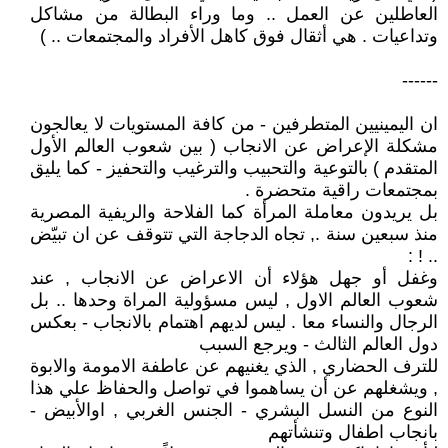
العاطلين عن العمل .. وما وراء البطالة من مشاكل
وتداعيات . هي أثقال فوق كاهل الأفراد والمجتمعات .. )
------
ان اليمينيين المتطرفين - من كافة المستويات لا يعالجون
مشكلة الإعراض عن الانجاب ( بين شعوب العالم الأول
المتقدم ) بالتوعية والتحبيب والترغيب والتحفيز - كما يليق
بمجتمعات راقية متحضرة .
بل يريدون معاملة المرأة كما الفلاحة والريفية المصرية
منذ سبعين سنة ., تجاه الدجاجة التي تتوقف عن ان تبيّض
.. ! :
وغفل أو جهل هؤلاء أن الاعراض عن الانجاب , عند
شعوب العالم الاول , ليس مسؤولية المراة وحدها .. بل
الرجال والنساء معا . ليس لديهم اهتمام بالانجاب - بعكس
دول العالم الثالث - ويرجع السبب
للترف الحضاري , الذي يغنيهم عن عاطفة الامومة والابوة
, ويشغلهم عن أن يساهموا في تواصل والحفاظ علي هذا
النوع من النسل البشري - الجنس الغربي , اوالأبيض -
بانجاب اطفال وتنشأتهم