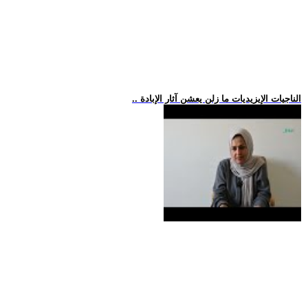
.. الناجيات الإيزيديات ما زلن يعشن آثار الإبادة