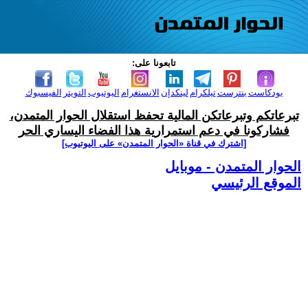
تابعونا على:
بودكاست
بنترست
تيلكرام
لينكدإن
الانستغرام
اليوتيوب
التويتر
الفيسبوك
تبرعاتكم وتبرعاتكن المالية تحفظ استقلال الحوار المتمدن،
فشاركونا في دعم استمرارية هذا الفضاء اليساري الحر
[اشترك في قناة ‫«الحوار المتمدن» على اليوتيوب]
الحوار المتمدن - موبايل
الموقع الرئيسي