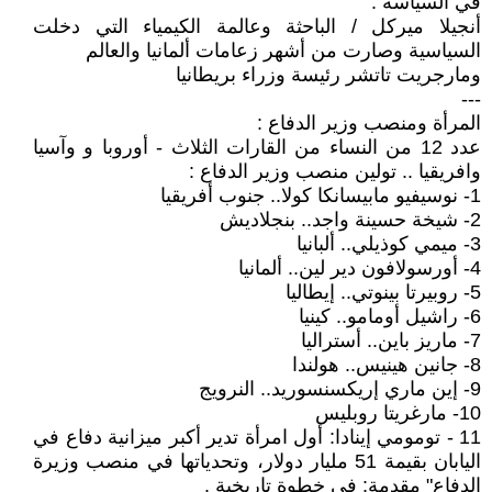
في السياسة :
أنجيلا ميركل / الباحثة وعالمة الكيمياء التي دخلت
السياسية وصارت من أشهر زعامات ألمانيا والعالم
ومارجريت تاتشر رئيسة وزراء بريطانيا
---
المرأة ومنصب وزير الدفاع :
عدد 12 من النساء من القارات الثلاث - أوروبا و وآسيا
وافريقيا .. تولين منصب وزير الدفاع :
1- نوسيفيو مابيسانكا كولا.. جنوب أفريقيا
2- شيخة حسينة واجد.. بنجلاديش
3- ميمي كوذيلي.. ألبانيا
4- أورسولافون دير لين.. ألمانيا
5- روبيرتا بينوتي.. إيطاليا
6- راشيل أومامو.. كينيا
7- ماريز باين.. أستراليا
8- جانين هينيس.. هولندا
9- إين ماري إريكسنسوريد.. النرويج
10- مارغريتا روبليس
11 - تومومي إينادا: أول امرأة تدير أكبر ميزانية دفاع في
اليابان بقيمة 51 مليار دولار، وتحدياتها في منصب وزيرة
الدفاع" مقدمة: في خطوة تاريخية .