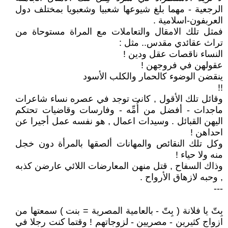
الرجعية - مهما بلغ شيوعها شعبيا وشعبويا بمختلف دول
العربفون-اسلامية .
فمثل تلك الامقال والتعاملات مع المراة مستوحاة من
تراث عقائدي مقدس.. مثل :
النساء ناقصات عقل ودين !
عقولهن في فروجهن !
ينقضن الوضوء كالحمار والكلب الأسود
!!
وقائل تلك الأقول , كانت توجد في عصره نساء شاعرات
ماجدات - أفضل من أُمِّه - وفارسات وقاضيات تحتكم
اليهن القبائل . وسيدات اعمال , هو نفسه عمل أجيرا عن
احداهن !
وكل تلك النقائص والمهانات ألصقها بالمرأة دون خجل
منه ولا حياء !
وذاك السفاح , قتل منهن المعارضات اللائي عارضن كذبه
, وحبه لازهاق الأرواح .
---
بِتّ يا فلانة ( بِتّ - بالعامية المصرية = بنت ) سمعتها من
ازواج كثيرين - مصريين - لزوجاتهم ! وقتما كنت رجلا في