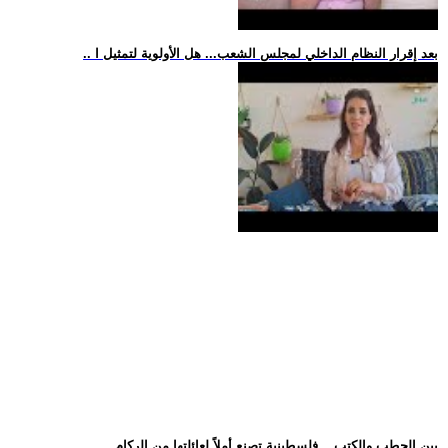
.. بعد إقرار النظام الداخلي لمجلس الشعب... هل الأولوية لتمثيل ا
.. بين الحطب والكتب... فلسطينية تصنع أملاً لعائلتها من الركام