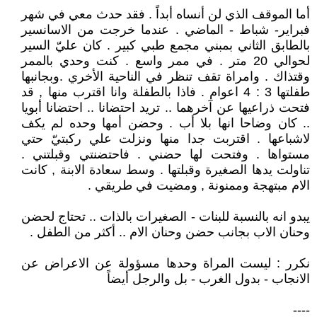
أما الموقف الذي لن أنساه أبداً . فقد حدث معي في شهر
فبراير- شباط - الماضي . عندما خرجت من الاسانسير
بالطابق الثاني بمبني مجمع طبي كبير . كان عليّ السير
لحوالي 20 متر . في ممر واسع . كنت وحدي بالممر
وقتذاك . وامراة تقف تنظر في الناحية الأخري .وبجانبها
طفلتها 3 : 4 اعوام . فاذا بالطفلة وانا اقترب منها , قد
فتحت ذراعيها عن آخرهما .. تريد احتضانا .. احتضانا أبويا
.. كان وضاحا انها بلا أب . وحضن أمها وحده لم يكف
لاشباعها . اقتربت جدا منها ونزلت علي ركبتيّ حتي
مستواها . وفتحت لها حضني . فاحتضنتي وقبلتني .
تناولت يدها الصغيرة وقبلتها . وسط سعادة الابنة , كانت
الام مبتهجة وممنونة , ومضيت في طريقي .
يبدو انه بالنسبة للبنات - الصغيرات بالذات .. تحتاج لحضن
وحنان الاب بجانب حضن وحنان الام .. أكثر من الطفل .
نكرر : ليست المراة وحدها مسؤولة عن الاعراض عن
الانجاب - بدول الغرب - بل والرجل أيضاً
----