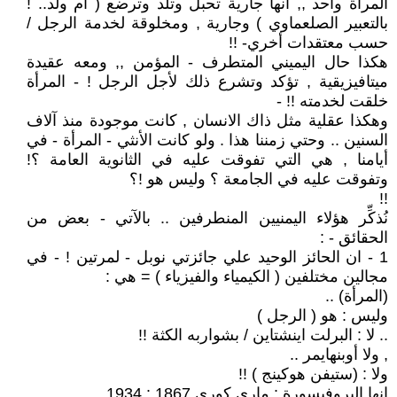
المرأة واحد ,, انها جارية تحبل وتلد وترضع ( أم ولد.. !
بالتعبير الصلعماوي ) وجارية , ومخلوقة لخدمة الرجل /
حسب معتقدات أخري- !!
هكذا حال اليميني المتطرف - المؤمن ,, ومعه عقيدة
ميتافيزيقية , تؤكد وتشرع ذلك لأجل الرجل ! - المرأة
خلقت لخدمته !! -
وهكذا عقلية مثل ذاك الانسان , كانت موجودة منذ آلاف
السنين .. وحتي زمننا هذا . ولو كانت الأنثي - المرأة - في
أيامنا , هي التي تفوقت عليه في الثانوية العامة ؟!
وتفوقت عليه في الجامعة ؟ وليس هو !؟
!!
نُذكِّر هؤلاء اليمنيين المنطرفين .. بالآتي - بعض من
الحقائق - :
1 - ان الحائز الوحيد علي جائزتي نوبل - لمرتين ! - في
مجالين مختلفين ( الكيمياء والفيزياء ) = هي :
(المرأة) ..
وليس : هو ( الرجل )
.. لا : البرلت اينشتاين / بشواربه الكثة !!
, ولا أوبنهايمر ..
ولا : (ستيفن هوكينج ) !!
انها البروفيسورة : ماري كوري 1867 : 1934