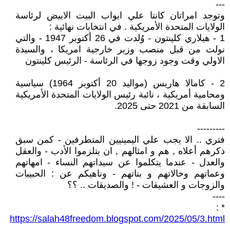
---
وتوجد امراتان كانتا علي ابواب البيت الابيض لرئاسة
الولايات المتحدة الأمريكية . في انتخابات نهائية :
1 - هيلاري كلينتون - وُلدت في 26 أكتوبر 1947 - والتي
نولت من قبل منصب وزير خارجية امريكا ، والسيدة
الاولي وقت وجود زوجها في الرئاسة - الرئيس كلينتون
2 - كامالا هاريس (مواليد 20 أكتوبر 1964) سياسية
ومحامية أمريكية ، نائبة رئيس الولايات المتحدة الأمريكية
السابقة من 2021 حتى 2025.
---------
فتري .. الا يجب علي اليمينيين المتطرفين - كمن سبق
ذكرهم أعلاه , هم و امثالهم , ان يتلزموا الأدب - والعقل
والعدل - عندما يتكلموا عن سيداتهم النساء - امهاتهم
وعماتهم وخالاتهم و بناتهم - وناهيكم عن : الحبيبات
والزوجات و العشيقات - ! والصديقات .. ؟؟
----
* :
https://salah48freedom.blogspot.com/2025/05/3.html