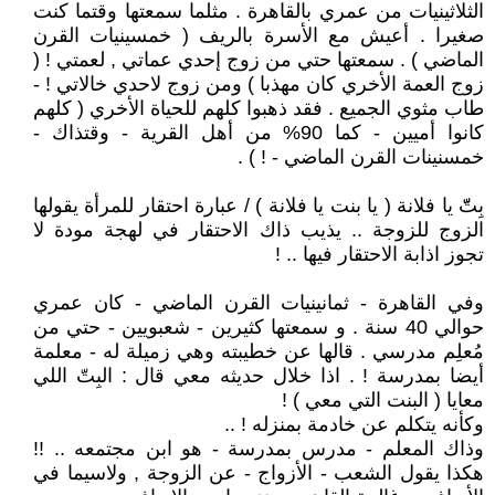
الثلاثينيات من عمري بالقاهرة . مثلما سمعتها وقتما كنت
صغيرا . أعيش مع الأسرة بالريف ( خمسينيات القرن
الماضي ) . سمعتها حتي من زوج إحدي عماتي , لعمتي ! (
زوج العمة الأخري كان مهذبا ) ومن زوج لاحدي خالاتي ! -
طاب مثوي الجميع . فقد ذهبوا كلهم للحياة الأخري ( كلهم
كانوا أميين - كما 90% من أهل القرية - وقتذاك -
خمسنينات القرن الماضي - ! ) .
بِتّّ يا فلانة ( يا بنت يا فلانة ) / عبارة احتقار للمرأة يقولها
الزوج للزوجة .. يذيب ذاك الاحتقار في لهجة مودة لا
تجوز اذابة الاحتقار فيها .. !
وفي القاهرة - ثمانينيات القرن الماضي - كان عمري
حوالي 40 سنة . و سمعتها كثيرين - شعبويين - حتي من
مُعلِم مدرسي . قالها عن خطيبته وهي زميلة له - معلمة
أيضا بمدرسة ! . اذا خلال حديثه معي قال : البِتّ اللي
معايا ( البنت التي معي ) !
وكأنه يتكلم عن خادمة بمنزله ! ..
وذاك المعلم - مدرس بمدرسة - هو ابن مجتمعه .. !!
هكذا يقول الشعب - الأزواج - عن الزوجة , ولاسيما في