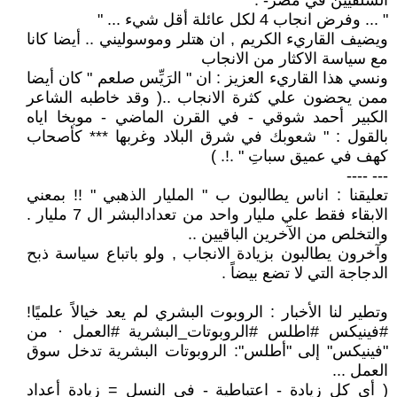
السلفيين في مصر- :
" ... وفرض انجاب 4 لكل عائلة أقل شيء ... "
ويضيف القاريء الكريم , ان هتلر وموسوليني .. أيضا كانا
مع سياسة الاكثار من الانجاب
ونسي هذا القاريء العزيز : ان " الرَيِّس صلعم " كان أيضا
ممن يحضون علي كثرة الانجاب ..( وقد خاطبه الشاعر
الكبير أحمد شوقي - في القرن الماضي - موبخا اياه
بالقول : " شعوبك في شرق البلاد وغربها *** كأصحاب
كهف في عميق سباتِ " .!. )
--- ----
تعليقنا : اناس يطالبون ب " المليار الذهبي " !! بمعني
الابقاء فقط علي مليار واحد من تعدادالبشر ال 7 مليار .
والتخلص من الآخرين الباقيين ..
وآخرون يطالبون بزيادة الانجاب , ولو باتباع سياسة ذبح
الدجاجة التي لا تضع بيضاً .
وتطير لنا الأخبار : الروبوت البشري لم يعد خيالاً علميًا!
#فينيكس #اطلس #الروبوتات_البشرية #العمل · من
"فينيكس" إلى "أطلس": الروبوتات البشرية تدخل سوق
العمل ...
( أي كل زيادة - اعتباطية - في النسل = زيادة أعداد