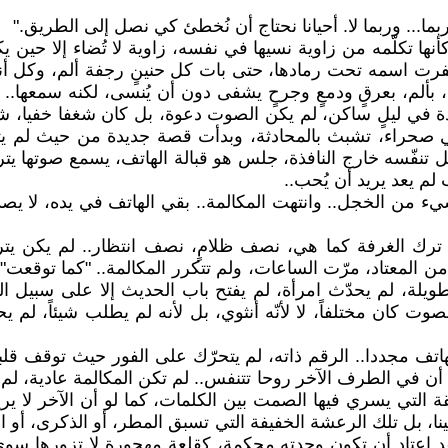
... وربما لا. أحيانا نحتاج أن نُخطئ كي نصل إلى الطريق."
ها تكلّمه من زاوية نسيها في نفسه، زاوية لا تُضاء إلا حين 
ة قد حفرت اسمه تحت رمادها، حتى بات كل حنينٍ رجفة ألم، وكل أ
، بعرقٍ ودمعٍ وجرحٍ يشفى دون أن يُنسى، لكنه سمعها.. لا 
ليلٍ ساكن، لم يكن الصوت دعوة، بل كان شغفا خفيا، شمم 
ي صحراء، تشبث بالمحادثة، وبدأت قصة جديدة من حيث لم يتوقع
 تنفّسه خارج النافذة، جلس هو قبالة الهاتف، يسمع صوتها يترد
ب لم يعد يريد أن يُحب..
شيء من الخجل.. وانتهت المكالمة.. بقي الهاتف في يده، لا يص
، ترك الغرفة كما هي، نصف ظلامٍ، نصف انتظار.. لم يكن يت
 المعتاد، مرّت الساعات، ولم تتكرر المكالمة.. "كما توقعت"، ق
ة، لم يحدّث امرأة، لم يفتح باب الحديث إلا على سبيل المج
الصوت كان مختلفاً، لا لأنّه أنثوي، بل لأنه لم يطلب شيئاً، ل
هاتف مجددا.. الرقم ذاته، لم يتحرّك على الفور حيث توقف قل
ف أن في الطرف الآخر روحا تتنفس.. لم تكن المكالمة عادية، ل
ة التي يسري فيها الصمت بين الكلمات، كما لو أن الآخر لا ير
ا، بل تلك الرعشة الخفيفة التي تسبق المطر، أو الذكرى، أو الح
فقد اعتاد أن تكون وحدته محكمة، كقلعة مهجورة لا تزورها 