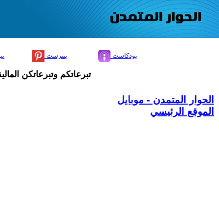
بودكاست
بنترست
تي
تبرعاتكم وتبرعاتكن المال
الحوار المتمدن - موبايل
الموقع الرئيسي