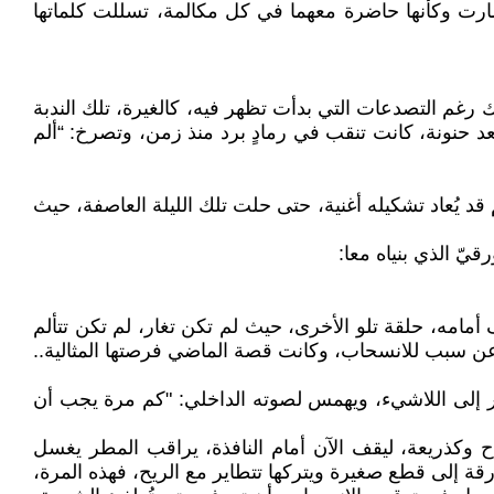
ارت وكأنها حاضرة معهما في كل مكالمة، تسللت كلماتها
رغم التصدعات التي بدأت تظهر فيه، كالغيرة، تلك الندبة
تعد حنونة، كانت تنقب في رمادٍ برد منذ زمن، وتصرخ: “ألم
قد يُعاد تشكيله أغنية، حتى حلت تلك الليلة العاصفة، حيث
يّ الذي بنياه معا:
أمامه، حلقة تلو الأخرى، حيث لم تكن تغار، لم تكن تتألم
عن سبب للانسحاب، وكانت قصة الماضي فرصتها المثالية..
نظر إلى اللاشيء، ويهمس لصوته الداخلي: "كم مرة يجب أن
وكذريعة، ليقف الآن أمام النافذة، يراقب المطر يغسل
رقة إلى قطع صغيرة ويتركها تتطاير مع الريح، فهذه المرة،