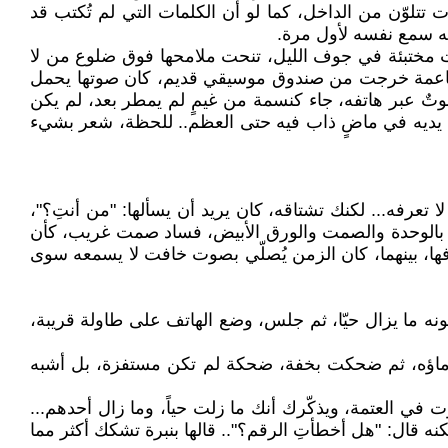
تلوّن من الداخل، كما لو أن الكلمات التي لم تُكتب قد
نه سمع نفسه لأول مرة.
مختبئة في جوف الليل، تنحت ملامحها فوق ضلوع من لا
يمة ناعمة خرجت من صندوق موسيقي قديم، كان صوتها يحمل
وتٌ عبر هاتفه، جاء كنسمة من غيمٍ لم يمطر بعد، لم يكن
قت يديه في ماضٍ ذاب فيه حتى العظم.. للحظة، شعر بشيء
 تعرفه... لكنك تشتاقه، كان يريد أن يسألها: "من أنتِ؟"،
وء بالوحدة والصمت والورق الأبيض، فساد صمت غريب، كأن
فها، بينهما، كان الزمن يُصلّي بصوت خافت لا يسمعه سوى
ه ما يزال حيّا، ثم جلس، وضع الهاتف على طاولة قريبة،
ف ماؤه، ثم ضحكت بخفة، ضحكة لم تكن مستفزة، بل أشبه
ت في العتمة، ويذكّرك أنك ما زلت حياً، وما زال أحدهم...
كنه قال: "هل أخطأتِ الرقم؟".. قالها بنبرة تشكك أكثر مما