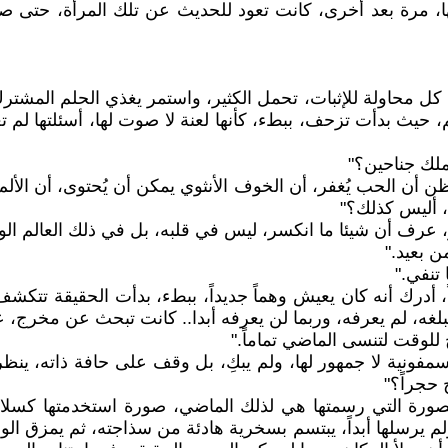
ا، مرة بعد أخرى، كانت تعود للحديث عن تلك المرأة، حتى ص
ل محاولة للإثبات، تحمل الكثير، واستمر يغذي الحلم المشترك 
م، حيث بدأت تزحف، ببطء، كأنها لعنة لا صوت لها، أسئلتها لم 
يملك جناحين؟"
ن أن الحب يُغفر، أن الخوف الأنثوي يمكن أن يُحتوى، أن الألم 
، أليس كذلك؟"
ر، عرف أن شيئا ما انكسر، ليس في قلبه، بل في ذلك العالم الورق
 بعيد."
تنفي."
أدرك أنه كان يعيش وهماً جديداً، ببطء، بدأت الحقيقة تتكشف 
غه، لم يعرفه، وربما لن يعرفه أبدا.. كانت تبحث عن مخرج، 
للوقت لتنسى الماضي تماماً."
 سمفونية لا جمهور لها، ولم يبكِ، بل وقف على حافة ذاته، ي
حجراً؟"
ورة التي رسمتها هي لذلك الماضي، صورة استخدمتها كسلاح 
لم يرسلها أبداً، يبتسم بسخرية هادئة من سذاجته، ثم يمزق الو