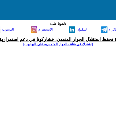
تابعونا على:
لكرام
لينكدإن
الانستغرام
اليوتيوب
ية تحفظ استقلال الحوار المتمدن، فشاركونا في دعم استمرارية 
[اشترك في قناة ‫«الحوار المتمدن» على اليوتيوب]