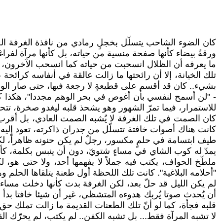
كان الضوء الشاحب يتسلّل بخجلٍ رمادي من نافذة الغرفة الص
ورقةً بيضاء كأنها صفحة منسية من حياته، بل كأنها مرآة لفرا
ما يعرفه أن الظلال انسحبت من حياته كما انسحب الآخرون، 
تلك الخيانة، إلا أن رائحتها ما زالت عالقة في أنفاسه كرائ
بشيء.. كان قد أقسم على قطيعةٍ لا رجعة فيها، حتى صار الوفاء
- "لن أسمح لنفسي بأن أغوص في بحر الوهم مجددا"، هكذا كان
للاستمرار، فيما تمرّ الشهور وهو يشحذ قلبه ليغدو صخرة، تتح
كان الصمت في تلك الغرفة لا يُشبه الصمت العادي، بل أقرب إ
كانت هناك أصوات خافتة تتسلّل من جدران ذاكرته، تعود إليه 
طيف ابتسامة في حلمٍ مكسور، رجلٌ لم يكن حنونه ظاهراً، لكنه
يمدّ له كوب الشاي في مساءٍ شتويّ، دون أن ينبس بكلمة، كأ
ملطّخ الحواف، يكتب فيه جملاً لا يفهمها أحد، ولا حتى هو،
"أحلامه البلاغية". كانت تلك اللحظة أول طعنة يتلقاها الحلم 
لم يكن الليل قد حلّ بعد، لكن الغرفة بدت كأنها دخلت مساء
أن يُحدث صوتا يُربك هدوءه المتشظي، غير أن شيئا خافتا بدأ 
قلبه فجأة، كما لو أنّ تلك الطعنات القديمة ما زالت تملك حق 
لا تشبه المرآة فقط... بل تشبه الكفن.. لم يكتب، لم يحرّك الق