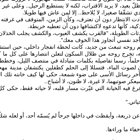
يد، لا يريد الاقتراب، لكنه لا يستطيع الرحيل.. وعلى غير عاد
تشقّقا صغيرا، لا يُلاحظ.. إلا لمن عاش فيها طويلا.
ادت الانتظار دون أن تعترف، وكأن الزمن، المتوقف في غرفته م
 ذكية، كأنها تدعوه لاكتشافها دون أن تعطيه خريطة.
محادثات الطويلة، "فالقرب يكشف العيوب، والكشف يجلب الخذلان
أجد نفسي أتجاوز هذا الخوف معك".
وحه تنبعث من جديد، كانت لحظة انفجار داخلي، حين استشعر 
ه، تخرج روحه من ظلال السكون لتعلن انتصارها على كل ما 
ً حلماً، رسما تفاصيله بكلمات متبادلة في منتصف الليل، وخط
 لصوت الماء، فتسللا إلى الحلم كطفلين يكتشفان مدينة مهجورة،
 آخر رسائل الأسى على ضوء شمعة، حكى لها كيف خانته تلك 
ر صوتيهما، لا غيرة، لا ظنون، لا أشباح..
فرغ فيه الخيانة التي غيّرت مسار قلبه، لا حياته فقط، حكى ك
ياتي."
ذريعة، وأيقظت في داخلها جرحاً لم يُسمّه أحد، أو لعله شكٌ خ
فاء ما وراءها.