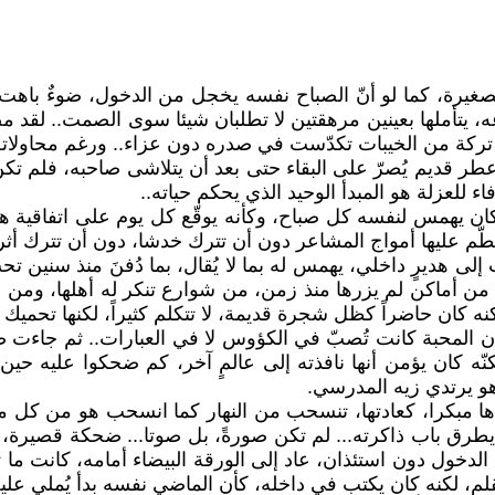
غيرة، كما لو أنّ الصباح نفسه يخجل من الدخول، ضوءٌ باهت ك
غه، يتأملها بعينين مرهقتين لا تطلبان شيئا سوى الصمت.. لقد 
تركة من الخيبات تكدّست في صدره دون عزاء.. ورغم محاولاته
حة عطر قديم يُصرّ على البقاء حتى بعد أن يتلاشى صاحبه، فلم
 للعزلة هو المبدأ الوحيد الذي يحكم حياته..
 يهمس لنفسه كل صباح، وكأنه يوقّع كل يوم على اتفاقية هدنة
طّم عليها أمواج المشاعر دون أن تترك خدشا، دون أن تترك أثراً
لى هديرٍ داخلي، يهمس له بما لا يُقال، بما دُفنَ منذ سنين 
من أماكن لم يزرها منذ زمن، من شوارع تنكر له أهلها، ومن وج
 كان حاضراً كظل شجرة قديمة، لا تتكلم كثيراً، لكنها تحميك 
ن المحبة كانت تُصبّ في الكؤوس لا في العبارات.. ثم جاءت 
 لكنّه كان يؤمن أنها نافذته إلى عالمٍ آخر، كم ضحكوا عليه
وهو يرتدي زيه المدرسي.
ها مبكرا، كعادتها، تنسحب من النهار كما انسحب هو من كل ما
يطرق باب ذاكرته... لم تكن صورةً، بل صوتا... ضحكة قصيرة، م
الدخول دون استئذان، عاد إلى الورقة البيضاء أمامه، كانت ما ت
لم، لكنه كان يكتب في داخله، كأن الماضي نفسه بدأ يُملي عليه،