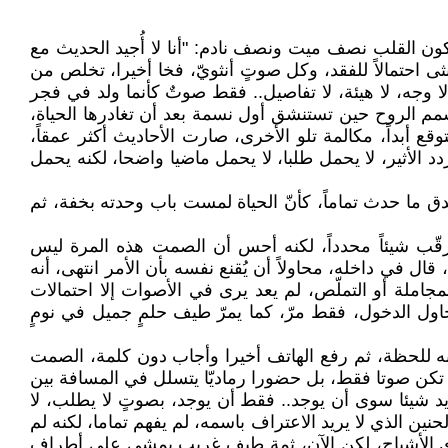
يكون القلب نصف ميت ونصف نادم: "أنا لا أُجيد الحديث مع
نثى احتمالاً للفقد، وكل صوتٍ أنثويّ، فخا أخيرا، تخلص من
وجه، لا هيئة، لا تفاصيل.. فقط صوتٌ كأنما ولد في فجر
الروح حين تستنشق أول نسمة بعد أن تغادرها الحياة،
 أبداً، مكالمة تلو الأخرى، صارت الأحاديث أكثر عمقاً،
د الأثير، لا يحمل طلبا، لا يحمل ماضيا واضحا، لكنه يحمل
دق ما حدث تماماً، كأنّ الحياة لمست باب وحدته بخفة، ثم
رقّب شيئاً محدداً، لكنه أحس أن الصمت هذه المرة ليس
ال في داخله، محاولاً أن يُقنع نفسه بأن الأمر انتهى، أنه
املة أو التملّص، لم يعد يرى في الأصوات إلا احتمالات
م يحاول الدخول، فقط مرّ، كما يمرّ طيف حلمٍ جميل في نومٍ
به للحظة، ثم رفع الهاتف أخيرا وأجاب دون كلمة، الصمت
م تكن صوتا فقط، بل حضورا رماديّا يتسلل في المسافة بين
يد شيئا سوى أن يوجد.. فقط أن يوجد، بصوتٍ لا يطلب، لا
نين الذي لا يريد الاعتراف باسمه، لم يفهم تماما، لكنه لم
سوى الأشباح، لكن الآن، ثمة طيف غريب يمشي على أطراف