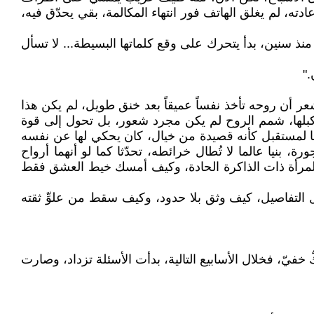
ته، لم يغلق الهاتف فور انتهاء المكالمة، بقي يحدّق فيه،
نذ سنين، بدأ يتحرك على وقع كلماتها البسيطة... لا تسأل
."
أن روحه تأخذ نفساً عميقاً بعد خنق طويل، لم يكن هذا
كبلها، شمم الروح لم يكن مجرد شعور، بل تحول إلى قوة
طا لمستقبل كأنه قصيدة من خيال، كان يحكي لها عن نفسه
 بنيا عالما لا تُطال خرائطه، تحدّثا كما لو أنهما أرواح
المرأة ذات الذاكرة الحادة، وكيف أمسك خيط العشق فقط
ل التفاصيل، كيف وثق بلا حدود، وكيف سقط من علوِّ ثقته
فيّ، فخلال الأسابيع التالية، بدأت الأسئلة تزداد، وصارت