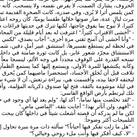
الحروف، يشارك الصمت، لا يفرض نفسه، ولا ينسحب، كأنه ظلّ بع
كمن يلمس أثرا لا يُرى، وفي صدره، كانت الصخرة القديمة تبدي 
مرت ليالٍ عدة، صار صوتها خلالها طقسا يوميّا، كأن روحه اعت
كثيرا، لا تبوح بما يفوق حاجتها، لكنها تترك في حديثها فراغات
- "أخشى الاقتراب كثيراً." اعترفت له بعد أيام قليلة من ال
- "وأنا أخشى أن أمنح ثقتي مرة أخرى،" أجاب بصدق، "لكنني 
في لحظة لم يستطع تفسيرها، استنشق عبير أملٍ دفين، شمم ر
الاستنشاق مجرّد شعور عابر، بل كانت ثورة صامتة في داخل
تمنحه القدرة على الوقوف مجدداً في وجه الألم، لينسجا معا
وكأنه يكتشفها للمرة الأولى، ويستمع إليها كما يستمع الظمآن
تلاقت قبل أن تُخلق الأجساد، استحضرا ماضيهما كمن يُحرق
ليخنقه لاحقا بيده، وأقسمت هي، ببراءة ترتعش، أن لا شيء سيعك
في ليلة موشومة بالثقة، فتح لها صندوق ذكرياته المؤلمة، وأ
تلك ليرتطم بأرض الواقع القاسي:
- "لقد تخلصت منها تماماً،" أكد لها، "ولم يعد لها أي وجود في ح
- "أفهم، ولن أتأثر بهذا." أجابت بثقة، "الماضي ماضٍ."
لكن ما لم يدركه أن قصته أشعلت شيئاً في داخلها كان يبحث عن 
التلميحات أكثر وضوحاً:
- "هل ما زلت تفكر فيها أحياناً؟" سألته ذات مرة بنبرة تحاول إخ
- "لا، كيف أفكر فيها وأنت ملء روحي وخيالي؟"