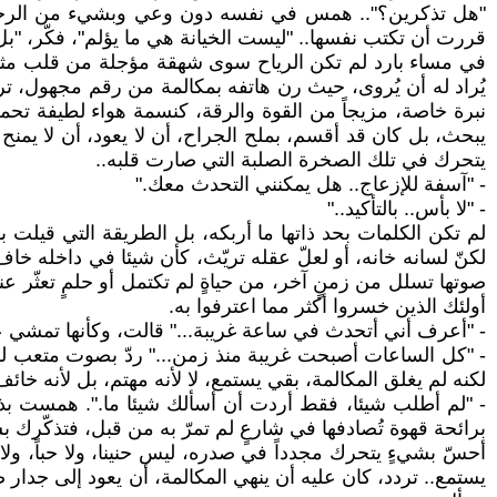
"هل تذكرين؟".. همس في نفسه دون وعي وبشيء من الرجفة، وف
قررت أن تكتب نفسها.. "ليست الخيانة هي ما يؤلم"، فكّر، "ب
في مساء بارد لم تكن الرياح سوى شهقة مؤجلة من قلب مث
يُراد له أن يُروى، حيث رن هاتفه بمكالمة من رقم مجهول، 
نبرة خاصة، مزيجاً من القوة والرقة، كنسمة هواء لطيفة تحمل
يبحث، بل كان قد أقسم، بملح الجراح، أن لا يعود، أن لا يم
يتحرك في تلك الصخرة الصلبة التي صارت قلبه..
- "آسفة للإزعاج.. هل يمكنني التحدث معك."
- "لا بأس.. بالتأكيد.."
لم تكن الكلمات بحد ذاتها ما أربكه، بل الطريقة التي قيلت ب
لكنّ لسانه خانه، أو لعلّ عقله تريّث، كأن شيئا في داخله 
صوتها تسلل من زمنٍ آخر، من حياةٍ لم تكتمل أو حلمٍ تعثّر 
أولئك الذين خسروا أكثر مما اعترفوا به.
- "أعرف أني أتحدث في ساعة غريبة..." قالت، وكأنها تمشي ع
- "كل الساعات أصبحت غريبة منذ زمن..." ردّ بصوت متعب لم
لكنه لم يغلق المكالمة، بقي يستمع، لا لأنه مهتم، بل لأنه خائف
- "لم أطلب شيئا، فقط أردت أن أسألك شيئا ما.". همست ب
برائحة قهوة تُصادفها في شارعٍ لم تمرّ به من قبل، فتذكّرك ب
أحسّ بشيءٍ يتحرك مجدداً في صدره، ليس حنينا، ولا حباً، ولا
يستمع.. تردد، كان عليه أن ينهي المكالمة، أن يعود إلى جدار ص