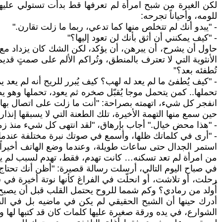
لكن الغيرة من شبح امرأة لم تعرفها قط بدأت تستولي عليه
للومه، وأحياناً تجرحه:
- "يبدو أنك لم تتخلص منها كما تدعي، ربما ما زلت تقارن."
- "كيف يمكنني أن أثق بأنك لن تعود إليها؟"
حاول أن يشرح، أن يبرهن، أن يؤكد، لكن الشك كان يزداد مع ك
الأنثوية التي لا تعترف بالمنطق، وتُراكم الألم على صمتٍ قدي
تُطفئه بعد؟”
- "كيف يُطفئ ما لم يعد له لهب؟ كيف يُبرر للريح أنه لم يعد 
تحملها.. كمن يتحمل موجا يُقبّل صخره ثم يعود، تحملها وهو يظ
انفجر كل شيء، اتهمته بصراحة: "أنت ما زلت على اتصال بها
حين سمع منها التهمة الأخيرة، تلك الطعنة التي لا يسبقها إنذا
- "هذا محض خيال." أجاب بإرهاق، "لقد انتهى كل شيء منذ زمن
- "أرى في كلماتك ظلها، وأسمع في صوتك نبرة مختلفة عندما 
استمر الجدال حتى ساعات طويلة، وعندما وضع الهاتف أخيراً، 
من امرأة لم تعد تسكنه… كانت تهدم، فقط، تهدم لسبب لم يبل
في صباح اليوم التالي، أرسلت رسالة قصيرة: "أظن أنك تحتاج 
رحلت، أو تلاشت، أو انحلّت في الفراغ كأنها نوتة أخيرة في
أُولد من رمادي؟ وكم شمما للروح يحتمل القلب قبل أن يصبح 
أدرك حينها أن الشبح الحقيقي لم يكن في ماضيه بل في الص
الشوارع، في يده ورقة صغيرة عليها كلمات كان قد كتبها لها و