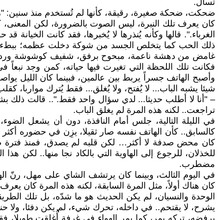
تسأل.
ضحكت، ضحكة صغيرة، رقيقة، كأنها لم تُستخدم منذ سنين: "ربما
كان يعرف تلك النبرة، ليس الصوت بالضرورة، لكن المعنى، كأن
الغرباء.". قالها وكأنه يُنذرها لا يُخبرها، فقد كانت الخيان
ذلك الحب كما يتخلص الجسد من شوكة دخلت عظمه؛ ببطء، بألم
غامض من دهشة ناعمة، مبحوح برفق، شفيف كوشوشة وردة في 
فكانت تلك اللحظة التي تغيرت فيها حياته، كمن وجد نبعاً ف
وأصبح الهاتف جسراً يربط بين عالمين، فبينما كان الليل يواصل
شيئا يشبه الباب... لا يُفتح، ولا يُغلق... فقط يُترك مواربا، كقل
– "أنا لا أطلب حديثا... لدي سؤال واحد فقط.".. قالت ذلك ب
تراجعت.. لكنه هذه المرة لم يغلق الباب.
في الليلة التالية، جلس أمام النافذة، دون أن يشعل الضوء
كالسابق.. كأن الهاتف نفسه صار ثقيلا، يزِن في حضوره أكثر من
كان محض صدفة لا أكثر… لكن قلبه لم يصدق، فمنذ فترة طويل
للخذلان، للرجوع إلى الهاوية التي بالكاد نجا منها.. لكن هذا 
مضطرب.
في اليوم الثالث، وبينما كان يرتشف الشاي على مهل، رنّ ال
كان هناك أولاً، مثل المرة السابقة، لكنه هذه المرة كان يعر
الوحدة والنسيان، لم يكن الحديث هو ما شدّه، بل تلك الطريق
يشرح، لا يقتحم.. في داخله، تحرك شيء، لم يكن دفئا، ولا حنين
يرفضه، تركه يمر، كما يمر الهواء في غرفة أُغلقت طويلا، 