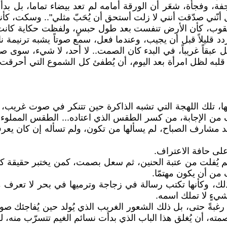
جأة، شعَر أن الورقة أمامه لم تعد بيضاء تماما، بل بدأت ت
ل أنّني صدّقت أنني لا زلت أستحق أن يُحَبّ مثلي".. وسكت، كأ
قوب، كأن الأرض تنفست بعد طول حبسٍ، ولفظت حكاية كانت 
تردد قليلاً قبل أن يجيب، وعندما فعل، سمع صوتاً يشبه ترن
 عبقاً غريباً، في البدء كان الصمت.. لا أحد، لا شيء، سوى ص
نح قلبه لظل امرأة بعد اليوم، أن يُطفئ كل الشموع التي أحر
ها، تلك اللهجة التي تشبه الذاكرة حين تتنكر في صوت غريب، لا
خاف من الإجابة، من كسر الطقس الذي اعتاده... الطقس الممل
عند مشارف الصباح، لم يسألها من تكون، ولم تسأله إن كان يعر
لى حافة الاعتراف.
 يُفلت من عتبة الحنين، ثم سعل بصمت، كمن يختبر حقيقة كون
 من أن يكون مهتمّا.
ذلك، وكأنها تكتب رسالة في زجاجة وترميها في بحر لا تعر
شيءٍ لا تملك اسمه.
 رغبةً حتى، بل ذلك الشعور الغريب الذي يُولد حين يُفاجئك صو
مته، أن يُغلق هذا الباب الذي بدأت نسائم الغيم تتسرّب منه، ل