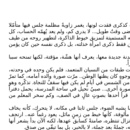
ذكرى فقدت لونها، يغمر زاويةً مظلمة جلس فيها متأمّلا
مضى وقتٌ طويل... لا يدري كم، ولم يعد يُهمّه الحساب، كل
 المستميتة لتمزيق خيوط الذاكرة، لتطهير روحه من طيف
 تكن فقط ذكرى امرأة خذلته، بل ذكرى نفسه حين كان يؤمن
 جديدة معها، يعرف أنها هشّة، مؤقتة، لكنها تمنحه سببا
.
تحت طبقات من النسيان المتعمد، فلم يكن وحده في وحدته،
وهٍ كان يظنها الوطن.. مرّت صورة والده أمامه، كما تمرّ
من الشمس في أيامٍ لم يكن فيها سقفٌ للنجاة. تذكّره وهو
صورة أخرى... صبيٌ نحيل في ساحة المدرسة، يحمل دفتراً
 حين قرأ أحدها بصوتٍ عالٍ في الصف، وكم سخر المعلم من
 يشبه الضوء، جلس ثابتا في مكانه، لا يتحرك، كأنه يخاف
ألوفة، كأنها خيط من زمنٍ مائل، يعود رغماً عنه.. ارتجف
زال تنتظره، صامتةً كسابق عهدها، لكنه الآن بدأ يشعر أنها
 جملةً بعد جملة، لا بالحبر، بل بما تبقّى من صدق.