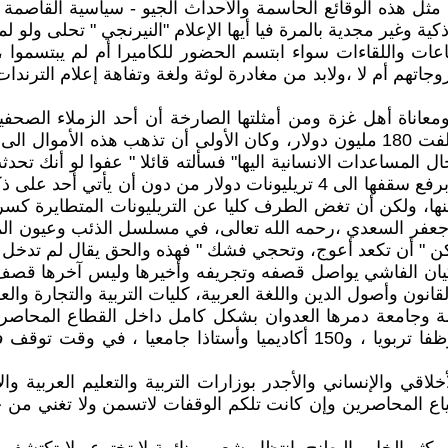
 مثل هذه الوقائع الحاسمة والأحداث الجيو - سياسية القاصمة
صرفات غير ذكية وغير مجدية بالمرة فيا أيها الإعلام "النيرنجي " تحل
ات واللقاءات سواء ابتسم الحضور للكاميرا أم لم يبتسموا ،ش
زوجاتهم أم لا ،ولابد من مغادرة لوثة ولغة وتفاهة إعلام الترند
معاناة أهل غزة ومن أمثلتها الصارخة أن أحد الزملاء الصحفي
واليرقان قال فيه " إن القمة العربية المنعقدة في بغداد قد كلفت 180 مليون دولار، و
ذهبت الى جيب ترامب وشركائه في جولته الأخيرة مع التعهد برفع سقفها الى 4 تر
ها، ولكن أن تغض الطرف كليا عن التريليونات المتطايرة 
ئع جعفر السعدي ،رحمه الله تعالى، في مسلسل الذئب وعيون ال
 " أن تكعد أعوج، وتحجي فشك " فهذه والحق يقال لم تدخل موس
يان الفاشي يواصل قصفه وتجريفه وأخيرها وليس آخرها قصف "
ي والإنساني والأجدر بوزارات التربية والتعليم العربية وال
لجياع المحاصرين وإن كانت تلكم الوقفات لاتسمن ولا تغني من