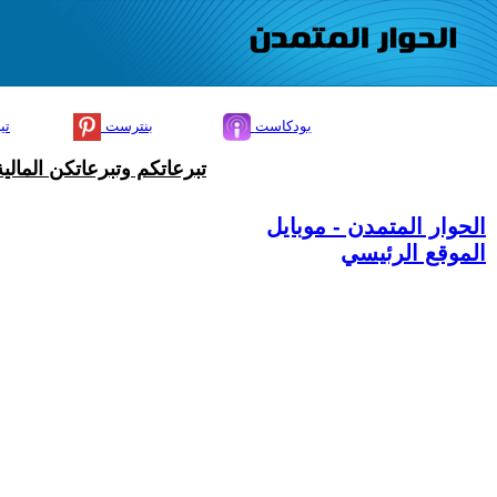
بودكاست
بنترست
تي
تبرعاتكم وتبرعاتكن المال
الحوار المتمدن - موبايل
الموقع الرئيسي