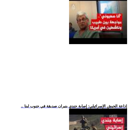
.. إذاعة الجيش الإسرائيلي: إصابة جندي بنيران صديقة في جنوب لبنا