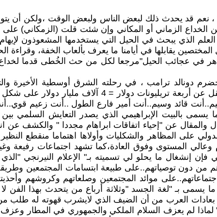
 نعم قد يحدث ذلك لبعض الناس ولبعض الوقت ،ولكن أن يتواص
 الخداع الزماني أو المكاني وإن شئت قلت (الزمكاني) على ح
العلم الذي يبحث في الحيل التي يستخدمها المشعوذون لإيهام ال
المختصين يقابلها في أيامنا ما يعرف بألعاب الخفة، وقراءة ا
لباهر في عجائب الحيل"مرجعا لكل من حث الخُطى قدما لخداع
مخضرم دونالد ترامب ، في رحلته الشرق أوسطية الأخيرة وال
بالعاطلين والفقراء والايتام والمشردين والمحرومين وبما لا
يم..أنت قائد وسيم..أنت أمير فارع الطول ..أنت زعيم قوي..أ
 بما يسمى بالبيت الإبراهيمي الذي يصدر التعايش السلمي ب
ل والمقال عن "إحياء اتفاقات ابراهام مجددا " والكشف عن انخ
الدولي على المظاهر والشكليات وأولاها اهتماما منقطع النظير
م وعالي المستوى وفوق العادة،كما تشهد اجتماعات رفيعة 
ي فإن إنشغال ما يحلو لي تسميته بـ" الإعلام النيرنجي "ا
 من دون توصياتهم..على طبيعة ابتسامات المجتمعين وطريق
تماعاتهم..على موائد المجتمعين وصلعاتهم وكروشهم وأحذيته
يسمى بـ "لغة الجسد "وثلاثة أرباع من يتحدث بهذا الفن لا ي
ة بعادات العرب من أن الضيف الذي لايشرب قهوته له طلب من
و" لماذا لم يعزف السلام الملكي والجمهوري في المطار وعزف