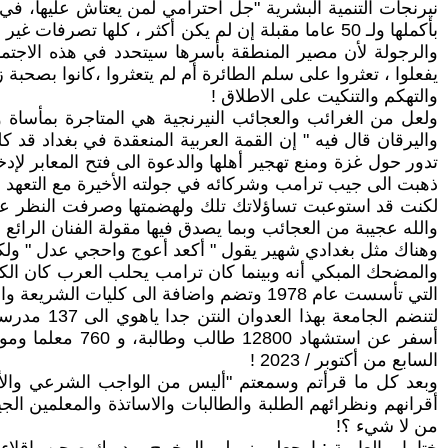
نيرنجات التنمية البشرية "جل احترامي لمن يعتاش عليها، في
بأكملها ولـ 50 عاما مقبلة إن لم يكن أكثر ، كلها ت
والرجولة لأن مصير المنطقة بأسرها سيتحدد في هذه الاجتماع
يفعلوا ، تعثروا على سلم الطائرة أم لم يتعثروا ،كانوا بصحبة 
والتهكم والتنكيت على الاطلاق !
ولعل من الغرائب والعجائب النيرنجية هي المتاجرة بمأساة و
لكنت قد استوعبت تساؤلاتك تلك ولهضمتها وصرفت النظر عن
والله عجيبة من العجائب وبما يصدق فيها مقولة الفنان الرا
وهناك مثل بغدادي شهير يقول " أكعد أعوج واحجي عدل " ولكن
والمضحك المبكي أنه وبينما كان ترامب يحلب العرب كان الك
التي تأسست عام 1978 وتضم واضافة الى كليات الشريعة والقانون وأصول الدين واللغة العربية، كليات التربية والتجارة والعلوم والطب وتكنولوجيا المعلومات ..
السابع من أكتوبر / 2023 !
وبعد كل ما قرأتم وسمعتم "أليس من الواجب الشرعي والأخلاق
أقرانهم ونظرائهم الطلبة والطالبات والاساتذة والمعلمين ا
من لا شيء ؟!