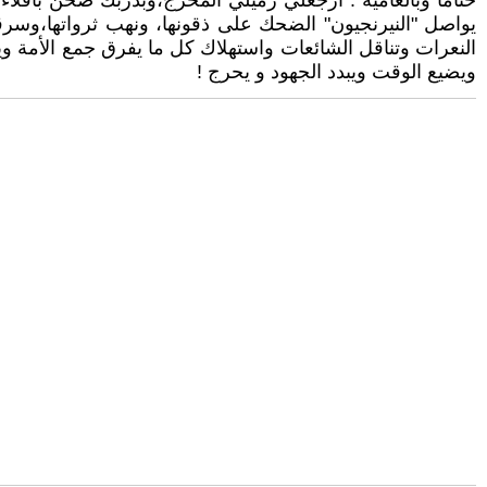
ختاما وبالعامية : ارجعلي زميلي المخرج،وبدربك صحن باقلاء و
يواصل "النيرنجيون" الضحك على ذقونها، ونهب ثرواتها،وسرق
النعرات وتناقل الشائعات واستهلاك كل ما يفرق جمع الأمة و
ويضيع الوقت ويبدد الجهود و يحرج !