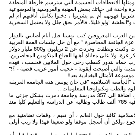
 ومثلها الانعطافات الجسيمة التي سترسم خارطة المنطقة
ى ولو لمرة واحدة في حياتك ببعض المهنية والفروسية والموضوعية
ربوا قهوتهم أم لم يشربوا ، دخلوا بكامل أناقتهم أم لم
ات و"الطشة "ولو قليلا، فالأمر بحق جلل ولا يحتمل السخرية
ين العرب المعروفين كتب بوستا قبل أيام أصابني بالدوار
كان الأولى أن تذهب هذه الأموال الى غزة الجائعة المحاصرة " مع أن جل جلسات القمة العربية
تدور حول غزة ومنع تهجير أهلها والدعوة الى فتح المعابر لإدخال المساعدات الانسانية اليها" فسألته قائلا " عفوا لو أنك تحدثت وكتبت ونطقت وغردت عن 2 تريليون و800 مليار دولار
يليونات دولار من دون أن يأتي أحد على ذكر غزة، ولا على معاناة أهلها الجياع المنكوبين المحاصرين،
كسرب حمام لتدور كقطب رحى حول الملايين فحسب ، فهذه
مدينة والتي أصبحت أيقونة - عجيب أمور غريب قضية - ؟!"
وعة الأمثال البغدادية بعد!!
الجامعة الاسلامية "في خان يونس هذه الجامعة العريقة
لتنضم الجامعة بهذا العدوان النتن جدا ياهوي الى 137 مدرسة وجامعة دمرها العدوان بشكل كامل داخل القطاع المحاصر، اضافة الى 357 مدرسة وجامعة دمرت بشكل جزئي ما
أسفر عن استشهاد 12800 طالب وطالبة، و 760 معلما وموظفا تربويا ، و150 أكاديميا وأستاذا جامعيا ، في وقت توقف فيه 785 ألف طالب وطالبة عن الدراسة والتعليم كليا منذ
اسلامية كافة حول العالم ، أن تقيم ، وقفات تضامنية مع
 جوع ،ولكن أن أسجل موقفا ولو ضعيفا فهذا ولا ريب أولى