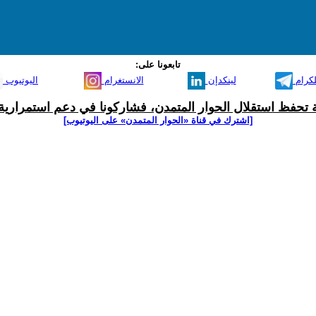
تابعونا على:
لكرام
لينكدإن
الانستغرام
اليوتيوب
ية تحفظ استقلال الحوار المتمدن، فشاركونا في دعم استمرارية 
[اشترك في قناة ‫«الحوار المتمدن» على اليوتيوب]