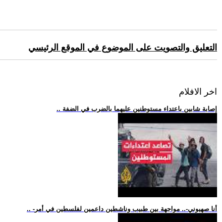
التعليق والتصويت على الموضوع في الموقع الرئيسي
اخر الافلام
.. إصابة شابين باعتداء مستوطنين عليهما بالضرب في الضفة
.. -أنا صهيوني-.. مواجهة بين طبيب وناشطين داعمين لفلسطين في أمر