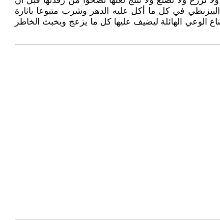
ا تزرع ولا تصنع ولا تنتج لعلها تصحوا من رقدتها قبل أن
لبيزنطي في كل ما أكل عليه الدهر وشرب متبوعا باثارة
ع الوعي الهائلة ليضيف عليها كل ما يزعج ويخبث الخاطر