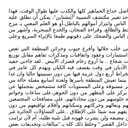
ل خداع الجماهير كلها والكذب عليها طوال الوقت، فهذا
د تعبير مكتشف النسبية "آينشتاين"، يمكن أن نطلق عليه
ناس وابتزاز أموالهم بالباطل،أو هو العلم المعني بـ مزج
لحظ والطالع، وقراءة الفنجان، والخدع السحرية، وأشهر من
 الناس والضحك على ذقونهم طمعا بالإثراء السريع وعلى
تي حَلَب خلالها وأفرغ جيوب وخزائن المنطقة التي تغص
 يقل عن أربعة تريليونات دولار = 4 آلاف مليار دولار على شكل استثمارات وعقود واتفاقيات ومذكرات تفاهم مقابل توزيع
نت شجاع .. ما أروع رخام قصرك الأبيض ..لقد جاءني حفيد
ين الأديان في وقت يقصف فيه الكيان ويهدم كل عامر في
راط أربع دول عربية فيها من دون تسميتها حاليا وان غدا
 بينما تعيش المنطقة بأسرها ولعدة أسابيع مقبلة حالة من
وغير مسبوقة وعلى المستويات كافة ستتمخض بمجملها عن
لذي يركز على المظهر من دون الجوهر،على ساعات وخواتم
ة جلوسهم من دون محادثاتهم..على مصافحات المجتمعين
م ونعالهم وحركاتهم وسكناتهم وأقلام تواقيعهم من دون
فهم منه شيئا على الإطلاق ..على التساؤلات الحائرة غير
 مضيفه ولن يشرب قهوته قبل تلبية طلبه، أم لأن ترامب
 داخل القصر " وخلط ذلك كله بـ "مبالغات وتجديفات بعض