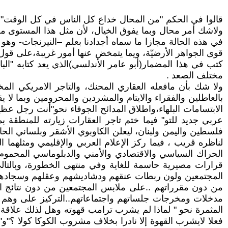
قالوا في الحكم "من المحال خداع كل الناس في كل الوقت" ،
ولاشك أمر محال وبما يفوق الخيال، لأن مثل هذا المستوى من
في هذه الحالة مجازا ما سماه أجدادنا بعلم –النيرنجات- وهو 
قوى الجواهر الأرضيّة، ويما يتمخض عنها أمور غريبة،على قول 
كتب في هذا المضمار(أبو عامر الأندلسي)الذي يعد كتابه "ا
مختلف الصعد .
ولا شك بأن مافعله العقاري المحنك، والتاجر الامريكي ال
الابتسامات البلهاء،واطلاق المدائح الجوفاء نحو"أنت رجل عظ
عربي جديد للتو" فيما ختم تاجر العقارات زيارته للمنطقة
فلسطين واليمن ولبنان، ليعلن الكاوبوي الأشقر وبلساني الحا
لناظره قريب ، فيما ركز الإعلام العربي والإقليمي ومثلهما 
الحراك السياسي والاقتصادي والأمني والدبلوماسي المحمو
قرارات مصيرية حاسمة للغاية وفي منتهى الخطورة، وبالتال
المجتمعين ولون ربطات عنقهم ودشاديشهم وعقلهم وسجادهم
من دون مقرراتهم ..على ملابس المجتمعين من دون نتائج اج
مدخلات ومخرجات جلساتهم واجتماعاتهم..التركيز على وهم ما 
المثمرة نحو " لماذا لم يشرب ترامب قهوته وهل لذلك علاق
فعلا لايشرب القهوة إلا نادرا بخلاف مشروب الكوكا كولا ؟"