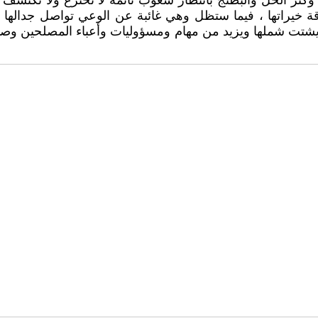
كثر الخل والبطنج بانتظار شعوب نائمة لا تخترع ولا تكتشف ول
ة خيراتها ، فيما ستظل وهي غائبة عن الوعي تواصل جدالها ا
يشتت شملها ويزيد من مهام ومسؤوليات وأعباء المصلحين وصنا