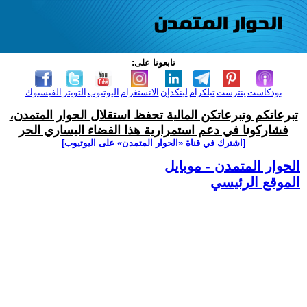
تابعونا على:
بودكاست
بنترست
تيلكرام
لينكدإن
الانستغرام
اليوتيوب
التويتر
الفيسبوك
تبرعاتكم وتبرعاتكن المالية تحفظ استقلال الحوار المتمدن،
فشاركونا في دعم استمرارية هذا الفضاء اليساري الحر
[اشترك في قناة ‫«الحوار المتمدن» على اليوتيوب]
الحوار المتمدن - موبايل
الموقع الرئيسي