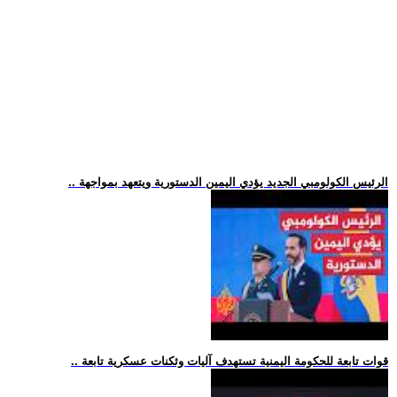
.. الرئيس الكولومبي الجديد يؤدي اليمين الدستورية ويتعهد بمواجهة
.. قوات تابعة للحكومة اليمنية تستهدف آليات وثكنات عسكرية تابعة