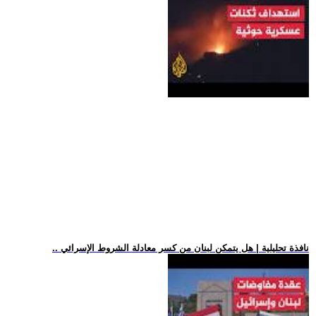
.. نافذة تحليلية | هل يتمكن لبنان من كسر معادلة الشروط الإسرائي