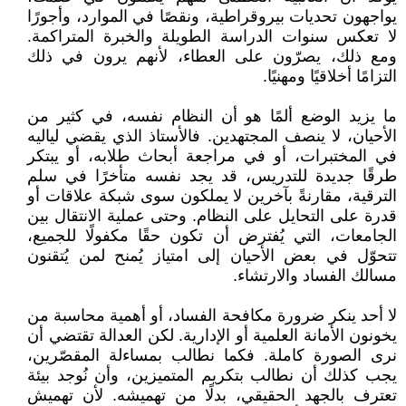
يواجهون تحديات بيروقراطية، ونقصًا في الموارد، وأجورًا
لا تعكس سنوات الدراسة الطويلة والخبرة المتراكمة.
ومع ذلك، يصرّون على العطاء، لأنهم يرون في ذلك
التزامًا أخلاقيًا ومهنيًا.
ما يزيد الوضع ألمًا هو أن النظام نفسه، في كثير من
الأحيان، لا ينصف المجتهدين. فالأستاذ الذي يقضي لياليه
في المختبرات، أو في مراجعة أبحاث طلابه، أو يبتكر
طرقًا جديدة للتدريس، قد يجد نفسه متأخرًا في سلم
الترقية، مقارنةً بآخرين لا يملكون سوى شبكة علاقات أو
قدرة على التحايل على النظام. وحتى عملية الانتقال بين
الجامعات، التي يُفترض أن تكون حقًا مكفولًا للجميع،
تتحوّل في بعض الأحيان إلى امتياز يُمنح لمن يُتقنون
مسالك الفساد والارتشاء.
لا أحد ينكر ضرورة مكافحة الفساد، أو أهمية محاسبة من
يخونون الأمانة العلمية أو الإدارية. لكن العدالة تقتضي أن
نرى الصورة كاملة. فكما نطالب بمساءلة المقصّرين،
يجب كذلك أن نطالب بتكريم المتميزين، وأن نُوجد بيئة
تعترف بالجهد الحقيقي، بدلًا من تهميشه. لأن تهميش