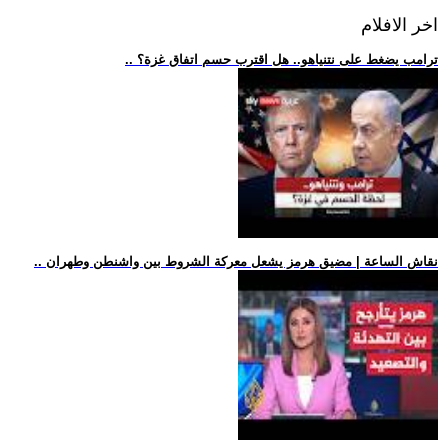
اخر الافلام
.. ترامب يضغط على نتنياهو.. هل اقترب حسم اتفاق غزة؟
.. نقاش الساعة | مضيق هرمز يشعل معركة الشروط بين واشنطن وطهران