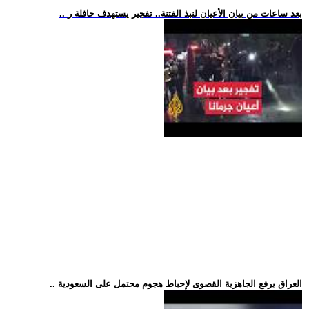
.. بعد ساعات من بيان الأعيان لنبذ الفتنة.. تفجير يستهدف حافلة ر
.. العراق يرفع الجاهزية القصوى لإحباط هجوم محتمل على السعودية