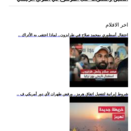
اخر الافلام
.. احتفال أسطوري بمحمد صلاح في طرابزون.. لماذا احتفى به الأتراك
.. شروط إيرانية لتفعيل اتفاق هرمز.. ورفض طهران لأي دور أمريكي ف