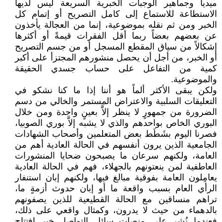
ميديا وجماهير الوجبات الخبرية السريعة ليس لديها
الاستطاعة للاستماع إلى كامل التصريح أو إتمام كل
الخبر ومن ثم نقله بموضوعية، إنما من العجالة يأخذون
عن بعضهم بعضاً ربما أقل الفقرات قيمةً أو أكثرها
إشكالاً من سياق المقطع المسجل أو من جسم التصريح
أو الخبر، من أجل أن يحصل منشورهم المجتزأ على أكبر
كمية من التفاعل على حساب جسدي الحقيقة
والموضوعية.
ولكن يبقى الأكثر ألماً هو أننا إذا ما كنا نشكو في
التعليقات السلبية والاعتراض المستمر والخالي من دسم
الضرورة من جمهورٍ لا ينظر إلاَّ بعينٍ واحدة ومن خلال
البوري الخاص بواحدهم والذي لا يشبه إلاَّ بوري الصوبيا،
فصرنا اليوم بشَطَط بعض المتعلمين وأصحاب الشهادات
الجامعية الذين يرون أنفسهم في الحالة العادية أهم من
العامة، ولكنهم سرعان ما يصبحون ضحايا المنشورات
العاطفية لمن ينعتونهم بالجهلاء، فهم في الحالة العادية
يعامِلون العامة بفوقية مبالغ فيها، ولكنهم إبان استنفار
الرأي العام بسبب واقعة ما أو إبان حدوث أزمةٍ ما،
تراهم منساقين مع الحالة القطيعية للذين يصفونهم
بالدهماء من حيث لا يدرون، وكمثال واقعي على ذلك،
فعندما نُشر على منصات سائل التواصل خبر افتتاح