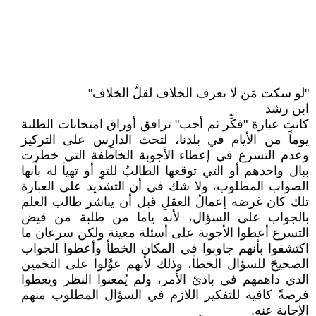
"لو سكت مَن لا يعرف الخلاف لقلَّ الخلاف"
ابن رشد
كانت عبارة "فكِّر ثم أجب" ترافق أوراق امتحانات الطلبة
يوماً من الأيام في بلدنا، لتحث الدارِس على التركيز
وعدم التسرع في إعطاء الأجوبة الخاطفة التي خطرت
ببال واحدهم أو التي توقعها الطالبُ للتوِ أو تهيأ له بأنها
الصواب المطلوب، ولا شك في أن التشديد على العبارة
تلك كان غرضه إعمالُ العقلِ قبل أن يباشر طالب العلم
بالجواب على السؤال، لأنه ياما من طلبة من فيض
التسرع أعطوا الأجوبة على أسئلة معينة ولكن سرعان ما
اكتشفوا بأنهم جاوبوا في المكان الخطأ وأعطوا الجواب
الصحيحَ للسؤال الخطأ، وذلك لأنهم عوَّلوا على التخمين
الذي داهمهم في بادئ الأمر، ولم يُمعنوا النظر ويعطوا
فرصةً كافية للتفكير اللازم في السؤال المطلوب منهم
الإجابة عنه.