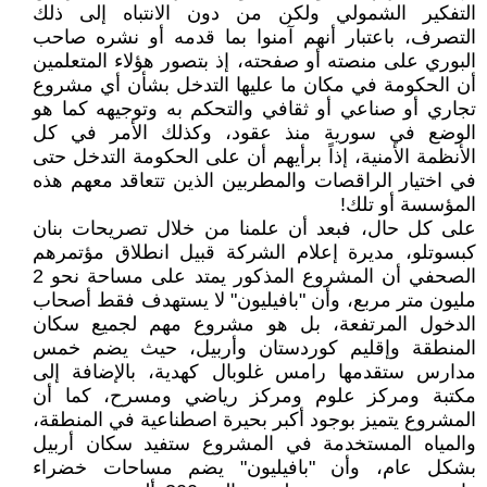
التفكير الشمولي ولكن من دون الانتباه إلى ذلك
التصرف، باعتبار أنهم آمنوا بما قدمه أو نشره صاحب
البوري على منصته أو صفحته، إذ بتصور هؤلاء المتعلمين
أن الحكومة في مكان ما عليها التدخل بشأن أي مشروع
تجاري أو صناعي أو ثقافي والتحكم به وتوجيهه كما هو
الوضع في سورية منذ عقود، وكذلك الأمر في كل
الأنظمة الأمنية، إذاً برأيهم أن على الحكومة التدخل حتى
في اختيار الراقصات والمطربين الذين تتعاقد معهم هذه
المؤسسة أو تلك!
على كل حال، فبعد أن علمنا من خلال تصريحات بنان
كبسوتلو، مديرة إعلام الشركة قبيل انطلاق مؤتمرهم
الصحفي أن المشروع المذكور يمتد على مساحة نحو 2
مليون متر مربع، وأن "بافيليون" لا يستهدف فقط أصحاب
الدخول المرتفعة، بل هو مشروع مهم لجميع سكان
المنطقة وإقليم كوردستان وأربيل، حيث يضم خمس
مدارس ستقدمها رامس غلوبال كهدية، بالإضافة إلى
مكتبة ومركز علوم ومركز رياضي ومسرح، كما أن
المشروع يتميز بوجود أكبر بحيرة اصطناعية في المنطقة،
والمياه المستخدمة في المشروع ستفيد سكان أربيل
بشكل عام، وأن "بافيليون" يضم مساحات خضراء