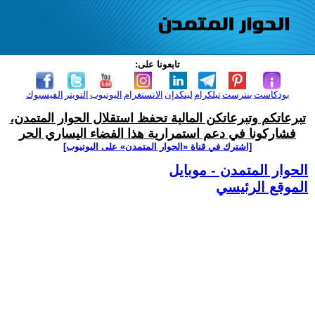
تابعونا على:
بودكاست
بنترست
تيلكرام
لينكدإن
الانستغرام
اليوتيوب
التويتر
الفيسبوك
تبرعاتكم وتبرعاتكن المالية تحفظ استقلال الحوار المتمدن،
فشاركونا في دعم استمرارية هذا الفضاء اليساري الحر
[اشترك في قناة ‫«الحوار المتمدن» على اليوتيوب]
الحوار المتمدن - موبايل
الموقع الرئيسي