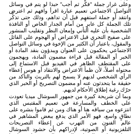
وعلى غرار جملة "فكِّر ثم أجب" حبذا لو يتم في وسائل
التواصل الاجتماعي تعميم عبارة اقرأ وافهم ثم اعترض
وانتقد أو جملة استفهِم قبل أن تداهم، وذلك حتى تذكِّر
تلك الجملة كل عابرٍ من أمام الجدار الخاص أو النافذة
الشخصية بأن عليه التأني وإمعان النظر وتقليب المنشور
على صفيح التحري قبل الاعتراض أو الهجوم على القائل
والمقول، باعتبار أن الكثير من الإخوة في وسائل التواصل
الاجتماعي يحكمون على العنوان ويبدؤون بنقد المادة أو
الخبر أو المقالة قبل قراءة مضمون المادة، ويهجمون
على المقتطف الظاهر في الفيديو قبل الاستماع إلى
محتواه أصلاً، لأن ظمأ الاعتراض والانتقاد أو هوس إعطاء
الرأي الشخصي لديهم لا يسمح لهم بالتريث والتأكد من
حقيقة ما يتحدثون عنه أو مضمون التصريح أو الخبر الذي
حرّك رغبة إطلاق الأحكام لديهم.
وبما أن شريحة كبيرة من جمهور السوشال ميديا تعودت
على الخطف والمسارعة في تعميم المقتبس الذي
انتزعوه من سياقه هنا أو هناك ومن ثم قاموا بنشره على
نطاقٍ واسع، فهو الأمر الذي يدفع ببعض المشاهير في
عالم الفنون من التهرب عن إعطاء التصريحات
التلفزيونية أو الصوتية، لإدراكهم بأن حشود السوشال