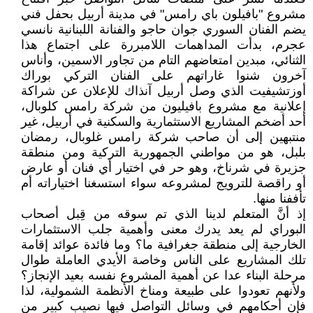
مشروع "بافيلون باي رامس" في مدينة أربيل بحفل فني
يضم الفنان السوري جوان حاجو والفنانة اللبنانية نانسي
عجرم، بدأت المداهمات اللامبررة على اجتماع هذا
الثنائي، مبدين امتعاضهم التام من تجاور الاسمين، وأناس
آخرون شنوا غاراتهم على الفنان التركي بوراك
أوزتشيفيت الذي وصل أربيل آنذاك للإعلان عن شراكة
إعلانية مع مشروع بافيليون من شركة رامس كلوبال،
أحد أضخم المشاريع الاستثمارية والسكنية في أربيل، غير
منتبهين إلى أن صاحب شركة رامس غلوبال، رمضان
بلبل، هو من مواطني الجمهورية التركية ومن منطقة
جزيرة في شرناخ، وهو حر في اختيار أي فنان أو عارض
أو راقصة للترويج لمشروعه سواء استسغنا اختياراته أم
تأففنا منها.
إذ أنَّ المتعلم لدينا الذي تم سوقه من قِبل أصحاب
البوراي لم يعد يدرك معنى وأهمية جلب الاستثمارات
الخارجية إلى منطقة جغرافية ما؟ وما فائدة عوائد إقامة
تلك المشاريع على الناس وخاصة الأيدي العاملة طوال
مرحلة البناء عدا عن أهمية المشروع نفسه بعيد الإنجاز؟
ولأنهم تعودوا على طبيعة ومناخ الأنظمة الشمولية، لذا
فإن أحكامهم في وسائل التواصل فيها نصيب كبير من